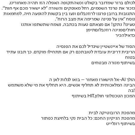
לכולם ברור שמדובר בקאלט וכשהתקופה האפלה הזו תהיה מאחורינו,
נזכור את טרנד השפמים, רחל מאופקים והשורה "לא ישאיר מכם אף חות'".
התגובות ברובן פרגנו לרוזנבלום ונעו בין בקשות להופעה חיה, למחמאות
נוסח "אין על פנינה שמרימה את מצב הרוח".
טעינו? נתקן! אם מצאתם טעות בכתבה, נשמח שתשתפו אותנו
חות'ים
פנינה רוזנבלום
תימן
כדאי
להכיר
הסוד של איינשטיין שיגדיל לכם את הפנסיה
הריבית דריבית עובדת לטובתכם רק אם תתחילו מוקדם. כך תבנו עתיד
בטוח
בשיתוף מנורה מבטחים
אל תישארו מאחור – בואו לגלות לאן ה-AI הולך
הבינה המלאכותית לא תחליף אנשים, היא תחליף את מי שלא משתמש
בה!
בשיתוף HIT,המכון הטכנולוגי חולון
מהפכת הרובוטיקה לבית
מהפכת הניקיון החכם: כל הבית נקי בלחיצת כפתור
בשיתוף רונלייט