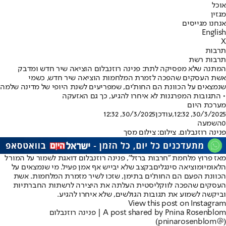
אוכל
מגזין
אנחנו מגייסים
English
X
תרבות
תרבות רשת
המתנה שלא מפסיקה לתת: פנינה רוזנבלום הוציאה שיר חדש ומדבק
אשת העסקים שהפכה לזמרת המלחמות הוציאה שיר חדש, כשמי
שנמצאים על הכוונת הם החות'ים, שמפריעים לשנת היופי של מדינה שלמה
• התגובות המפרגנות לא איחרו להגיע, כך גם האזעקה
מערכת היום
30/3/2025, 12:32
,עודכן
30/3/2025, 12:32
0
השמעה
פנינה רוזנבלום. צילום: צילום מסך
מאז פרוץ מלחמת "חרבות ברזל", פנינה רוזנבלום דואגת לשמור על המורל
הלאומי
ומוציאה סינגלים
בקצב שלא יבייש אף אמן פעיל. מי שנמצאים על
הכוונת הפעם הם החות'ים בתימן, שזכו לשיר מזמרת המלחמות. אשת
העסקים שהפכה לווקליסטית העלתה את היצירה לרשתות החברתיות
וביקשה לשמוע את תגובות הגולשים, שלא איחרו להגיע.
View this post on Instagram
A post shared by Pnina Rosenblom | פנינה רוזנבלום
(@pninarosenblom)