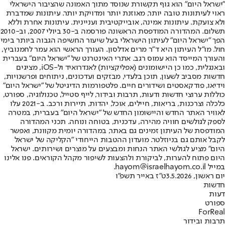
"ישראל היום" הוא גוף תקשורת שנוסד מתוך האמונה שהציבור הישראלי
ראוי לעיתונות טובה יותר, מאוזנת יותר ומדויקת יותר. עיתונות שמדברת
ולא צועקת. עיתונות אמינה, אובייקטיבית ועניינית. עיתונות אחרת וללא
תשלום. המהדורה המודפסת הראשונה פורסמה ב-30 ביולי 2007, וב-2010
הפך "ישראל היום" לעיתון הישראלי בעל שיעור החשיפה הגבוה ביותר בימי
חול. מו"ל העיתון היא ד"ר מרים אדלסון. העורך הראשי הוא עמר לחמנוביץ,
והעורך המייסד הוא עמוס רגב. אתרי האינטרנט של "ישראל היום" בעברית
ובאנגלית, כמו כן היישומונים (אפליקציות) לאנדרואיד ול-iOS, מציגים
חדשות מסביב לשעון, תוכן בלעדי, מבזקים ועדכונים, ניתוחים ופרשנויות,
וידיאו, פודקאסטים ושידורים חיים. פלטפורמות הדיגיטל של "ישראל היום"
כוללות ערוצי חדשות ודעות, תרבות ובידור, לייף סטייל, טכנולוגיה, ספורט,
כלכלה וצרכנות, בריאות, חיילים, אוכל, יהדות, תיירות ורכב. ב-2021 עלו
לאוויר האתר החדש והיישומון החדש של "ישראל היום" בעברית, במטרה
לספק לגולשים חוויה מהירה, עדכנית, בטוחה ונוחה. תכני המהדורה
המודפסת של העיתון זמינים גם באתר, במהדורה יומית מקוונת, ואפשר
לקבל אותם גם בניוזלטר. מועדון ההטבות הייחודי "הקליקה של ישראל
היום" מציע לגולשי האתר הנחות ומבצעים על מוצרים ושירותים. ישראל
היום פתוח להערות, לביקורת ולהצעות לשיפור מקהל הקוראים. פנו אלינו
במייל hayom@israelhayom.co.il.
יום ראשון, 3.5.2026
ט"ז באייר תשפ"ו
חדשות
דעות
ספורט
ForReal
תרבות ובידור