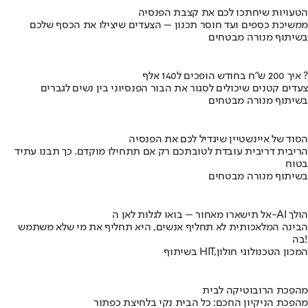
הטעויות שיחתכו לכם את קצבת הפנסיה
ממשיכת כספים ועד חוסר תכנון – הצעדים שיצילו את הכסף שלכם
בשיתוף מנורה מבטחים
איך 200 ש"ח בחודש הופכים ל140 אלף ?
צעדים קטנים שיכולים לסגור את הבור הפנסיוני בין נשים לגברים
בשיתוף מנורה מבטחים
הסוד של איינשטיין שיגדיל לכם את הפנסיה
הריבית דריבית עובדת לטובתכם רק אם תתחילו מוקדם. כך תבנו עתיד
בטוח
בשיתוף מנורה מבטחים
אל תישארו מאחור – בואו לגלות לאן ה-AI הולך
הבינה המלאכותית לא תחליף אנשים, היא תחליף את מי שלא משתמש
בה!
בשיתוף HIT,המכון הטכנולוגי חולון
מהפכת הרובוטיקה לבית
מהפכת הניקיון החכם: כל הבית נקי בלחיצת כפתור