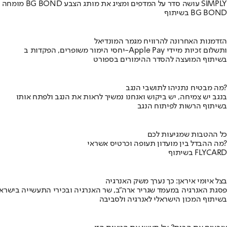
מומחה BG BOND עושה סדר על המדפים ומציג את מותג הצבע SIMPLY
בשיתוף BG BOND
הזדמנות האחרונה להרוויח מגמר המונדיאל
יחסי הימור משופרים, הפקדות ב-Apple Pay ותשלום זכיות מיידי
בשיתוף המועצה להסדר ההימורים בספורט
מה מבטיח נתניהו לתושבי הנגב?
בנגב יש צמיחה, יש ביקוש ואנחנו נמשיך לראות את הנגב ולפתח אותו
בשיתוף הרשות לפיתוח הנגב
כל ההטבות שמגיעות לכם
מה ההבדל בין מועדון תעופה וכרטיס אשראי?
בשיתוף FLYCARD
בצל איומי איראן: כך נערך משק האנרגיה
פסגת האנרגיה במעמד שגריר ארה"ב, שר האנרגיה ובכירי התעשייה בישראל
בשיתוף המכון הישראלי לאנרגיה ולסביבה