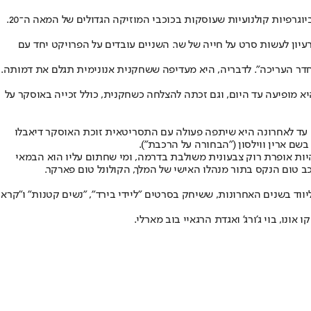
וגרפיות קולנועיות שעוסקות בכוכבי המוזיקה הגדולים של המאה ה־20.
 גוטזמן, ונראה ששם נרקם הרעיון לעשות סרט על חייה של שר. השניים עובדים על הפרויקט יחד עם
 בחדר העריכה". לדבריה, היא מעדיפה ששחקנית אנונימית תגלם את דמותה.
שאיתו היא מופיעה עד היום, וגם זכתה להצלחה כשחקנית, כולל זכייה באוסקר על
. עד לאחרונה היא שיתפה פעולה עם התסריטאית זוכת האוסקר דיאבלו
בשם ארין ווילסון ("הבחורה על הרכבת").
היות אופרת רוק צבעונית משולבת בדרמה, ומי שחתום עליו הוא הבמאי
יככב טום הנקס בתור מנהלו האישי של המלך, הקולונל טום פארקר.
וד בשנים האחרונות, ששיחק בסרטים "ליידי בירד", "נשים קטנות" ו"קרא
ונו, בוי ג'ורג' ואגדת הרגאיי בוב מארלי.