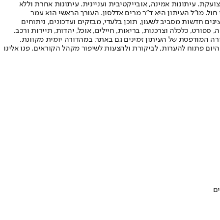
ועקת. עיתונות אמינה, אובייקטיבית ועניינית. עיתונות אחרת וללא
עור החשיפה הגבוה ביותר בימי חול. מו"ל העיתון היא ד"ר מרים אדלסון. העורך הראשי הוא עמר
 והעורך המייסד הוא עמוס רגב. אתרי האינטרנט של "ישראל היום" בעברית ובאנגלית, כמו כן היישומונים (אפליקציות) לאנדרואיד ול-iOS, מציגים חדשות מסביב לשעון, תוכן בלעדי, מבזקים ועדכונים, ניתוחים
, ספורט, כלכלה וצרכנות, בריאות, חיילים, אוכל, יהדות, תיירות ורכב.
דורה המודפסת של העיתון זמינים גם באתר, במהדורה יומית מקוונת,
היום פתוח להערות, לביקורת ולהצעות לשיפור מקהל הקוראים. פנו אלינו
ים