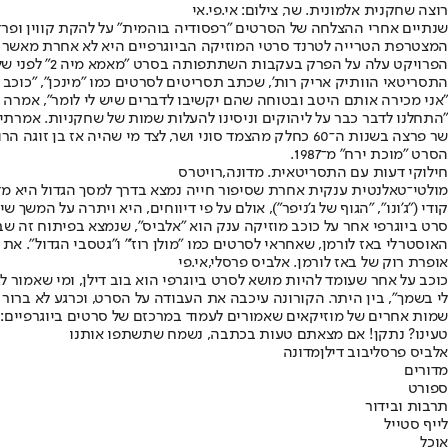
רוצה שחקנית אלמונית. שר, צילום: אי.פי.אי
שנתיים אחרי ההצלחה של הסרטים "רפסודיה בוהמית" על להקת קווין ופרדי מר
המצטרפת הטרייה לטרנד סרטי המוזיקה הביוגרפיים היא לא אחרת מאשר שר. הזמרת והשחקנית בת ה־75
הפרויקט עלה
התסריטאי הוותיק אריק רות', שכתב תסריטים לסרטים כמו "מינכן", "כוכב נ
"אני מכירה אותם היטב ובטוחה שהם יקשיבו לדברים שיש לי לומר", אמרה ש
"התחלנו לדבר כבר על ליהוקים וניסינו להעלות שמות של שחקניות. אמרתי
שר פרצה בשנות ה־60 כחלק מהצמד סוני ושר, לצד מי שהיה
הסרט "מוכת ירח" מ־1987.
חילוקי דעות עם התסריטאית. מדונה,רויטרס
מולטי־טאלנטית ענקית אחרת שסיפור חייה נמצא בדרך למסך הגדול היא מ
קודי ("ג'ונו", "הגוף של ג'ניפר"), אולם על פי דיווחים, היא ויתרה על המ
סרט ביוגרפי אחר על כוכב מוזיקה ענק הוא "אלביס", שנמצא בפיתוח זה שב
האוסטרלי באז לורמן, שאחראי לסרטים כמו "מולן רוז'" ו"גטסבי הגדול". את
אופרת רוק של באז לורמן. אלביס פרסלי,אי.פי
כוכב על אחר שעומד להיות מושא לסרט ביוגרפי הוא בוב דילן, ומי שאמור 
לי בשמך", בין היתר. הקורונה עיכבה את העבודה על הסרט, וכרגע לא ברור ל
שמות אחרים של מוזיקאים שאמורים לעמוד במרכזם של סרטים ביוגרפיים: מייקל 
טעינו? נתקן! אם מצאתם טעות בכתבה, נשמח שתשתפו אותנו
אלביס פרסלי
בוב דילן
מדונה
מדורים
ספורט
תרבות ובידור
לייף סטייל
אוכל