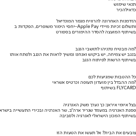
תנאי שימוש
כדאי
להכיר
הזדמנות האחרונה להרוויח מגמר המונדיאל
יחסי הימור משופרים, הפקדות ב-Apple Pay ותשלום זכיות מיידי
בשיתוף המועצה להסדר ההימורים בספורט
מה מבטיח נתניהו לתושבי הנגב?
בנגב יש צמיחה, יש ביקוש ואנחנו נמשיך לראות את הנגב ולפתח אותו
בשיתוף הרשות לפיתוח הנגב
כל ההטבות שמגיעות לכם
מה ההבדל בין מועדון תעופה וכרטיס אשראי?
בשיתוף FLYCARD
בצל איומי איראן: כך נערך משק האנרגיה
פסגת האנרגיה במעמד שגריר ארה"ב, שר האנרגיה ובכירי התעשייה בישראל
בשיתוף המכון הישראלי לאנרגיה ולסביבה
צובעים את הבית? אל תעשו את הטעות הזו