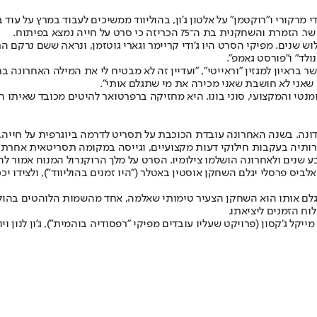
קורי ו"רוקטמן" על אלטון ג'ון, בהוליווד ממשיכים לעבוד במרץ על עוד בי
 הכריזה כי סרט על חייה נמצא בפיתוח.
 על הפרק בעקבות השתתפותה בסרט "מאמא מיה 2" לפני שלוש שנים. מפיקי הסרט היו ג'ודי קריימר וגארי
ולד" ו"פורסט גאמפ".
ר בראיון למגזין "וראייטי", "ועדיין זה לא מבטיח לי את המילה האחרונה
 שאני לא חושבת שאני מכירה את מי שתגלם אותי".
 אז בן זוגה הרומנטי והמקצועי, סוני בונו. היא מחזיקה ברפרטואר להיטים מכובד 
דונה. בשנה האחרונה עובדת הכוכבת על תסריט לדרמה ביוגרפית על חייה
שך שירותיה בעקבות חילוקי דעות מקצועיים, וגייסה במקומה תסריטאית אחרת 
ע שנים ולאחרונה הושלמו צילומיו. הסרט על מלך הרוקנרול המנוח אמור ל
 אלביס פרסלי יגלם השחקן אוסטין באטלר ("היו זמנים בהוליווד"), ולצידו 
לגלם אותו הוא השחקן הצעיר טימותי שאלמה, אחד מהשמות הלוהטים בהוליו
וח הזמנים ליציאתו.
ג'קסון (פרויקט שעליו עובדים מפיקי "רפסודיה בוהמית"), ג'ון לנון ויוקו א