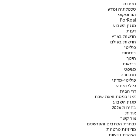
תיירות
טכנולוגיה ומדע
הורוסקופ
ForReal
מגזין השבוע
דעות
חדשות בארץ
חדשות בעולם
פוליטי
ביטחוני
חינוך
בריאות
משפט
תחבורה
פוליטי-מדיני
כללי ומידע
דף הבית
זמני כניסת וצאת שבת
מגזין השבוע
בחירות 2026
אודות
צור קשר
נבחרת הכתבים והפרשנים
מדיניות פרטיות
הצהרת נגישות