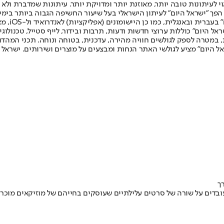
לעיתונות טובה יותר, מאוזנת יותר ומדויקת יותר. עיתונות שמדברת ולא צ
שלום. המהדורה המודפסת הראשונה פורסמה ב-30 ביולי 2007, וב-2010 הפך "ישראל היום" לעיתון הישראלי בעל שי
לחמנוביץ,
ל היום" כוללות ערוצי חדשות ודעות, תרבות ובידור, לייף סטייל, טכנולוגיה
ברית, במטרה לספק לגולשים חוויה מהירה, עדכנית, בטוחה ונוחה. תכני המה
ל היום" מציע לגולשי האתר הנחות ומבצעים על מוצרים ושירותים. ישראל 
ך
 עובדים על שורה של סרטים עלילתיים שעוסקים בחייהם של מוזיקאים מוכר