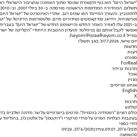
"ישראל היום" הוא גוף תקשורת שנוסד מתוך האמונה שהציבור הישראלי ראוי 
ת
ופרשנויות, וידיאו, פודקאסטים ושידורים חיים. פלטפורמות הדיגיטל של "ישרא
ב-2021 עלו לאוויר האתר החדש והיישומון החדש של "ישראל היום" בע
ואפשר לקבל אותם גם בניוזלטר. מועדון ההטבות הייחודי "הקליקה של ישרא
במייל hayom@israelhayom.co.il.
יום שישי, 17.7.2026
ג' באב תשפ"ו
חדשות
דעות
ספורט
ForReal
תרבות ובידור
אוכל
מגזין
אנחנו מגייסים
English
X
תרבות
קולנוע
כולם רוצים "רפסודיה בוהמית": סרטים ביוגרפיים על שר, מדונה ואלביס בדר
בעקבות הצלחת הסרט על פרדי מרקורי ו"רוקטמן" על אלטון ג'ון, בהוליווד
דודי כספי
27/6/2021, 09:01
,עודכן
27/6/2021, 09:26
0
השמעה