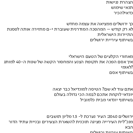
הצהרת נגישות
תנאי שימוש
כדאי
להכיר
כך ירושלים ממציאה את עצמה מחדש
לא רק קודש – המהפכה המודרנית שעוברת י-ם מחזירה אותה לפסגת
התיירות הישראלית
בשיתוף עיריית ירושלים
מאחורי הקלעים של הטעם הישראלי
איך אסם הפכה את תקופת הצנע והמחסור הקשה של שנות ה-40 למותג
לאומי?
בשיתוף אסם
אתם עוד לא שם? הטיסה למונדיאל כבר יצאה
יונדאי לוקחת אתכם לבמה הכי גדולה בעולם
בשיתוף יונדאי מבית כלמוביל
ירושלים 2040: העיר נערכת ל- 1.5 מליון תושבים
מנכ"לית העירייה מציגה תוכנית להשארת הצעירים ובניית עתיד הדור
הבא
בשיתוף עיריית ירושלים