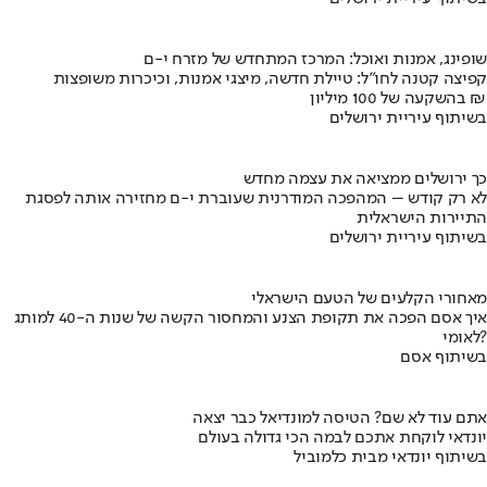
שופינג, אמנות ואוכל: המרכז המתחדש של מזרח י-ם
קפיצה קטנה לחו"ל: טיילת חדשה, מיצגי אמנות, וכיכרות משופצות
בהשקעה של 100 מיליון ₪
בשיתוף עיריית ירושלים
כך ירושלים ממציאה את עצמה מחדש
לא רק קודש – המהפכה המודרנית שעוברת י-ם מחזירה אותה לפסגת
התיירות הישראלית
בשיתוף עיריית ירושלים
מאחורי הקלעים של הטעם הישראלי
איך אסם הפכה את תקופת הצנע והמחסור הקשה של שנות ה-40 למותג
לאומי?
בשיתוף אסם
אתם עוד לא שם? הטיסה למונדיאל כבר יצאה
יונדאי לוקחת אתכם לבמה הכי גדולה בעולם
בשיתוף יונדאי מבית כלמוביל