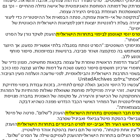
מנימוקי השופטים: "סרט מעורר הזדהות עמוקה, אהבה והשראה. פיענוח
מרתק של דמותה הסוחפת והאניגמטית של אישה גדולה מהחיים - וכך גם
השאפתנות העומדת בבסיס היצירה עצמה.
"בתקופה של אי-ודאות עמוקה, פנתה הבמאית אל ההיסטוריה כדי ליצור
יצירה בעלת רלוונטיות יוצאת דופן למציאות הישראלית הכאוטית של
ימינו".
פרס יוסי קאופמן לבימוי בתחרות הישראלית
הוענק לשקד גורן על הסרט
"אסתר".
מנימוקי השופטים: "הסרט נפתח במגבלה בלתי אפשרית כמעט, אך היוצר
משתמש בה כמקפצה ושוזר סביבה, ברגישות ובמיומנות, סיפור סוחף
ונוגע ללב.
"ובעוד הדמות הראשית שומרת על עצמה בקנאות מחשיפה, מגוון נדיר של
חומרי ארכיון חושפים סיפור כמעט נשכח על דמות שלרגע נצנצה כמו כוכב
בשמי התרבות הישראלית והבינלאומית, לפני שדעכה ונעלמה מעין הציבור.
"אסתר",צילום: UnitedArchives
"עכשיו כל היופי והכאב האלה קמים לתחייה, בזכות עבודת בימוי מדויקת
ורגישה. זוהי יצירה מוזיקלית סוחפת ששואלת שאלות מהותיות על המהות
החמקמקה של הכישרון והיצירה, על מקומה של האמנית בחברה מגויסת
ומיליטנטית ועל המחיר האישי הכבד הנדרש ממנה כשהיא דבקה
בעצמאותה".
פרס חבר השופטים בתחרות הישראלית
הוענק ל"שלום", סרטה של מיטל
צביאלי בהפקת מיטל צביאלי ואביגיל שפרבר.
פרס ראש העיר תל אביב-יפו לסרט הביכורים בתחרות הישראלית
הוענק
ל"עין אחת פקוחה", סרטו של תם גיאת בהפקת אוהד מילשטיין.
פרס הצילום בתחרות הישראלית
הוענק לעמיקם שילה על הסרט "שלום".