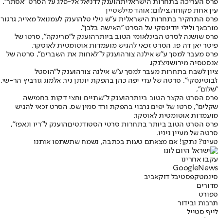
פרס העריכה בתחרות הישראלית
הוענק לדניאל אל-פלג על הסרט "אסתר".
עין אחת פקוחה,צילום: אוהד מילשטיין
פרס התחקיר בתחרות הישראלית ע"ש נילי טל
הוענק לעמנואל מאייר, גרגור
מורבאך ולילי יודינסקי על הסרט "האישה בלבן".
פרס שושנה לסרט הבינלאומי הטוב ביותר
הוענק ל"מרינקה", סרטו של
פיטר יאן דה פו. הסרט זכאי להגיש מועמדות אוטומטית לאוסקר.
פרס מעבר למסך ע"ש אילנה צור
הוענק ל"לאחות את השברים", סרטה של
אנסטסיה מירושניצ'נקו.
ציון לשבח בתחרות מעבר למסך ע"ש אילנה צור
הוענק ל"הוסטל
ז'בוטינסקי", סרטה של עדי יפה כהן בהפקת יונתן ניר, אלמוג גורביץ הר-שי.
"שלום",
פרס הסרט הקצר הטוב ביותר
הוענק ל"שתיים וחצי דקות בחמישה
שקלים", סרטו של יפים גרבוי בהפקת ורד סמין שס. הסרט זכאי להגיש
מועמדות אוטומטית לאוסקר.
פרס הסרט הטוב ביותר בתחרות סרטי הסטודנטים
הוענק ל"ריו ונאפז",
סרטה של מעיין ניניו.
טעינו? נתקן! אם מצאתם טעות בכתבה, נשמח שתשתפו אותנו
עקבו אחרינו
G
o
o
g
l
e
News
סינמטק
פסטיבל דוקאביב
מדורים
ספורט
תרבות ובידור
לייף סטייל