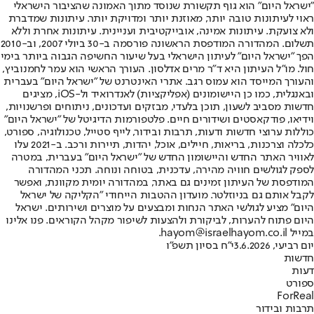
"ישראל היום" הוא גוף תקשורת שנוסד מתוך האמונה שהציבור הישראלי
ראוי לעיתונות טובה יותר, מאוזנת יותר ומדויקת יותר. עיתונות שמדברת
ולא צועקת. עיתונות אמינה, אובייקטיבית ועניינית. עיתונות אחרת וללא
תשלום. המהדורה המודפסת הראשונה פורסמה ב-30 ביולי 2007, וב-2010
הפך "ישראל היום" לעיתון הישראלי בעל שיעור החשיפה הגבוה ביותר בימי
חול. מו"ל העיתון היא ד"ר מרים אדלסון. העורך הראשי הוא עמר לחמנוביץ,
והעורך המייסד הוא עמוס רגב. אתרי האינטרנט של "ישראל היום" בעברית
ובאנגלית, כמו כן היישומונים (אפליקציות) לאנדרואיד ול-iOS, מציגים
חדשות מסביב לשעון, תוכן בלעדי, מבזקים ועדכונים, ניתוחים ופרשנויות,
וידיאו, פודקאסטים ושידורים חיים. פלטפורמות הדיגיטל של "ישראל היום"
כוללות ערוצי חדשות ודעות, תרבות ובידור, לייף סטייל, טכנולוגיה, ספורט,
כלכלה וצרכנות, בריאות, חיילים, אוכל, יהדות, תיירות ורכב. ב-2021 עלו
לאוויר האתר החדש והיישומון החדש של "ישראל היום" בעברית, במטרה
לספק לגולשים חוויה מהירה, עדכנית, בטוחה ונוחה. תכני המהדורה
המודפסת של העיתון זמינים גם באתר, במהדורה יומית מקוונת, ואפשר
לקבל אותם גם בניוזלטר. מועדון ההטבות הייחודי "הקליקה של ישראל
היום" מציע לגולשי האתר הנחות ומבצעים על מוצרים ושירותים. ישראל
היום פתוח להערות, לביקורת ולהצעות לשיפור מקהל הקוראים. פנו אלינו
במייל hayom@israelhayom.co.il.
יום רביעי, 3.6.2026
י"ח בסיון תשפ"ו
חדשות
דעות
ספורט
ForReal
תרבות ובידור