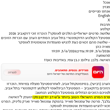
אוכל
מגזין
אנחנו מגייסים
English
X
תרבות
קולנוע
שלושה סרטים ישראליים הולכים לאוסקר? הוכרזו זוכי דוקאביב 2026
פסטיבל הקולנוע הדוקומנטרי בתל אביב הסתיים הערב עם הכרזת הזוכים
• שלושה מהם זכאים כעת להגיש מועמדות אוטומטית לאוסקר
מאיה כהן
3/6/2026, 19:09
,עודכן
3/6/2026, 19:09
0
השמעה
האישה בלבן. צילום: נ.בן עמי, באדיבות כאן11
הערב (רביעי), ב
סינמטק
תל אביב, לאחר
פסטיבל מוצלח במיוחד
, הוכרזו
הזוכים בדוקאביב - הפסטיבל הבינלאומי לקולנוע דוקומנטרי בתל אביב.
לפניכם הזוכים הגדולים בפסטיבל הקולנוע הנחשב:
פרס הסרט הישראלי הטוב ביותר ע"ש דב יודקובסקי
הוענק ל"האישה
בלבן", סרטה של עמנואל מאייר בהפקת עמנואל מאייר וארק גליניק. הסרט
זכאי להגיש מועמדות אוטומטית לאוסקר.