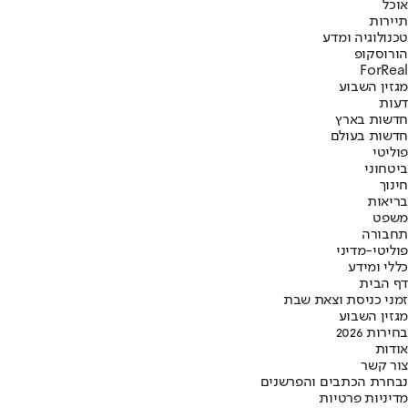
אוכל
תיירות
טכנולוגיה ומדע
הורוסקופ
ForReal
מגזין השבוע
דעות
חדשות בארץ
חדשות בעולם
פוליטי
ביטחוני
חינוך
בריאות
משפט
תחבורה
פוליטי-מדיני
כללי ומידע
דף הבית
זמני כניסת וצאת שבת
מגזין השבוע
בחירות 2026
אודות
צור קשר
נבחרת הכתבים והפרשנים
מדיניות פרטיות