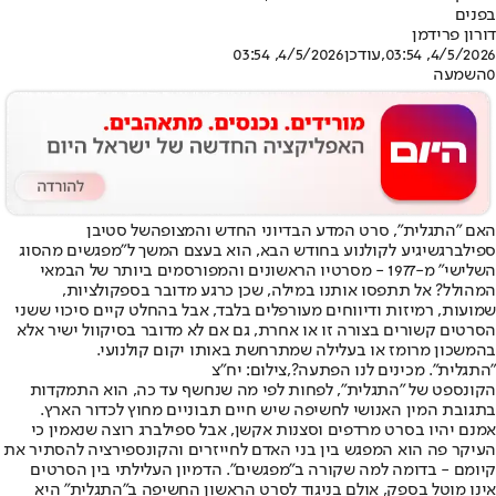
בפנים
דורון פרידמן
4/5/2026, 03:54
,עודכן
4/5/2026, 03:54
0
השמעה
האם "התגלית", סרט המדע הבדיוני החדש והמצופה
של סטיבן
ספילברג
שיגיע לקולנוע בחודש הבא, הוא בעצם המשך ל"מפגשים מהסוג
השלישי" מ-1977 - מסרטיו הראשונים והמפורסמים ביותר של הבמאי
המהולל? אל תתפסו אותנו במילה, שכן כרגע מדובר בספקולציות,
שמועות, רמיזות ודיווחים מעורפלים בלבד, אבל בהחלט קיים סיכוי ששני
הסרטים קשורים בצורה זו או אחרת, גם אם לא מדובר בסיקוול ישיר אלא
בהמשכון מרומז או בעלילה שמתרחשת באותו יקום קולנועי.
"התגלית". מכינים לנו הפתעה?,צילום: יח"צ
הקונספט של "התגלית", לפחות לפי מה שנחשף עד כה, הוא התמקדות
בתגובת המין האנושי לחשיפה שיש חיים תבוניים מחוץ לכדור הארץ.
אמנם יהיו בסרט מרדפים וסצנות אקשן, אבל ספילברג רוצה שנאמין כי
העיקר פה הוא המפגש בין בני האדם לחייזרים והקונספירציה להסתיר את
קיומם - בדומה למה שקורה ב"מפגשים". הדמיון העלילתי בין הסרטים
אינו מוטל בספק, אולם בניגוד לסרט הראשון החשיפה ב"התגלית" היא