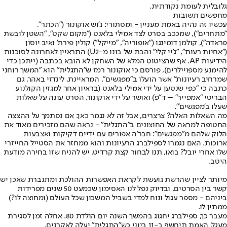
גלובלית לעומת נקודתית.
מחפשים תשובות
עכשיו זה נהיה באמת מעניין - ומסתורי: ג'וש אוקונור ("הכתר",
"מתחרים"), שמככב בסרט לצד אמילי בלאנט ("מקום שקט", "השטן לובשת
פראדה"), קולמן דומינגו ("אופוריה", "מייקל") קולין פירת' ואיב יוסון
("אחיות רעות", "ג'יי קלי" והבת של בונו מ-U2) התראיין לאחרונה לסוכנות
הידיעות AP. אף שהציטוט המלא של השחקן לא הובא בכתבה (ייתכן כדי
להימנע מספויילרים), פורסם כי אוקונור רמז ש"התגלית" הוא "המשך רוחני
שמרחיב רעיונות" אשר הועלו ב"מפגשים". המראיינת, לינדזי באהר, גם
כתבה כי "כפי שנטען על ידי אמילי בלאנט (בראיון אחר למגזין הקולנוע
הבריטי "אמפייר" – ד"פ) ואושר על ידי אוקונור, הסרט עונה על שאלות
שעלו ב'מפגשים'".
מה השאלות האלה? צרצרים, אבל זה לא נגמר כאן: אם נסתמך על ההצצה
החטופה למראה של החוצונים ב"התגלית" - נראה שהם מזכירים מאוד את
הלוק שלהם מ"מפגשים": חבר'ה אפורים עם ידיים דקיקות ואצבעות
ארוכות. האם נגמרו לספילברג הרעיונות והוא ממחזר את הסטייל החייזרי
שלו אחרי יובל? בואו, תנו לבחור קצת קרדיט. יש להניח שזו בחירה מודעת
היטב.
מיותר לציין שהרשת גועשת לקראת האפשרות ההולכת ומתגברת שאכן יש
קשר בין הסרטים, ובדיוק נפל לנו האסימון שכמעט 50 שנים מפרידות
ביניהם - מספר עגול ונוח למדי בשביל המשכון שכל העולם (ומחוצה לו?)
ממתין לו.
מעבר כך, ספילברג יחגוג בהמשך השנה יום הולדת 80. אחלה זמן לסגירת
מעגל. האמת תיחשף ב-11 ביוני כש"התגלית" יעלה לאקרנים.