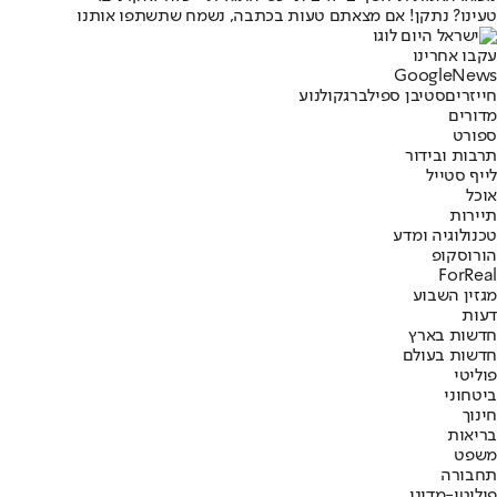
טעינו? נתקן! אם מצאתם טעות בכתבה, נשמח שתשתפו אותנו
עקבו אחרינו
G
o
o
g
l
e
News
חייזרים
סטיבן ספילברג
קולנוע
מדורים
ספורט
תרבות ובידור
לייף סטייל
אוכל
תיירות
טכנולוגיה ומדע
הורוסקופ
ForReal
מגזין השבוע
דעות
חדשות בארץ
חדשות בעולם
פוליטי
ביטחוני
חינוך
בריאות
משפט
תחבורה
פוליטי-מדיני