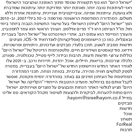
"ישראל היום" הוא גוף תקשורת שנוסד מתוך האמונה שהציבור הישראלי
ראוי לעיתונות טובה יותר, מאוזנת יותר ומדויקת יותר. עיתונות שמדברת
ולא צועקת. עיתונות אמינה, אובייקטיבית ועניינית. עיתונות אחרת וללא
תשלום. המהדורה המודפסת הראשונה פורסמה ב-30 ביולי 2007, וב-2010
הפך "ישראל היום" לעיתון הישראלי בעל שיעור החשיפה הגבוה ביותר בימי
חול. מו"ל העיתון היא ד"ר מרים אדלסון. העורך הראשי הוא עמר לחמנוביץ,
והעורך המייסד הוא עמוס רגב. אתרי האינטרנט של "ישראל היום" בעברית
ובאנגלית, כמו כן היישומונים (אפליקציות) לאנדרואיד ול-iOS, מציגים
חדשות מסביב לשעון, תוכן בלעדי, מבזקים ועדכונים, ניתוחים ופרשנויות,
וידיאו, פודקאסטים ושידורים חיים. פלטפורמות הדיגיטל של "ישראל היום"
כוללות ערוצי חדשות ודעות, תרבות ובידור, לייף סטייל, טכנולוגיה, ספורט,
כלכלה וצרכנות, בריאות, חיילים, אוכל, יהדות, תיירות ורכב. ב-2021 עלו
לאוויר האתר החדש והיישומון החדש של "ישראל היום" בעברית, במטרה
לספק לגולשים חוויה מהירה, עדכנית, בטוחה ונוחה. תכני המהדורה
המודפסת של העיתון זמינים גם באתר, במהדורה יומית מקוונת, ואפשר
לקבל אותם גם בניוזלטר. מועדון ההטבות הייחודי "הקליקה של ישראל
היום" מציע לגולשי האתר הנחות ומבצעים על מוצרים ושירותים. ישראל
היום פתוח להערות, לביקורת ולהצעות לשיפור מקהל הקוראים. פנו אלינו
במייל hayom@israelhayom.co.il.
מבזקים
חדשות
אוכל
תשחץ
ForReal
תרבות