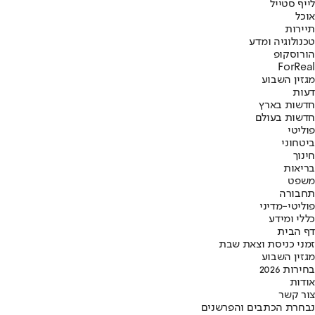
לייף סטייל
אוכל
תיירות
טכנולוגיה ומדע
הורוסקופ
ForReal
מגזין השבוע
דעות
חדשות בארץ
חדשות בעולם
פוליטי
ביטחוני
חינוך
בריאות
משפט
תחבורה
פוליטי-מדיני
כללי ומידע
דף הבית
זמני כניסת וצאת שבת
מגזין השבוע
בחירות 2026
אודות
צור קשר
נבחרת הכתבים והפרשנים