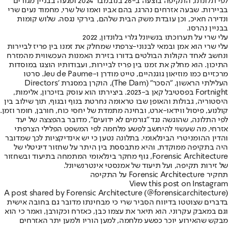
לפי תלונתו, התקיפה בוצעה ב-26 בנובמבר 2024 ופגעה בבניין מגורים
בביירות. שבעה אזרחים נהרגו, בהם אביו ואמו של שרי, מחמוד נעים שרי
ונדירה חאיכ, וכן עובדת משק הבית שלהם, בירקי נגסה. שלוש קומות
בבניין נהרסו.
עלי שרי על תערוכתו בנשיונל גלרי בלונדון, 2022
עלי שרי הוא אמן ובמאי לבנוני-צרפתי שמחלק את זמנו בין פריז לביירות
ונחשב לאחד הקולות הבולטים בדורו בזירת האמנות העכשווית מהמזרח
התיכון. הוא מחלק את זמנו בין פריז לביירות, ועבודותיו הוצגו במוסדות
מרכזיים כמו מוזיאון גוגנהיים, טייט מודרן ו-Jeu de Paume. סרטו
העלילתי הראשון, "הסכר" (The Dam), הוקרן במסגרת Directors’
Fortnight בפסטיבל קאן ב-2023. ביצירתו הוא עוסק בזיכרון, אלימות,
היסטוריה, גבולות והאופן שבו טראומה נחרטת בנוף ובגוף, תוך שילוב בין
קולנוע, פיסול ווידאו-ארט, ובחינה מתמדת של יחסי כוח, חורבן, חומר וזמן.
לפי התלונה, שהוגשה נגד "גורמים לא ידועים", מדובר בהפצצה של יעד
אזרחי, מה שעשוי להיחשב לפשע מלחמה לפי המשפט הפלילי הצרפתי
והדין ההומניטרי הבינלאומי. בתלונה נטען כי יש אינדיקציות לכך שמדובר
היה בתקיפה ממוקדת, והיא מתבססת בין היתר על שחזור דיגיטלי של
Forensic Architecture, גוף מחקר בינלאומי המתמחה בתיעוד ובשחזור
של זירות תקיפה, ועל תיעוד של אמנסטי אינטרנשיונל.
תחקיר Forensic Architecture על התקיפה
View this post on Instagram
A post shared by Forensic Architecture (@forensicarchitecture)
בדברים שצוטטו בדיווח הסביר שרי כי מבחינתו מדובר גם בחובה אישית
וגם במאבק עקרוני. הוא תיאר את עצמו כבן, כאזרח וכקורבן, ואמר כי הוא
מבקש שהאירוע יוכר כפשע מלחמה, למען הוריו ולמען יתר האזרחים