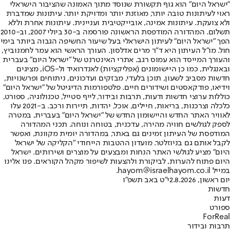
"ישראל היום" הוא גוף תקשורת שנוסד מתוך האמונה שהציבור הישראלי
ראוי לעיתונות טובה יותר, מאוזנת יותר ומדויקת יותר. עיתונות שמדברת
ולא צועקת. עיתונות אמינה, אובייקטיבית ועניינית. עיתונות אחרת וללא
תשלום. המהדורה המודפסת הראשונה פורסמה ב-30 ביולי 2007, וב-2010
הפך "ישראל היום" לעיתון הישראלי בעל שיעור החשיפה הגבוה ביותר בימי
חול. מו"ל העיתון היא ד"ר מרים אדלסון. העורך הראשי הוא עמר לחמנוביץ,
והעורך המייסד הוא עמוס רגב. אתרי האינטרנט של "ישראל היום" בעברית
ובאנגלית, כמו כן היישומונים (אפליקציות) לאנדרואיד ול-iOS, מציגים
חדשות מסביב לשעון, תוכן בלעדי, מבזקים ועדכונים, ניתוחים ופרשנויות,
וידיאו, פודקאסטים ושידורים חיים. פלטפורמות הדיגיטל של "ישראל היום"
כוללות ערוצי חדשות ודעות, תרבות ובידור, לייף סטייל, טכנולוגיה, ספורט,
כלכלה וצרכנות, בריאות, חיילים, אוכל, יהדות, תיירות ורכב. ב-2021 עלו
לאוויר האתר החדש והיישומון החדש של "ישראל היום" בעברית, במטרה
לספק לגולשים חוויה מהירה, עדכנית, בטוחה ונוחה. תכני המהדורה
המודפסת של העיתון זמינים גם באתר, במהדורה יומית מקוונת, ואפשר
לקבל אותם גם בניוזלטר. מועדון ההטבות הייחודי "הקליקה של ישראל
היום" מציע לגולשי האתר הנחות ומבצעים על מוצרים ושירותים. ישראל
היום פתוח להערות, לביקורת ולהצעות לשיפור מקהל הקוראים. פנו אלינו
במייל hayom@israelhayom.co.il.
יום ראשון, 2.8.2026
י"ט באב תשפ"ו
חדשות
דעות
ספורט
ForReal
תרבות ובידור