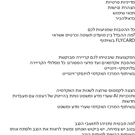
מדיניות פרטיות
הצהרת נגישות
תנאי שימוש
כדאי
להכיר
כל ההטבות שמגיעות לכם
מה ההבדל בין מועדון תעופה וכרטיס אשראי?
בשיתוף FLYCARD
המקצועות שיבטיחו לכם קריירה מבוקשת
מהסבת אקדמאים ועד מדעי הספורט: כל מסלולי הקריירה
בלוינסקי-וינגייט
בשיתוף המרכז האקדמי לוינסקי־וינגייט
הצצה לקמפוס שרוצה לשנות את האקדמיה
שערי מדע ומשפט נוחת בהייטק של רעננה עם מעבדות AI ותוכניות
חדשות
בשיתוף המרכז האקדמי שערי מדע ומשפט
מה מבטיח נתניהו לתושבי הנגב?
בנגב יש צמיחה, יש ביקוש ואנחנו נמשיך לראות את הנגב ולפתח אותו
בשיתוף הרשות לפיתוח הנגב