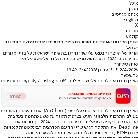
אוכל
מגזין
אנחנו מגייסים
English
X
תרבות
קולנוע
האמן הלבנוני שאיבד את הוריו בתקיפה בביירות ופותח עכשיו חזית נגד
ישראל
הוריו של היוצר והבמאי עלי שרי נהרגו בתקיפה ישראלית על בניין מגורים
בביירות ב-2024, וכעת הוא מגיש בצרפת תלונה על פשע מלחמה
נאוה סילוורה
2/4/2026, 15:17
,עודכן
2/4/2026, 19:49
0
השמעה
האמן והבמאי הלבנוני עלי שרי. צילום: @museumtinguely / Instagram
האמן והבמאי הלבנוני-צרפתי עלי שרי (Ali Cherri), אחד השמות המוכרים
בעולם התרבות הלבנוני, הגיש בצרפת תלונה על פשע מלחמה בעקבות
הרג הוריו בתקיפה ישראלית בביירות בנובמבר 2024, כך מדווח אתר
Deadline. את התלונה הגיש שרי יחד עם הפדרציה הבינלאומית לזכויות
אדם (FIDH), והיא הופנתה ליחידה הצרפתית לפשעי מלחמה.