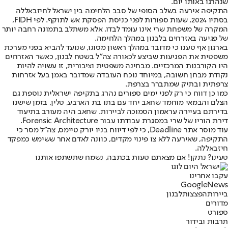
שנהרגו באותו יום.
התקיפה אירעה בשלב הסופי של סבב הלחימה בין ישראל לחיזבאללה
בסתיו 2024, שעות ספורות לפני כניסת הפסקת אש לתוקף. לפי FIDH,
המקרה של משפחת שרי אינו עומד לבדו, אלא משתלב בתמונה רחבה יותר
של פגיעה באזרחים בלבנון במהלך הלחימה.
בארגון אף טענו כי מדובר במהלך ראשון מסוגו, שנועד להביא בפני מערכת
משפטית את הפגיעות שביצע לכאורה צה"ל בשטח לבנון, כאשר האזרחים
היו הקורבנות המרכזיים. מבחינה משפטית וציבורית, זו עשויה להיות
נקודת מבחן חשובה, במיוחד נוכח העובדה שמדובר באמן בעל אזרחות
צרפתית ובתיק שמתברר בצרפת.
כמו כן דווח כי רק לפני ימים ספורים נהרג בתקיפה ישראלית נוספת גם
הצלם והבמאי מוחמד שחאב יחד עם בתו בת הארבע, טלין, בזמן שישנו
בדירתם בעיירה עראמון הסמוכה לביירות. שחאב היה מעורב בתיעוד
דירת הוריו של שרי במסגרת עבודתו עבור Forensic Architecture.
עוד מוסר אתר Deadline, כי לפי דיווח בניו יורק טיימס, צה"ל מסר כי
התקיפה, שאירעה ללא צו פינוי מקדים, כוונה לאדם אחר ששימש כמפקד
חיזבאללה.
טעינו? נתקן! אם מצאתם טעות בכתבה, נשמח שתשתפו אותנו
עקבו אחרינו
G
o
o
g
l
e
News
ביירות
הפצצות
לבנון
מדורים
ספורט
תרבות ובידור