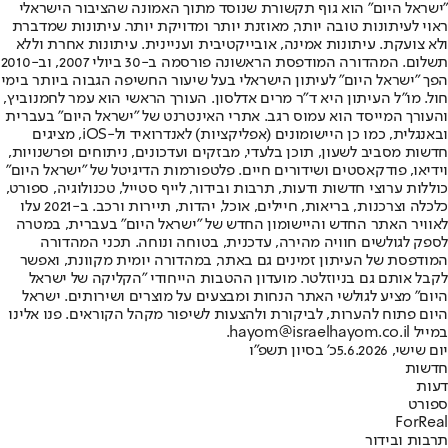
"ישראל היום" הוא גוף תקשורת שנוסד מתוך האמונה שהציבור הישראלי
ראוי לעיתונות טובה יותר, מאוזנת יותר ומדויקת יותר. עיתונות שמדברת
ולא צועקת. עיתונות אמינה, אובייקטיבית ועניינית. עיתונות אחרת וללא
תשלום. המהדורה המודפסת הראשונה פורסמה ב-30 ביולי 2007, וב-2010
הפך "ישראל היום" לעיתון הישראלי בעל שיעור החשיפה הגבוה ביותר בימי
חול. מו"ל העיתון היא ד"ר מרים אדלסון. העורך הראשי הוא עמר לחמנוביץ,
והעורך המייסד הוא עמוס רגב. אתרי האינטרנט של "ישראל היום" בעברית
ובאנגלית, כמו כן היישומונים (אפליקציות) לאנדרואיד ול-iOS, מציגים
חדשות מסביב לשעון, תוכן בלעדי, מבזקים ועדכונים, ניתוחים ופרשנויות,
וידיאו, פודקאסטים ושידורים חיים. פלטפורמות הדיגיטל של "ישראל היום"
כוללות ערוצי חדשות ודעות, תרבות ובידור, לייף סטייל, טכנולוגיה, ספורט,
כלכלה וצרכנות, בריאות, חיילים, אוכל, יהדות, תיירות ורכב. ב-2021 עלו
לאוויר האתר החדש והיישומון החדש של "ישראל היום" בעברית, במטרה
לספק לגולשים חוויה מהירה, עדכנית, בטוחה ונוחה. תכני המהדורה
המודפסת של העיתון זמינים גם באתר, במהדורה יומית מקוונת, ואפשר
לקבל אותם גם בניוזלטר. מועדון ההטבות הייחודי "הקליקה של ישראל
היום" מציע לגולשי האתר הנחות ומבצעים על מוצרים ושירותים. ישראל
היום פתוח להערות, לביקורת ולהצעות לשיפור מקהל הקוראים. פנו אלינו
במייל hayom@israelhayom.co.il.
יום שישי, 5.6.2026
כ' בסיון תשפ"ו
חדשות
דעות
ספורט
ForReal
תרבות ובידור