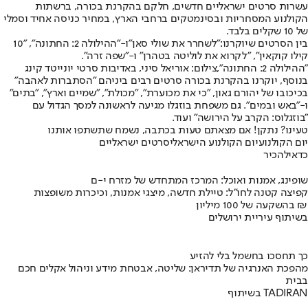
עשרות סרטים ישראליים חדשים, חלקם בהקרנת בכורה, ברשתות
הקולנוע המסחריות ובסינמטקים ברחבי הארץ, במחיר כניסה אחיד וסמלי
של 10 שקלים בלבד.
בין הסרטים שיוקרנו:
"לשחרר את שולי סאן"
ו-"ההילולה 2: החתונה", "10
קילו קוקאין", "לקרוא את לוליטה בטהרן" ו-
"שפה זרה"
.
"ההילולה 2: החתונה",צילום: אוריאל סיני, באדיבות סרטי יונייטד קינג
בנוסף, יוקרנו בהקרנת בכורה סרטים רבים ביניהם "הסתברות לאהבה"
בכיכובו של יהורם גאון, "כי את מכוערת", "מכולת", "שמיים וארץ", "בתים"
ו-"באש ובמים". גם משפחת בוזגלו מגיעה לראשונה למסך הגדול עם
"בוזגלוס: הקרב על הירושה" ועוד.
טעינו? נתקן! אם מצאתם טעות בכתבה, נשמח שתשתפו אותנו
יום הקולנוע
יום הקולנוע הישראלי
סרטים ישראליים
כדאי
להכיר
שופינג, אמנות ואוכל: המרכז המתחדש של מזרח י-ם
קפיצה קטנה לחו"ל: טיילת חדשה, מיצגי אמנות, וכיכרות משופצות
בהשקעה של 100 מיליון ₪
בשיתוף עיריית ירושלים
כך תחסכו בחשמל בלי להזיע
מהפכת האנרגיה של תדיראן: שליטה, אבטחת מידע וניהול אקלים חכם
בבית
בשיתוף TADIRAN