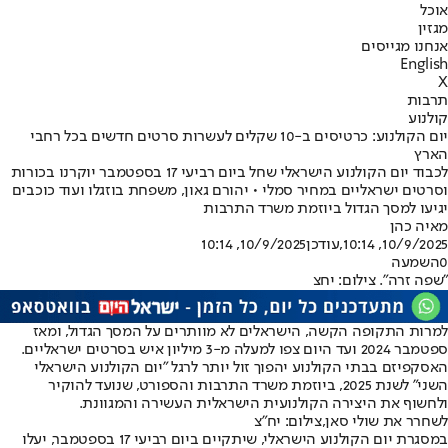
אוכל
מגזין
אנחנו מגייסים
English
X
תרבות
קולנוע
יום הקולנוע: כרטיסים ב-10 שקלים לעשרות סרטים חדשים בכל רחבי
הארץ
לכבוד יום הקולנוע הישראלי שחל ביום רביעי 17 בספטמבר יוקרנו בכורות
וסרטים ישראליים במחיר סמלי • יהורם גאון, משפחת בוזגלו ועוד כוכבים
יגיעו למסך הגדול ביוזמת משרד התרבות
מאיה כהן
10/9/2025, 10:14
,עודכן
10/9/2025, 10:14
0
השמעה
"שפה זרה". צילום: יחצ
למרות התקופה הקשה, הישראלים לא מוותרים על המסך הגדול, ומאז
ספטמבר 2024 ועד היום צפו למעלה מ-3 מיליון איש ב
סרטים ישראליים
.
האסקפיזם בבתי הקולנוע יהפוך זול יותר לרגל "יום הקולנוע הישראלי
השני" לשנת 2025, ביוזמת משרד התרבות והספורט, שנועד להוקיר
ולחשוף את היצירה הקולנועית הישראלית העשירה והמגוונת.
לשחרר את שולי סאן,צילום: יח"צ
במסגרת יום הקולנוע הישראלי, שיתקיים ביום רביעי 17 בספטמבר, יעלו