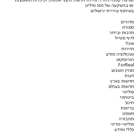
קפיצה קטנה לחו"ל: טיילת חדשה, מיצגי אמנות, וכיכרות משופצות
בהשקעה של 100 מיליון ₪
בשיתוף עיריית ירושלים
מדורים
ספורט
תרבות ובידור
לייף סטייל
אוכל
תיירות
טכנולוגיה ומדע
הורוסקופ
ForReal
מגזין השבוע
דעות
חדשות בארץ
חדשות בעולם
פוליטי
ביטחוני
חינוך
בריאות
משפט
תחבורה
פוליטי-מדיני
כללי ומידע