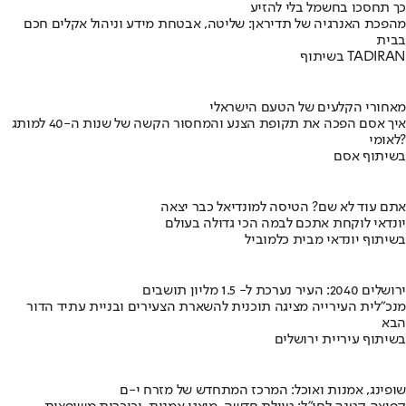
כך תחסכו בחשמל בלי להזיע
מהפכת האנרגיה של תדיראן: שליטה, אבטחת מידע וניהול אקלים חכם
בבית
בשיתוף TADIRAN
מאחורי הקלעים של הטעם הישראלי
איך אסם הפכה את תקופת הצנע והמחסור הקשה של שנות ה-40 למותג
לאומי?
בשיתוף אסם
אתם עוד לא שם? הטיסה למונדיאל כבר יצאה
יונדאי לוקחת אתכם לבמה הכי גדולה בעולם
בשיתוף יונדאי מבית כלמוביל
ירושלים 2040: העיר נערכת ל- 1.5 מליון תושבים
מנכ"לית העירייה מציגה תוכנית להשארת הצעירים ובניית עתיד הדור
הבא
בשיתוף עיריית ירושלים
שופינג, אמנות ואוכל: המרכז המתחדש של מזרח י-ם