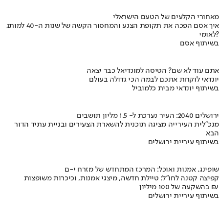
מאחורי הקלעים של הטעם הישראלי
איך אסם הפכה את תקופת הצנע והמחסור הקשה של שנות ה-40 למותג
לאומי?
בשיתוף אסם
אתם עוד לא שם? הטיסה למונדיאל כבר יצאה
יונדאי לוקחת אתכם לבמה הכי גדולה בעולם
בשיתוף יונדאי מבית כלמוביל
ירושלים 2040: העיר נערכת ל- 1.5 מליון תושבים
מנכ"לית העירייה מציגה תוכנית להשארת הצעירים ובניית עתיד הדור
הבא
בשיתוף עיריית ירושלים
שופינג, אמנות ואוכל: המרכז המתחדש של מזרח י-ם
קפיצה קטנה לחו"ל: טיילת חדשה, מיצגי אמנות, וכיכרות משופצות
בהשקעה של 100 מיליון ₪
בשיתוף עיריית ירושלים