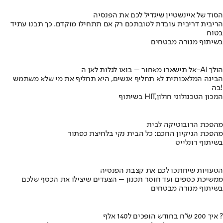
הסוד של איינשטיין שיגדיל לכם את הפנסיה
הריבית דריבית עובדת לטובתכם רק אם תתחילו מוקדם. כך תבנו עתיד
בטוח
בשיתוף מנורה מבטחים
אל תישארו מאחור – בואו לגלות לאן ה-AI הולך
הבינה המלאכותית לא תחליף אנשים, היא תחליף את מי שלא משתמש
בה!
בשיתוף HIT,המכון הטכנולוגי חולון
מהפכת הרובוטיקה לבית
מהפכת הניקיון החכם: כל הבית נקי בלחיצת כפתור
בשיתוף רונלייט
הטעויות שיחתכו לכם את קצבת הפנסיה
ממשיכת כספים ועד חוסר תכנון – הצעדים שיצילו את הכסף שלכם
בשיתוף מנורה מבטחים
איך 200 ש"ח בחודש הופכים ל140 אלף ?