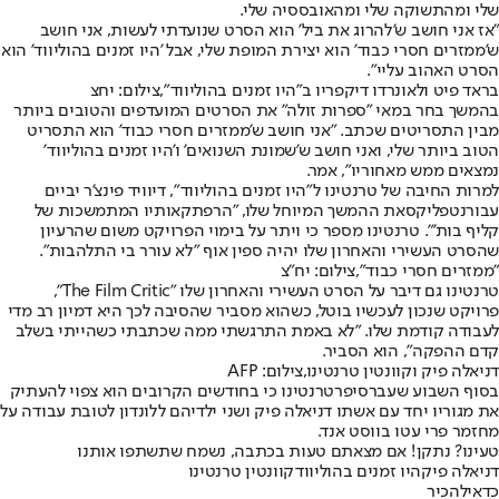
שלי ומהתשוקה שלי ומהאובססיה שלי.
"אז אני חושב ש'להרוג את ביל' הוא הסרט שנועדתי לעשות, אני חושב
ש'ממזרים חסרי כבוד' הוא יצירת המופת שלי, אבל 'היו זמנים בהוליווד' הוא
הסרט האהוב עליי".
בראד פיט ולאונרדו דיקפריו ב"היו זמנים בהוליווד",צילום: יחצ
בהמשך בחר במאי "ספרות זולה" את הסרטים המועדפים והטובים ביותר
מבין התסריטים שכתב. "אני חושב ש'ממזרים חסרי כבוד' הוא התסריט
הטוב ביותר שלי, ואני חושב ש'שמונת השנואים' ו'היו זמנים בהוליווד'
נמצאים ממש מאחוריו", אמר.
למרות החיבה של טרנטינו ל"היו זמנים בהוליווד", דיוויד פינצ'ר יביים
עבור
נטפליקס
את ההמשך המיוחל שלו, "הרפתקאותיו המתמשכות של
קליף בות'". טרנטינו מספר כי ויתר על בימוי הפרויקט משום שהרעיון
שהסרט העשירי והאחרון שלו יהיה ספין אוף "לא עורר בי התלהבות".
"ממזרים חסרי כבוד",צילום: יח"צ
טרנטינו גם דיבר על הסרט העשירי והאחרון שלו "The Film Critic",
פרויקט שנכון לעכשיו בוטל, כשהוא מסביר שהסיבה לכך היא דמיון רב מדי
לעבודה קודמת שלו. "לא באמת התרגשתי ממה שכתבתי כשהייתי בשלב
קדם ההפקה", הוא הסביר.
דניאלה פיק וקוונטין טרנטינו,צילום: AFP
בסוף השבוע שעבר
סיפר
טרנטינו כי בחודשים הקרובים הוא צפוי להעתיק
את מגוריו יחד עם אשתו דניאלה פיק ושני ילדיהם ללונדון לטובת עבודה על
מחזמר פרי עטו בווסט אנד.
טעינו? נתקן! אם מצאתם טעות בכתבה, נשמח שתשתפו אותנו
דניאלה פיק
היו זמנים בהוליווד
קוונטין טרנטינו
כדאי
להכיר