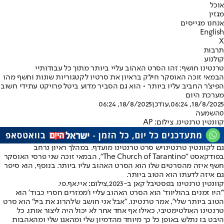
אוכל
מגזין
אנחנו מגייסים
English
X
תרבות
קולנוע
טרנטינו חושף: זהו הסרט האהוב עליי ביותר מתוך כל עבודותיי
הבמאי זוכה האוסקר חילק בראיון את סרטיו לקטגוריות שונות וחשף מהו
הפיצ'ר החביב עליו ביותר • הוא גם הסביר מדוע ביטל פרויקט עתידי חשוב
מערכת היום
18/8/2025, 06:24
,עודכן
18/8/2025, 06:24
0
השמעה
קוונטין טרנטינו. צילום: AP
גם ל
קוונטין טרנטינו
יש סרט טרנטינו מועדף. במהלך ראיון נרחב
בפודקאסט "The Church of Tarantino", הבמאי זוכה שני פרסי האוסקר
חשף איזה מהסרטים שלו הוא הסרט האהוב עליו ביותר. בנוסף, הוא סיפר
גם איזה לדעתו הוא הטוב ביותר.
קוונטין טרנטינו בפסטיבל קאן ב-2023,צילום: איי.אף.פי.
"'
היו זמנים בהוליווד
' הוא הסרט האהוב עליי ו'ממזרים חסרי כבוד' הוא
הטוב ביותר שלי", אמר טרנטינו. "אבל אני חושב ש'להרוג את ביל' הוא סרט
טרנטינו האולטימטיבי, כאילו אף אחד אחר לא יכול היה ליצור אותו. כל
היבט בו נתלש באופן כל כך מיוחד מהדמיון שלי ומהאגו שלי ומהאהבות