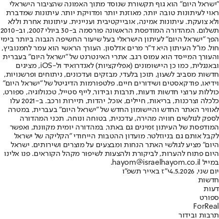
"ישראל היום" הוא גוף תקשורת שנוסד מתוך האמונה שהציבור הישראלי
ראוי לעיתונות טובה יותר, מאוזנת יותר ומדויקת יותר. עיתונות שמדברת
ולא צועקת. עיתונות אמינה, אובייקטיבית ועניינית. עיתונות אחרת וללא
תשלום. המהדורה המודפסת הראשונה פורסמה ב-30 ביולי 2007, וב-2010
הפך "ישראל היום" לעיתון הישראלי בעל שיעור החשיפה הגבוה ביותר בימי
חול. מו"ל העיתון היא ד"ר מרים אדלסון. העורך הראשי הוא עמר לחמנוביץ,
והעורך המייסד הוא עמוס רגב. אתרי האינטרנט של "ישראל היום" בעברית
ובאנגלית, כמו כן היישומונים (אפליקציות) לאנדרואיד ול-iOS, מציגים
חדשות מסביב לשעון, תוכן בלעדי, מבזקים ועדכונים, ניתוחים ופרשנויות,
וידיאו, פודקאסטים ושידורים חיים. פלטפורמות הדיגיטל של "ישראל היום"
כוללות ערוצי חדשות ודעות, תרבות ובידור, לייף סטייל, טכנולוגיה, ספורט,
כלכלה וצרכנות, בריאות, חיילים, אוכל, יהדות, תיירות ורכב. ב-2021 עלו
לאוויר האתר החדש והיישומון החדש של "ישראל היום" בעברית, במטרה
לספק לגולשים חוויה מהירה, עדכנית, בטוחה ונוחה. תכני המהדורה
המודפסת של העיתון זמינים גם באתר, במהדורה יומית מקוונת, ואפשר
לקבל אותם גם בניוזלטר. מועדון ההטבות הייחודי "הקליקה של ישראל
היום" מציע לגולשי האתר הנחות ומבצעים על מוצרים ושירותים. ישראל
היום פתוח להערות, לביקורת ולהצעות לשיפור מקהל הקוראים. פנו אלינו
במייל hayom@israelhayom.co.il.
יום שני, 4.5.2026
י"ז באייר תשפ"ו
חדשות
דעות
ספורט
ForReal
תרבות ובידור