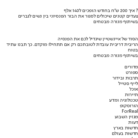
איך 200 ש"ח בחודש הופכים ל140 אלף ?
צעדים קטנים שיכולים לסגור את הבור הפנסיוני בין נשים לגברים
בשיתוף מנורה מבטחים
הסוד של איינשטיין שיגדיל לכם את הפנסיה
הריבית דריבית עובדת לטובתכם רק אם תתחילו מוקדם. כך תבנו עתיד
בטוח
בשיתוף מנורה מבטחים
מדורים
ספורט
תרבות ובידור
לייף סטייל
אוכל
תיירות
טכנולוגיה ומדע
הורוסקופ
ForReal
מגזין השבוע
דעות
חדשות בארץ
חדשות בעולם