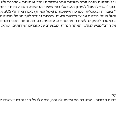
לעיתונות טובה יותר, מאוזנת יותר ומדויקת יותר. עיתונות שמדברת ולא צ
שלום. המהדורה המודפסת הראשונה פורסמה ב-30 ביולי 2007, וב-2010 הפך "ישראל היום" לעיתון הישראלי בעל שי
לחמנוביץ,
ל היום" כוללות ערוצי חדשות ודעות, תרבות ובידור, לייף סטייל, טכנולוגיה
ברית, במטרה לספק לגולשים חוויה מהירה, עדכנית, בטוחה ונוחה. תכני המה
ל היום" מציע לגולשי האתר הנחות ומבצעים על מוצרים ושירותים. ישראל 
י"
חום הבידור • התגובה המזעזעת לה זכה, גרמה לו על סבו וסבתו ששרדו את