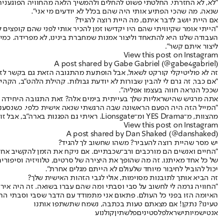
"לא, לא החזרתי. החלטתי פשוט להחלים ולהמשיך הלאה מהחוויה הפוגענית ה
שנאה. מה שהכי הפתיע אותי היה שהם בכלל לא יודעים מי אני".
אם היית יושב לדבר איתם, מה היית רוצה להגיד?
"הייתי אומר שקיוויתי שהם היו יקדישו זמן להכיר אותי לפני שהם קופצים 
העבודה שלנו היא להתאחד וליצור אמנות שמחברת בינינו, לא מפרידה. כמי
ליצור איתם קשר".
View this post on Instagram
A post shared by Gabe Gabriel (@gabe4gabriel)
זה לא פוליטיקלי קורקט לשאול, אבל הופתעת מהתגובה הזאת גם בקשר לזה
"אם כבר, זה גרם לי להבין שבורות לא יודעת גבולות. קהילת הלהט"ב, הקהי
שככל הנראה חווה בעצמו אפליה".
אתה מרגיש שהישראליות שלך בעייתית בימים אלה? זאת התגובה היחידה 
מהצוות, מ־YES Drama ומ־Lionsgate. ראיתי גם הפגנות בארה"ב, אבל זו הייתה הפעם הראשונה שזה היה ברמה האישית והעמוקה עבורי".
View this post on Instagram
A post shared by Dan Shaked (@danshaked)
יש מסר שהיית רוצה להעביר? משהו שחשוב לך להגיד?
"החיים ואנשים הם מורכבים ורב־שכבתיים. אם ניקח את הזמן להקשיב אחד ל
של כל אחד מאיתנו. זה מה שהופך את היצירה של סרטים, טלוויזיה וסיפורי
יכול להוביל לחיבור מיוחד שלעולם לא הייתם מגלים אחרת".
זה הביא אותך לתובנות מסוימות, אולי לגבי הזהות האישית שלך?
"החוויה גרמה לי לחשוב על סבי וסבתי ומה שהם עברו בשואה. זה היה איר
האיומה הזו בפני כל העולם. פתאום אני מתמודד עם הדבר שסבי וסבתי התמו
טעינו? נתקן! אם מצאתם טעות בכתבה, נשמח שתשתפו אותנו
אנטישמיות
ישראל
פלסטינים
פלשתין
קולנוע