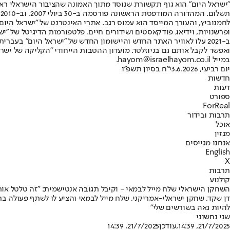
"ישראל היום" הוא גוף תקשורת שנוסד מתוך האמונה שהציבור הישראלי ראוי 
ת
ופרשנויות, וידיאו, פודקאסטים ושידורים חיים. פלטפורמות הדיגיטל של "ישרא
ב-2021 עלו לאוויר האתר החדש והיישומון החדש של "ישראל היום" בע
ואפשר לקבל אותם גם בניוזלטר. מועדון ההטבות הייחודי "הקליקה של ישרא
במייל hayom@israelhayom.co.il.
יום רביעי, 3.6.2026
י"ח בסיון תשפ"ו
חדשות
דעות
ספורט
ForReal
תרבות ובידור
אוכל
מגזין
אנחנו מגייסים
English
X
תרבות
קולנוע
השחקן הישראלי שלח מייל לבמאי - וקיבל תגובה אנטישמית: "זה טלטל אות
דן שקד, שחקן ישראלי-אמריקני, שלח מייל לבמאי והציע לו לשתף פעולה בת
להיות גאה בשורשים שלי"
שני נחשוני
21/7/2025, 14:39
,עודכן
21/7/2025, 14:39