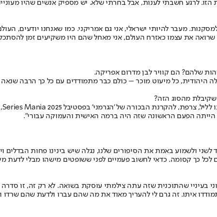
זו. לרגע חשבתי לענות, אבל בחרתי שלא. יש מספיק אנשים שהיו מעונייני
למסקנות. מעבר להיותי ישראלי, אני גם אמריקני. כמו שאנחנו יודעים, העו
 שרואה את עצמו כאזרח העולם, אני מאחל שהם היו משקיעים זמן להסתכל ע
ות שלהם? הם קוויר לבן מדרום אפריקה.
לה היהודית, כל מיעוט מוכר – כולם כבר מתמודדים עם כל כך הרבה שנאה ו
שקיבלת מהסוג הזה?
"המ
שני ולשמוע באמת את הסיפורים שלנו, נגלה שיש בינינו פחות הבדלים ויות
ם לכל כך קסומה. כדאי לחשוב פעמיים לפני ששופטים מישהו מבלי לדעת מי
וני בעיניי שהתוכנית שזה עתה צילמתי עוסקת בשואה. לא רק זה, זו סדר
דדו איתו. זה גרם לי להעריך מאוד את מה שהם עברו ולדעת שהם שרדו והת