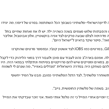
לדיון
הישראלי-פלשתיני כשבסך הכל השתתפה בסרט של דיסני, מה יגידו
יגרו לבוסטון בשנות ה-70, והוא מצא עצמו מבקר בישראל את הסבים והסבתות שלוש פעמים בשנה כשהיה ילד. יש לו אח ואחות שחיים בתל
בל הוא עובד בתחום כבר שנים רבות. "זו הייתה חוויה מדהימה לצלם שבעה פרקים לצד אניה בוקשטיין, אלון אבוטבול, אוליבר
ואה", סיפר שקד בראיון ל"ישראל היום".
מחוץ לישראל, הוא השתתף כאורח בסדרות אמריקאיות כמו NBC Mysteries of Laura, ABC Body of Proof, ובפיילוט של שונדה ריימס Gilded Lilies, בסרטים כמו JOBS לצד אשטון קוצ’ר, ובמספר סרטים שהוקרנו
ה. אמנם בארה"ב נהוג לעבוד עם סוכן ולעבור דרך במאי הליהוק כדי לקבל
ורי פנייה ישירה לאמנים אחרים ומציאת פרויקט לעבוד עליו יחד היא דרך נוספת לייצר עבודה. הסתכלתי ב־IMDB על כותבים, במאים ומפיקים שיש להם פרויקטים בפיתוח ונתקלתי בבמאי הזה. היו
בדרום אפריקה וחשבתי שיהיו פתוחים לקבל ממני מייל. אפילו ראיתי ב־IMDB שהקרדיט הראשון שלהם כשחקן היה בסדרה הישראלית “מגדלים באוויר”, מה שגרם לי לשמוח
תשוחרר פלשתין״, לצד הדגל הפלשתיני כמובן. מבט על הפיד יחשוף
ב. בשמה של פלשתין החופשית, גייב".
יומיים אחרי המייל כי זה טלטל אותי מאוד. אני זוכר שבדקתי את המייל