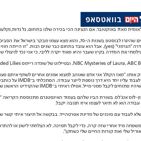
אומית מאז
7 באוקטובר
. אם הנציגה הכי בכירה שלנו בתחום, גל גדות,
נקלעה 
דן שקד הוא שחקן ישראלי-אמריקני, דובר עברית ואנגלית. הוריו הם ישראלים שה
אביב ואחות נוספת שחיה בברלין. לאחרונה, ראינו אותו על המסך הקטן בסדרה "הגרמני" (yes), א
. צילמתי את הסדרה בקיץ שעבר והיא מאוד יקרה לליבי, כי אני נכד לניצולי ש
ק אותו. "מאז הקולג' אני אדם שאוהב למצוא אמנים אחרים לשתף איתם פעול
תפקידים, אבל גיליתי שעב
להם כמה פרויקטים בינלאומיים בקנדה, בארה"ב ו
פטאון-לוס אנג׳לס. בשורת הביו שלהם בעמוד האינסטגרם מתנוססת הקריאה ״
בודה הוא לא תיאר לעצמו איזו תגובה יקבל.
שלא לעבוד עם סוכנים של מדינת אפרטהייד. בבקשה אל תיצור איתי קשר שו
משפחה מיד אחרי שזה קרה, כדי לקבל תמיכה. לא הצלחתי לישון או להתרכז 
ריל שלי ואת קורות החיים שלי כשחקן".