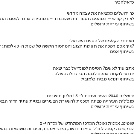
כדאי
להכיר
כך ירושלים ממציאה את עצמה מחדש
לא רק קודש – המהפכה המודרנית שעוברת י-ם מחזירה אותה לפסגת התי
בשיתוף עיריית ירושלים
מאחורי הקלעים של הטעם הישראלי
איך אסם הפכה את תקופת הצנע והמחסור הקשה של שנות ה-40 למותג לאומי?
בשיתוף אסם
אתם עוד לא שם? הטיסה למונדיאל כבר יצאה
יונדאי לוקחת אתכם לבמה הכי גדולה בעולם
בשיתוף יונדאי מבית כלמוביל
ירושלים 2040: העיר נערכת ל- 1.5 מליון תושבים
מנכ"לית העירייה מציגה תוכנית להשארת הצעירים ובניית עתיד הדור הבא
בשיתוף עיריית ירושלים
שופינג, אמנות ואוכל: המרכז המתחדש של מזרח י-ם
קפיצה קטנה לחו"ל: טיילת חדשה, מיצגי אמנות, וכיכרות משופצות בהשקעה של 100 מיליון ₪