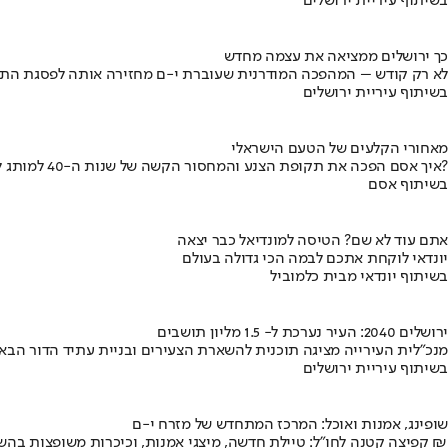
בשיתוף עיריית ירושלים
כך ירושלים ממציאה את עצמה מחדש
לא רק קודש – המהפכה המודרנית שעוברת י-ם מחזירה אותה לפסגת התי
בשיתוף עיריית ירושלים
מאחורי הקלעים של הטעם הישראלי
איך אסם הפכה את תקופת הצנע והמחסור הקשה של שנות ה-40 למותג לאומי?
בשיתוף אסם
אתם עוד לא שם? הטיסה למונדיאל כבר יצאה
יונדאי לוקחת אתכם לבמה הכי גדולה בעולם
בשיתוף יונדאי מבית כלמוביל
ירושלים 2040: העיר נערכת ל- 1.5 מליון תושבים
מנכ"לית העירייה מציגה תוכנית להשארת הצעירים ובניית עתיד הדור הבא
בשיתוף עיריית ירושלים
שופינג, אמנות ואוכל: המרכז המתחדש של מזרח י-ם
קפיצה קטנה לחו"ל: טיילת חדשה, מיצגי אמנות, וכיכרות משופצות בהשקעה של 100 מיליון ₪