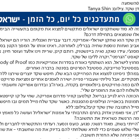
0
השמעה
דן שקד. צילום: Tanya Shin
זה לא סוד ששחקנים ישראלים מתקשים למצוא את מקומם בתעשייה הבינל
אלו שנמצאים בתחילת דרכם?
מסוצ’י, עידו טאקו, נאיה ביינשטוק, רותם קינן, שרית וינו אלעד ועופר חיון
קאסט "הגרמני".יקרה לליבו של שקד,
בפסטיבל טרייבקה, פסטיבל הסרטים בסנטה ברברה ואחרים.
במהלך ניסיונו למצוא את הפרוייקט הבא שלו, חיפש שקד יוצרים שירצו ללה
ולשלוח להם את החומרים שלי".
הכוונה היא לגייב גבריאל, קולנוען קוויר מדרום אפריקה, שחי על קו קיי
תמונות בכאפייה וצילומים מהפגנות. כאשר שקד שלח מייל תמים ובו חיפש ע
מייל התגובה שדן שקד קיבל,צילום: ללא
"דן, אני מאמין אדוק בחרם התרבותי על אמנות 'ישראלית' ועושה כל מאמץ 
מה הרגשת כשראית את התשובה?
"הייתי בשוק. מאוד רגשני, פגוע, כועס ונסער. רעדתי והתקשרתי לחברים ול
שלי שלוש פעמים כדי לוודא ששלחתי להם בדיוק את מה שחשבתי - את שואו
אני מניחה שלא החזרת תשובה.