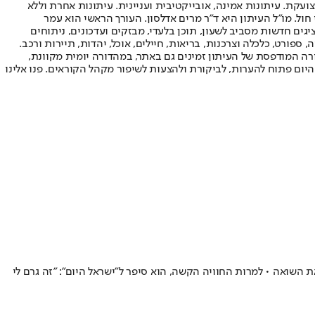
ועקת. עיתונות אמינה, אובייקטיבית ועניינית. עיתונות אחרת וללא
עור החשיפה הגבוה ביותר בימי חול. מו"ל העיתון היא ד"ר מרים אדלסון. העורך הראשי הוא עמר
 והעורך המייסד הוא עמוס רגב. אתרי האינטרנט של "ישראל היום" בעברית ובאנגלית, כמו כן היישומונים (אפליקציות) לאנדרואיד ול-iOS, מציגים חדשות מסביב לשעון, תוכן בלעדי, מבזקים ועדכונים, ניתוחים
, ספורט, כלכלה וצרכנות, בריאות, חיילים, אוכל, יהדות, תיירות ורכב.
דורה המודפסת של העיתון זמינים גם באתר, במהדורה יומית מקוונת,
היום פתוח להערות, לביקורת ולהצעות לשיפור מקהל הקוראים. פנו אלינו
 השואה • למרות החוויה הקשה, הוא סיפר ל"ישראל היום": "זה גרם לי