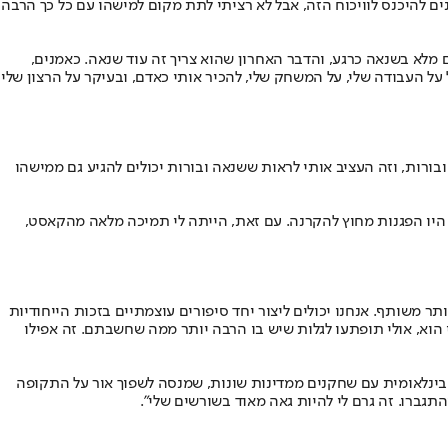
ם להיכנס לוויכוח הזה, אבל לא רציתי לתת מקום למישהו עם כל כך הרבה
לם מלא בשנאה כרגע, והדבר האחרון שהוא צריך זה עוד שנאה. כאמנים,
ל העבודה שלי, על המשחק שלי, להכיר אותי כאדם, ובעיקר על הרצון שלי
בורות, וזה העציב אותי לראות ששנאה ובורות יכולים להגיע גם ממישהו
ייל הזה היה הפעם הראשונה שבה הרגשתי שנאה אישית כלפי. כשנסענו לליל, צרפת, להקרנת הבכורה של 'הגרמני' בפסטיבל Series Mania 2025, היו הפגנות מחוץ להקרנה. עם זאת, הייתה לי תמיכה מלאה מהקאסט,
ר משותף. אנחנו יכולים ליצור יחד סיפורים עוצמתיים בזכות הייחודיות
 הוא, אולי תופתעו לגלות שיש בו הרבה יותר ממה שחשבתם. זה אפילו
ה בינלאומית עם שחקנים ממדינות שונות, שמנסה לשפוך אור על התקופה
גברו. זה גרם לי להיות גאה מאוד בשורשים שלי".