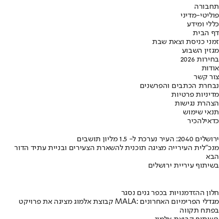
תחבורה
פוליטי-מדיני
כללי ומידע
דף הבית
זמני כניסת וצאת שבת
מגזין השבוע
בחירות 2026
אודות
צור קשר
נבחרת הכתבים והפרשנים
מדיניות פרטיות
הצהרת נגישות
תנאי שימוש
כדאי
להכיר
ירושלים 2040: העיר נערכת ל- 1.5 מליון תושבים
מנכ"לית העירייה מציגה תוכנית להשארת הצעירים ובניית עתיד הדור
הבא
בשיתוף עיריית ירושלים
חלון ההזדמנויות בכפר גנים נסגר
קבוצת אלמוג מציגה את פרויקט MALA: מגדלי הפרימיום האחרונים
בפתח תקווה