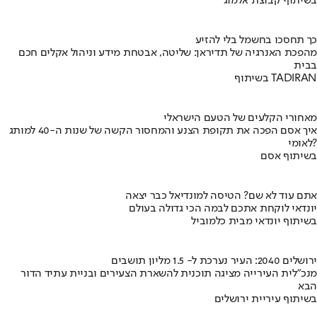
בשיתוף קבוצת אלמוג
כך תחסכו בחשמל בלי להזיע
מהפכת האנרגיה של תדיראן: שליטה, אבטחת מידע וניהול אקלים חכם
בבית
בשיתוף TADIRAN
מאחורי הקלעים של הטעם הישראלי
איך אסם הפכה את תקופת הצנע והמחסור הקשה של שנות ה-40 למותג
לאומי?
בשיתוף אסם
אתם עוד לא שם? הטיסה למונדיאל כבר יצאה
יונדאי לוקחת אתכם לבמה הכי גדולה בעולם
בשיתוף יונדאי מבית כלמוביל
ירושלים 2040: העיר נערכת ל- 1.5 מליון תושבים
מנכ"לית העירייה מציגה תוכנית להשארת הצעירים ובניית עתיד הדור
הבא
בשיתוף עיריית ירושלים