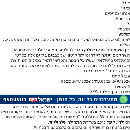
אוכל
מגזין
אנחנו מגייסים
English
X
תרבות
קולנוע
לאחר 40 שנה: הבמאי האגדי טים ברטון מקבל כוכב בשדרות התהילה של
הוליווד
בין השחקנים שבאו לחלוק כבוד לקולנוען המוערך ולדבר בשבחו היו
השחקנים וינונה ריידר ומייקל קיטון, שמכבבים בימים אלה בסרטו
"ביטלג'וס ביטלג'וס", שעלו על הבמה והפליאו לתאר במילים חמות את
כישרונו • "לתת לו כוכב, זה כמו להצמיד כוכב לאוורסט על היותו ההר
הגבוה ביותר", אמרה ריידר
ענבל חייט
5/9/2024, 06:22
,עודכן
5/9/2024, 06:22
0
השמעה
טים ברטון. צילום: EPA
טים ברטון
הונצח בהיסטוריה של הוליווד ביום שלישי אחר הצהריים.
הבמאי זוכה האמי וגלובוס הזהב, שיצר סרטים קלאסיים שוברי קופות מאז
שנות ה-80, כולל "ביטלג'וס", "המספריים של אדוארד" ו"הסיוט שלפני חג
המולד", קיבל כוכב בשדרת התהילה של
הוליווד
.
טים ברטון וצוות שחקני "ביטלג'וס ביטלגו'ס",צילום: AFP