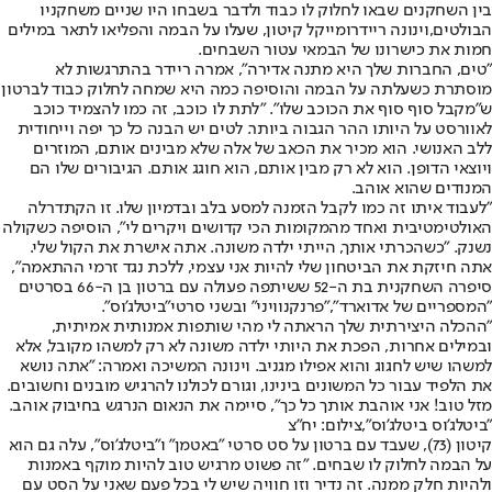
בין השחקנים שבאו לחלוק לו כבוד ולדבר בשבחו היו שניים משחקניו
הבולטים,
וינונה ריידר
ומייקל קיטון, שעלו על הבמה והפליאו לתאר במילים
חמות את כישרונו של הבמאי עטור השבחים.
"טים, החברות שלך היא מתנה אדירה", אמרה ריידר בהתרגשות לא
מוסתרת כשעלתה על הבמה והוסיפה כמה היא שמחה לחלוק כבוד לברטון
ש"מקבל סוף סוף את הכוכב שלו". "לתת לו כוכב, זה כמו להצמיד כוכב
לאוורסט על היותו ההר הגבוה ביותר. לטים יש הבנה כל כך יפה וייחודית
ללב האנושי. הוא מכיר את הכאב של אלה שלא מבינים אותם, המוזרים
ויוצאי הדופן. הוא לא רק מבין אותם, הוא חוגג אותם. הגיבורים שלו הם
המנודים שהוא אוהב.
"לעבוד איתו זה כמו לקבל הזמנה למסע בלב ובדמיון שלו. זו הקתדרלה
האולטימטיבית ואחד מהמקומות הכי קדושים ויקרים לי", הוסיפה כשקולה
נשנק. "כשהכרתי אותך, הייתי ילדה משונה. אתה אישרת את הקול שלי.
אתה חיזקת את הביטחון שלי להיות אני עצמי, ללכת נגד זרמי ההתאמה",
סיפרה השחקנית בת ה-52 ששיתפה פעולה עם ברטון בן ה-66 בסרטים
"המספריים של אדוארד","פרנקנוויני" ובשני סרטי
"ביטלג'וס"
.
"ההכלה היצירתית שלך הראתה לי מהי שותפות אמנותית אמיתית,
ובמילים אחרות, הפכת את היותי ילדה משונה לא רק למשהו מקובל, אלא
למשהו שיש לחגוג והוא אפילו מגניב. וינונה המשיכה ואמרה: "אתה נושא
את הלפיד עבור כל המשונים בינינו, וגורם לכולנו להרגיש מובנים וחשובים.
מזל טוב! אני אוהבת אותך כל כך", סיימה את הנאום הנרגש בחיבוק אוהב.
"ביטלג'וס ביטלג'וס",צילום: יח"צ
קיטון (73), שעבד עם ברטון על סט סרטי "באטמן" ו"ביטלג'וס", עלה גם הוא
על הבמה לחלוק לו שבחים. "זה פשוט מרגיש טוב להיות מוקף באמנות
ולהיות חלק ממנה. זה נדיר וזו חוויה שיש לי בכל פעם שאני על הסט עם