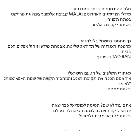
חלון ההזדמנויות בכפר גנים נסגר
קבוצת אלמוג מציגה את פרויקט MALA: מגדלי הפרימיום האחרונים
בפתח תקווה
בשיתוף קבוצת אלמוג
כך תחסכו בחשמל בלי להזיע
מהפכת האנרגיה של תדיראן: שליטה, אבטחת מידע וניהול אקלים חכם
בבית
בשיתוף TADIRAN
מאחורי הקלעים של הטעם הישראלי
איך אסם הפכה את תקופת הצנע והמחסור הקשה של שנות ה-40 למותג
לאומי?
בשיתוף אסם
אתם עוד לא שם? הטיסה למונדיאל כבר יצאה
יונדאי לוקחת אתכם לבמה הכי גדולה בעולם
בשיתוף יונדאי מבית כלמוביל