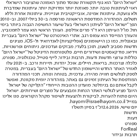
"ישראל היום" הוא גוף תקשורת שנוסד מתוך האמונה שהציבור הישראלי
ראוי לעיתונות טובה יותר, מאוזנת יותר ומדויקת יותר. עיתונות שמדברת
ולא צועקת. עיתונות אמינה, אובייקטיבית ועניינית. עיתונות אחרת וללא
תשלום. המהדורה המודפסת הראשונה פורסמה ב-30 ביולי 2007, וב-2010
הפך "ישראל היום" לעיתון הישראלי בעל שיעור החשיפה הגבוה ביותר בימי
חול. מו"ל העיתון היא ד"ר מרים אדלסון. העורך הראשי הוא עמר לחמנוביץ,
והעורך המייסד הוא עמוס רגב. אתרי האינטרנט של "ישראל היום" בעברית
ובאנגלית, כמו כן היישומונים (אפליקציות) לאנדרואיד ול-iOS, מציגים
חדשות מסביב לשעון, תוכן בלעדי, מבזקים ועדכונים, ניתוחים ופרשנויות,
וידיאו, פודקאסטים ושידורים חיים. פלטפורמות הדיגיטל של "ישראל היום"
כוללות ערוצי חדשות ודעות, תרבות ובידור, לייף סטייל, טכנולוגיה, ספורט,
כלכלה וצרכנות, בריאות, חיילים, אוכל, יהדות, תיירות ורכב. ב-2021 עלו
לאוויר האתר החדש והיישומון החדש של "ישראל היום" בעברית, במטרה
לספק לגולשים חוויה מהירה, עדכנית, בטוחה ונוחה. תכני המהדורה
המודפסת של העיתון זמינים גם באתר, במהדורה יומית מקוונת, ואפשר
לקבל אותם גם בניוזלטר. מועדון ההטבות הייחודי "הקליקה של ישראל
היום" מציע לגולשי האתר הנחות ומבצעים על מוצרים ושירותים. ישראל
היום פתוח להערות, לביקורת ולהצעות לשיפור מקהל הקוראים. פנו אלינו
במייל hayom@israelhayom.co.il.
יום שישי, 12.6.2026
כ"ז בסיון תשפ"ו
חדשות
דעות
ספורט
ForReal
תרבות ובידור