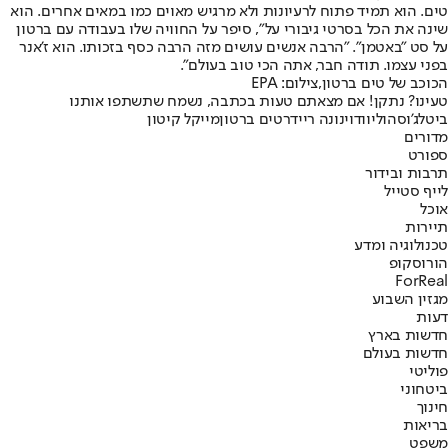
טים. הוא תמיד פתוח לרעיונות ולא מרגיש מאוים כמו במאים אחרים. הוא
שינה את הכל בסרטי גיבורי על", סיפר על החוויה שלו בעבודה עם ברטון
על סט "באטמן". "הרבה אנשים עושים מזה הרבה כסף בזכותו. הוא ז'אנר
בפני עצמו. תודה חבר, אתה הכי טוב בעולם".
הכוכב של טים ברטון,צילום: EPA
טעינו? נתקן! אם מצאתם טעות בכתבה, נשמח שתשתפו אותנו
ביטלג'וס
הוליווד
וינונה ריידר
טים ברטון
מייקל קיטון
מדורים
ספורט
תרבות ובידור
לייף סטייל
אוכל
תיירות
טכנולוגיה ומדע
הורוסקופ
ForReal
מגזין השבוע
דעות
חדשות בארץ
חדשות בעולם
פוליטי
ביטחוני
חינוך
בריאות
משפט