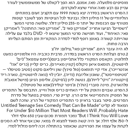
מוסיפים מלמעלה. מאז, אמנם, הוא הפך ל
קאלט של ממש
וממשיך לעורר
עניין גם רבע מאה אחרי שיצא לאקרנים.
1.
הסרט הראשון בסדרה יצא בשנת 1999 עם תקציב זעום במונחים
הוליוודיים של 11 מיליון דולר, ובניגוד לכל הציפיות הפך לשובר קופות
מטורף עם הכנסות של יותר מ-235 מיליון דולר. שלושה סרטי המשך
"רשמיים" הגיעו אחריו: "אמריקן פאי 2", "אמריקן פאי: החתונה" ו"אמריקן
פאי: האיחוד", ועוד חמישה סרטי המשך שיצאו ל- DVD בלבד עם עלילה
שהייתה קשורה באופן רופף למדי לסדרה המקורית ומן הסתם הצליחו
הרבה פחות.
לא היה עובר היום. "אמריקן פאי",צילום: יח"צ
2.
טרם הצלחת הסרט הראשון בסדרה, מרבית כוכביה היו אלמוניים כמעט
לחלוטין. הקאסט המקורי כלל את
ג'ייסון ביגס
(ג'יימס עמנואל "ג'ים"
לוינשטין), תומאס איאן ניקולס (קווין מאיירס), כריס קליין (כריס "אוז"
אוזטרייכר), אדי קיי תומאס (פול פינץ') שון ויליאם סקוט (סטיב סטיפלר –
"סטיפמייסטר"), שאנון אליזבת (נדיה), יוג'ין לוי (נואה לוינשטיין), טארה ריד
(ויקטוריה "ויקי" ליית'ם), נטשה ליון (ג'סיקה), אליסון הניגן (מישל אנאב'ת
פלהארטי), מינה סוברי (הת'ר) ו
ג'ניפר קולידג'
(אמא של סטיפלר).
3.
הסרט, שבוים והופק על ידי האחים כריס ופול ווייץ, התבסס על התסריט
של המפיק והתסריטאי אדם הרץ. קרייג פרי, המפיק בפועל של סדרת
הסרטים, סיפר בעבר בראיון כי התסריט המקורי של הרץ, שזכה לשם
המאוד לא קליט "Untitled Teenage Sex Comedy That Can Be Made
For Under $10 Million That Most Readers Will ,Probably Hate
But I Think You Will Love" נמכר תמורת סכום שבין 650 אלף דולר
ל-750 אלף דולר, אך היה קשה מאוד למצוא לו במאי, שכן אף אחד לא הסכים
לקחת על עצמו את הפרויקט, שכאמור בהתחלה זכה ליחס מזלזל למדי.