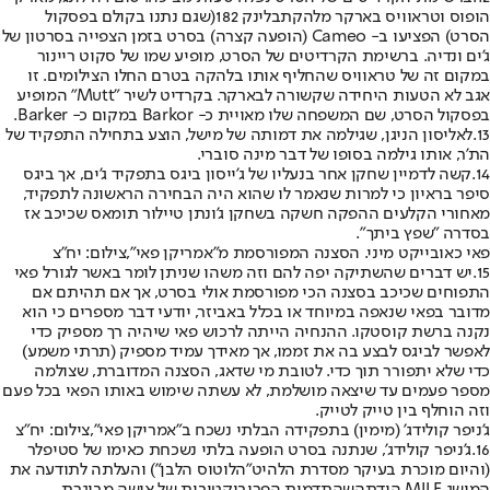
הופוס וטראוויס בארקר מלהקת
בלינק 182
(שגם נתנו בקולם בפסקול
הסרט) הפציעו ב- Cameo (הופעה קצרה) בסרט בזמן הצפייה בסרטון של
ג'ים ונדיה. ברשימת הקרדיטים של הסרט, מופיע שמו של סקוט ריינור
במקום זה של טראוויס שהחליף אותו בלהקה בטרם החלו הצילומים. זו
אגב לא הטעות היחידה שקשורה לבארקר. בקרדיט לשיר "Mutt" המופיע
בפסקול הסרט, שם המשפחה שלו מאויית כ- Barkor במקום כ- Barker.
13.
לאליסון הניגן, שגילמה את דמותה של מישל, הוצע בתחילה התפקיד של
הת'ר, אותו גילמה בסופו של דבר מינה סוברי.
14.
קשה לדמיין שחקן אחר בנעליו של ג'ייסון ביגס בתפקיד ג'ים, אך ביגס
סיפר בראיון כי למרות שנאמר לו שהוא היה הבחירה הראשונה לתפקיד,
מאחורי הקלעים ההפקה חשקה בשחקן ג'ונתן טיילור תומאס שכיכב אז
בסדרה "שפץ ביתך".
פאי כאובייקט מיני. הסצנה המפורסמת מ"אמריקן פאי",צילום: יח"צ
15.
יש דברים שהשתיקה יפה להם וזה משהו שניתן לומר באשר לגורל פאי
התפוחים שכיכב בסצנה הכי מפורסמת אולי בסרט, אך אם תהיתם אם
מדובר בפאי שנאפה במיוחד או בכלל באביזר, יודעי דבר מספרים כי הוא
נקנה ברשת קוסטקו. ההנחיה הייתה לרכוש פאי שיהיה רך מספיק כדי
לאפשר לביגס לבצע בה את זממו, אך מאידך עמיד מספיק (תרתי משמע)
כדי שלא יתפורר תוך כדי. לטובת מי שדאג, הסצנה המדוברת, שצולמה
מספר פעמים עד שיצאה מושלמת, לא עשתה שימוש באותו הפאי בכל פעם
וזה הוחלף בין טייק לטייק.
ג'ניפר קולידג' (מימין) בתפקידה הבלתי נשכח ב"אמריקן פאי",צילום: יח"צ
16.
ג'ניפר קולידג', שנתנה בסרט הופעה בלתי נשכחת כאימו של סטיפלר
(והיום מוכרת בעיקר מסדרת הלהיט
"הלוטוס הלבן"
) והעלתה לתודעה את
המושג MILF,
הודתה
שהתדמית הפרובוקטיבית של אישה מבוגרת