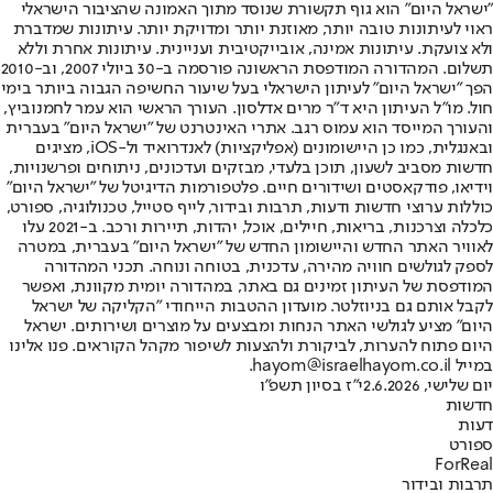
"ישראל היום" הוא גוף תקשורת שנוסד מתוך האמונה שהציבור הישראלי
ראוי לעיתונות טובה יותר, מאוזנת יותר ומדויקת יותר. עיתונות שמדברת
ולא צועקת. עיתונות אמינה, אובייקטיבית ועניינית. עיתונות אחרת וללא
תשלום. המהדורה המודפסת הראשונה פורסמה ב-30 ביולי 2007, וב-2010
הפך "ישראל היום" לעיתון הישראלי בעל שיעור החשיפה הגבוה ביותר בימי
חול. מו"ל העיתון היא ד"ר מרים אדלסון. העורך הראשי הוא עמר לחמנוביץ,
והעורך המייסד הוא עמוס רגב. אתרי האינטרנט של "ישראל היום" בעברית
ובאנגלית, כמו כן היישומונים (אפליקציות) לאנדרואיד ול-iOS, מציגים
חדשות מסביב לשעון, תוכן בלעדי, מבזקים ועדכונים, ניתוחים ופרשנויות,
וידיאו, פודקאסטים ושידורים חיים. פלטפורמות הדיגיטל של "ישראל היום"
כוללות ערוצי חדשות ודעות, תרבות ובידור, לייף סטייל, טכנולוגיה, ספורט,
כלכלה וצרכנות, בריאות, חיילים, אוכל, יהדות, תיירות ורכב. ב-2021 עלו
לאוויר האתר החדש והיישומון החדש של "ישראל היום" בעברית, במטרה
לספק לגולשים חוויה מהירה, עדכנית, בטוחה ונוחה. תכני המהדורה
המודפסת של העיתון זמינים גם באתר, במהדורה יומית מקוונת, ואפשר
לקבל אותם גם בניוזלטר. מועדון ההטבות הייחודי "הקליקה של ישראל
היום" מציע לגולשי האתר הנחות ומבצעים על מוצרים ושירותים. ישראל
היום פתוח להערות, לביקורת ולהצעות לשיפור מקהל הקוראים. פנו אלינו
במייל hayom@israelhayom.co.il.
יום שלישי, 2.6.2026
י"ז בסיון תשפ"ו
חדשות
דעות
ספורט
ForReal
תרבות ובידור