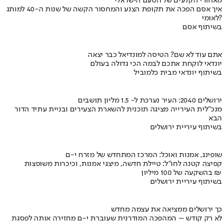
מאחורי הקלעים של הטעם הישראלי
איך אסם הפכה את תקופת הצנע והמחסור הקשה של שנות ה-40 למותג
לאומי?
בשיתוף אסם
אתם עוד לא שם? הטיסה למונדיאל כבר יצאה
יונדאי לוקחת אתכם לבמה הכי גדולה בעולם
בשיתוף יונדאי מבית כלמוביל
ירושלים 2040: העיר נערכת ל- 1.5 מליון תושבים
מנכ"לית העירייה מציגה תוכנית להשארת הצעירים ובניית עתיד הדור
הבא
בשיתוף עיריית ירושלים
שופינג, אמנות ואוכל: המרכז המתחדש של מזרח י-ם
קפיצה קטנה לחו"ל: טיילת חדשה, מיצגי אמנות, וכיכרות משופצות
בהשקעה של 100 מיליון ₪
בשיתוף עיריית ירושלים
כך ירושלים ממציאה את עצמה מחדש
לא רק קודש – המהפכה המודרנית שעוברת י-ם מחזירה אותה לפסגת