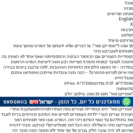
אוכל
מגזין
אנחנו מגייסים
English
X
תרבות
קולנוע
פרויקט מיוחד
25 שנה ל"אמריקן פאי": 16 דברים שלא ידעתם על הסרט שהפך עוגת
תפוחים לאוביקט מיני
קומדיית הנעורים עם ההומור הבוטה והסקסיסטי שאף אחד לא האמין בה
והפכה לשובר קופות מטורף מציינת רבע מאה ליציאת הסרט הראשון
בסדרה • מי כמעט גילם את הדמויות האהובות, למה ערבבו ביצים בבירה
ומי איים לפרוש מהסרט? • הנה כמה עובדות שייתכן שיפתיעו אתכם
ענבל חייט
8/7/2024, 11:57
,עודכן
9/7/2024, 09:46
0
השמעה
"אמריקן פאי" חוגג 25 שנה. צילום: יח"צ
"אמריקן פאי" היא קומדיית נעורים גסה ועתירת
מיניות
שעוקבת אחרי
חבורת נערים חברי ילדות העומדים לסיים את התיכון וכורתים ברית לאבד
את בתוליהם עד נשף הסיום ויהי מה. הסרט, שבו פאי תפוחים הפך
לאובייקט מיני והעלילה היא הכל חוץ מפוליטיקלי קורקט, סביר להניח
שהיום לא היה עובר חלק בגרון של אף אחד ולא משנה כמה סוכר היו