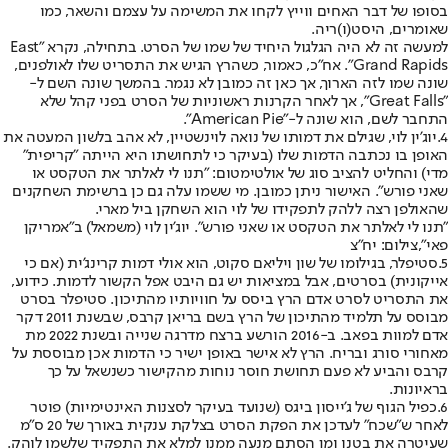
בסופו של דבר האחים ווייץ לקחו את המשימה על עצמם והשאר, כמו
שאומרים, היסט(ו)ריה.
למעשה זה לא היה הגלגול היחיד של שמו של הסרט. בתחילה, נקרא "East
Grand Rapids". אח"כ, כאמור, כשהרץ הגיש את התסריט שלו לאולפנים,
שונה שמו לזה הארוך, אך כאן זה כמובן לא נגמר. בהמשך שונה השם ל-
"Great Falls", אך לאחר הקרנות ראשוניות של הסרט בפני קהל שלא
התחבר לשם, הוא שונה ל-"American Pie".
4.
יוג'ין לוי, שגילם את דמותו של נואה לוינשטיין, לא אהב בלשון המעטה את
האופן בו נכתבה הדמות שלו (בעיקר כי לתחושתו היא הייתה "קריפית"
מדי) והחליט להציב סוג של אולטימטום: "תנו לי לאלתר את הטקסט או
שאני פורש". האישור ניתן כמובן. מי ששמו עלה גם כן ברשימת השחקנים
שהאולפן רצה ללהק לתפקידו של לוי הוא השחקן ביל מארי.
"תנו לי לאלתר את הטקסט או שאני פורש". יוג'ין לוי (משמאל) ב"אמריקן
פאי",צילום: יח"צ
5.
סטיפלר, בגילומו של שון ויליאם סקוט, הוא אולי דמות קרינג'ית (אם כי
אייקונית) בסרטים, אבל במציאות יש גם היבט אפל הקשור לדמות. כידוע,
את התסריט לסרט אדם הרץ ביסס על חוויותיו מהתיכון. סטיפלר בסרט
מבוסס על תלמיד מהתיכון של הרץ בשם בריאן קרבס, שבשנת 2011 דקר
אדם למוות בפאב. ב-2016 הורשע ברצח מדרגה שנייה ובשנת 2022 מת
מאחורי סורג ובריח. הרץ לא אישר באופן ישיר כי הדמות אכן מבוססת על
קרבס והביע לא פעם תחושת חוסר נוחות מהקישור כשנשאל על כך
בראיונות.
6.
כפיל הגוף של ג'ייסון ביגס (שנועד בעיקר לסצנות האינטימיות) פוטר
לאחר ש"שכח" לעדכן את הפקת הסרט בצלקת ענקית באורך של 20 ס"מ
שעיטרה את בטנו ומן הסתם מנעה ממנו למלא את התפקיד שלשמו לוהק.