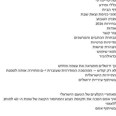
פוליטי-מדיני
כללי ומידע
דף הבית
זמני כניסת וצאת שבת
מגזין השבוע
בחירות 2026
אודות
צור קשר
נבחרת הכתבים והפרשנים
מדיניות פרטיות
הצהרת נגישות
תנאי שימוש
כדאי
להכיר
כך ירושלים ממציאה את עצמה מחדש
לא רק קודש – המהפכה המודרנית שעוברת י-ם מחזירה אותה לפסגת
התיירות הישראלית
בשיתוף עיריית ירושלים
מאחורי הקלעים של הטעם הישראלי
איך אסם הפכה את תקופת הצנע והמחסור הקשה של שנות ה-40 למותג
לאומי?
בשיתוף אסם