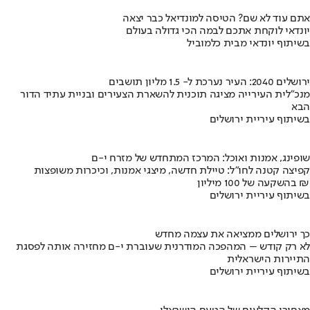
אתם עוד לא שם? הטיסה למונדיאל כבר יצאה
יונדאי לוקחת אתכם לבמה הכי גדולה בעולם
בשיתוף יונדאי מבית כלמוביל
ירושלים 2040: העיר נערכת ל- 1.5 מליון תושבים
מנכ"לית העירייה מציגה תוכנית להשארת הצעירים ובניית עתיד הדור
הבא
בשיתוף עיריית ירושלים
שופינג, אמנות ואוכל: המרכז המתחדש של מזרח י-ם
קפיצה קטנה לחו"ל: טיילת חדשה, מיצגי אמנות, וכיכרות משופצות
בהשקעה של 100 מיליון ₪
בשיתוף עיריית ירושלים
כך ירושלים ממציאה את עצמה מחדש
לא רק קודש – המהפכה המודרנית שעוברת י-ם מחזירה אותה לפסגת
התיירות הישראלית
בשיתוף עיריית ירושלים