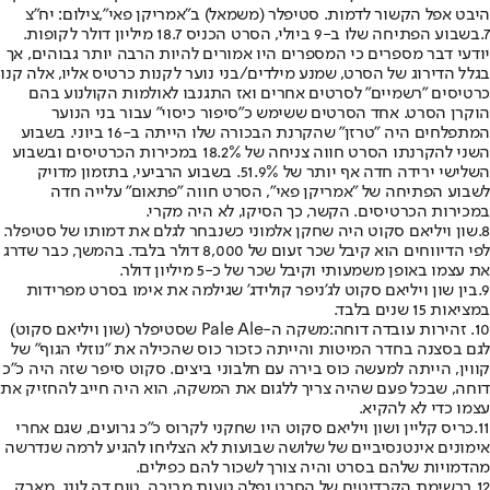
היבט אפל הקשור לדמות. סטיפלר (משמאל) ב"אמריקן פאי",צילום: יח"צ
7.
בשבוע הפתיחה שלו ב-9 ביולי, הסרט הכניס 18.7 מיליון דולר לקופות.
יודעי דבר מספרים כי המספרים היו אמורים להיות הרבה יותר גבוהים, אך
בגלל הדירוג של הסרט, שמנע מילדים/בני נוער לקנות כרטיס אליו, אלה קנו
כרטיסים "רשמיים" לסרטים אחרים ואז התגנבו לאולמות הקולנוע בהם
הוקרן הסרט. אחד הסרטים ששימש כ"סיפור כיסוי" עבור בני הנוער
המתפלחים היה "טרזן" שהקרנת הבכורה שלו הייתה ב-16 ביוני. בשבוע
השני להקרנתו הסרט חווה צניחה של 18.2% במכירות הכרטיסים ובשבוע
השלישי ירידה חדה אף יותר של 51.9%. בשבוע הרביעי, בתזמון מדויק
לשבוע הפתיחה של "אמריקן פאי", הסרט חווה "פתאום" עלייה חדה
במכירות הכרטיסים. הקשר, כך הסיקו, לא היה מקרי.
8.
שון ויליאם סקוט היה שחקן אלמוני כשנבחר לגלם את דמותו של סטיפלר.
לפי הדיווחים הוא קיבל שכר זעום של 8,000 דולר בלבד. בהמשך, כבר שדרג
את עצמו באופן משמעותי וקיבל שכר של כ-5 מיליון דולר.
9.
בין שון ויליאם סקוט לג'ניפר קולידג' שגילמה את אימו בסרט מפרידות
במציאות 15 שנים בלבד.
10. זהירות עובדה דוחה:
משקה ה-Pale Ale שסטיפלר (שון ויליאם סקוט)
לגם בסצנה בחדר המיטות והייתה כזכור כוס שהכילה את "נוזלי הגוף" של
קווין, הייתה למעשה כוס בירה עם חלבוני ביצים. סקוט סיפר שזה היה כ"כ
דוחה, שבכל פעם שהיה צריך ללגום את המשקה, הוא היה חייב להחזיק את
עצמו כדי לא להקיא.
11.
כריס קליין ושון ויליאם סקוט היו שחקני לקרוס כ"כ גרועים, שגם אחרי
אימונים אינטנסיביים של שלושה שבועות לא הצליחו להגיע לרמה שנדרשה
מהדמויות שלהם בסרט והיה צורך לשכור להם כפילים.
12.
ברשימת הקרדיטים של הסרט נפלה טעות מביכה. טום דה לונג, מארק