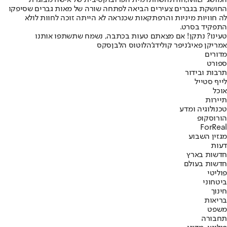
החושקת בגברים צעירים הביאה לפתחה שורה של מאות גברים שסיפקו
לה חוויות מיניות והרפתקאות שכנראה לא הייתה זוכה לחוות לולא
התפקיד בסרט.
טעינו? נתקן! אם מצאתם טעות בכתבה, נשמח שתשתפו אותנו
אמריקן פאי
ג'ניפר קולידג'
הלוטוס הלבן
סקס
מדורים
ספורט
תרבות ובידור
לייף סטייל
אוכל
תיירות
טכנולוגיה ומדע
הורוסקופ
ForReal
מגזין השבוע
דעות
חדשות בארץ
חדשות בעולם
פוליטי
ביטחוני
חינוך
בריאות
משפט
תחבורה