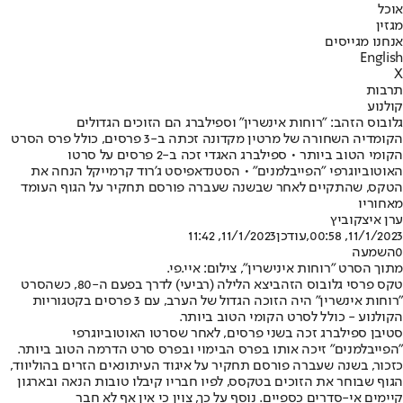
אוכל
מגזין
אנחנו מגייסים
English
X
תרבות
קולנוע
גלובוס הזהב: "רוחות אינשרין" וספילברג הם הזוכים הגדולים
הקומדיה השחורה של מרטין מקדונה זכתה ב-3 פרסים, כולל פרס הסרט
הקומי הטוב ביותר • ספילברג האגדי זכה ב-2 פרסים על סרטו
האוטוביוגרפי "הפייבלמנים" • הסטנדאפיסט ג'רוד קרמייקל הנחה את
הטקס, שהתקיים לאחר שבשנה שעברה פורסם תחקיר על הגוף העומד
מאחוריו
ערן איצקוביץ
11/1/2023, 00:58
,עודכן
11/1/2023, 11:42
0
השמעה
מתוך הסרט "רוחות אינישרין", צילום: איי.פי.
טקס פרסי גלובוס הזהב
יצא הלילה (רביעי) לדרך בפעם ה-80, כשהסרט
"רוחות אינשרין" היה הזוכה הגדול של הערב, עם 3 פרסים בקטגוריות
הקולנוע - כולל לסרט הקומי הטוב ביותר.
סטיבן ספילברג זכה בשני פרסים, לאחר שסרטו האוטוביוגרפי
"הפייבלמנים" זיכה אותו בפרס הבימוי ובפרס סרט הדרמה הטוב ביותר.
כזכור, בשנה שעברה פורסם תחקיר על איגוד העיתונאים הזרים בהוליווד,
הגוף שבוחר את הזוכים בטקסס, לפיו חבריו קיבלו טובות הנאה ובארגון
קיימים אי-סדרים כספיים. נוסף על כך, צוין כי אין אף לא חבר