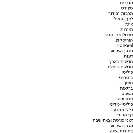
מדורים
ספורט
תרבות ובידור
לייף סטייל
אוכל
תיירות
טכנולוגיה ומדע
הורוסקופ
ForReal
מגזין השבוע
דעות
חדשות בארץ
חדשות בעולם
פוליטי
ביטחוני
חינוך
בריאות
משפט
תחבורה
פוליטי-מדיני
כללי ומידע
דף הבית
זמני כניסת וצאת שבת
מגזין השבוע
בחירות 2026