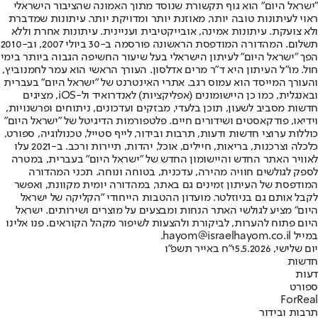
"ישראל היום" הוא גוף תקשורת שנוסד מתוך האמונה שהציבור הישראלי
ראוי לעיתונות טובה יותר, מאוזנת יותר ומדויקת יותר. עיתונות שמדברת
ולא צועקת. עיתונות אמינה, אובייקטיבית ועניינית. עיתונות אחרת וללא
תשלום. המהדורה המודפסת הראשונה פורסמה ב-30 ביולי 2007, וב-2010
הפך "ישראל היום" לעיתון הישראלי בעל שיעור החשיפה הגבוה ביותר בימי
חול. מו"ל העיתון היא ד"ר מרים אדלסון. העורך הראשי הוא עמר לחמנוביץ,
והעורך המייסד הוא עמוס רגב. אתרי האינטרנט של "ישראל היום" בעברית
ובאנגלית, כמו כן היישומונים (אפליקציות) לאנדרואיד ול-iOS, מציגים
חדשות מסביב לשעון, תוכן בלעדי, מבזקים ועדכונים, ניתוחים ופרשנויות,
וידיאו, פודקאסטים ושידורים חיים. פלטפורמות הדיגיטל של "ישראל היום"
כוללות ערוצי חדשות ודעות, תרבות ובידור, לייף סטייל, טכנולוגיה, ספורט,
כלכלה וצרכנות, בריאות, חיילים, אוכל, יהדות, תיירות ורכב. ב-2021 עלו
לאוויר האתר החדש והיישומון החדש של "ישראל היום" בעברית, במטרה
לספק לגולשים חוויה מהירה, עדכנית, בטוחה ונוחה. תכני המהדורה
המודפסת של העיתון זמינים גם באתר, במהדורה יומית מקוונת, ואפשר
לקבל אותם גם בניוזלטר. מועדון ההטבות הייחודי "הקליקה של ישראל
היום" מציע לגולשי האתר הנחות ומבצעים על מוצרים ושירותים. ישראל
היום פתוח להערות, לביקורת ולהצעות לשיפור מקהל הקוראים. פנו אלינו
במייל hayom@israelhayom.co.il.
יום שלישי, 5.5.2026
י"ח באייר תשפ"ו
חדשות
דעות
ספורט
ForReal
תרבות ובידור