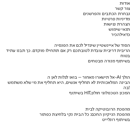
אודות
צור קשר
נבחרת הכתבים והפרשנים
מדיניות פרטיות
הצהרת נגישות
תנאי שימוש
כדאי
להכיר
הסוד של איינשטיין שיגדיל לכם את הפנסיה
הריבית דריבית עובדת לטובתכם רק אם תתחילו מוקדם. כך תבנו עתיד
בטוח
בשיתוף מנורה מבטחים
אל תישארו מאחור – בואו לגלות לאן ה-AI הולך
הבינה המלאכותית לא תחליף אנשים, היא תחליף את מי שלא משתמש
בה!
בשיתוף HIT,המכון הטכנולוגי חולון
מהפכת הרובוטיקה לבית
מהפכת הניקיון החכם: כל הבית נקי בלחיצת כפתור
בשיתוף רונלייט