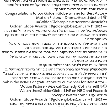
04:17:
אוסטין באטלר פרץ השנה בענק עם תפקידו ב"אלביס", ועכשיו הוא
קוטף את הפרס על שחקן ראשי בקומדיה/מיוזיקל. יש סיכוי גדול מאוד
שנראה אותו עולה גם לבמת האוסקר.
Congratulations to our Golden Globe winner for Best Actor -
Motion Picture - Drama,
@austinbutler
! 🏆
#GoldenGlobes
pic.twitter.com/3J0s10IeXs
January 11, 2023
— Golden Globe Awards (@goldenglobes)
04:14:
"פינוקיו" עטור השבחים של הבמאי המקסיקני גיירמו דל טורו זכה
בפרס סרט האנימציה הטוב ביותר. צפו לראות את הזכייה הזו גם בטקס
האוסקר הקרוב.
אגב, הזכייה של הסרט בקטגוריה היא הפעם הראשונה שבה סרט של
שירות סטרימינג, במקרה הזה נטפליקס, זוכה בפרס הזה.
04:03:
הזכייה של "הכל בכל מקום בבת אחת" נמשכת עם זכייתה של מישל
יאו המצוינת בקטגוריית השחקנית המצטיינת בקומדיה/מיוזיקל על
תפקידה בסרט. מגיע לה.
מישל יאו עם פרס גלובוס הזהב,צילום: איי.אף.פי.
04:00:
קולין פארל זכה בפרס השחקן הטוב ביותר בקומדיה/מיוזיקל על
"רוחות אינשרין", לאחר שזכה ב-2009 באותה קטגוריה בדיוק על "בברוז'"
של מרטין מקדונה, במאי הסרט הנוכחי שבו הוא מככב. צמד מוצלח.
Soak in the WIN! Congratulations to our winner for Best Actor -
Motion Picture - Musical/Comedy, Colin Farrell! ✨😌
Watch the
#GoldenGlobes
LIVE on NBC and Peacock
now!
pic.twitter.com/TDgxB9rPZy
January 11, 2023
— Golden Globe Awards (@goldenglobes)
03:51:
הפתעה גדולה: קווינטה ברונסון זכתה בפרס השחקנית הטובה