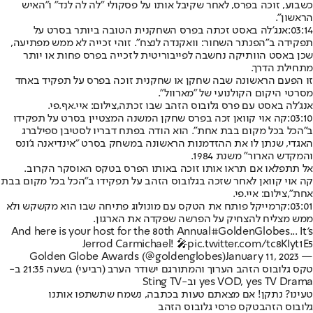
כשבוע, זוכה בפרס, לאחר שקיבל אותו על פסקולי "לה לה לנד" ו"האיש
הראשון".
03:14:
אנג'לה באסט זכתה בפרס השחקנית הטובה ביותר בסרט על
תפקידה ב"הפנתר השחור: וואקנדה לנצח". זוהי זכייה לא ממש מפתיעה,
שכן באסט הוותיקה נחשבה לפייבוריטית לזכייה בפרס פחות או יותר
מתחילת הדרך.
זו הפעם הראשונה שבה שחקן או שחקנית זוכה בפרס על תפקיד באחד
מסרטי היקום הקולנועי של "מארוול".
אנג'לה באסט עם פרס גלובוס הזהב שבו זכתה,צילום: איי.אף.פי.
03:10:
קה אוי קוואן זכה בפרס שחקן המשנה המצטיין בסרט על תפקידו
ב"הכל בכל מקום בבת אחת". הוא הודה בפתח דבריו לסטיבן ספילברג
האגדי, שנתן לו את ההזדמנות הראשונה במשחק בסרט "אינדיאנה ג'ונס
והמקדש הארור" משנת 1984.
אל תתפלאו אם תראו אותו זוכה באותו הפרס בטקס האוסקר הקרוב.
קה אוי קוואן לאחר שזכה בגלובוס הזהב על תפקידו ב"הכל בכל מקום בבת
אחת",צילום: איי.פי.
03:01:
קרמייקל פותח את הטקס עם מונולוג פתיחה שבו הוא מקשקש ולא
ממש מצליח להצחיק על הפרשה שפקדה את הארגון.
And here is your host for the 80th Annual
#GoldenGlobes
... It’s
Jerrod Carmichael! 🎤
pic.twitter.com/tc8KIyt1E5
January 11, 2023
— Golden Globe Awards (@goldenglobes)
טקס גלובוס הזהב הערוך והמתורגם ישודר הערב (רביעי) בשעה 21:35 ב-
yes VOD, yes TV Drama וב-Sting TV
טעינו? נתקן! אם מצאתם טעות בכתבה, נשמח שתשתפו אותנו
גלובוס הזהב
טקס פרסי גלובוס הזהב