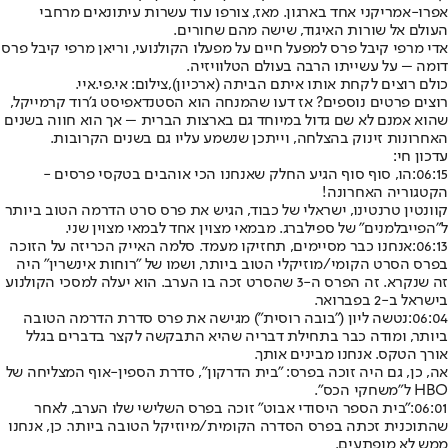
אפרו-אמריקני אחד בארגון. מאז, צורפו עוד עשרות עיתונאים מרחבי
העולם אל שורות האיגוד, שישה מהם שחורים.
אדי מרפי קיבל פרס למפעל חיים על מפעלו הקולנועי, וריאן מרפי קיבל פרס
דומה – על עשייתו הרבה בעולם הטלוויזיה.
כולם רוצים לקחת אותו איתם הביתה (ארכיון),צילום: אי.פי.איי.
רוצים פרטים נוספים? אז דעו שהמנחה הוא הסטנדאפיסט ג'רוד קרמייקל,
שהוא אמנם לא שם גדול במיוחד גם בארצות הברית – אך הוא חווה בשנים
האחרונות זינוק בהצלחה, וייתכן שנשמע עליו גם בשנים הקרובות.
עדכון חי:
06:15:
הו, סוף סוף הגיע החלק שאנחנו הכי אוהבים בטקסי פרסים -
הקטגוריה האחרונה!
קוונטין טרנטינו, ישראלי של כבוד, הגיש את פרס סרט הדרמה הטוב ביותר
ל"הפייבלמנים" של ספילברג. מבמאי מצוין אחד לבמאי מצוין שני.
06:13:
אנחנו כבר מסיימים, תחזיקו מעמד. סלמה האייק הכריזה על הזוכה
בפרס הסרט הקומי/מוזיקלי הטוב ביותר, ושמו של "רוחות אינשרין" היה
זה שנקרא. זה הפרס ה-3 שהסרט זכה בו הערב. הוא יעלה למסכי הקולנוע
בישראל ב-2 בפברואר.
06:04:
נטשה ליון ("בובה רוסית") מגישה את פרס סדרת הדרמה הטובה
ביותר, ומודה כבר בתחילת דבריה שהיא התבקשה לקצר בדברים בגלל
אורך הטקס. אנחנו מבינים אותך.
אה, כן, גם היה זוכה בפרס: "בית הדרקון", סדרת הספין-אוף המצליחה של
HBO ל"משחקי הכס".
06:01:
"בית הספר היסודי אבוט" זוכה בפרס השלישי שלו הערב, לאחר
שהתוכנית זכתה בפרס הסדרה הקומית/מיוזיקל הטובה ביותר. כן, אנחנו
ממש לא מופתעים.