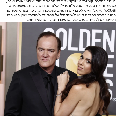
ביותר בסדרה קומית/מיוזיקל על "בית הספר היסודי אבוט" אותו יצרה,
כשניצחה את ג'נה אורטגה מ"ונסדיי". שלא תגידו שהזכיות משעממות.
03:48:
ג'רמי אלן ווייט לא בדיוק הופתע כששמו הוכרז כזו בפרס השחקן
הטוב ביותר בסדרה קומית/מיוזיקל על תפקידו ב"הדוב", שכן הוא היה
הפייבוריט לזכייה בפרס מהרגע שבו הוכרזו המועמדויות.