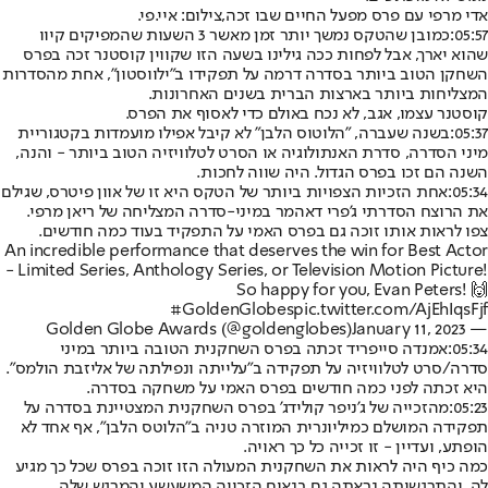
אדי מרפי עם פרס מפעל החיים שבו זכה,צילום: איי.פי.
05:57:
כמובן שהטקס נמשך יותר זמן מאשר 3 השעות שהמפיקים קיוו
שהוא יארך, אבל לפחות ככה גילינו בשעה הזו שקווין קוסטנר זכה בפרס
השחקן הטוב ביותר בסדרה דרמה על תפקידו ב"ילווסטון", אחת מהסדרות
המצליחות ביותר בארצות הברית בשנים האחרונות.
קוסטנר עצמו, אגב, לא נכח באולם כדי לאסוף את הפרס.
05:37:
בשנה שעברה, "הלוטוס הלבן" לא קיבל אפילו מועמדות בקטגוריית
מיני הסדרה, סדרת האנתולוגיה או הסרט לטלוויזיה הטוב ביותר - והנה,
השנה הם זכו בפרס הגדול. היה שווה לחכות.
05:34:
אחת הזכיות הצפויות ביותר של הטקס היא זו של אוון פיטרס, שגילם
את הרוצח הסדרתי ג'פרי דאהמר במיני-סדרה המצליחה של ריאן מרפי.
צפו לראות אותו זוכה גם בפרס האמי על התפקיד בעוד כמה חודשים.
An incredible performance that deserves the win for Best Actor
- Limited Series, Anthology Series, or Television Motion Picture!
So happy for you, Evan Peters! 🙌
#GoldenGlobes
pic.twitter.com/AjEhIqsFjf
January 11, 2023
— Golden Globe Awards (@goldenglobes)
05:34:
אמנדה סייפריד זכתה בפרס השחקנית הטובה ביותר במיני
סדרה/סרט לטלוויזיה על תפקידה ב"עלייתה ונפילתה של אליזבת הולמס".
היא זכתה לפני כמה חודשים בפרס האמי על משחקה בסדרה.
05:23:
מהזכייה של ג'ניפר קולידג' בפרס השחקנית המצטיינת בסדרה על
תפקידה המושלם כמיליונרית המוזרה טניה ב"הלוטס הלבן", אף אחד לא
הופתע, ועדיין - זו זכייה כל כך ראויה.
כמה כיף היה לראות את השחקנית המעולה הזו זוכה בפרס שכל כך מגיע
לה, והתרגשותה נראתה גם בנאום הזכייה המשעשע והמרגש שלה,