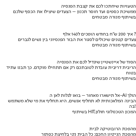
הטעויות שיחתכו לכם את קצבת הפנסיה
ממשיכת כספים ועד חוסר תכנון – הצעדים שיצילו את הכסף שלכם
בשיתוף מנורה מבטחים
איך 200 ש"ח בחודש הופכים ל140 אלף ?
צעדים קטנים שיכולים לסגור את הבור הפנסיוני בין נשים לגברים
בשיתוף מנורה מבטחים
הסוד של איינשטיין שיגדיל לכם את הפנסיה
הריבית דריבית עובדת לטובתכם רק אם תתחילו מוקדם. כך תבנו עתיד
בטוח
בשיתוף מנורה מבטחים
אל תישארו מאחור – בואו לגלות לאן ה-AI הולך
הבינה המלאכותית לא תחליף אנשים, היא תחליף את מי שלא משתמש
בה!
בשיתוף HIT,המכון הטכנולוגי חולון
מהפכת הרובוטיקה לבית
מהפכת הניקיון החכם: כל הבית נקי בלחיצת כפתור