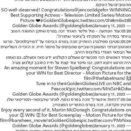
מהטובים של הטקס.
SO well-deserved! Congratulations
@jencoolidge
for WINNING
Best Supporting Actress - Television Limited Series/Motion
Picture ❤️
#GoldenGlobes
pic.twitter.com/2h8kmbv23B
January 11, 2023
— Golden Globe Awards (@goldenglobes)
05:20:
עוד הפתעה - פול וולטר האוזר זכה בפרס שחקן המשנה הטוב
ביותר בסדרה על תפקידו ב"ציפור שחורה".
05:09:
סטיבן ספילברג הוותיק זוכה בפרס הבימוי על "הפייבלמנים", סרטו
האוטוביוגרפי המשובח שביים שמבוסס על סיפור חייו. זו הזכייה השלישית
של הבמאי האגדי בגלובוס הזהב.
כאחד האנשים הכי מוכשרים שעולם הקולנוע ידע מאז ומעולם, גם נאומו
היה מרגש ויוצא דופן, ובו סיפר עוד קצת על חייו כחובב קולנוע צעיר.
An amazing moment for Steven Spielberg! Congratulations on
your WIN for Best Director - Motion Picture for the
film
@thefabelmans
! 🙌
Tune in to the
#GoldenGlobes
LIVE on NBC and
Peacock!
pic.twitter.com/M7xT6HkDdw
January 11, 2023
— Golden Globe Awards (@goldenglobes)
05:06:
"רוחות אינשרין" זוכה בפרס נוסף, לאחר שהבמאי-תסריטאי שלו,
מרטין מקדונה, זכה בפרס התסריט המצטיין.
Enjoy every second of it, Martin McDonagh. Congratulations on
your 👏 WIN 👏 for Best Screenplay - Motion Picture for the
film
@banshees_movie
!
#GoldenGlobes
pic.twitter.com/PMrNx6
January 11, 2023
— Golden Globe Awards (@goldenglobes)