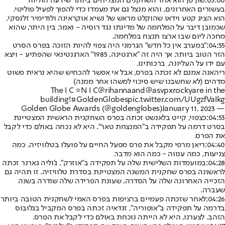
05:00:
שון פן הוא אחד השחקנים המצליחים ביותר שידעה הוליווד
בעשורים האחרונים, והוא מנצל גם את מעמדו כדי להפוך לפעיל פוליטי.
הוא הציג קטע וידאו שהוקלט מראש של נשיא אוקראינה ולודימיר זלנסקי,
שכמובן דיבר על המלחמה של מדינתו נגד רוסיה - ואמר, בין היתר, שהוא
מחכה ליום שבו ארצו תנצח במלחמה.
04:55:
"במערב אין כל חדש" הגרמני היה צפוי להיות הזוכה בפרס הסרט
הזר הטוב ביותר, אך היה זה "ארגטינה, 1985" הארגנטינאי שהפתיע - ויצא
עם ידו על העליונה. ברכותינו.
ריהאנה אמנם לא זכתה בפרס, אבל אי אפשר להכחיש שהיא נראית פשוט
מדהים (לא שחשבנו שיש סיכוי למשהו אחר ממנה)
The I C ⭐N I C
@rihanna
and
@asvpxrocky
are in the
building!
#GoldenGlobes
pic.twitter.com/UUgzfVaIkg
January 11, 2023
— Golden Globe Awards (@goldenglobes)
04:53:
כצפוי, קייט בלאנשט זכתה בפרס השחקנית הראשית המצטיינת
בסרט דרמה על תפקידה ב"המנצחת טאר". היא לא נכחה באולם כדי לקבל
את הפרס.
04:40:
ריאן מרפי מקבל את פרס מפעל החיים על פועלו בטלוויזיה. כמה
צניעות, כמה ענווה - כמה הוא מדבר.
04:28:
במועמדות השלישית שלה על תפקידה ב"אוזרק", ג'וליה גארנר זכתה
לראשונה בפרס שחקנית המשנה המצטיינת בסדרת טלוויזיה. זו תהיה גם
הזכייה האחרונה שלה על הסדרה, שעונת הפרידה שלה שודרה בשנה
שעברה.
04:26:
לאחר שזכתה פעמיים ברציפות בפרס האמי לשחקנית הטובה ביותר
בדרמה על תפקידה ב"אופוריה", זנדאיה זכתה בפרס המקביל בגלובוס
הזהב. לצערנו, היא לא הייתה נוכחת באולם כדי לקבל את הפרס.