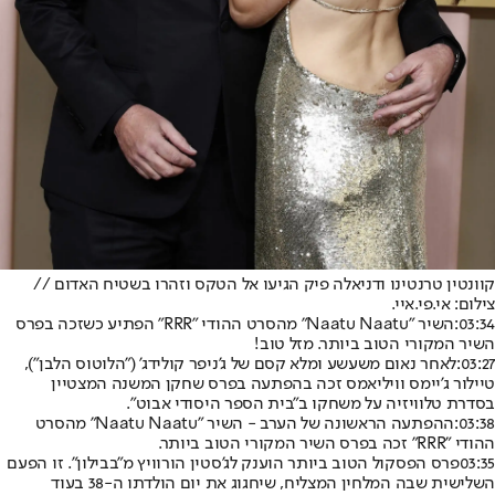
קוונטין טרנטינו ודניאלה פיק הגיעו אל הטקס וזהרו בשטיח האדום //
צילום: אי.פי.איי.
03:34:
השיר "Naatu Naatu" מהסרט ההודי "RRR" הפתיע כשזכה בפרס
השיר המקורי הטוב ביותר. מזל טוב!
03:27:
לאחר נאום משעשע ומלא קסם של ג'ניפר קולידג' ("הלוטוס הלבן"),
טיילור ג'יימס וויליאמס זכה בהפתעה בפרס שחקן המשנה המצטיין
בסדרת טלוויזיה על משחקו ב"בית הספר היסודי אבוט".
03:38:
ההפתעה הראשונה של הערב - השיר "Naatu Naatu" מהסרט
ההודי "RRR" זכה בפרס השיר המקורי הטוב ביותר.
03:35
פרס הפסקול הטוב ביותר הוענק לג'סטין הורוויץ מ"בבילון". זו הפעם
השלישית שבה המלחין המצליח, שיחגוג את יום הולדתו ה-38 בעוד