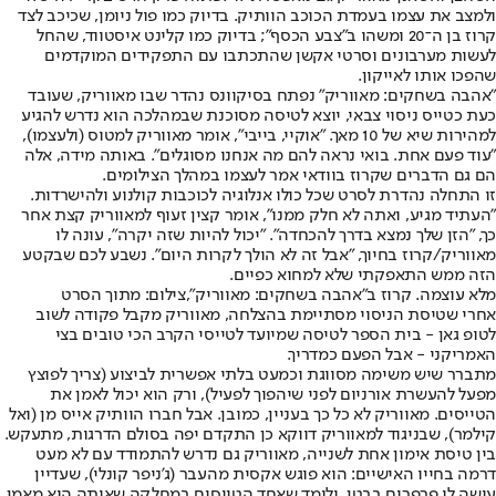
ולמצב את עצמו בעמדת הכוכב הוותיק. בדיוק כמו פול ניומן, שכיכב לצד
קרוז בן ה־20 ומשהו ב"צבע הכסף"; בדיוק כמו קלינט איסטווד, שהחל
לעשות מערבונים וסרטי אקשן שהתכתבו עם התפקידים המוקדמים
שהפכו אותו לאייקון.
"אהבה בשחקים: מאווריק" נפתח בסיקוונס נהדר שבו מאווריק, שעובד
כעת כטייס ניסוי צבאי, יוצא לטיסה מסוכנת שבמהלכה הוא נדרש להגיע
למהירות שיא של 10 מאך. "אוקיי, בייבי", אומר מאווריק למטוס (ולעצמו),
"עוד פעם אחת. בואי נראה להם מה אנחנו מסוגלים". באותה מידה, אלה
הם גם הדברים שקרוז בוודאי אמר לעצמו במהלך הצילומים.
זו התחלה נהדרת לסרט שכל כולו אנלוגיה לכוכבות קולנוע ולהישרדות.
"העתיד מגיע, ואתה לא חלק ממנו", אומר קצין זעוף למאווריק קצת אחר
כך, "הזן שלך נמצא בדרך להכחדה". "יכול להיות שזה יקרה", עונה לו
מאווריק/קרוז בחיוך, "אבל זה לא הולך לקרות היום". נשבע לכם שבקטע
הזה ממש התאפקתי שלא למחוא כפיים.
מלא עוצמה. קרוז ב"אהבה בשחקים: מאווריק",צילום: מתוך הסרט
אחרי שטיסת הניסוי מסתיימת בהצלחה, מאווריק מקבל פקודה לשוב
לטופ גאן - בית הספר לטיסה שמיועד לטייסי הקרב הכי טובים בצי
האמריקני - אבל הפעם כמדריך.
מתברר שיש משימה מסווגת וכמעט בלתי אפשרית לביצוע (צריך לפוצץ
מפעל להעשרת אורניום לפני שיהפוך לפעיל), ורק הוא יכול לאמן את
הטייסים. מאווריק לא כל כך בעניין, כמובן. אבל חברו הוותיק אייס מן (ואל
קילמר), שבניגוד למאווריק דווקא כן התקדם יפה בסולם הדרגות, מתעקש.
בין טיסת אימון אחת לשנייה, מאווריק גם נדרש להתמודד עם לא מעט
דרמה בחייו האישיים: הוא פוגש אקסית מהעבר (ג'ניפר קונלי), שעדיין
עושה לו פרפרים בבטן, ולומד שאחד הטייסים במחלקה שאותה הוא מאמן