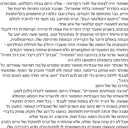
שאמור היה לצאת עוד לפני הקורונה - עולה היום בבתי הקולנוע, וגם
הסרט
הבא בסדרת "משימה בלתי אפשרית"
, שצובר סביבו כמויות חריגות של
הייפ, כבר מתחמם על הקווים. בעידן שבו כולם רק מחפשים בקדחתנות
אחר "היקום הקולנועי הבא", קרוז מתייצב בגו זקוף כדי להזכיר לכולם
שהוא למעשה יקום קולנועי של איש אחד.
כבונוס, בשבוע שעבר קרוז הטריח את עצמו לריביירה הצרפתית כדי לקבל
פרס מיוחד ויוקרתי שהוענק לו בפסטיבל קאן. במשך שעה הוא ישב על
הבמה באולם ודיבר על הקריירה הבאמת מדהימה שלו. הסיינטולוגיה,
הקפיצות על הספה של אופרה ויתר משברי היח"צ של תחילת המילניום -
התאדו. גם המשברים המקצועיים הלא פשוטים שחווה בעשור הקודם
(כאשר סרטי ענק בכיכובו כמו "המומיה", "אבדון" ו"ג'ק ריצ'ר: אין דרך חזרה"
התרסקו בקופות) התפוגגו כלא היו.
כל שנותר הוא גוף עבודות מפואר ומגוון שנפרש על פני חמישה עשורים; כל
שנותר הוא שחקן כריזמטי, נמוך קומה ולא לגמרי מוברג עד הסוף, שממשיך
לעבוד לילות כימים כדי לגרום לכם להגיד "וואו, איזה חולה נפש הטום קרוז
הזה!".
בדרכו של פול ניומן
"אהבה בשחקים: מאווריק", שעולה היום, מאפשר לקרוז (ולנו) לשוב
לראשיתו של גוף העבודות המפואר הזה ולהעריך את המסע המופלא
שעשה. על הנייר זה לא באמת אמור לעבוד - בכל זאת, הסרט המקורי
הופק בשנות ה־80 והפך עם השנים לסוג של פאנצ'ליין קאמפי. כמעט כל
סצנה שלו זכתה לפרודיות ולמחוות. כמעט כל רגע שלו חקוק עמוק בדברי
הימים של תרבות הפופ. ובכל זאת, איכשהו, זה עובד נפלא.
אבל לא רק שזה עובד נפלא, אלא שהחזרה של קרוז לתפקיד של טייס הקרב
השחצן והשאנן מאווריק גם מאפשרת לו לפתוח פרק חדש בקריירה שלו