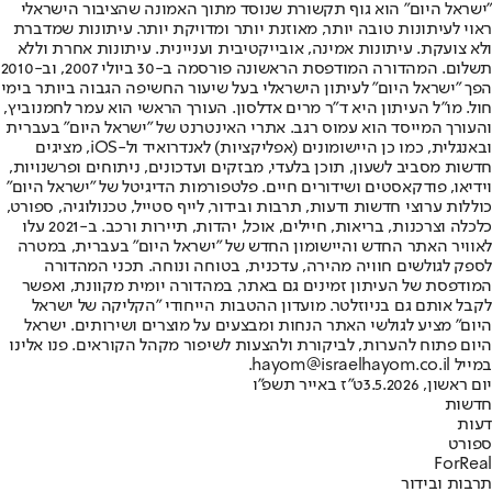
"ישראל היום" הוא גוף תקשורת שנוסד מתוך האמונה שהציבור הישראלי
ראוי לעיתונות טובה יותר, מאוזנת יותר ומדויקת יותר. עיתונות שמדברת
ולא צועקת. עיתונות אמינה, אובייקטיבית ועניינית. עיתונות אחרת וללא
תשלום. המהדורה המודפסת הראשונה פורסמה ב-30 ביולי 2007, וב-2010
הפך "ישראל היום" לעיתון הישראלי בעל שיעור החשיפה הגבוה ביותר בימי
חול. מו"ל העיתון היא ד"ר מרים אדלסון. העורך הראשי הוא עמר לחמנוביץ,
והעורך המייסד הוא עמוס רגב. אתרי האינטרנט של "ישראל היום" בעברית
ובאנגלית, כמו כן היישומונים (אפליקציות) לאנדרואיד ול-iOS, מציגים
חדשות מסביב לשעון, תוכן בלעדי, מבזקים ועדכונים, ניתוחים ופרשנויות,
וידיאו, פודקאסטים ושידורים חיים. פלטפורמות הדיגיטל של "ישראל היום"
כוללות ערוצי חדשות ודעות, תרבות ובידור, לייף סטייל, טכנולוגיה, ספורט,
כלכלה וצרכנות, בריאות, חיילים, אוכל, יהדות, תיירות ורכב. ב-2021 עלו
לאוויר האתר החדש והיישומון החדש של "ישראל היום" בעברית, במטרה
לספק לגולשים חוויה מהירה, עדכנית, בטוחה ונוחה. תכני המהדורה
המודפסת של העיתון זמינים גם באתר, במהדורה יומית מקוונת, ואפשר
לקבל אותם גם בניוזלטר. מועדון ההטבות הייחודי "הקליקה של ישראל
היום" מציע לגולשי האתר הנחות ומבצעים על מוצרים ושירותים. ישראל
היום פתוח להערות, לביקורת ולהצעות לשיפור מקהל הקוראים. פנו אלינו
במייל hayom@israelhayom.co.il.
יום ראשון, 3.5.2026
ט"ז באייר תשפ"ו
חדשות
דעות
ספורט
ForReal
תרבות ובידור