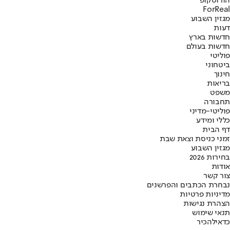
הורוסקופ
ForReal
מגזין השבוע
דעות
חדשות בארץ
חדשות בעולם
פוליטי
ביטחוני
חינוך
בריאות
משפט
תחבורה
פוליטי-מדיני
כללי ומידע
דף הבית
זמני כניסת וצאת שבת
מגזין השבוע
בחירות 2026
אודות
צור קשר
נבחרת הכתבים והפרשנים
מדיניות פרטיות
הצהרת נגישות
תנאי שימוש
כדאי
להכיר