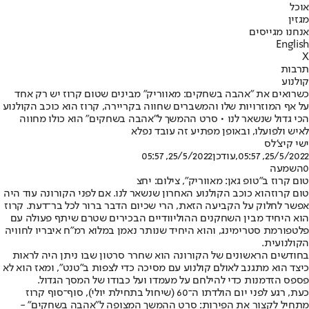
אוכל
מגזין
אנחנו מגייסים
English
X
תרבות
קולנוע
כשרואים את "אהבה בשחקים: מאווריק" מבינים שטום קרוז יש רק אחד
על אף המוזרויות שלו והמשברים שחווה בקריירה, קרוז הוא כוכב הקולנוע
הכי גדול שנשאר לנו • סרט ההמשך ל"אהבה בשחקים" הוא כולו מחווה
לאיש ולפועלו, ובאופן מפתיע זה עובד נפלא
ישי קיצ'לס
25/5/2022, 05:57
,עודכן
25/5/2022, 05:57
0
השמעה
טום קרוז ב"טופ גאן: מאווריק", צילום: יחצ
טום קרוז
הוא כוכב הקולנוע האחרון שנשאר לנו. אם לפני הקורונה עוד היה
אפשר לחלוק על הקביעה הזאת, הרי שכיום הדבר ברור לכל בר־דעת. קרוז
הוא היחיד מבין השחקנים ההוליוודיים הבכירים שטרם שיתף פעולה עם
פלטפורמת סטרימינג, והוא היחיד שנותר נאמן במלוא רמ"ח איבריו לחוויה
הקולנועית.
בחודשים הראשונים של הקורונה הוא שחרר סרטון שבו ניתן היה לראות
כיצד הוא מתגנב לאולם קולנוע עם מסיכה כדי לצפות ב"טנט", ומאז הוא לא
פספס הזדמנות כדי להילחם על מעמדו ועל כבודו של המסך הגדול.
כעת, רגע לפני יום הולדתו ה־60 (שיחול בתחילת יולי), סוף־סוף קרוז
מתחיל לקצור את הפירות: סרט ההמשך המצופה ל"אהבה בשחקים" -