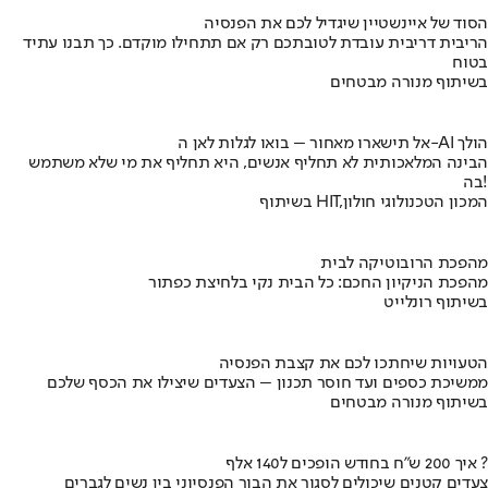
הסוד של איינשטיין שיגדיל לכם את הפנסיה
הריבית דריבית עובדת לטובתכם רק אם תתחילו מוקדם. כך תבנו עתיד
בטוח
בשיתוף מנורה מבטחים
אל תישארו מאחור – בואו לגלות לאן ה-AI הולך
הבינה המלאכותית לא תחליף אנשים, היא תחליף את מי שלא משתמש
בה!
בשיתוף HIT,המכון הטכנולוגי חולון
מהפכת הרובוטיקה לבית
מהפכת הניקיון החכם: כל הבית נקי בלחיצת כפתור
בשיתוף רונלייט
הטעויות שיחתכו לכם את קצבת הפנסיה
ממשיכת כספים ועד חוסר תכנון – הצעדים שיצילו את הכסף שלכם
בשיתוף מנורה מבטחים
איך 200 ש"ח בחודש הופכים ל140 אלף ?
צעדים קטנים שיכולים לסגור את הבור הפנסיוני בין נשים לגברים