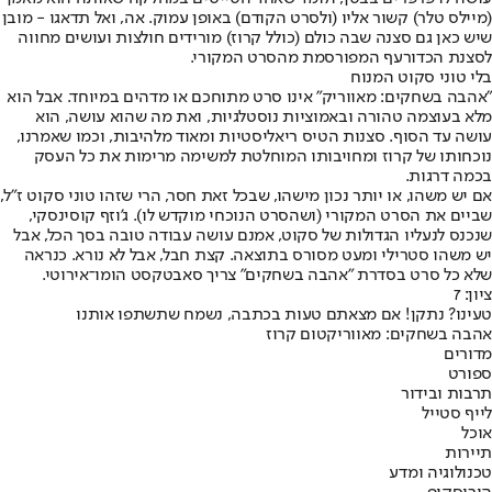
(מיילס טלר) קשור אליו (ולסרט הקודם) באופן עמוק. אה, ואל תדאגו - מובן
שיש כאן גם סצנה שבה כולם (כולל קרוז) מורידים חולצות ועושים מחווה
לסצנת הכדורעף המפורסמת מהסרט המקורי.
בלי טוני סקוט המנוח
"אהבה בשחקים: מאווריק" אינו סרט מתוחכם או מדהים במיוחד. אבל הוא
מלא בעוצמה טהורה ובאמוציות נוסטלגיות, ואת מה שהוא עושה, הוא
עושה עד הסוף. סצנות הטיס ריאליסטיות ומאוד מלהיבות, וכמו שאמרנו,
נוכחותו של קרוז ומחויבותו המוחלטת למשימה מרימות את כל העסק
בכמה דרגות.
אם יש משהו, או יותר נכון מישהו, שבכל זאת חסר, הרי שזהו טוני סקוט ז"ל,
שביים את הסרט המקורי (ושהסרט הנוכחי מוקדש לו). ג'וזף קוסינסקי,
שנכנס לנעליו הגדולות של סקוט, אמנם עושה עבודה טובה בסך הכל, אבל
יש משהו סטרילי ומעט מסורס בתוצאה. קצת חבל, אבל לא נורא. כנראה
שלא כל סרט בסדרת "אהבה בשחקים" צריך סאבטקסט הומו־אירוטי.
ציון: 7
טעינו? נתקן! אם מצאתם טעות בכתבה, נשמח שתשתפו אותנו
אהבה בשחקים: מאווריק
טום קרוז
מדורים
ספורט
תרבות ובידור
לייף סטייל
אוכל
תיירות
טכנולוגיה ומדע