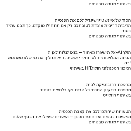
בשיתוף מנורה מבטחים
הסוד של איינשטיין שיגדיל לכם את הפנסיה
הריבית דריבית עובדת לטובתכם רק אם תתחילו מוקדם. כך תבנו עתיד
בטוח
בשיתוף מנורה מבטחים
אל תישארו מאחור – בואו לגלות לאן ה-AI הולך
הבינה המלאכותית לא תחליף אנשים, היא תחליף את מי שלא משתמש
בה!
בשיתוף HIT,המכון הטכנולוגי חולון
מהפכת הרובוטיקה לבית
מהפכת הניקיון החכם: כל הבית נקי בלחיצת כפתור
בשיתוף רונלייט
הטעויות שיחתכו לכם את קצבת הפנסיה
ממשיכת כספים ועד חוסר תכנון – הצעדים שיצילו את הכסף שלכם
בשיתוף מנורה מבטחים