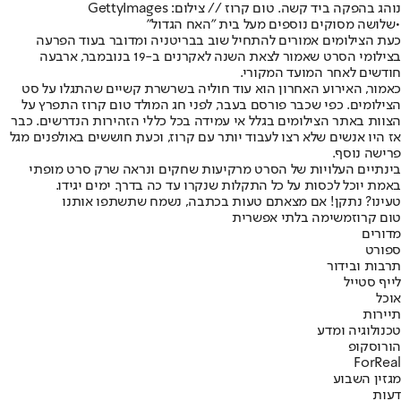
נוהג בהפקה ביד קשה. טום קרוז // צילום: GettyImages
•
שלושה מסוקים נוספים מעל בית "האח הגדול"
כעת הצילומים אמורים להתחיל שוב בבריטניה ומדובר בעוד הפרעה
בצילומי הסרט שאמור לצאת השנה לאקרנים ב-19 בנובמבר, ארבעה
חודשים לאחר המועד המקורי.
כאמור, האירוע האחרון הוא עוד חוליה בשרשרת קשיים שהתגלו על סט
הצילומים. כפי שכבר פורסם בעבר, לפני חג המולד טום קרוז התפרץ על
הצוות באתר הצילומים בגלל אי עמידה בכל כללי הזהירות הנדרשים. כבר
אז היו אנשים שלא רצו לעבוד יותר עם קרוז, וכעת חוששים באולפנים מגל
פרישה נוסף.
בינתיים העלויות של הסרט מרקיעות שחקים ונראה שרק סרט מופתי
באמת יוכל לכסות על כל התקלות שנקרו עד כה בדרך. ימים יגידו.
טעינו? נתקן! אם מצאתם טעות בכתבה, נשמח שתשתפו אותנו
טום קרוז
משימה בלתי אפשרית
מדורים
ספורט
תרבות ובידור
לייף סטייל
אוכל
תיירות
טכנולוגיה ומדע
הורוסקופ
ForReal
מגזין השבוע
דעות