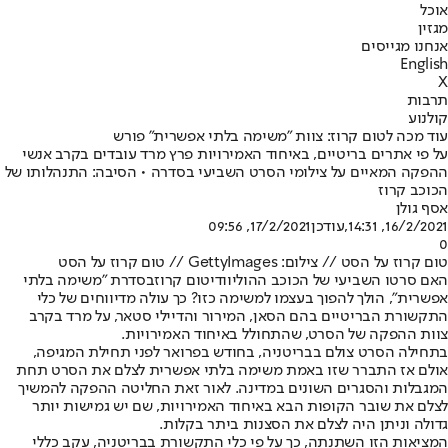
אוכל
מגזין
אנחנו מגייסים
English
X
תרבות
קולנוע
עוד מכה לטום קרוז: צוות "משימה בלתי אפשרית" פורש
על פי אתרים בריטיים, באיחוד האמירויות פרץ מרד עובדים בקרב אנשי
ההפקה המאיים על צילומי הסרט השביעי בסדרה • הסיבה: התנהלותו של
הכוכב קרוז
אסף גולן
16/2/2021, 14:31
,עודכן
17/2/2021, 09:56
0
טום קרוז על הסט // צילום: GettyImages // טום קרוז על הסט
האם סרטו השביעי של הכוכב ההוליוודי
טום קרוז
בסדרת "
משימה בלתי
אפשרית
", הולך להפוך בעצמו למשימה כזו? כך עולה מדיווחים של כלי
התקשורת הבריטיים בהם הסאן, המירור והדיילי סטאר, על מרד בקרב
צוות ההפקה של הסרט, שהתחולל באיחוד האמירויות.
בתחילה הסרט צולם בבריטניה, בחודש בפרואר לפני תחילת המגיפה,
אולם אז התברר שזו באמת משימה בלתי אפשרית לצלם את הסרט תחת
המגבלות והסגרים השונים במדינה. לאור זאת החליטה ההפקה להמשיך
לצלם את שובר הקופות הבא באיחוד האמירויות, שם יש גמישות יותר
גדולה וניתן היה לצלם את הסצנות ביתר בקלות.
המציאות הזו השתנתה, כך על פי כלי התקשורת בבריטניה, עקב כללי