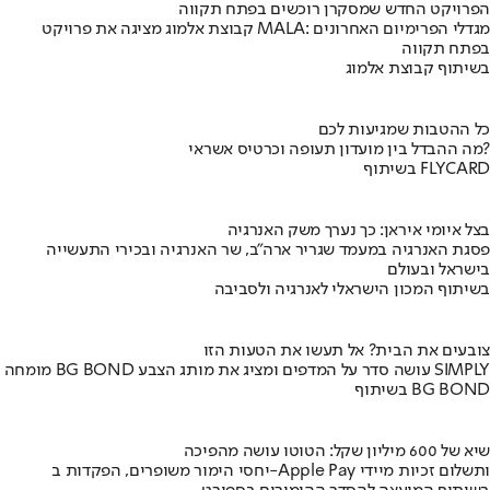
הפרויקט החדש שמסקרן רוכשים בפתח תקווה
קבוצת אלמוג מציגה את פרויקט MALA: מגדלי הפרימיום האחרונים
בפתח תקווה
בשיתוף קבוצת אלמוג
כל ההטבות שמגיעות לכם
מה ההבדל בין מועדון תעופה וכרטיס אשראי?
בשיתוף FLYCARD
בצל איומי איראן: כך נערך משק האנרגיה
פסגת האנרגיה במעמד שגריר ארה"ב, שר האנרגיה ובכירי התעשייה
בישראל ובעולם
בשיתוף המכון הישראלי לאנרגיה ולסביבה
צובעים את הבית? אל תעשו את הטעות הזו
מומחה BG BOND עושה סדר על המדפים ומציג את מותג הצבע SIMPLY
בשיתוף BG BOND
שיא של 600 מיליון שקל: הטוטו עושה מהפיכה
יחסי הימור משופרים, הפקדות ב-Apple Pay ותשלום זכיות מיידי