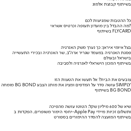
בשיתוף קבוצת אלמוג
כל ההטבות שמגיעות לכם
מה ההבדל בין מועדון תעופה וכרטיס אשראי?
בשיתוף FLYCARD
בצל איומי איראן: כך נערך משק האנרגיה
פסגת האנרגיה במעמד שגריר ארה"ב, שר האנרגיה ובכירי התעשייה
בישראל ובעולם
בשיתוף המכון הישראלי לאנרגיה ולסביבה
צובעים את הבית? אל תעשו את הטעות הזו
מומחה BG BOND עושה סדר על המדפים ומציג את מותג הצבע SIMPLY
בשיתוף BG BOND
שיא של 600 מיליון שקל: הטוטו עושה מהפיכה
יחסי הימור משופרים, הפקדות ב-Apple Pay ותשלום זכיות מיידי
בשיתוף המועצה להסדר ההימורים בספורט