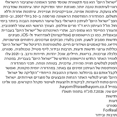
"ישראל היום" הוא גוף תקשורת שנוסד מתוך האמונה שהציבור הישראלי
ראוי לעיתונות טובה יותר, מאוזנת יותר ומדויקת יותר. עיתונות שמדברת
ולא צועקת. עיתונות אמינה, אובייקטיבית ועניינית. עיתונות אחרת וללא
תשלום. המהדורה המודפסת הראשונה פורסמה ב-30 ביולי 2007, וב-2010
הפך "ישראל היום" לעיתון הישראלי בעל שיעור החשיפה הגבוה ביותר בימי
חול. מו"ל העיתון היא ד"ר מרים אדלסון. העורך הראשי הוא עמר לחמנוביץ,
והעורך המייסד הוא עמוס רגב. אתרי האינטרנט של "ישראל היום" בעברית
ובאנגלית, כמו כן היישומונים (אפליקציות) לאנדרואיד ול-iOS, מציגים
חדשות מסביב לשעון, תוכן בלעדי, מבזקים ועדכונים, ניתוחים ופרשנויות,
וידיאו, פודקאסטים ושידורים חיים. פלטפורמות הדיגיטל של "ישראל היום"
כוללות ערוצי חדשות ודעות, תרבות ובידור, לייף סטייל, טכנולוגיה, ספורט,
כלכלה וצרכנות, בריאות, חיילים, אוכל, יהדות, תיירות ורכב. ב-2021 עלו
לאוויר האתר החדש והיישומון החדש של "ישראל היום" בעברית, במטרה
לספק לגולשים חוויה מהירה, עדכנית, בטוחה ונוחה. תכני המהדורה
המודפסת של העיתון זמינים גם באתר, במהדורה יומית מקוונת, ואפשר
לקבל אותם גם בניוזלטר. מועדון ההטבות הייחודי "הקליקה של ישראל
היום" מציע לגולשי האתר הנחות ומבצעים על מוצרים ושירותים. ישראל
היום פתוח להערות, לביקורת ולהצעות לשיפור מקהל הקוראים. פנו אלינו
במייל hayom@israelhayom.co.il.
יום שני, 13.7.2026
כ"ח בתמוז תשפ"ו
חדשות
דעות
ספורט
ForReal
תרבות ובידור