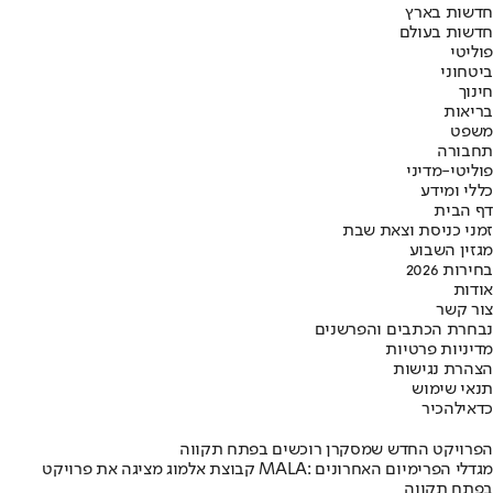
חדשות בארץ
חדשות בעולם
פוליטי
ביטחוני
חינוך
בריאות
משפט
תחבורה
פוליטי-מדיני
כללי ומידע
דף הבית
זמני כניסת וצאת שבת
מגזין השבוע
בחירות 2026
אודות
צור קשר
נבחרת הכתבים והפרשנים
מדיניות פרטיות
הצהרת נגישות
תנאי שימוש
כדאי
להכיר
הפרויקט החדש שמסקרן רוכשים בפתח תקווה
קבוצת אלמוג מציגה את פרויקט MALA: מגדלי הפרימיום האחרונים
בפתח תקווה