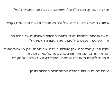
יערה שטיין, גיבורת "בוגד", ושממשיכה כעת עם אסטריד ב"ליל
א פוגש נופלת לרגליו. נראה שכל גבר שאסטריד פוגשת היה שמח לקשר
ות של פגיעות ורגישות. אגב, בספרי ההמשך האחרונים של 'נערה עם
ומקוויסט לפח האשפה, וליסבת היא הגיבורה האמיתית".
ולם הביון, החל מזה שהן פועלות בעולם שוביניסטי, ולכן מושכות פחות
רגשית יותר גבוהה. אני חושב שחלק מהקלישאות נכונות.
 מאוד, לוקחת משאבים עצומים, והייתי רוצה שבשולחן של מקבלי
, לצערי, להיות טובות בהרבה מהמתחרים הגברים שלהן".