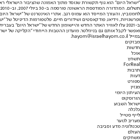
"ישראל היום" הוא גוף תקשורת שנוסד מתוך האמונה שהציבור הישראלי ראוי 
ת
ופרשנויות, וידיאו, פודקאסטים ושידורים חיים. פלטפורמות הדיגיטל של "ישרא
ב-2021 עלו לאוויר האתר החדש והיישומון החדש של "ישראל היום" בע
ואפשר לקבל אותם גם בניוזלטר. מועדון ההטבות הייחודי "הקליקה של ישרא
במייל hayom@israelhayom.co.il.
מבזקים
חדשות
אוכל
תשחץ
ForReal
תרבות
דעות
ספורט
מגזין
העיתון היומי
הורוסקופ
ישראל השבוע
כלכלה
לייף סטייל
מעריב לנוער
טכנולוגיה מדע וסביבה
העולם
משחקים