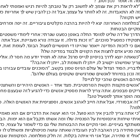
מה זה אומר "נכון וטוב"?
"לא לראות רק את עצמך, לא לחשוב רק על טובתך. להיות רגיש ואמפתי לאחרים
זה לא התאבדות, זה לא לוותר על עצמך, אבל זה כן להבין שיש לך אחריות כ
יש תקווה?
"במלחמה האחרונה יצא לי להיות בהרבה מקלטים ציבוריים. זה יפה ומרחיב 
מקיים הבטחות
הדרך של דה שליט למוסד החלה באופן כמעט שגרתי: אחרי לימודי משפטים, מ
תפקידו כמפעיל סוכנים. "זו זכות גדולה, זו עבודה נורא מעניינת, אבל אתה
אם כי לזכות המדינה ייאמר שהיינו די חופשיים לפעול. הבוגד, לעומת זאת, 
מה מניע אדם לחצות את הקווים ולבגוד במדינה שלו?
"כשאתה יוצא לדרך בניסיון לגייס מרגל, אתה לא תמיד יודע מה חסר לו. אול
צריך שמישהו יקשיב לו, ייתן לו תשומת לב, ייתן לו אהבה?"
לדבריו, הסוד הגדול של עולם הגיוס טמון בקשב. "הסוכנים עובדים עבורנו 
זה נכון במיוחד לאנשים שמרגישים שקופים בעולם שלהם".
מיהם האנשים שהכי קל לגייס?
"אנשים מקצות הקשת הנורמטיבית. מצד אחד - האנשים היהירים והשחצנים,
ריקים מבפנים. אתה צריך לראות מספיק אנשים כדי להגיע לזה שבעצם מחפש
מה הופך אותך למפעיל טוב?
"זה אבסורדי, אבל אתה חייב לאהוב אנשים, וספציפית את האנשים האלה. כמ
למה?
"כי אתה צריך להבין איך הוא פועל, וכי הוא יעשה את הדברים אם הוא מאמין 
איתי שיחות אינסופיות על הפנסיה שלו ומה אשתו תקבל אם הוא ימות. הבטח
משתקף בעיניים. ואני מקיים את ההבטחות שלי גם כדי לשמור על עצמי, כדי 
אין סתירה בין האהבה לבין העובדה שאתה עושה מניפולציות ומשתלט לו 
"אולי זו סתירה, אבל אני חי איתה בקלות. זה חלק ממלחמה. המקומות שבהם