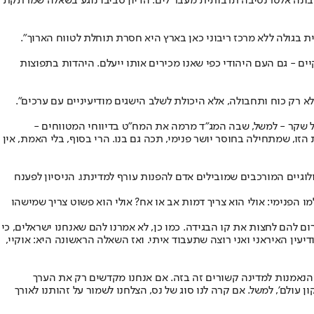
בונה אלטרנטיבה תרבותית מעבר לים. הדיון סביבו נוגע בשאלה שמרתקת
רית בגולה ללא מרכז ריבוני כאן בארץ היא חסרת תוחלת לטווח הארוך".
ים - גם העם היהודי כפי שאנו מכירים אותו ייעלם. היהדות בתפוצות
לא רק כוח ותחבולה, אלא היכולת לשלב הישגים מודיעיניים עם ערכים".
ל שקר - למשל, שבה המג"ד מרמה את המח"ט בדיווחי המטווחים -
, שמתחילה בחוסר יושר פנימי, תכה גם בנו. הרי בסוף, בלי האמת, אין
ונים הפסיכולוגיים המורכבים שמובילים אדם להפנות עורף למדינתו. הניסיון לפענח
ו הפנימי: אולי הוא צריך דמות אב או אח? אולי הוא פשוט צריך שמישהו
רום להם לחצות את קו הבגידה. כמו כן, לא אמרנו להם שאנחנו ישראלים, כי
יעין האיראני ואני רוצה שתעבוד איתי. ואז השאלה הראשונה היא: אוקיי,
והנאמנות למדינה קשורים זה בזה. אם אנחנו מקדשים רק את הערך
 עולם', למשל. אם קרה לנו סוג של נס, הצלחנו לשמור על זהותנו לאורך