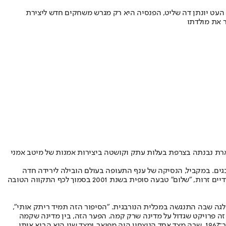
העט יונתן דה שליט, הפנסיה היא רק מגרש משחקים חדש ליצירת
ר את מולדתו
מפוארת נבנתה בצרפת בעלות עתק וקושטה ביצירות אמנות של מיטב אמני
ירות על פני החלום. בנובמבר 1964 התנגשה ה"שלום" במכלית נורבגית בתאונה קטלנית, שבה נהרגו 24 מלחים נורבגים. במקביל, הנסיקה של ענף התעופה בעולם הובילה לירידה חדה
בביקוש להפלגות ולצבירת הפסדים כבדים. בשנת 1967 נמכרה האונייה לחברה גרמנית, צעד שעורר אז סערה ציבורית וזעם בכנסת. לאחר שעברה בין ידיים זרות, "שלום" טבעה סופית בשנת 2001 בסמוך לכף התקווה הטובה
לגה שבה התנגשה במכלית הנורבגית. "הסיפור הזה תמיד ריתק אותי",
י, זה פרויקט שגדול על מדינה שרק קמה. הפער הזה, בין מדינה שקמה
מאפר השואה ומ־2,000 שנות גלות לבין מדינה שרוצה אוניות פאר, הוא מעין משל למדינה כולה. אולי אפילו היה שם רמז מטרים למלחמת ששת הימים ב־1967, שבה מצד אחד הניצחון היה מפואר, ומצד שני הוא הביא איתו