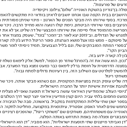
זרעים של פורענות".
פולה בן־גוריון בהשקת האונייה "שלום",צילום: ויקיפדיה
מרכזי. בסוף שירותו היה מבקר הפנים של הארגון - מינוי שניתן מסורתית ר
הניצבים בפני שירותי הביטחון, נימת קולו רגועה והוא מחייך הרבה. ניכר 
למגרש של הגדולים, וב־2015 יצא לאור רב־המכר "בוג
על סיפוקם - ממש כמו אצל מושא הערצתו, סופר הריגול הידוע ג'ון לה קארה
"בספרי המתח המובהקים שלי, וגם ב'ליל הצבועים', תמיד ניסיתי לומר משהו 
הביון הקר".
ג'ון לה קארה ידוע בזה.
"נכון, הוא עשה את זה ב'המרגל שחזר מן הכפור', למשל: אלק לימאס נשלח 
בסצנה הדרמטית על חומת ברלין לימאס כבר כמעט נמצא בצד המערבי, אבל כ
להמשיך לפלרטט עם השילוב הזה, בין רעיונות גדולים למתח גבוה".
משחקי ריגול
דה שליט עוסק רבות במציאות המקומית, וגם כשהוא מבקר אותה, ניכר שהד
לטובת אמירות אישיות יותר על החברה הישראלית.
"גיוסי העולב שהמודיעין האיראני עושה בישראל זו תופעה שאני לא מצליח לה
כמעט מחסום בלתי עביר. היום קצין מודיעין איראני יוצר קשר דרך הטלגרם 
בספר ישנן שתי עלילות המתקדמות במקביל. בראשונה, סבה של הגיבורה אס
כחמש שנים לאחר האסון. אסטריד, עיתונאית במקצועה, מחליטה לחקור. העלי
האונייה עם משפחותיהם, משחקים שם "משחקי ריגול", שהופכים רציניים כ
המבוגרים ומגלה מה באמת התרחש באותה הפלגה.
"דן ואביתר מייצגים שתי תופעות ישראליות", הוא מסביר. "דן הוא הישרא