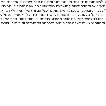
לעיתונות טובה יותר, מאוזנת יותר ומדויקת יותר. עיתונות שמדברת ולא צ
שלום. המהדורה המודפסת הראשונה פורסמה ב-30 ביולי 2007, וב-2010 הפך "ישראל היום" לעיתון הישראלי בעל שי
לחמנוביץ,
ל היום" כוללות ערוצי חדשות ודעות, תרבות ובידור, לייף סטייל, טכנולוגיה
ברית, במטרה לספק לגולשים חוויה מהירה, עדכנית, בטוחה ונוחה. תכני המה
ל היום" מציע לגולשי האתר הנחות ומבצעים על מוצרים ושירותים. ישראל 