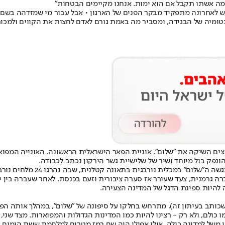
ומה אשתו תקבל אם הוא ימות. אנחנו מקיימים הבטחות"
ש לאחרונה מתפקיד מבקר הפנים של הארגון • אבל עבור מי שמזדהה בשם 
האנטומיה של הבגידה, ומסביר מה באמת גורם לאדם לחצות את הקווים ולמכו
פנות צים השיקה את "שלום", אוניית הפאר הישראלית הראשונה. האונייה ה
נפק בול מיוחד ושיר של שלישיית גשר הירקון נכתב לכבודה.
למרבה הצער, המציאות טפחה במה
 להיות ספינת הדגל של המדינה הצעירה.
ושכותב בעיתון זה), מתרחש בחלקו על סיפונה של "שלום", במהלך אותה הפ
מו כולם, ולא רק - רצינו להיות כמו המדינות הגדולות והמפוארות. מצד שנ