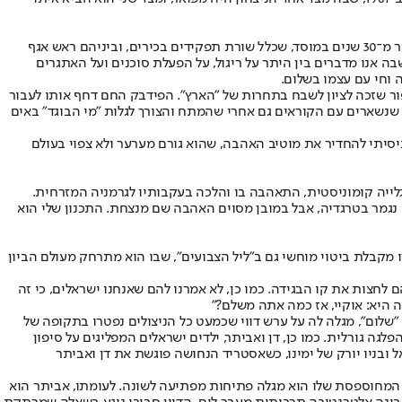
היושבים בבית הקפה שבו אנחנו יושבים לראיון בוודאי היו מתקשים להאמין אם היו יודעים ששותפי הנינוח לשיחה פרש לפני כשנתיים משירות בן יותר מ־30 שנים במוסד, שכלל שורת תפקידים בכירים, וביניהם ראש אגף
בה אנו מדברים בין היתר על ריגול, על הפעלת סוכנים ועל האתגרים
 וחי עם עצמו בשלום.
יירת הכתיבה שלו. זו החלה בגיל 40, כשללא כל ניסיון קודם הוא כתב סיפור שזכה לציון לשבח בתחרות של "הארץ". הפידבק החם דחף אותו לעבור
כתוב ספרים שנשארים עם הקוראים גם אחרי שהמתח והצורך לגלות "מי הבוגד" באים
 ניסיתי להחדיר את מוטיב האהבה, שהוא גורם מערער ולא צפוי בעולם
גלייה קומוניסטית, התאהבה בו והלכה בעקבותיו לגרמניה המזרחית.
 נגמר בטרגדיה, אבל במובן מסוים האהבה שם מנצחת. התכנון שלי הוא
מקבלת ביטוי מוחשי גם ב"ליל הצבועים", שבו הוא מתרחק מעולם הביון
ם לחצות את קו הבגידה. כמו כן, לא אמרנו להם שאנחנו ישראלים, כי זה
ה היא: אוקיי, אז כמה אתה משלם?"
לום", מגלה לה על ערש דווי שכמעט כל הניצולים נפטרו בתקופה של
 גורלית. כמו כן, דן ואביתר, ילדים ישראלים המפליגים על סיפון
בניו יורק של ימינו, כשאסטריד הנחושה פוגשת את דן ואביתר
ת המחוספסת שלו הוא מגלה פתיחות מפתיעה לשונה. לעומתו, אביתר הוא