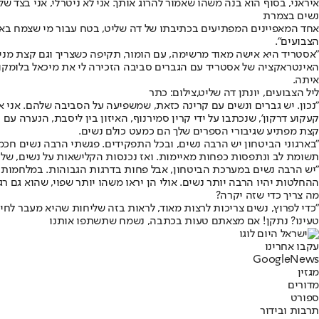
איראני, בסוף הוא בנה משהו שאמור להרוג אותך. אני לא ניטרלי, אני בצד שלנ
נשים בצמרת
אחד המאפיינים המפתיעים בכתיבתו של דה שליט, בטח עבור מי שצמח בארגו
הצבועים".
"אסטריד היא אישה מאוד מרשימה, עם הומור, תקיפה כשצריך וגם קצת מניפ
האינטראקציה של אסטריד עם הגברים סביבה הזכירה לי את מיכאל בלומקווי
איתה.
ליל הצבועים, יונתן דה שליט,צילום: כתר
"נכון. יש גברים ונשים עם קרינה כזאת, שמשפיעה על הסביבה שלהם. אני א
קעקוע דרקון', שנכתבו על ידי קרין סמירנוף, האיזון בין ליסבת, הנערה 
קצת מפתיע שגיבורי הספרים שלך הם כמעט כולם נשים.
"בארגוני הביטחון יש הרבה נשים, ובכל התפקידים. פגשתי הרבה נשים חכמו
תשומת לב ונתפסות כפחות מאיימות. ואז נכנסות הקלישאות על נשים, של ה
"יש הרבה נשים במערכת הביטחון, אבל פחות בדרגות הגבוהות. במלחמות ש
ההחלטות יהיו הרבה יותר נשים. אולי הן יראו משהו יותר שפוי, שהוא גם רגש
מה צריך כדי שזה יקרה?
"כדי לפרוץ, נשים צריכות לרצות מאוד, לראות בזה שליחות שהיא מעבר לחי
טעינו? נתקן! אם מצאתם טעות בכתבה, נשמח שתשתפו אותנו
עקבו אחרינו
G
o
o
g
l
e
News
מגזין
מדורים
ספורט
תרבות ובידור