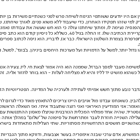
ק למי שזהו תפקידו האחרון, כדי שיעבוד ללא משוא פנים. לאורך שיחתנו, ש
שהפנסיה נעימה לו, ומתוך שיחתנו עולה כי הוא חש שעשה את עבודתו נאמנה
הפרישה מהמוסד אולי סיימה את שירותו המבצעי של דה שליט, אך לא את קר
ד", שעסק במצוד אחר חפרפרת בצמרת השלטון הישראלי. כבר אז, לדבריו, הוא ניסה ל
.
גדול יותר, למשל על הדמויות ועל מערכות היחסים ביניהן. ב'בוגד', למשל,
למשימה מעבר למסך הברזל, שממנה הוא היה אמור לצאת חי. ליז, צעירה אנ
שהוא מושיט יד לליז והיא לא מצליחה לעלות - הוא בוחר לחזור אליה. זה
בר נובע מתוך חשש אמיתי לעתידה ולערכיה של המדינה. הפטריוטיות הזו 
בין. כשאנחנו עבדנו מול אויבים היינו צריכים להתאמץ מאוד כדי לגרום לה
ואומר: אני המודיעין האיראני ואני רוצה שתעבוד איתי. ואז השאלה הראשונ
טריד, שהיה אחד ממלחי המכלית הנורבגית שניצלו מאסון ההתנגשות עם "ש
לה השנייה חוזרת לעבר ומתרחשת על סיפונה של "שלום" במהלך אותה הפלגה
שהשניים חושפים התרחשויות מסתוריות. שתי העלילות מתאחדות בישראל ו
לי המושרש, אדם ערכי שבנה אימפריה בעשר אצבעות, ודווקא מתוך הגבריו