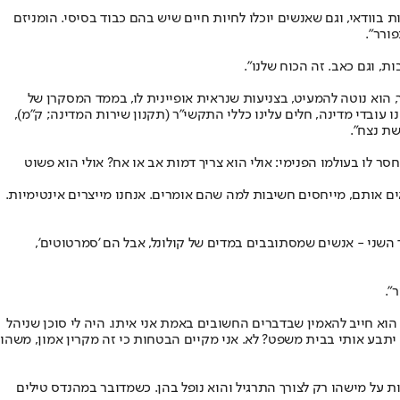
ת בוודאי, וגם שאנשים יוכלו לחיות חיים שיש בהם כבוד בסיסי. הומניזם
ורר".
, וגם כאב. זה הכוח שלנו".
, הוא נוטה להמעיט, בצניעות שנראית אופיינית לו, בממד המסקרן של
 עובדי מדינה, חלים עלינו כללי התקשי"ר (תקנון שירות המדינה; ק"מ),
שת נצח".
ר לו בעולמו הפנימי: אולי הוא צריך דמות אב או אח? אולי הוא פשוט
אים אותם, מייחסים חשיבות למה שהם אומרים. אנחנו מייצרים אינטימיות.
שני - אנשים שמסתובבים במדים של קולונל, אבל הם 'סמרטוטים',
".
בל הוא חייב להאמין שבדברים החשובים באמת אני איתו. היה לי סוכן שניהל
יתבע אותי בבית משפט? לא. אני מקיים הבטחות כי זה מקרין אמון, משהו
ות על מישהו רק לצורך התרגיל והוא נופל בהן. כשמדובר במהנדס טילים