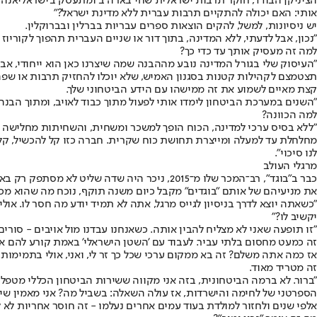
הציניקן הבודד, חוקר תרבות ישראלית שחי בארה"ב ומתעסק ב'ישראליאנה'
אותי: האם יכולה להתקיים תרבות עברית ללא מדינת ישראל?"
יש ניסיונות, למשל, להקים הוצאות ספרים עבריות בברלין ובברוקלין.
"נכון, אבל לדעתי, ללא המדינה, בתוך דור או שניים העברית תהפוך לקוריוז
למה זה מעסיק אותך עד כדי כך?
"העיסוק שלי בגורל המדינה נובע מההבנה שמה שיצרנו כאן הוא ייחודי, אבל
תצטמצם לקהילות קטנות בסגנון האמיש, שלא יוכלו להחזיק תרבות או שפה. 
קצת מאיים לשמוע את זה ממישהו עם הידע הביטחוני שלך.
"השנים במערכת הביטחון לימדו אותי לפעול מתוך כבוד לאויב, ומתוך הבנה 
למה הכוונה?
"ללא בסיס ערכי למדינה, הכוח הופך למשכר ומשחית, והשחיתות מחלישה א
מחלחלת עד למעלה ומייצרת תחושת כוח שקרית. חברה כזו קל להכשיל, קל ל
לנו סיכוי".
מרגלי העולב
כבר ב"בוגד", רב־המכר שלו מ־2015, ניכר היה 
את מניעיהם של אותם "בוגדים" מקבל כיום משנה תוקף, נוכח מה שהוא מכנה
"כשאתה יוצא לדרך בניסיון לגייס מרגל, אתה לא תמיד יודע מה חסר לו. אול
יקשיב לו?"
"זו תופעה שאני לא מצליח להבין אותה. כשאנחנו עבדנו מול אויבים - סורים
זה כמעט מחסום בלתי עביר. לעבוד עם 'השטן הישראלי' באמת קורע להם את ה
אז כמה אתה משלם? זה בא ממקום ערכי שכל כך זר לי, ואני, אולי בתמימות
זה מטריד מאוד.
"ברור. לא ברמה הביטחונית, בזה אני מקווה ששירות הביטחון הכללי מטפל
הספרטני של לחימה והישרדות, אז עולה השאלה: בשביל מה? אני מאמין שיש לנ
אלפי שנים ולחזור למולדת בעוד עמים אחרים נעלמו - זה חוסר אחריות לא ל