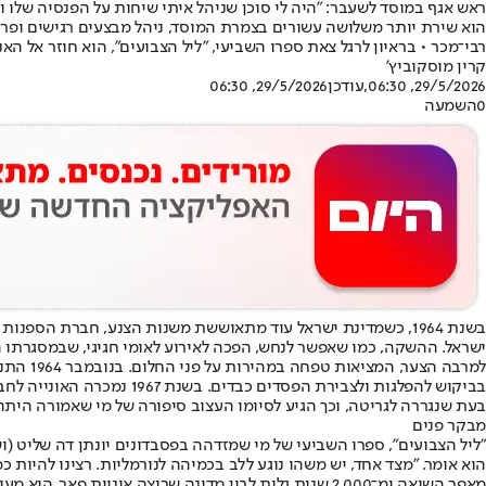
ראש אגף במוסד לשעבר: "היה לי סוכן שניהל איתי שיחות על הפנסיה שלו 
הוא שירת יותר משלושה עשורים בצמרת המוסד, ניהל מבצעים רגישים ופר
רבי־מכר • בראיון לרגל צאת ספרו השביעי, "ליל הצבועים", הוא חוזר אל 
קרין מוסקוביץ'
29/5/2026, 06:30
,עודכן
29/5/2026, 06:30
0
השמעה
בשנת 1964, כשמדינת ישראל עוד מתאוששת משנות הצנע, חברת הס
ישראל. ההשקה, כמו שאפשר לנחש, הפכה לאירוע לאומי חגיגי, שבמסגרתו הו
בעת שנגררה לגריטה, וכך הגיע לסיומו העצוב סיפורה של מי שאמורה היתה
מבקר פנים
"ליל הצבועים", ספרו השביעי של מי שמזדהה בפסבדונים יונתן דה שליט (
הוא אומר. "מצד אחד, יש משהו נוגע ללב בכמיהה לנורמליות. רצינו להיות כ