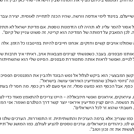
 מרחוק. המפגש ביניהם מציף את המתח שבין הישראלי שחי כאן לבין זה ש
 שייעלם. בניגוד לימי אודסה וורשה, שהיו הכנה לתחייה לאומית, יצירה עב
 אסור להמר עליו. לא תהיה לנו הזדמנות נוספת. אם מדינת ישראל לא תתקי
לכן המאבק על דמותה של המדינה הוא קריטי, זה פשוט עניין של קיום".
שמולנו אויבים קשים וחזקים. אנחנו חייבים להיות במיטבנו כל הזמן. אלה 
ותנו מבפנים. בעבר, כשפגשתי קצינים מצבאות אויב, ראיתי איך תרבות ש
גייס, ואפשר לראות אותה מתפוררת מבפנים. הסיוט שלי הוא שהשחיתות הזו
שדה שליט לא מסתפק רק באקשן המבצעי; הוא ביקש לצלול אל נפש הבוגד ולהבין את המנגנ
 "גיוסי העולב שהמודיעין האיראני עושה בישראל".
י כסף, אבל הכסף הוא כמעט סמלי, זה אף פעם לא רק כסף. מה חסר לו בעולמ
, עיראקים, איראנים ואנשי חיזבאללה - היינו צריכים להתאמץ מאוד כדי לג
נשמה. היום קצין מודיעין איראני יוצר קשר דרך הטלגרם ואומר: אני המוד
, חשבתי שהוא זר לכל הישראלים".
 כמו שצריך, אלא ברמה הערכית והתשתיתית. זו התפוררות. הערכים שלנו 
ו, כיהודים וכישראלים, ערכים נוספים להציע לעולם, כמו המושג של 'תיקון
עשות את זה נכון וטוב".