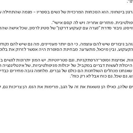
ו".
ן ביטחוני, הוא הנוכחות המרכזית של נשים בספריו - מגמה שהתחילה עם 
ולטיבית. מחזרים אחריה ויש לה קסם אישי".
סט, גיבור סדרת "נערה עם קעקוע דרקון" של סטיג לרסון, שכל אישה שהו
והב גיבורים שיש להם עוצמה, כי הם יותר מעניינים, מה גם שיש להם נקוד
עם הקעקוע, ובין מיכאל, מתערער. מבחינת הסופרת היה אפשר לזרוק את בל
ת, אמיצות וסופר־הרפתקניות, וגם פטריוטיות. יש המון יתרונות לנשים בע
יכולת לעשות דברים במקביל, של יכולות מניפולטיביות, של אינטליגנציה 
אנחנו מנהלים השולחנות הם כולם של גברים. מלחמה גובה מחירים כבדים
, גם שכל, גם כוח אבל לא רק כוח".
ים שלהן, כאילו הן נושאות את זה על הגב, מרימות את הנס. הן צריכות גם