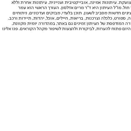
ועקת. עיתונות אמינה, אובייקטיבית ועניינית. עיתונות אחרת וללא
עור החשיפה הגבוה ביותר בימי חול. מו"ל העיתון היא ד"ר מרים אדלסון. העורך הראשי הוא עמר
 והעורך המייסד הוא עמוס רגב. אתרי האינטרנט של "ישראל היום" בעברית ובאנגלית, כמו כן היישומונים (אפליקציות) לאנדרואיד ול-iOS, מציגים חדשות מסביב לשעון, תוכן בלעדי, מבזקים ועדכונים, ניתוחים
, ספורט, כלכלה וצרכנות, בריאות, חיילים, אוכל, יהדות, תיירות ורכב.
דורה המודפסת של העיתון זמינים גם באתר, במהדורה יומית מקוונת,
היום פתוח להערות, לביקורת ולהצעות לשיפור מקהל הקוראים. פנו אלינו