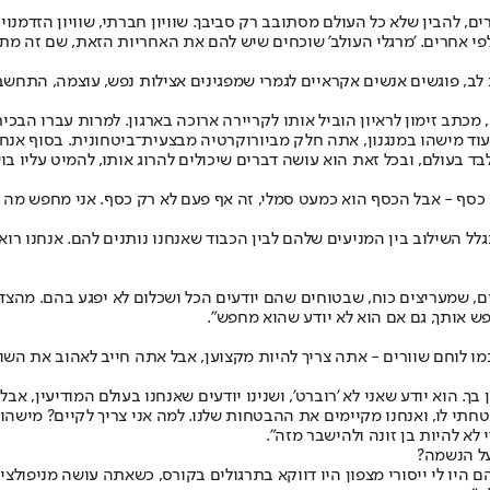
, להבין שלא כל העולם מסתובב רק סביבך. שוויון חברתי, שוויון הזדמנויו
לפי אחרים. 'מרגלי העולב' שוכחים שיש להם את האחריות הזאת, שם זה מתפ
לב, פוגשים אנשים אקראיים לגמרי שמפגינים אצילות נפש, עוצמה, התחשבות
כתב זימון לראיון הוביל אותו לקריירה ארוכה בארגון. למרות עברו הבכיר
 עוד מישהו במנגנון, אתה חלק מביורוקרטיה מבצעית־ביטחונית. בסוף אנחנו
לבד בעולם, ובכל זאת הוא עושה דברים שיכולים להרוג אותו, להמיט עליו בו
י כסף - אבל הכסף הוא כמעט סמלי, זה אף פעם לא רק כסף. אני מחפש מה חס
בגלל השילוב בין המניעים שלהם לבין הכבוד שאנחנו נותנים להם. אנחנו רו
 שמעריצים כוח, שבטוחים שהם יודעים הכל ושכלום לא יפגע בהם. מהצד ה
 אותך, גם אם הוא לא יודע שהוא מחפש".
ו לוחם שוורים - אתה צריך להיות מקצוען, אבל אתה חייב לאהוב את השור
בך. הוא יודע שאני לא 'רוברט', ושנינו יודעים שאנחנו בעולם המודיעין, א
תי לו, ואנחנו מקיימים את ההבטחות שלנו. למה אני צריך לקיים? מישהו 
לא להיות בן זונה ולהישבר מזה".
על הנשמה?
 היו לי ייסורי מצפון היו דווקא בתרגולים בקורס, כשאתה עושה מניפולצי