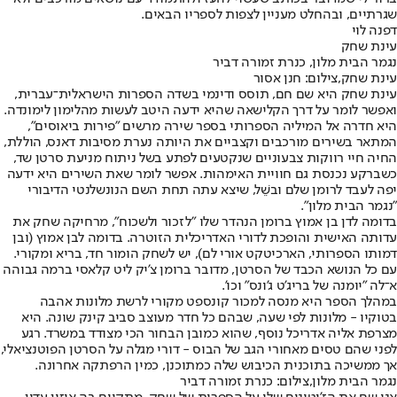
שגרתיים, ובהחלט מעניין לצפות לספריו הבאים.
דפנה לוי
עינת שחק
נגמר הבית מלון, כנרת זמורה דביר
עינת שחק,צילום: חנן אסור
עינת שחק היא שם חם, תוסס ודינמי בשדה הספרות הישראלית־עברית,
ואפשר לומר על דרך הקלישאה שהיא ידעה היטב לעשות מהלימון לימונדה.
היא חדרה אל המיליה הספרותי בספר שירה מרשים "פירות ביאוסים",
המתאר בשירים מורכבים וקצביים את היותה נערת מסיבות דאנס, הוללת,
החיה חיי רווקות צבעוניים שנקטעים לפתע בשל ניתוח מניעת סרטן שד,
כשברקע נכנסת גם חוויית האימהות. אפשר לומר שאת השירים היא ידעה
יפה לעבד לרומן שלם ובשֵׁל, שיצא עתה תחת השם הנונשלנטי הדיבורי
"נגמר הבית מלון".
בדומה לדן בן אמוץ ברומן הנהדר שלו "לזכור ולשכוח", מרחיקה שחק את
עדותה האישית והופכת לדורי האדריכלית הזוטרה. בדומה לבן אמוץ (ובן
דמותו הספרותי, הארכיטקט אורי לם), יש לשחק הומור חד, בריא ומקורי.
עם כל הנושא הכבד של הסרטן, מדובר ברומן צ'יק ליט קלאסי ברמה גבוהה
א־לה "יומנה של בריג'ט ג'ונס" וכו'.
במהלך הספר היא מנסה למכור קונספט מקורי לרשת מלונות אהבה
בטוקיו - מלונות לפי שעה, שבהם כל חדר מעוצב סביב קינק שונה. היא
מצרפת אליה אדריכל נוסף, שהוא כמובן הבחור הכי מצודד במשרד. רגע
לפני שהם טסים מאחורי הגב של הבוס - דורי מגלה על הסרטן הפוטנציאלי,
אך ממשיכה בתוכנית הכיבוש שלה כמתוכנן, כמין הרפתקה אחרונה.
נגמר הבית מלון,צילום: כנרת זמורה דביר