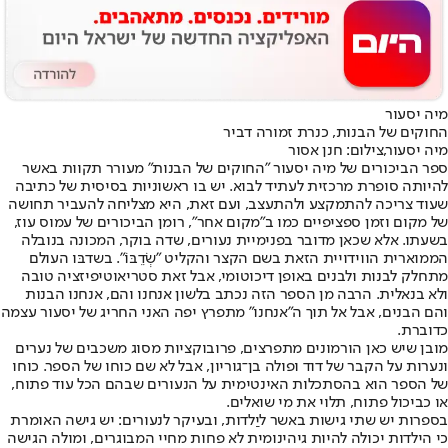
מיה יסעור
החוקים של הבנות, כנרת זמורה דביר
מיה יסעור,צילום: חנן אסור
ספר הביכורים של מיה יסעור "החוקים של הבנות" מעורר תקוות באשר
להיותה סופרת מרכזית לעתיד לבוא. יש בו ראשוניות בסיסית של כתיבה
שעוד צריכה להתמקצע ולהתעצב, ועם זאת, היא מצליחה להעביר תחושה
של מקום וזמן ספציפיים כמו ב"מקום אחר", רומן הביכורים של עמוס עוז,
בשעתו. אלא שכאן מדובר בפנימיית נעורים, שדה בוקר, המכונה בנובלה
הממוארית הווידויית הזאת בשם הקצר והקליט "שְׂדֵבּוֹ". בשדבּו העולם
מתחלק לבנות ולבנים באופן דיכוטומי, אבל זאת סטריאוטיפיזציה טובה
ולא בנאלית. הרבה מן הספר הזה נכתב בלשון אנחנו והם, אנחנו הבנות
והם הבנים, אבל אל תוך ה"אנחנו" מתפרץ יפה האני החריג של יסעור עצמה
כדוברת.
מובן שיש כאן הורמונים מתפרצים, פרובוקציות מסוג משכבים של נערים
ונערות על הקבר של דוד ופולה בן־גוריון, אבל לא שם כוחו של הספר. כוחו
של הספר הוא בהסתכלות האינטימית על הנעורים שבהם הכל עוד פתוח,
או כביכול פתוח, תלוי את מי שואלים.
בספרות יש שתי גישות באשר ליַלדות, ובעיקר לנעורים: יש גישה האומרת
כי הילדות יכולה להיות גיהינומית לא פחות מחיי המבוגרים, ומולה הגישה