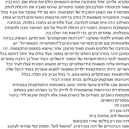
שקרא. אליהו, אחד מארבעה אחים הנושאים כולם את אותו שם, הוא (בין
שאר תכונותיו המלבבות) מספר סיפורים, שירש מאביו את היכולת לנתק
מסיפוריו את העוגן המכביד של המציאות. הוא גם ילד שאיבד את אביו בגיל
צעיר, והפנטזיה משמשת לו נתיב בריחה מרגשות המאיימים להכריע אותו.
השילוב הזה אינו פשוט לכתיבה, אבל סלונים נע בתוכו בקלות, בכתיבה
המשלבת רגישות, הומור דק ויכולת להטיל אל תוך הסיפור חכה ולהמתין
בסבלנות, עמודים רבים, כדי לראות מה יעלה בה.
לא מפתיע ללמוד שמחבר "זיכרונות מפוקפקים" הוא מדען, העוסק בבינה
מלאכותית וגם תרם תסריטי מערכונים ל"החמישייה הקאמרית". יש
בכתיבה של סלונים משהו מאוד מרענן, אחר, שיוצא במופגן מהקופסה. זה
כמובן ניכר במרכיבים המדע־בדיוניים בספר, אבל בולט עוד יותר דווקא בכל
הקשור לנוף ההתרחשויות של הספר, ירושלים. העיר שכל כך הרבה סופרים
העמיסו עליה משאות אידיאולוגיים כבדים מנשוא הופכת אצלו לעיר ככל
הערים, זירת הרפתקאות ילדית שאפשר למצוא אוצרות בפחי הזבל שלה
ולהתגאות כשנתקלים בנחש צפע, כי בתל אביב אין כאלה בכלל.
זיכרונות מפוקפקים,צילום: כנרת זמורה דביר
האופן שבו סלונים עוטף סיפור כואב במעטפת הרפתקאות צבעונית
ומסחררת והרגישות שמאפשרת לו לדייק כל כך כשהוא נוגע באותם
מקומות כואבים, מעידים על כישרון שאין אלא לקוות שיבוא לידי ביטוי
בספרים נוספים.
דפנה לוי
דנה גפן רון
טוטאל לוס, אחוזת בית
דנה גפן רון,צילום: שירי טננבאום
ספר הביכורים של דנה גפן דורון, "טוטאל לוס", מסמן קול שכדאי לעקוב