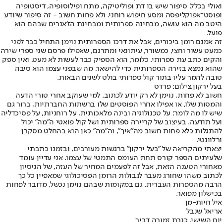
ואולי בכלל. סיפור שיש בו דת ופוליטיקה, מתח ופילוסופיה, דיסטופיה
ופוסט־אפוקליפסה ומסע חיפוש רוחני. ולא פחות חשוב - זה סיפור שיודע
היטב מה הוא עושה, מבחינה ספרותית ומבחינת הז'אנרים שבהם הוא
פועל.
זה אמנם רומן ביכורים, אבל את דרכו הספרותית נוימן התחיל כבר לפני
כמעט עשור וחצי, כמשורר, עיתונאי ומתרגם, שאפילו פרסם שני ספרי שירה
והקים כתב עת ספרותי. כלומר, הוא הספיק כבר לעשות לא מעט, ואין ספק
שהוא נמצא בזירה הספרותית כדי להישאר, מה שבפני עצמו הוא סיבה
טובה להמר עליו בתור קול ספרותי בולט לשנים הבאות.
בעל ירקון,צילום: פרדס
חשוב לא פחות, נוימן לא רק יודע לכתוב. למי שעוקב אחרי טורי הדעה
והמסות שלו, או אפילו אחרי הפוסטים שלו ברשתות החברתיות, ברור גם
שיש לו מה לומר: על טכנולוגיה ובינה מלאכותית, על רוחניות, על פסיכדליה
ועל תודעה. בעיצוב של קריירה ספרותית ושל קול פואטי ה"מה" יכול
להתגלות כלא פחות חשוב מה"איך", וה"מה" כאן הוא בהחלט מסקרן
ורלוונטי.
יצאתי מהקריאה של "בעל ירקון" ברגשות מעורבים, ובזמנו כתבתי
שלעיתים הספר קורס תחת העומס התמטי של עצמו. אני עדיין עומד
מאחורי הטענה הזאת, אבל זה לפעמים המחיר של העזה, של הניסיון
לכתוב משהו שחורג מעבר לגבולות הרומן הפסיכולוגי שמאפיין כל כך
הרבה מהספרות העברית. גם במקומות שבהם נוימן נכשל, מדובר לפחות
בכישלון מפואר.
איל חיות-מן
אריאל שנבל
יום השישי, כנרת זמורה דביר