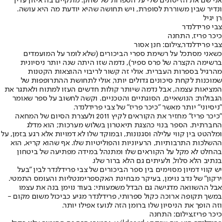
אני שם את הז'יטונים שלי על הספרות של שחק. מתקיים בה איזון עדין
ונדיר שבין משוררת לסופרת, ויש תחושה שהיא יודעת מה היא עושה.
רן יגיל
צבי פרידלנדר
כיכר פריז, התחנה
צבי פרידלנדר,צילום: חנן אסור
כשאני מסתכל על רשימת ספרי הביכורים (שלא לומר על המועמדים
ברשימה הקצרה של פרס ספיר), נדמה שזו היתה שנה יותר ניסיונית
מהרגיל בספרות העברית. אולי זה קשור לריבוי ההוצאות הקטנות
שמוכנות לקחת סיכונים גדולים יותר, אולי לתחושת ההתרופפות של
המציאות עצמה, אבל נדמה שיותר קולות חדשים העזו למתוח ולאתגר את
הגבולות: הנושאיים, הסוגתיים והטכניים. וקשה לחשוב על ספר שאומר
"ניסיוני" יותר מאשר "כיכר פריז" של צבי פרידלנדר.
"כיכר פריז" מחזיר את הקוראים לקיץ 2011 ולעצרת הסיום של המחאה
החברתית. הספר בנוי כהצגת תיאטרון בשלוש מערכות; הוא מדלג
ומלהטט בין קווי עלילה וסגנונות, ובמוקד שלו לא דמויות אלא רגע בזמן, על
ההשלכות התרבותיות, הרעיוניות והפוליטיות שלו. אף שהוא קריא, הוא
בהחלט לא מקל על הקוראים שלו ומתנהל במידה מפתיעה של ביטחון
בנתיב הלא סלול, ולעיתים גם הלא ברור שלו.
יש קווי דמיון מסוימים בין ספר הביכורים של צבי פרידלנדר לבין "בעל
ירקון" של נדב נוימן, בעיקר מבחינת האקספרימנטליות והעומס התמטי.
אבל ההשוואה מדגישה גם הבדל משמעותי: בעוד נוימן בנה את עצמו
במשך תקופה ארוכה כקול ספרותי, פרידלנדר מגיע כביכול משום מקום -
וזה הופך את הניסיון שלו ברומן הזה לנועז אפילו יותר.
כיכר פריז,צילום: התחנה