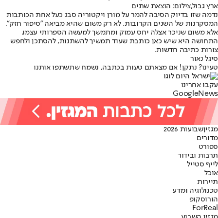
ארץ גבול,צילום: הוצאת שתים
נדמה שזו בדיוק הסיבה להמר על מורן ויקטוריה סבג כעל אחת הכותבות
המסקרנות של השנים הקרובות. לא רק משום שהיא מביאה "סיפור חזק",
אלא משום שניכר אצלה יחס עמוק ומתמשך למעשה הספרותי עצמו.
התחושה היא שיש כאן כותבת שעוד תמשיך להשתנות, להסתכן ולחפש
צורות כתיבה חדשות.
סיגל נאור
טעינו? נתקן! אם מצאתם טעות בכתבה, נשמח שתשתפו אותנו
עקבו אחרינו
G
o
o
g
l
e
News
מגזין
שבועות 2026
מדורים
ספורט
תרבות ובידור
לייף סטייל
אוכל
תיירות
טכנולוגיה ומדע
הורוסקופ
ForReal
מגזין השבוע