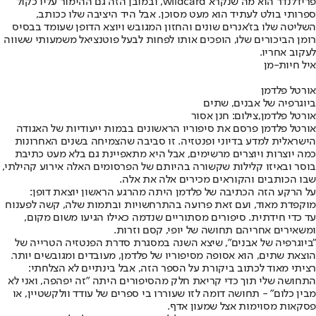
פרידלנדר הוא מה שנקרא wildcard, ובמובן הזה גם ההימור עליו כקול
ספרותי בולט לעתיד הוא מעט מסוכן. אבל היד היציבה שלו ככותב,
השליטה שלו בז'אנרים שונים והחזון המגובש ויוצא הדופן שעומד בבסיס
רומן הביכורים שלו, הופכים אותו לפחות לבעל פוטנציאל משמעותי ששווה
לעקוב אחריו.
איל חיות-מן
אורטל פלדמן
ביוגרפיה של אבנים, שתים
אורטל פלדמן,צילום: חנן אסור
אורטל פלדמן פרסם את סיפוריו הראשונים בבמות ייעודיות של האגודה
הישראלית למדע בדיוני ופנטזיה. זו סביבה שהצמיחה בשנים האחרונות
כמה יוצרות ויוצרים מרשימים, אבל היא מתאפיינת גם בלא מעט כתיבת
בוסר ובאיזו קלילות שקשורה בהיותם של הפרסומים האלה אירוע קהילתי,
שבו הכותבים והקוראים מכירים אלה את אלה.
על הרקע הזה הכתיבה של פלדמן היתה מהרגע הראשון יוצאת דופן:
מוקפדת מאוד, ועם זאת פרועה בהתרחשויות ובתמות שלה, קשה לפענוח
עד כדי חידתית. סיפורים מסתוריים שנדמה כאילו הגיעו משום מקום,
ומשאירים אחריהם תחושה של יופי, קסם וזרות.
"ביוגרפיה של אבנים", שיצא השנה במסגרת סדרת הפנטזיה הטרייה של
הוצאת שתים, הוא אסופה מסיפוריו של פלדמן, מעובדים ומגובשים יותר.
רציתי מאוד לכתוב ביקורת על הספר הזה, אבל בינתיים לא הצלחתי:
התחושה שלי תוך כדי קריאת חלק מהסיפורים היתה "זה יפהפה, ואני לא
מבין כלום" - תחושה דומה לזו שעוררו בי ספרים של עודד וולקשטיין, או
פסקאות מסוימות אצל שמעון אדף.