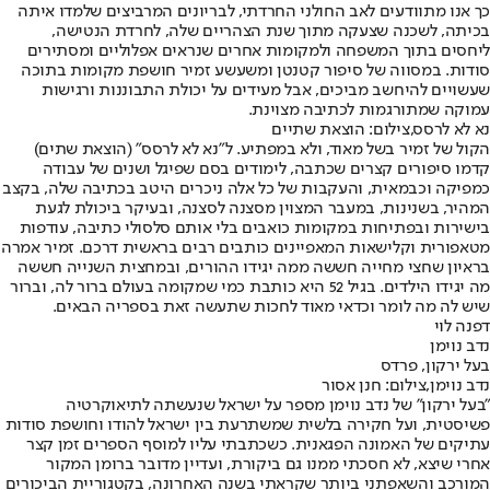
כך אנו מתוודעים לאב החולני החרדתי, לבריונים המרביצים שלמדו איתה
בכיתה, לשכנה שצעקה מתוך שנת הצהריים שלה, לחרדת הנטישה,
ליחסים בתוך המשפחה ולמקומות אחרים שנראים אפלוליים ומסתירים
סודות. במסווה של סיפור קטנטן ומשעשע זמיר חושפת מקומות בתוכה
שעשויים להיחשב מביכים, אבל מעידים על יכולת התבוננות ורגישות
עמוקה שמתורגמות לכתיבה מצוינת.
נא לא לרסס,צילום: הוצאת שתיים
הקול של זמיר בשל מאוד, ולא במפתיע. ל"נא לא לרסס" (הוצאת שתים)
קדמו סיפורים קצרים שכתבה, לימודים בסם שפיגל ושנים של עבודה
כמפיקה וכבמאית, והעקבות של כל אלה ניכרים היטב בכתיבה שלה, בקצב
המהיר, בשנינות, במעבר המצוין מסצנה לסצנה, ובעיקר ביכולת לגעת
בישירות ובפתיחות במקומות כואבים בלי אותם סלסולי כתיבה, עודפות
מטאפורית וקלישאות המאפיינים כותבים רבים בראשית דרכם. זמיר אמרה
בראיון שחצי מחייה חששה ממה יגידו ההורים, ובמחצית השנייה חששה
מה יגידו הילדים. בגיל 52 היא כותבת כמי שמקומה בעולם ברור לה, וברור
שיש לה מה לומר וכדאי מאוד לחכות שתעשה זאת בספריה הבאים.
דפנה לוי
נדב נוימן
בעל ירקון, פרדס
נדב נוימן,צילום: חנן אסור
"בעל ירקון" של נדב נוימן מספר על ישראל שנעשתה לתיאוקרטיה
פשיסטית, ועל חקירה בלשית שמשתרעת בין ישראל להודו וחושפת סודות
עתיקים של האמונה הפגאנית. כשכתבתי עליו למוסף הספרים זמן קצר
אחרי שיצא, לא חסכתי ממנו גם ביקורת, ועדיין מדובר ברומן המקור
המורכב והשאפתני ביותר שקראתי בשנה האחרונה, בקטגוריית הביכורים