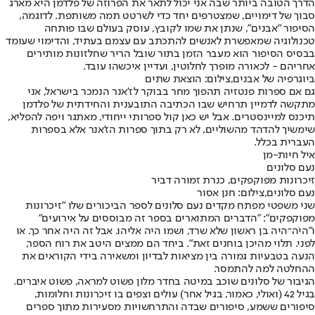
הדרך הטובה ביותר שבה אני יכול לתאר את הפרוזה של פלדמן היא מארג
סבוך של דימויים, שמצטרפים יחד כדי לשרטט תמה משותפת. לדוגמה,
הסיפור "אבנים", שנתן את שמו לקובץ, עוסק בעולם שבו פותחה
טכנולוגיה שמאפשרת לאנשים להתכתב עם עצמם בעתיד, והדימוי שעומד
בבסיס הסיפור הוא מעבר הזמן בתור שובל הריר שחלזונות מותירים
אחריהם - לכאורה מופרך לחלוטין, ועדיין איכשהו עובד.
ביוגרפיה של אבנים,צילום: הוצאת שתים
גם אם ספרות פנטזיה תהפוך מחר בבוקר לז'אנר הנמכר בישראל, אני
מתקשה לדמיין תרחיש שבו הכתיבה התובענית והחידתית של פלדמן
תיכנס למיינסטרים. אבל יש כאן קול ספרותי ייחודי, מאתגר ויפה להפליא,
שימשיך להדהד מהשוליים, לא רק בתוך ספרות הז'אנר אלא בספרות
העברית בכלל.
איל חיות-מן
נעם סלונים
זיכרונות מפוקפקים, כנרת זמורה דביר
נעם סלונים,צילום: חנן אסור
שני משפטי מפתח מקדים נעם סלונים לספר הביכורים שלו "זיכרונות
מפוקפקים": "הדברים המתוארים בספר זה מבוססים על אירועים"
ו"היֹה־היה בן ראשון שלא שרד, ושמו היה אליהו. אבל זה היה אחר כך. או
לפני. תלוי מהיכן בוחנים זאת". ביחד הם ממצים היטב את רוח הספר,
הנעה בטבעיות גמורה בין מציאות לבדיון ומשאירה בידי הקוראים את
ההחלטה למה להתמסר.
הגיבור של סלונים שוכב במיטה בחדר מלון פשוט למראה, פשוט איברים.
בגיל 42 (ואולי, כאמור, בגיל אחר) עולים וצפים בו זיכרונות וחלומות,
סיפורים ששמע, סיפורים שבדה והתרחשויות מסעירות מתוך ספרים