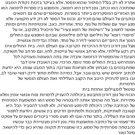
אחריו לא רק בגלל הסיפור שהוא מספר, אלא בעיקר בזכות נקודת המבט
שמתוכה הוא נכתב. גפן דורון היא רופאה, והמפגש בין ספרות לרפואה הוא
מן האזורים המסקרנים ביותר בספרות. כשסופרים שהם גם רופאים
כותבים על העולם שהם מכירים, נכנס אל הספר לא רק ידע מקצועי, אלא
מגע ישיר עם שאלות של גוף, פחד, אחריות, כאב, אינטימיות וחיים ומוות.
אפשר לחשוב על "רשימות של רופא צעיר" של מיכאיל בולגקוב, או על
"סיפורי רופא" של וויליאם קרלוס וויליאמס, שבהם המפגש עם החולים
הופך את היום־יום הרפואי לזירה של פחד, חמלה ובדידות אנושית.
אצל גפן דורון ניכרת ההיכרות הקרובה עם העולם הזה. בית החולים אינו
רק רקע עלילתי, אלא מרחב אנושי של עייפות, לחץ, וגם מרחב של תשוקה.
העובדה שהמספרת־הרופאה איבדה את בתה הפעוטה מעניקה לכל
המתרחש בבית החולים ממד נוסף, מרכזי, שכן האובדן אינו דבר
שמתבוננים בו מבחוץ אלא מציאות שצרובה בתוך המבט עצמו. היא יודעת
לכתוב יחסים שיש בהם שבר, אבֶל, כמיהה ותלות מתוך דיוק רגשי שובר לב,
ובו בזמן להחזיק היטב את הקצב העלילתי ואת העולם הנפשי של
הדמויות.
טוטאל לוס,צילום: אחוזת בית
הכוח של גפן דורון מתבטא ביכולתה להעניק לדמויות נפח אנושי אמין ומלא
סתירות. אבל מה שהופך אותה להבטחה של ממש הוא המשמעת הפנימית
של הכתיבה שלה: היכולת להימנע מהפרזה, ולא למהר להסביר הכל. היא
קשובה לשתיקות, למבוכות ולמתחים הדקים בין אנשים, ויודעת לתפור
מהם את העלילה. בתוך שדה שבו לא מעט ספרי ביכורים נשענים על אפקט
חד־פעמי או על כתיבה מתאמצת מדי, גפן דורון מצטיירת כבר עכשיו
כהבטחה ספרותית של ממש, כזו שמעוררת תקווה שהיא כאן כדי להישאר.
סיגל נאור