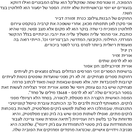
ההפוכה, זו שגורסת שמה שמקולקל הוא עולם המבוגרים ואילו דווקא
בנעורים יש יופי ובראשיתיות שלא יחזרו. הספר של יסעור הוא לחלוטין בצד
השני.
החוקים של הבנות,צילום: כנרת זמורה דביר
אני סקרן לאן תתפתח מכאן, אחרי ששפכה את קרביה בטקסט עירום
לחלוטין המוכיח כי שדה בוקר הוא לא מקום אלא מצב נפשי, כפי שהיא
כותבת. אני מהמר עליה ומשליך עליה את יהבי, ובינתיים בגלל ההקשר
המרדני, החילוני, הקיבוצי, המדרשי, הבן־גוריוני וכו', הייתי רואה בה
מועמדת ריאלית ביותר לפרס ברנר לספר ביכורים.
רן יגיל
אורית זמיר
נא לא לרסס, שתים
אורית זמיר,צילום: חנן אסור
ברשימת הספרים זוכי הפרסים הגדולים בעולם נמצאים רק לעיתים
רחוקות ספרים מצחיקים. זה לא רק מפני שוועדות שופטים נוטות לעיתים
קרובות למכובדוּת יתר, אלא משום שבאמת קשה מאוד לכתוב פרוזה
מצחיקה שיש בה גם עומק ויופי של ממש. אורית זמיר הצליחה לעשות זאת
בספר הביכורים שלה "נא לא לרסס - 13468 מילים על פחד".
המסה האישית הקצרה הזו מטפלת, לכאורה, בפחד הלא רציונלי מפני
ג'וקים, המשותף לרבות ולרבים כל כך. הכותבת עוברת טיפול קוגניטיבי
התנהגותי, שבמהלכו היא נאלצת למשש ג'וקים מפלסטיק, לשהות בנוכחות
ג'וקים מתים, ואפילו לשתות מכוס שיש בה ג'וק נוצץ מפלסטיק, והיא
מדווחת על כך בלשון רזה ועניינית ("תיאה אומרת שאני צריכה לעבור
מהתמודדות עם ג'וק סטטי להתמודדות עם ג'וק דינמי"), שלתוכה היא
מגניבה וידויים אישיים, שכנראה מרפדים ומחזקים את הפוביה שלה.