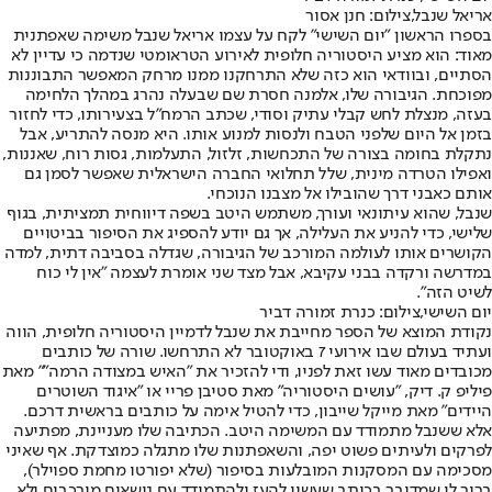
אריאל שנבל,צילום: חנן אסור
בספרו הראשון "יום השישי" לקח על עצמו אריאל שנבל משימה שאפתנית
מאוד: הוא מציע היסטוריה חלופית לאירוע הטראומטי שנדמה כי עדיין לא
הסתיים, ובוודאי הוא כזה שלא התרחקנו ממנו מרחק המאפשר התבוננות
מפוכחת. הגיבורה שלו, אלמנה חסרת שם שבעלה נהרג במהלך הלחימה
בעזה, מנצלת לחש קבלי עתיק וסודי, שכתב הרמח"ל בצעירותו, כדי לחזור
בזמן אל היום שלפני הטבח ולנסות למנוע אותו. היא מנסה להתריע, אבל
נתקלת בחומה בצורה של התכחשות, זלזול, התעלמות, גסות רוח, שאננות,
ואפילו הטרדה מינית, שלל תחלואי החברה הישראלית שאפשר לסמן גם
אותם כאבני דרך שהובילו אל מצבנו הנוכחי.
שנבל, שהוא עיתונאי ועורך, משתמש היטב בשפה דיווחית תמציתית, בגוף
שלישי, כדי להניע את העלילה, אך גם יודע להספיג את הסיפור בביטויים
הקושרים אותו לעולמה המורכב של הגיבורה, שגדלה בסביבה דתית, למדה
במדרשה ורקדה בבני עקיבא, אבל מצד שני אומרת לעצמה "אין לי כוח
לשיט הזה".
יום השישי,צילום: כנרת זמורה דביר
נקודת המוצא של הספר מחייבת את שנבל לדמיין היסטוריה חלופית, הווה
ועתיד בעולם שבו אירועי 7 באוקטובר לא התרחשו. שורה של כותבים
מכובדים מאוד עשו זאת לפניו, ודי להזכיר את "האיש במצודה הרמה״" מאת
פיליפ ק. דיק, "עושים היסטוריה" מאת סטיבן פריי או "איגוד השוטרים
היידים" מאת מייקל שייבון, כדי להטיל אימה על כותבים בראשית דרכם.
אלא ששנבל מתמודד עם המשימה היטב. הכתיבה שלו מעניינת, מפתיעה
לפרקים ולעיתים פשוט יפה, והשאפתנות שלו מתגלה כמוצדקת. אף שאיני
מסכימה עם המסקנות המובלעות בסיפור (שלא יפורטו מחמת ספוילר),
ברור לי שמדובר בכותב שעשוי להעז ולהתמודד עם נושאים מורכבים ולא