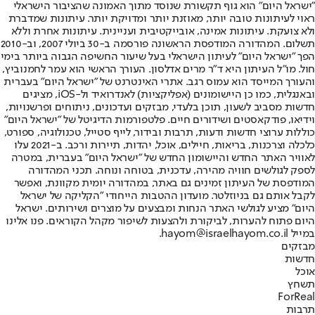
"ישראל היום" הוא גוף תקשורת שנוסד מתוך האמונה שהציבור הישראלי
ראוי לעיתונות טובה יותר, מאוזנת יותר ומדויקת יותר. עיתונות שמדברת
ולא צועקת. עיתונות אמינה, אובייקטיבית ועניינית. עיתונות אחרת וללא
תשלום. המהדורה המודפסת הראשונה פורסמה ב-30 ביולי 2007, וב-2010
הפך "ישראל היום" לעיתון הישראלי בעל שיעור החשיפה הגבוה ביותר בימי
חול. מו"ל העיתון היא ד"ר מרים אדלסון. העורך הראשי הוא עמר לחמנוביץ,
והעורך המייסד הוא עמוס רגב. אתרי האינטרנט של "ישראל היום" בעברית
ובאנגלית, כמו כן היישומונים (אפליקציות) לאנדרואיד ול-iOS, מציגים
חדשות מסביב לשעון, תוכן בלעדי, מבזקים ועדכונים, ניתוחים ופרשנויות,
וידיאו, פודקאסטים ושידורים חיים. פלטפורמות הדיגיטל של "ישראל היום"
כוללות ערוצי חדשות ודעות, תרבות ובידור, לייף סטייל, טכנולוגיה, ספורט,
כלכלה וצרכנות, בריאות, חיילים, אוכל, יהדות, תיירות ורכב. ב-2021 עלו
לאוויר האתר החדש והיישומון החדש של "ישראל היום" בעברית, במטרה
לספק לגולשים חוויה מהירה, עדכנית, בטוחה ונוחה. תכני המהדורה
המודפסת של העיתון זמינים גם באתר, במהדורה יומית מקוונת, ואפשר
לקבל אותם גם בניוזלטר. מועדון ההטבות הייחודי "הקליקה של ישראל
היום" מציע לגולשי האתר הנחות ומבצעים על מוצרים ושירותים. ישראל
היום פתוח להערות, לביקורת ולהצעות לשיפור מקהל הקוראים. פנו אלינו
במייל hayom@israelhayom.co.il.
מבזקים
חדשות
אוכל
תשחץ
ForReal
תרבות