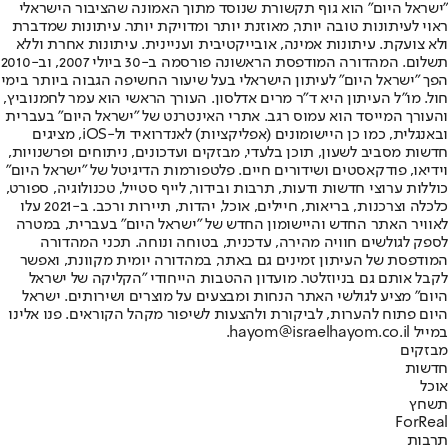
"ישראל היום" הוא גוף תקשורת שנוסד מתוך האמונה שהציבור הישראלי
ראוי לעיתונות טובה יותר, מאוזנת יותר ומדויקת יותר. עיתונות שמדברת
ולא צועקת. עיתונות אמינה, אובייקטיבית ועניינית. עיתונות אחרת וללא
תשלום. המהדורה המודפסת הראשונה פורסמה ב-30 ביולי 2007, וב-2010
הפך "ישראל היום" לעיתון הישראלי בעל שיעור החשיפה הגבוה ביותר בימי
חול. מו"ל העיתון היא ד"ר מרים אדלסון. העורך הראשי הוא עמר לחמנוביץ,
והעורך המייסד הוא עמוס רגב. אתרי האינטרנט של "ישראל היום" בעברית
ובאנגלית, כמו כן היישומונים (אפליקציות) לאנדרואיד ול-iOS, מציגים
חדשות מסביב לשעון, תוכן בלעדי, מבזקים ועדכונים, ניתוחים ופרשנויות,
וידיאו, פודקאסטים ושידורים חיים. פלטפורמות הדיגיטל של "ישראל היום"
כוללות ערוצי חדשות ודעות, תרבות ובידור, לייף סטייל, טכנולוגיה, ספורט,
כלכלה וצרכנות, בריאות, חיילים, אוכל, יהדות, תיירות ורכב. ב-2021 עלו
לאוויר האתר החדש והיישומון החדש של "ישראל היום" בעברית, במטרה
לספק לגולשים חוויה מהירה, עדכנית, בטוחה ונוחה. תכני המהדורה
המודפסת של העיתון זמינים גם באתר, במהדורה יומית מקוונת, ואפשר
לקבל אותם גם בניוזלטר. מועדון ההטבות הייחודי "הקליקה של ישראל
היום" מציע לגולשי האתר הנחות ומבצעים על מוצרים ושירותים. ישראל
היום פתוח להערות, לביקורת ולהצעות לשיפור מקהל הקוראים. פנו אלינו
במייל hayom@israelhayom.co.il.
מבזקים
חדשות
אוכל
תשחץ
ForReal
תרבות