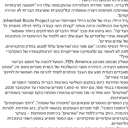
שהרוויחו מהמערכת הזאת".
לדבריה, הספר וסדרת הטלוויזיה שהתבססה עליו היו "תופעה תרבותית
ששינתה תפיסות ויצרה אמפתיה קולקטיבית שארצות הברית לא הכירה
קודם".
ביל היילי, נכדו של אלכס היילי וממייסדי ארגון Inherited Roots Project,
תקף את ההחלטה וכינה אותה "קצרת רואי בצורה בלתי רגילה וחסרת כל
הצדקה". הוא ציטט את סבו: "אחד הדברים המרתקים ביותר שאפשר
לעשות אחרי שלומדים על העם שלך הוא ללמוד על ההיסטוריה והתרבות
של עמים אחרים".
היילי הוסיף ותהה: "אם ספר כמו 'שורשים' עלול לפגוע בחלק מהקוראים,
למה לא לאסור גם קלאסיקה אמריקאית כמו 'הרפתקאותיו של האקלברי
פין'?"
טסלין מגנסון מארגון PEN America, הפועל להגנה על חופש הביטוי
וחופש היצירה, הזהירה מפני ההשלכות של הסרת ספרים מסוג זה: "אנחנו
מאבדים נקודת מגע עם העבר ונותנים לפחד להרוס את האפשרות לחינוך
עבור צעירים".
טנסי מדורגת כיום במקום השלישי בארצות הברית במספר הספרים
שנאסרו בבתי ספר, עם יותר מ-1,600 ספרים שהוסרו עד אוקטובר 2025.
"שורשים" הוא אחד מ-124 ספרים שהוסרו ממחוז נוקס קאונטי בשנתיים
האחרונות.
בין הספרים האסורים נמצאים גם "סיפורה של שפחה", "רודף העפיפונים"
ו"התפוז המכני", לצד ספרים העוסקים בנושאי להט"ב, גזע ומיניות. למרות
ההסרה, ניתן עדיין ללמד את "שורשים" בכיתות מסוימות - בעיקר
בקורסים אקדמיים מתקדמים - אם הספר מופיע באופן רשמי בתוכנית
הלימודים.