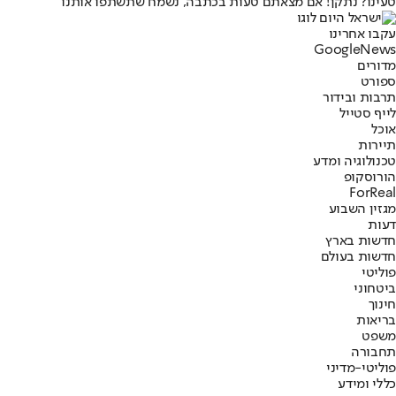
טעינו? נתקן! אם מצאתם טעות בכתבה, נשמח שתשתפו אותנו
עקבו אחרינו
G
o
o
g
l
e
News
מדורים
ספורט
תרבות ובידור
לייף סטייל
אוכל
תיירות
טכנולוגיה ומדע
הורוסקופ
ForReal
מגזין השבוע
דעות
חדשות בארץ
חדשות בעולם
פוליטי
ביטחוני
חינוך
בריאות
משפט
תחבורה
פוליטי-מדיני
כללי ומידע