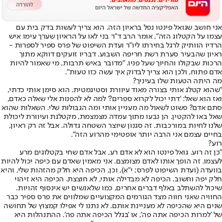
אני חושב שגואל פינטו נפל בראיון הזה. הוא צריך לעשות בדק בית עם
עצמו על הקטלוג הזה", אומר הרב ד"ר בני לאו על הראיון שערך עימו איש
הרדיו הוותיק לרגל בחירתו ליו"ר ועדת השיפוט של פרס ספיר לספרות -
ראיון שהבעיר סערת רשת חריפה השבוע. דבריו זועקים דווקא מתוך
הרכות שבקולו והחיוך שעל פניו. "מדובר באיש תרבות, מי שאמור להיות
אדם פתוח, ולכן הוא צריך לבדוק איך עשה כזו טעות".
מה היתה הטעות שלו בעיניך?
"שהוא קטלג אותי בצורה מאוד עיוורת וסטיגמטית. הוא סימן אותי כדתי,
ואז הוא שאל: 'דתי יכול לקרוא ספרים?' למה לא להפנות אלי שאלה כאדם,
סתם אדם? פשוט לשאול מה מעניין אותי ומה הגבולות שלי. השאלות שהוא
שאל באו להקטין. הן נבעו מתוך עמדה מצמצמת, מקטלגת ועיוורת ליכולת
שלנו לחיות במורכבות. זה סגנון שיוצר השטחה גדולה. אבל זה רק ראיון,
בחיים עצמם אני הרבה יותר אופטימי מהרוע הזה".
רוע?
"כן זה רוע. גואל פינטו הוא לא אדם רע, אבל אדם שחי בקטלוגים מרע
לעצמו. זה הופך אותו לאדם מצומצם. אני מאמין שאדם עם כיפה יכול להיות
בוועדה (ועדת השיפוט לפרס; י"א), וכן, הכיפה היא חלק מהזהות שלי, והיא
חלק יפה וחשוב. הכיפה לא מבדילה אותי, לא חוצצת. הכיפה היא זיהוי
שיכול להשתלב באלף דברים אחרים, כמו שלאנשים יש אינסוף זהויות.
החוויה שאני חווה מצד הגורמים המקצועיים שמלווים את פרס ספיר כבר
שנים היא שהכיפה לא מעניינת אותם. לא נתנו לי אפילו קמצוץ של תחושה
של 'למרות הכיפה אתה פה', או 'בגלל הכיפה אתה פה'. ההתנהלות היא