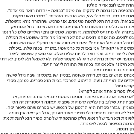
הדתית,צילום: אריק סולטן
התפיסה הזו גרמה לו להקים את מיזם "בבואה - יהדות רואה פני אדם",
שגם מטרתו, בדומה ל־929, היא הנגשת היהדות. "במרכז שאני מקים,
'בבואה', המטרה היא לראות פני אדם. אני מרגיש שהתורה נורא מושפלת.
את רואה כל מיני תופעות מול העיניים, ואת רואה ציבור גדול שמחזיק
בתורה ולא מתגייס למלחמה. זו חרפה. שנתיים וחצי הילדים שלנו כל הזמן
במילואים. מה אנחנו רואים שהם לא רואים? מה אדם ששומע את המילה
'תורה' חווה מול העיניים? האם הוא חווה אור או חושך? האם הוא חווה
מתינות או קנאות? אני באמת כל כך מאמין בתורה, בכוח שלה, ביכולת
שלה לייצר חיים, ואני רוצה להיות שליח שלה. אני מאמין שאפשר לייצר
תנועה ישראלית גדולה שהיא לא סקטוריאלית, לא לשמאל ולא לימין, לא דתי
ולא חילוני, אלא אמונה בכוח של התורה לייצר חיים".
מבחני כבוד ספרותיים
אנחנו נפגשים בביתו, דירה פשוטה בבניין ישן בקטמון, שבה גידל שישה
ילדים עם רעייתו, נועה. הריהוט המרכזי בבית הוא ספרים, כמובן. ספרי
קודש וחול.
אילו ספרים אתה אוהב לקרוא?
"אני מאוד אוהב ביוגרפיות ורומנים היסטוריים. אני אוהב דמויות, אז
מבחינתי, שילוב בין עלילה לדמויות שמביא תמונה היסטורית זה הכי
מעניין. עבורי ספרות היא הרנטגן של הנפש. יש ספרים שהם סיפור יפה,
אבל לא ספרות. מספרים לי סיפור מאוד מעניין, אבל בקריאה אין חוויה
לשונית ולא רעד של הנפש. חלק מהתפקיד של פרס ספיר הוא להעלות את
הרמה מסיפור לספר, לאמנות".
תן דוגמה.