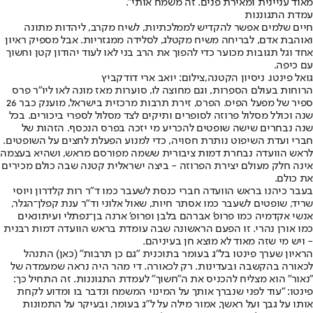
מאוד עניינית ומאירת פנים. זה משמח אותי".
עמדת התגוננות
חיים שלמים אפשר להקדיש לממלכתיות, לשיח מקרב, ליהדות מתונה
ואוהבת אדם, לבריחה משיח מקטלג, לסלידה ממגזריות. אבל מספיק ראיון
אחד וגל תגובות מכוער כדי להפוך את הרב בני לאו לעוד יהודון קטן וחשוך
עם כיפה.
גואל פינטו. ניסיון הקטנה,צילום: יואב ארי דודקביץ
הרוחות בעולם הספרות, וגם מחוצה לו, סוערות מאז מונה לאו ליו"ר פרס
ספיר של מפעל הפיס. הפרס, זירת תרבות מרכזית בישראל, מוענק כבר 26
שנה וכולל מסלול פרוזה לסופרים ותיקים לצד מסלול לספרי ביכורים. בכל
שנה נבחרים שישה שופטים להכריע מי יזכה בפרס הנכסף. הזהות של
חברי ועדת השיפוט נותרת חסויה, כדי למנוע הפעלת לחצים על השופטים.
לראש הוועדה נבחרת דמות ציבורית ששמה מפורסם מראש, ושהיא בעצמה
אינה חלק מעולם יצירת הפרוזה - ביצה ישראלית קטנה שבה כולם מכירים
את כולם.
בעבר כיהנו בראש הוועדה חברי כנסת לשעבר כמו ד"ר רות קלדרון ויוסי
שריד, שופטים לשעבר כמו אסתר חיות, שאול אלוני וד"ר ענת קפלן־הגלר,
אנשי אקדמיה כמו פרופ' אברהם בלבן ופרופ' ארנה בן־נפתלי ועיתונאים
כמו אורן נהרי. זו הפעם הראשונה שבה עומדת בראש הוועדה דמות רבנית
- ויש מי שזה מאוד לא מוצא חן בעיניהם.
הראיון שערך פינטו בל"ג בעומר בתוכנית "גם כן תרבות" (כאן) התנהל
לכאורה בהקשבה ובעדינות. רק לכאורה. די מהר היה נראה שמעמדה של
"נאור" הוא מצליח להכניס את ה"חשוך" לעמדת התגוננות. זה התחיל כך:
פינטו: "עוד לפני שנברך אותך על המינוי המשמח ונדבר בו ומדוע לקחת
אותו על גבך ועל ראשך, אמור מילה על ל"ג בעומר, ובעיקר על התמונות