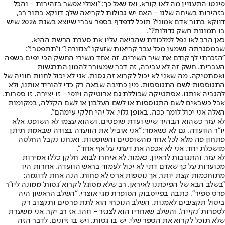
פינטו התעניין מה לאו קורא, ואז שאל כך: "ואולי אפשר בזהירות - והכל
בזהירות בשיחה שלנו - האם יש גבולות לקריאה שלך, דווקא בתור רב,
דווקא בתור אדם אמוני? תוכל לדפדף בספר עברי שיוצא בשנת 2026 שיש
בו תמונות חשק גדולות?".
כאן הרב לאו נפל למלכודת שהביאה עליו את סערת הרשת ההיא,
שבמסגרתה נשמעו מכל עבר קריאות שזעקו "צנזורה!" ו"תתפטר!":
"הזכרתי לך קודם את שיר השירים. זה אחד משירי החשק הכי יפים בשפה
העברית. חשק זה לא עבירה, זה דבר שמעורר להמון התרגשות
ואסתטיקה. מה שאני לא יכול לקרוא זה גסות. אני לא יכול לחוות חוויה של
התגוססות לשם התגוססות. מין כתיבה שבאה רק כדי להוריד אותנו, ולא
להגביה אותנו. אסתטיקה שכוללת גם ארוטיקה ויופי - זו יצירה, זו ספרות.
אבל כשבאים לשם התגוססות או לשם העלבון או לשם הקללה, במקומות
האלה אני יכול לומר ככה, באופן גלוי, אל יהי חלקי עימהם".
לא עזר כשהוא הבהיר שיש ועדת שופטים, ושהוא עצמו לא השופט, אלא
יו"ר הוועדה. גם לא כשאמר: "אני אוביל את הוועדה בצורה שבאמת תיתן
פתחון פה מלא לכל אחד מהשופטים והשופטות, ואנחנו נקבל החלטה
מושכלת יחד. אני לא אכפה את דעתי על אף אחד".
לא עזר, והתגובות לראיון, כאמור, לא איחרו לבוא. חלקן כללו אמירות
מכוערות על כך שאדם דתי לא יכול לעמוד בראש הוועדה. אחרות היו
מתוחכמות קצת יותר, אך נוטפות ארס לא פחות. הנה אחת לדוגמה:
"בשלב הבא של הפיכתנו לאיראן, רב שלא מסוגל לקרוא 'גסות' ממונה ליו"ר
פרס ספיר", כתבה בפייסבוק הסופרת מגי אוצרי. "השלב הראשון היה
ביטול תקציבים לאמנות. השלב הנוכחי הוא לתת פרסים ותקצוב רק
לספרות 'נקייה'. והשלב שאחריו הוא לצנזר - וזהו. אז רב יקר, אני משערת
שלא תוכל לקרוא את הספר שלי. יש בו גסות, ויש בו זיונים. לדבר הזה