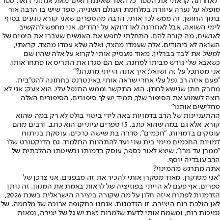
"לאחרונה קראתי את הספר 'כל האור שאיננו רואים' מאת אנתוני דואר. ספר
מופלא על נערה עיוורת במלחמת העולם השנייה, ספר שיש בו הרבה אור
בתוך החושך. זה ממש לכד אותי. הרבה מהספרים שאני קורא נוגעים בסוף
לימי השואה, אבל לאחרונה לאו דווקא על יהודים. אני מחפש להקשיב
לאנשים, מה קורה להם. התחלתי לחפש את האנשים שעברו את הימים של
השואה לא כיהודים. אלה שעמדו מהצד, ואלה שלא עמדו מהצד. קראתי,
למשל, את 'לבד בברלין'. מאוד מעסיק אותי לקרוא על אלה שהיו שם
כשאבא שלי גורש מביתו למחנה, אם הם סגרו את התריס או פתחו אותו.
אני מסתכל על זה ושואל: איך אתה הייתי מתנהג?"
"פעם איזה רב נפל עלי אחרי שראה אותי באינטרנט בחתונה להט"בית,
מחבק חתן שנישא לחתן. הוא התקשר וממש התנפל עלי. הוא צעק: אני לא
רוצה לשמוע את הסיפור שלך, תמיד יש לך סיפורים, הסיפורים האלה
מחלישים אותנו"
ההתעניינות של הרב בדמויות באה לידי ביטוי בולט לא רק במה שהוא
קורא, אלא גם במה שהוא כתב. 15 ספרים עיוניים הוא כתב, ורבים מהם
עוסקים בדמויות. "חכמים", סדרה בת שישה כרכים, עוסקת בניתוח
דמויות החכמים מימי בית שני ועד להתהוות התלמוד. גם הדוקטורט שלו
"ממרן עד מרן", שיצא לאור כספר, עוסק בדמותו ובשיטתו ההלכתית של
הרב עובדיה יוסף.
אתה מתרגש מהמינוי?
"אני מסוקרן. מאוד מסקרן אותי להכיר את זה מבפנים. אני צרכן של
ספרים. אף פעם לא הייתי בפוזיציה של לראות באמת את המגוון. זה נותן
הזדמנות לפתוח איזה חלון על מה שקורה ביצירה הישראלית בשנת 2026,
לאן הולכת רוח היצירה. זו הזדמנות. אנחנו בתקופה ארוכה של מלחמה, של
נמיכות רוח, ומשמח אותי לדעת שלמרות זאת יש גל של יצירה, ומאות