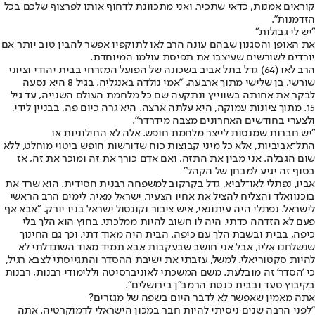
קוראים אמנות, כדאי שתכיר. ואני מתכוונת לדחוף אותו לפרצוף שלכם בכל
הזדמנות".
"יש לי גבולות"
את האופן והסגנון שבהם עונה הרב לאו לתוקפיו אפשר להבין טוב יותר אם
יורדים לשורשים שעיצבו את תפיסת עולמו המיוחדת.
הרב לאו (64) גדל בתל אביב בשכונה של הפועל המזרחי בבית יהודי וציוני
שורשי, בן שלישי מתוך ארבעה. "אמי נולדה באנגליה. בגיל 8 היא נסעה
לבקר את אחותה בשווייץ ונתקעה שם כל מלחמת העולם השנייה, עד גיל
15. מתוך ציונות עמוקה, היא עלתה ארצה. היא גרה כיום פה, בבניין לידי,
ולצערי בחודשים האחרונים מצבה מידרדר".
"יש חברות שמנסות לייצר מלחמת חופש. אלה לא החילוניות או
התל־אביביות, אלא כל מיני קבוצות כוח שדורשות חופש ביטוי מוחלט, ללא
שום הגבלה. אני מבין את התזה, ואם אדם כורך את זה ומוכר את זה, אז
בסוף זה יגיע למבחן של הקהל"
אביו, נפתלי לאו־לביא, גדל בקרקוב למשפחה רבנית חסידית. הוא שרד את
בוכנוואלד והצליח להציל את אחיו הצעיר, ישראל מאיר, לימים הרב הראשי
לישראל. נפתלי היה עיתונאי, איש ציבור וקונסול ישראל בניו יורק. "אבא אף
פעם לא הזדהה כדתי. היה לו חשוב להיות ממלכתי. בחוץ הוא הלך בלי
כיפה, בבית ובשבת הלך עם כיפה. הבית היה מאוד דתי, וכך גם החינוך
שנשלחנו אליו, אבל אני חושב שבעקבות אבא תמיד מאוד השתדלתי לא
להיות סקטוריאלי. למשל, עזבתי את ישיבת ההסדר והתגייסתי לצבא רגיל,
כי 'הסדר' זה מובלעת. משם המשכתי לאוניברסיטה וללימודי רבנות, רבנות
בקיבוץ סעד ובבית כנסת הרמב"ן בירושלים".
אתה מאמין שאפשר לא לדבר היום בשפה של מגזרים?
"לפני הרבה שנים ניסיתי להיות חבר במכון הישראלי לדמוקרטיה. אתה