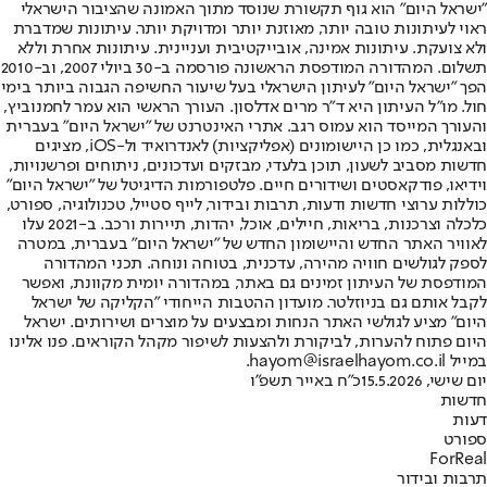
"ישראל היום" הוא גוף תקשורת שנוסד מתוך האמונה שהציבור הישראלי
ראוי לעיתונות טובה יותר, מאוזנת יותר ומדויקת יותר. עיתונות שמדברת
ולא צועקת. עיתונות אמינה, אובייקטיבית ועניינית. עיתונות אחרת וללא
תשלום. המהדורה המודפסת הראשונה פורסמה ב-30 ביולי 2007, וב-2010
הפך "ישראל היום" לעיתון הישראלי בעל שיעור החשיפה הגבוה ביותר בימי
חול. מו"ל העיתון היא ד"ר מרים אדלסון. העורך הראשי הוא עמר לחמנוביץ,
והעורך המייסד הוא עמוס רגב. אתרי האינטרנט של "ישראל היום" בעברית
ובאנגלית, כמו כן היישומונים (אפליקציות) לאנדרואיד ול-iOS, מציגים
חדשות מסביב לשעון, תוכן בלעדי, מבזקים ועדכונים, ניתוחים ופרשנויות,
וידיאו, פודקאסטים ושידורים חיים. פלטפורמות הדיגיטל של "ישראל היום"
כוללות ערוצי חדשות ודעות, תרבות ובידור, לייף סטייל, טכנולוגיה, ספורט,
כלכלה וצרכנות, בריאות, חיילים, אוכל, יהדות, תיירות ורכב. ב-2021 עלו
לאוויר האתר החדש והיישומון החדש של "ישראל היום" בעברית, במטרה
לספק לגולשים חוויה מהירה, עדכנית, בטוחה ונוחה. תכני המהדורה
המודפסת של העיתון זמינים גם באתר, במהדורה יומית מקוונת, ואפשר
לקבל אותם גם בניוזלטר. מועדון ההטבות הייחודי "הקליקה של ישראל
היום" מציע לגולשי האתר הנחות ומבצעים על מוצרים ושירותים. ישראל
היום פתוח להערות, לביקורת ולהצעות לשיפור מקהל הקוראים. פנו אלינו
במייל hayom@israelhayom.co.il.
יום שישי, 15.5.2026
כ"ח באייר תשפ"ו
חדשות
דעות
ספורט
ForReal
תרבות ובידור