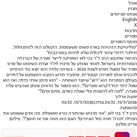
אוכל
מגזין
אנחנו מגייסים
English
X
תרבות
ספרים
מוסף הספרים
"פוליטיקת הזהויות בארץ פשוט משעממת. הקטלוג הזה ל'מתנחלת',
'חילוני' ו'דתי' עיוור ליכולת שלנו לחיות במורכבות"
הכיפה שחובש הרב ד"ר בני לאו הספיקה לייצר סערה של הברנז'ה
הספרותית בישראל, לאחר שנודע על מינויו ליו"ר ועדת השיפוט של פרס
ספיר של מפעל הפיס לשנת 2026 • בשיחה גלויה הוא יוצא נגד הניסיון
להכניס אותו למגירה קטגורית, ומסביר מדוע המבט המצמצם על דתיים
בעולם הספרות הוא "רוע" שיוצר השטחה • "הוא סימן אותי כדתי, ואז הוא
שאל: דתי יכול לקרוא ספרים?", הוא מספר על הראיון שנתן ושהביא עליו
סערה, "למה לא להפנות אלי שאלה כאדם, סתם אדם?"
יפעת ארליך
15/5/2026, 06:32
,עודכן
15/5/2026, 06:32
0
השמעה
הרב ד"ר בני לאו. "אני מרגיש שהתורה נורא מושפלת. מה אדם ששומע את
המילה 'תורה' חווה מול העיניים? האם הוא חווה אור או חושך?". צילום:
אריק סולטן