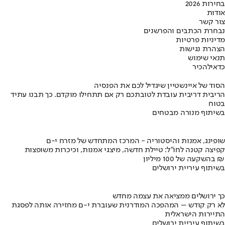
בחירות 2026
אודות
צור קשר
נבחרת הכתבים והפרשנים
מדיניות פרטיות
הצהרת נגישות
תנאי שימוש
כדאי
להכיר
הסוד של איינשטיין שיגדיל לכם את הפנסיה
הריבית דריבית עובדת לטובתכם רק אם תתחילו מוקדם. כך תבנו עתיד
בטוח
בשיתוף מנורה מבטחים
שופינג, אמנות והיסטוריה - המרכז המתחדש של מזרח י-ם
קפיצה קטנה לחו"ל: טיילת חדשה, מיצגי אמנות, וכיכרות משופצות
בהשקעה של 100 מיליון ₪
בשיתוף עיריית ירושלים
כך ירושלים ממציאה את עצמה מחדש
לא רק קודש – המהפכה המודרנית שעוברת י-ם מחזירה אותה לפסגת
התיירות הישראלית
בשיתוף עיריית ירושלים