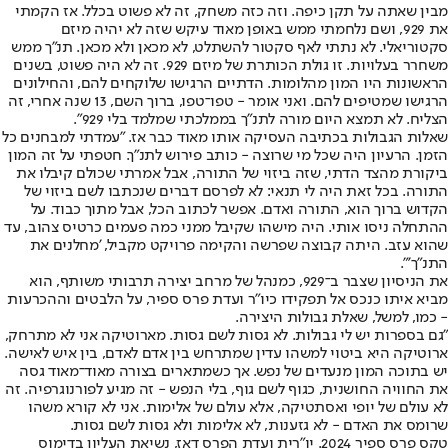
מבין שאתה על תקן כיפה. וזה כזה משחק, זה לא פשוט בכלל. אז הקמתי
את 929, ושם נלחמתי ממש באופן מאוד עיקש שזה לא יהיה מיזם
סקטוריאלי. לא נתתי לאף סקטור להשתלט, לא מכאן ולא מכאן. תנ"ך ממש
משחרר בעלויות. זו גולת הכותרת של מיזם 929. זה לא היה פשוט, בשנים
הראשונות היו המון מהלומות. הדתיים הרגישו שלוקחים להם, והחילונים
הרגישו שמטיפים להם. ואני אומר - טפו־טפו, ברוך השם, 13 שנה אחרי, זה
הצליח. לא תמצא היום מורה לתנ"ך בממלכתי שמלמד בלי 929".
שאלות הגבולות בכתיבה העסיקה אותו מאוד כבר אז. "עמדתי למבחנים כל
הזמן. הרעיון היה שכל מי שרוצה - כותב פירוש לתנ"ך. חטפתי על זה המון
ביקורת מהצד הדתי, שזה ביזוי של התורה, אבל אמרתי שכולם קיבלו את
התורה. בכל זאת היה לי תנאי: לא לפרסם דברים שנכתבו לשם ביזוי של
הקדוש ברוך הוא, התורה ואדם. אפשר לכתוב הכל, אבל מתוך כבוד. על
ההתחלה ניסו אותי. היה מישהו שקיבל ממני כמה פעמים כרטיס צהוב, עד
שהוא עזב. היתה קבוצה שפרשה והקימה פרויקט מקביל, 'מחלנים את
התנ"ך'".
את הניסיון שצבר ב־929, כמנהל של מרחב יצירה תרבותי משותף, הוא
מביא איתו כנכס אל תפקידו כיו"ר ועדת פרס ספיר, על הלבטים וההכרעות
- כמו, למשל, שאלת גבולות היצירה.
"גם בספרות יש לי גבולות. לא גסות לשם גסות. מארוטיקה אני לא מתרחק,
ארוטיקה היא ביטוי למשהו עדין שמתרחש בין אדם לאדם, בין איש לאישה.
יש בתוכה המון מנעדים של נפש. אך כשמתארים בצורה מאוד־מאוד גסה
את החוויה החושנית, כגוף לשם גוף, בלי הנפש - זה מגיע לפורנוגרפיה. זה
לא עולם של יופי ואסתטיקה, אלא עולם של אלימות. אני לא קורא משהו
שרומס את האדם - לא גזענות, לא אלימות ולא גסות לשם גסות.
טקס פרס ספיר 2024. יו"רית ועדת הפרס דאז, נשיאת העליון בדימוס