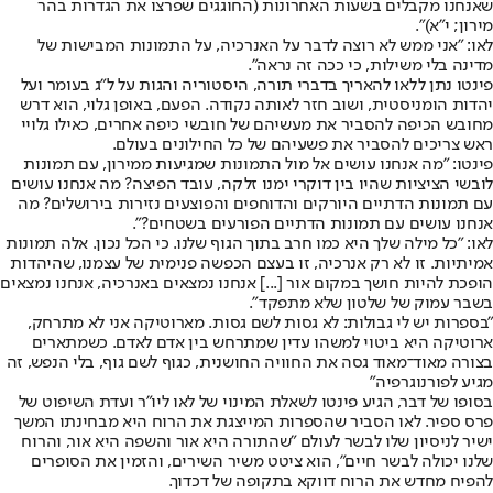
שאנחנו מקבלים בשעות האחרונות (החוגגים שפרצו את הגדרות בהר
מירון; י"א)".
לאו: "אני ממש לא רוצה לדבר על האנרכיה, על התמונות המבישות של
מדינה בלי משילות, כי ככה זה נראה".
פינטו נתן ללאו להאריך בדברי תורה, היסטוריה והגות על ל"ג בעומר ועל
יהדות הומניסטית, ושוב חזר לאותה נקודה. הפעם, באופן גלוי, הוא דרש
מחובש הכיפה להסביר את מעשיהם של חובשי כיפה אחרים, כאילו גלויי
ראש צריכים להסביר את פשעיהם של כל החילונים בעולם.
פינטו: "מה אנחנו עושים אל מול התמונות שמגיעות ממירון, עם תמונות
לובשי הציציות שהיו בין דוקרי ימנו זלקה, עובד הפיצה? מה אנחנו עושים
עם תמונות הדתיים היורקים והדוחפים והפוצעים נזירות בירושלים? מה
אנחנו עושים עם תמונות הדתיים הפורעים בשטחים?".
לאו: "כל מילה שלך היא כמו חרב בתוך הגוף שלנו. כי הכל נכון. אלה תמונות
אמיתיות. זו לא רק אנרכיה, זו בעצם הכפשה פנימית של עצמנו, שהיהדות
הופכת להיות חושך במקום אור [...] אנחנו נמצאים באנרכיה, אנחנו נמצאים
בשבר עמוק של שלטון שלא מתפקד".
"בספרות יש לי גבולות: לא גסות לשם גסות. מארוטיקה אני לא מתרחק,
ארוטיקה היא ביטוי למשהו עדין שמתרחש בין אדם לאדם. כשמתארים
בצורה מאוד־מאוד גסה את החוויה החושנית, כגוף לשם גוף, בלי הנפש, זה
מגיע לפורנוגרפיה"
בסופו של דבר, הגיע פינטו לשאלת המינוי של לאו ליו"ר ועדת השיפוט של
פרס ספיר. לאו הסביר שהספרות המייצגת את הרוח היא מבחינתו המשך
ישיר לניסיון שלו לבשר לעולם "שהתורה היא אור והשפה היא אור, והרוח
שלנו יכולה לבשר חיים", הוא ציטט משיר השירים, והזמין את הסופרים
להפיח מחדש את הרוח דווקא בתקופה של דכדוך.