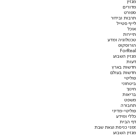
מגזין
מדורים
ספורט
תרבות ובידור
לייף סטייל
אוכל
תיירות
טכנולוגיה ומדע
הורוסקופ
ForReal
מגזין השבוע
דעות
חדשות בארץ
חדשות בעולם
פוליטי
ביטחוני
חינוך
בריאות
משפט
תחבורה
פוליטי-מדיני
כללי ומידע
דף הבית
זמני כניסת וצאת שבת
מגזין השבוע