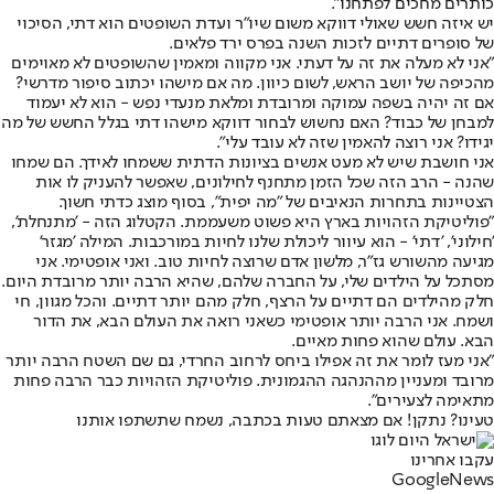
כותרים מחכים לפתחנו".
יש איזה חשש שאולי דווקא משום שיו"ר ועדת השופטים הוא דתי, הסיכוי
של סופרים דתיים לזכות השנה בפרס ירד פלאים.
"אני לא מעלה את זה על דעתי. אני מקווה ומאמין שהשופטים לא מאוימים
מהכיפה של יושב הראש, לשום כיוון. מה אם מישהו יכתוב סיפור מדרשי?
אם זה יהיה בשפה עמוקה ומרובדת ומלאת מנעדי נפש - הוא לא יעמוד
למבחן של כבוד? האם נחשוש לבחור דווקא מישהו דתי בגלל החשש של מה
יגידו? אני רוצה להאמין שזה לא עובד עלי".
אני חושבת שיש לא מעט אנשים בציונות הדתית ששמחו לאידך. הם שמחו
שהנה - הרב הזה שכל הזמן מתחנף לחילונים, שאפשר להעניק לו אות
הצטיינות בתחרות הנאיבים של "מה יפית", בסוף מוצג כדתי חשוך.
"פוליטיקת הזהויות בארץ היא פשוט משעממת. הקטלוג הזה - 'מתנחלת',
'חילוני', 'דתי' - הוא עיוור ליכולת שלנו לחיות במורכבות. המילה 'מגזר'
מגיעה מהשורש גז"ר, מלשון אדם שרוצה לחיות טוב. ואני אופטימי. אני
מסתכל על הילדים שלי, על החברה שלהם, שהיא הרבה יותר מרובדת היום.
חלק מהילדים הם דתיים על הרצף, חלק מהם יותר דתיים. והכל מגוון, חי
ושמח. אני הרבה יותר אופטימי כשאני רואה את העולם הבא, את הדור
הבא. עולם שהוא פחות מאיים.
"אני מעז לומר את זה אפילו ביחס לרחוב החרדי, גם שם השטח הרבה יותר
מרובד ומעניין מההנהגה ההגמונית. פוליטיקת הזהויות כבר הרבה פחות
מתאימה לצעירים".
טעינו? נתקן! אם מצאתם טעות בכתבה, נשמח שתשתפו אותנו
עקבו אחרינו
G
o
o
g
l
e
News