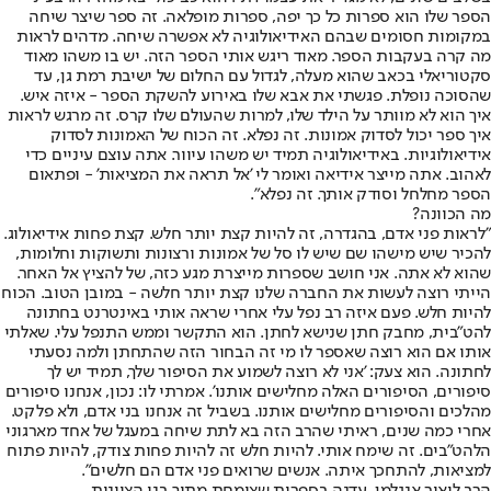
הספר שלו הוא ספרות כל כך יפה, ספרות מופלאה. זה ספר שיצר שיחה
במקומות חסומים שבהם האידיאולוגיה לא אפשרה שיחה. מדהים לראות
מה קרה בעקבות הספר. מאוד ריגש אותי הספר הזה. יש בו משהו מאוד
סקטוריאלי בכאב שהוא מעלה, לגדול עם החלום של ישיבת רמת גן, עד
שהסוכה נופלת. פגשתי את אבא שלו באירוע להשקת הספר - איזה איש.
איך הוא לא מוותר על הילד שלו, למרות שהעולם שלו קרס. זה מרגש לראות
איך ספר יכול לסדוק אמונות. זה נפלא. זה הכוח של האמונות לסדוק
אידיאולוגיות. באידיאולוגיה תמיד יש משהו עיוור. אתה עוצם עיניים כדי
לאהוב. אתה מייצר אידיאה ואומר לי 'אל תראה את המציאות' - ופתאום
הספר מחלחל וסודק אותך. זה נפלא".
מה הכוונה?
"לראות פני אדם, בהגדרה, זה להיות קצת יותר חלש. קצת פחות אידיאולוג.
להכיר שיש מישהו שם שיש לו סל של אמונות ורצונות ותשוקות וחלומות,
שהוא לא אתה. אני חושב שספרות מייצרת מגע כזה, של להציץ אל האחר.
הייתי רוצה לעשות את החברה שלנו קצת יותר חלשה - במובן הטוב. הכוח
להיות חלש. פעם איזה רב נפל עלי אחרי שראה אותי באינטרנט בחתונה
להט"בית, מחבק חתן שנישא לחתן. הוא התקשר וממש התנפל עלי. שאלתי
אותו אם הוא רוצה שאספר לו מי זה הבחור הזה שהתחתן ולמה נסעתי
לחתונה. הוא צעק: 'אני לא רוצה לשמוע את הסיפור שלך, תמיד יש לך
סיפורים, הסיפורים האלה מחלישים אותנו'. אמרתי לו: נכון, אנחנו סיפורים
מהלכים והסיפורים מחלישים אותנו. בשביל זה אנחנו בני אדם, ולא פלקט.
אחרי כמה שנים, ראיתי שהרב הזה בא לתת שיחה במעגל של אחד מארגוני
הלהט"בים. זה שימח אותי. להיות חלש זה להיות פחות צודק, להיות פתוח
למציאות, להתחכך איתה. אנשים שרואים פני אדם הם חלשים".
הרב ליאור אנגלמן. עדנה בספרות שצומחת מתוך בני הציונות