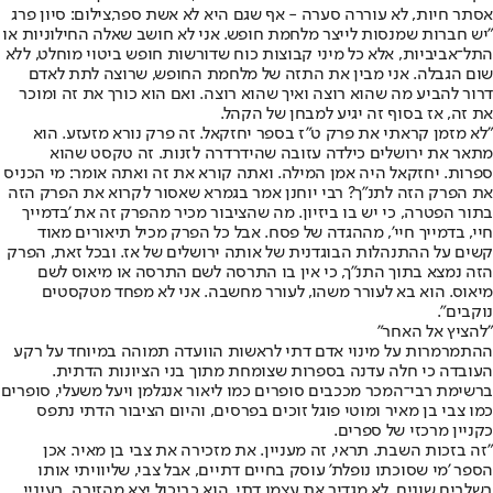
אסתר חיות, לא עוררה סערה - אף שגם היא לא אשת ספר,צילום: סיון פרג
"יש חברות שמנסות לייצר מלחמת חופש. אני לא חושב שאלה החילוניות או
התל־אביביות, אלא כל מיני קבוצות כוח שדורשות חופש ביטוי מוחלט, ללא
שום הגבלה. אני מבין את התזה של מלחמת החופש, שרוצה לתת לאדם
דרור להביע מה שהוא רוצה ואיך שהוא רוצה. ואם הוא כורך את זה ומוכר
את זה, אז בסוף זה יגיע למבחן של הקהל.
"לא מזמן קראתי את פרק ט"ז בספר יחזקאל. זה פרק נורא מזעזע. הוא
מתאר את ירושלים כילדה עזובה שהידרדרה לזנות. זה טקסט שהוא
ספרות. יחזקאל היה אמן המילה. ואתה קורא את זה ואתה אומר: מי הכניס
את הפרק הזה לתנ"ך? רבי יוחנן אמר בגמרא שאסור לקרוא את הפרק הזה
בתור הפטרה, כי יש בו ביזיון. מה שהציבור מכיר מהפרק זה את 'בדמייך
חיי, בדמייך חיי', מההגדה של פסח. אבל כל הפרק מכיל תיאורים מאוד
קשים על ההתנהלות הבוגדנית של אותה ירושלים של אז. ובכל זאת, הפרק
הזה נמצא בתוך התנ"ך, כי אין בו התרסה לשם התרסה או מיאוס לשם
מיאוס. הוא בא לעורר משהו, לעורר מחשבה. אני לא מפחד מטקסטים
נוקבים".
"להציץ אל האחר"
ההתמרמרות על מינוי אדם דתי לראשות הוועדה תמוהה במיוחד על רקע
העובדה כי חלה עדנה בספרות שצומחת מתוך בני הציונות הדתית.
ברשימת רבי־המכר מככבים סופרים כמו ליאור אנגלמן ויעל משעלי, סופרים
כמו צבי בן מאיר ומוטי פוגל זוכים בפרסים, והיום הציבור הדתי נתפס
כקניין מרכזי של ספרים.
"זה בזכות השבת. תראי, זה מעניין. את מזכירה את צבי בן מאיר. אכן
הספר 'מי שסוכתו נופלת' עוסק בחיים דתיים, אבל צבי, שליוויתי אותו
בשלבים שונים, לא מגדיר את עצמו דתי. הוא כביכול יצא מהזירה. בעיניי