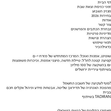
דף הבית
זמני כניסת וצאת שבת
מגזין השבוע
בחירות 2026
אודות
צור קשר
נבחרת הכתבים והפרשנים
מדיניות פרטיות
הצהרת נגישות
תנאי שימוש
כדאי
להכיר
שופינג, אמנות ואוכל: המרכז המתחדש של מזרח י-ם
קפיצה קטנה לחו"ל: טיילת חדשה, מיצגי אמנות, וכיכרות משופצות
בהשקעה של 100 מיליון ₪
בשיתוף עיריית ירושלים
סוף לעקיצה של חשבון החשמל?
מהפכת האנרגיה של תדיראן: שליטה, אבטחת מידע וניהול אקלים חכם
בבית
בשיתוף TADIRAN
מאחורי הקלעים של הטעם הישראלי