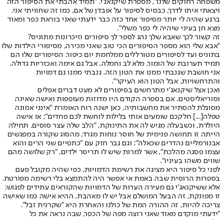
משפחה רחוקים שלנו", מספרת שיקנאג׳י. ״תמיד אהבתי את הסיפור הזה
ויצאתי איתו לדרך, כבסיס לסיפור על אובדן של אם, כמו זה שחוויתי אני.
ברגע שהיה לי יותר מסיפור אחד כזה כבר ידעתי שאני בוראת כפר ומאוד
מצא חן בעיני שיהיה לי כפר משלי".
זה קשור לכך שאבא שלך נהג לספר לך סיפורים וזיכרונות מתוניס?
״אבא שלי הוא מספר הסיפורים הכי טוב שאני מכירה, מסיפורי הילדות שלו
בתוניס ועד לסיפורים מטורללים ממלחמת יום כיפור. הסיפורים שלו הם
תמיד תערובת של הומור, מלא לב וחמלה, אבל גם אימה ואכזריות גדולה.
אני חושבת שגנבתי ממנו את הטון הזה. גנבתי ממנו גם דמויות
והתרחשויות, אבל הטון הוא העיקר".
ואכן אצל שיקנאג׳י מתרחשים בסיפורים לא מעט דברים אפלים
וסוריאליסטים. אם בספרה הקודם היו מדוזות מעופפות ואישה שאינה
מסוגלת להסתיר את מחשבותיה, כאן ישנה רוח האומרת ״אינני אמונה
טפלה[...] חלקכם שומעים אותי בלילות לוחשת לכם פחדים"; או אישה
היולדת, וכשבעלה מגיש לה את התינוקת, ״הלב שלה עצר סוסים. תחילה
הייתה זו תחושה פנימית של חוסר נוחות מגרד, מהסוג שקורה במפגשים
אבנורמליים נהדרים שכאלה"; וגם גבר חזק עם ״כתפיים שני הרים והוא
עצמו פסגה מהלכת״, אשר למרות שיש לו תריסר ילדים, ״רק שלושה מהם
שווים משהו בעיניו".
לפני כל סיפור היא מציגה את רשימת הדמויות, כפי שהיה מקובל פעם
בספרות הרוסית שבה באמת אי אפשר היה להתמצא בלי רשימה מפורטת.
אלא ששיקנאג׳י גם מעירה הערות של הדמויות שהקוראים עתידים לפגוש:
זו מפונקת, זה הבעל המושלם אבל יש לו מאהבת, ההיא אישה כמו שאישה
צריכה להיות, זה ההורה המת של כולנו והאחרת היא ״שקרנית זבל".
״ידעתי מוקדם מאוד שאני רוצה מפה של הכפר, שבה נראה את כל