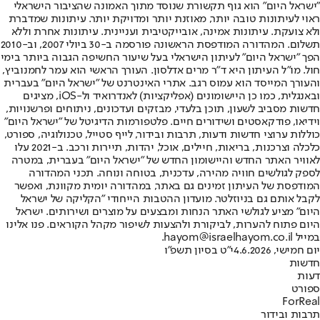
"ישראל היום" הוא גוף תקשורת שנוסד מתוך האמונה שהציבור הישראלי
ראוי לעיתונות טובה יותר, מאוזנת יותר ומדויקת יותר. עיתונות שמדברת
ולא צועקת. עיתונות אמינה, אובייקטיבית ועניינית. עיתונות אחרת וללא
תשלום. המהדורה המודפסת הראשונה פורסמה ב-30 ביולי 2007, וב-2010
הפך "ישראל היום" לעיתון הישראלי בעל שיעור החשיפה הגבוה ביותר בימי
חול. מו"ל העיתון היא ד"ר מרים אדלסון. העורך הראשי הוא עמר לחמנוביץ,
והעורך המייסד הוא עמוס רגב. אתרי האינטרנט של "ישראל היום" בעברית
ובאנגלית, כמו כן היישומונים (אפליקציות) לאנדרואיד ול-iOS, מציגים
חדשות מסביב לשעון, תוכן בלעדי, מבזקים ועדכונים, ניתוחים ופרשנויות,
וידיאו, פודקאסטים ושידורים חיים. פלטפורמות הדיגיטל של "ישראל היום"
כוללות ערוצי חדשות ודעות, תרבות ובידור, לייף סטייל, טכנולוגיה, ספורט,
כלכלה וצרכנות, בריאות, חיילים, אוכל, יהדות, תיירות ורכב. ב-2021 עלו
לאוויר האתר החדש והיישומון החדש של "ישראל היום" בעברית, במטרה
לספק לגולשים חוויה מהירה, עדכנית, בטוחה ונוחה. תכני המהדורה
המודפסת של העיתון זמינים גם באתר, במהדורה יומית מקוונת, ואפשר
לקבל אותם גם בניוזלטר. מועדון ההטבות הייחודי "הקליקה של ישראל
היום" מציע לגולשי האתר הנחות ומבצעים על מוצרים ושירותים. ישראל
היום פתוח להערות, לביקורת ולהצעות לשיפור מקהל הקוראים. פנו אלינו
במייל hayom@israelhayom.co.il.
יום חמישי, 4.6.2026
י"ט בסיון תשפ"ו
חדשות
דעות
ספורט
ForReal
תרבות ובידור