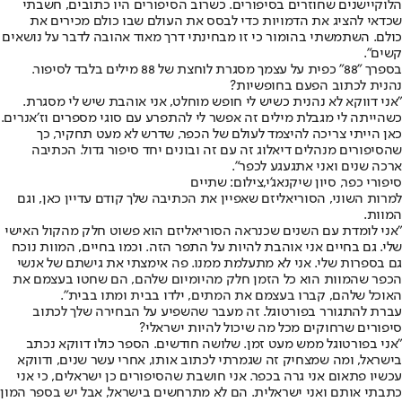
הלוקיישנים שחוזרים בסיפורים. כשרוב הסיפורים היו כתובים, חשבתי
שכדאי להציג את הדמויות כדי לבסס את העולם שבו כולם מכירים את
כולם. השתמשתי בהומור כי זו מבחינתי דרך מאוד אהובה לדבר על נושאים
קשים".
בספרך ״88״ כפית על עצמך מסגרת לוחצת של 88 מילים בלבד לסיפור.
נהנית לכתוב הפעם בחופשיות?
״אני דווקא לא נהנית כשיש לי חופש מוחלט, אני אוהבת שיש לי מסגרת.
כשהייתה לי מגבלת מילים זה אפשר לי להתפרע עם סוגי מספרים וז׳אנרים.
כאן הייתי צריכה להיצמד לעולם של הכפר, שדרש לא מעט תחקיר, כך
שהסיפורים מנהלים דיאלוג זה עם זה ובונים יחד סיפור גדול. הכתיבה
ארכה שנים ואני אתגעגע לכפר".
סיפורי כפר, סיון שיקנאג'י,צילום: שתיים
למרות השוני, הסוריאליזם שאפיין את הכתיבה שלך קודם עדיין כאן, וגם
המוות.
״אני לומדת עם השנים שכנראה הסוריאליזם הוא פשוט חלק מהקול האישי
שלי. גם בחיים אני אוהבת להיות על התפר הזה. וכמו בחיים, המוות נוכח
גם בספרות שלי. אני לא מתעלמת ממנו. פה אימצתי את גישתם של אנשי
הכפר שהמוות הוא כל הזמן חלק מהיומיום שלהם, הם שחטו בעצמם את
האוכל שלהם, קברו בעצמם את המתים, ילדו בבית ומתו בבית".
עברת להתגורר בפורטוגל. זה מעבר שהשפיע על הבחירה שלך לכתוב
סיפורים שרחוקים מכל מה שיכול להיות ישראלי?
״אני בפורטוגל ממש מעט זמן. שלושה חודשים. הספר כולו דווקא נכתב
בישראל, ומה שמצחיק זה שגמרתי לכתוב אותו, אחרי עשר שנים, ודווקא
עכשיו פתאום אני גרה בכפר. אני חושבת שהסיפורים כן ישראלים, כי אני
כתבתי אותם ואני ישראלית. הם לא מתרחשים בישראל, אבל יש בספר המון