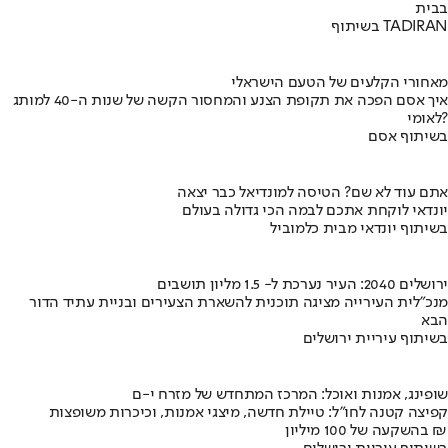
בבית
בשיתוף TADIRAN
מאחורי הקלעים של הטעם הישראלי
איך אסם הפכה את תקופת הצנע והמחסור הקשה של שנות ה-40 למותג
לאומי?
בשיתוף אסם
אתם עוד לא שם? הטיסה למונדיאל כבר יצאה
יונדאי לוקחת אתכם לבמה הכי גדולה בעולם
בשיתוף יונדאי מבית כלמוביל
ירושלים 2040: העיר נערכת ל- 1.5 מליון תושבים
מנכ"לית העירייה מציגה תוכנית להשארת הצעירים ובניית עתיד הדור
הבא
בשיתוף עיריית ירושלים
שופינג, אמנות ואוכל: המרכז המתחדש של מזרח י-ם
קפיצה קטנה לחו"ל: טיילת חדשה, מיצגי אמנות, וכיכרות משופצות
בהשקעה של 100 מיליון ₪