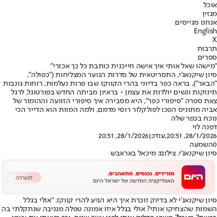
אוכל
מגזין
אנחנו מגייסים
English
X
תרבות
ספרים
"מישהו שאל אותי איך אישה חייכנית כותבת כל כך אכזרי"
סיון שיקנאג'י, התסריטאית של סדרות הנוער המצליחות ("כפולה",
"הבאר"), בראה כפר בדיוני בהרי הקווקז שבו פרות נעלמות, רוחות גונבות
תינוקות ונשים יולדות את עצמן • בראיון מביתה החדש בפורטוגל, לרגל
צאת ספרה "סיפורי כפר", היא מסבירה איך סיפורי הזוועה וההומור של
אביה מתוניס הפכו לפולקלור רוסי מדמם, ולמה המוות הוא הדייר הכי
נוכח בכפר שלה
דפנה לוי
28/1/2026, 20:51
,עודכן
28/1/2026, 20:51
0
השמעה
סיון שיקנאג'י. צילום: מיכאל באראבש
סיון שיקנאג׳י לא בדיוק זוכרת איך היא הגיע להרי קווקז. ״אולי בגלל
השמות שהצחיקו אותי? אולי בגלל איזו אמונה טפלה מגניבה שנתקלתי בה