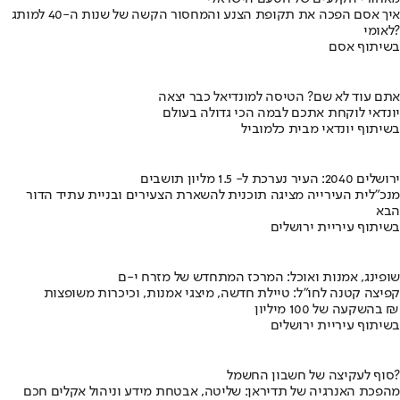
איך אסם הפכה את תקופת הצנע והמחסור הקשה של שנות ה-40 למותג
לאומי?
בשיתוף אסם
אתם עוד לא שם? הטיסה למונדיאל כבר יצאה
יונדאי לוקחת אתכם לבמה הכי גדולה בעולם
בשיתוף יונדאי מבית כלמוביל
ירושלים 2040: העיר נערכת ל- 1.5 מליון תושבים
מנכ"לית העירייה מציגה תוכנית להשארת הצעירים ובניית עתיד הדור
הבא
בשיתוף עיריית ירושלים
שופינג, אמנות ואוכל: המרכז המתחדש של מזרח י-ם
קפיצה קטנה לחו"ל: טיילת חדשה, מיצגי אמנות, וכיכרות משופצות
בהשקעה של 100 מיליון ₪
בשיתוף עיריית ירושלים
סוף לעקיצה של חשבון החשמל?
מהפכת האנרגיה של תדיראן: שליטה, אבטחת מידע וניהול אקלים חכם