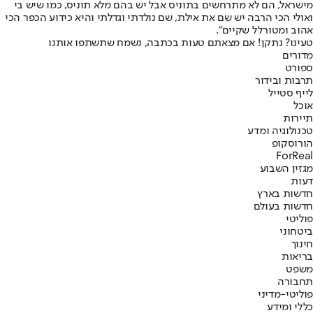
מישראל, הם לא מתרחשים בתוניס אבל יש בהם מלא תוניס, כמו שיש בי
ואולי הכי הרבה יש שם את אילת, שם נולדתי וגדלתי והיא כידוע הכפר הכי
אהוב ומטורלל שקיים".
טעינו? נתקן! אם מצאתם טעות בכתבה, נשמח שתשתפו אותנו
מדורים
ספורט
תרבות ובידור
לייף סטייל
אוכל
תיירות
טכנולוגיה ומדע
הורוסקופ
ForReal
מגזין השבוע
דעות
חדשות בארץ
חדשות בעולם
פוליטי
ביטחוני
חינוך
בריאות
משפט
תחבורה
פוליטי-מדיני
כללי ומידע