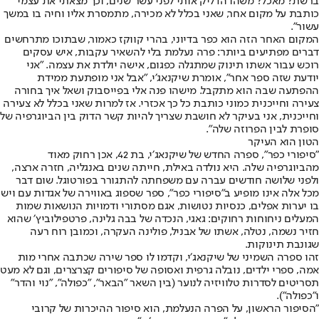
ברשת? מאכל? משהו הדליק אותי לפני עשר שנים, וכך מצאתי את עצמי
כותבת על מקום אחר, שאני בכלל לא מכירה, מתמסרת אליו וחיה בו במשך
עשור".
המקום האחר הזה הוא כפר בדיוני, בהרי קווקז כאמור, שבתוכו מתרחשים
דברים מפתיעים ביותר: פרה נעלמת בלי להשאיר עקבות, איש עסקים
רוכש עבור אשתו תינוק שמתגלה כפגום, אישה יולדת את עצמה. ״אני
יודעת שזה ספר אחר", אומרת שיקנאג׳י, ״אבל אני מופתעת ממידת
ההפתעה שבה הוא מתקבל. מישהו פנה אלי בפייסבוק ושאל איך בחורה
צעירה וחייכנית כמוני כותבת כל כך אכזרי. אז למרות שאני בכלל לא צעירה
וחייכנית, אני בעיקר לא חושבת שצריך להיות קשר הדוק בין הביוגרפיה של
סופרת לבין הפרוזה שלה".
הטון הוא העיקר
״סיפורי כפר״, ספרה החדש של שיקנאג׳י, בת 42, אכן רחוק מאוד
מהביוגרפיה שלה. היא נולדה באילת, חייתה שנים באנגליה, חזרה ארצה,
ולפני שלושה חודשים עברה עם משפחתה להתגורר בפורטוגל. שום דבר
מכל אלה אינו מופיע ב״סיפורי כפר״, ספר שספוג באווירה של אגדות עם ויש
בו יערות אפלים, כנסיות נטושות, אגם מסתורי ודמויות הנושאות שמות
המעלים ניחוחות רחוקים: גאגי, הנכדה של בבה גלינה, פרטפילוביץ׳ שהוא
חזיר נשמה, נטלה, אשתו של אבניל, פולינה העקרה, וכמובן רוח רעה
שגונבת תינוקות.
זהו ספרה השמיני של שיקנאג׳י, וקדמו לו ספר שירה שכתבה אחרי מות
אמה, ספרי ילדים, נובלה גרפית ואסופה של סיפורים קצרצרים, וגם לא מעט
תסריטים לסדרות טלוויזיה לנוער (בין השאר ״הבאר״, ״כפולה״, ״נוי והדר״
ו״כפולה״).
״הסיפור הראשון, על הפרה הנעלמת, הוא סיפור ההיכרות של קרובי