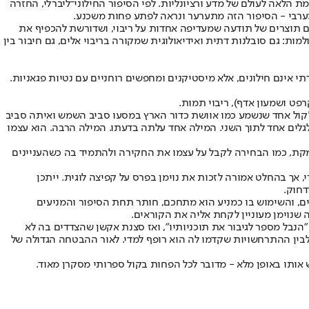
 הלאה לעולם של מדע ורציונליות. לפי הסיפור החילוני־ליברלי, החזרה
ערבי - הסיפור הזה מתערער ונראה לפתע פחות משכנע.
הם תוצרים של תודעה שמעדיפה אחדות על ריבוי, ושדורשת להכפיף את
ת: גם סובלנות דתית ואידיאולוגית שמקורה בריבוי אלים, גם חיבור בין
תי אינם חילונים, אלא מיסטיקנים ומחפשים רוחניים עם נטיות פגאניות.
רפט ושמעון אדף), ריבוי תמות.
ו לקול אחד שנשמע כמו אוושת כדור הארץ במסעו סביב השמש ואיתה סביב
לגלים אחד לתוך השני. המילה אחד עלתה בדעתו. המילה הרבה. הוא עצמו
מקת, כמו הבחירה לקבל על עצמו את החקירה ולהתמיד בה כשהעניינים
 אך בהחלט אמורה לזכות את נוימן בפרס על קפיצה לוגית. ייתכן
דחוק.
ים, והשימוש בו כמניע הוא מתחכם, חותר תחת הסיפור והמניעים
ה שנוימן מעוניין לקחת אליה את הקוראים.
"הנבל מספר לגיבור את תוכניותיו", ואז סצנת אקשן שהצדדים בה לא
לבין ההתרחשויות שקדמו לה הוא רופף למדי. לאור ההבטחה הגדולה של
 אותו באופן מלא - מדובר לכל הפחות בקול ספרותי מסקרן מאוד.