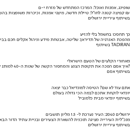
שופינג, אמנות ואוכל: המרכז המתחדש של מזרח י-ם
קפיצה קטנה לחו"ל: טיילת חדשה, מיצגי אמנות, וכיכרות משופצות בהשקעה של 100 מיליון ₪
בשיתוף עיריית ירושלים
כך תחסכו בחשמל בלי להזיע
מהפכת האנרגיה של תדיראן: שליטה, אבטחת מידע וניהול אקלים חכם בבי
בשיתוף TADIRAN
מאחורי הקלעים של הטעם הישראלי
איך אסם הפכה את תקופת הצנע והמחסור הקשה של שנות ה-40 למותג לאומי?
בשיתוף אסם
אתם עוד לא שם? הטיסה למונדיאל כבר יצאה
יונדאי לוקחת אתכם לבמה הכי גדולה בעולם
בשיתוף יונדאי מבית כלמוביל
ירושלים 2040: העיר נערכת ל- 1.5 מליון תושבים
מנכ"לית העירייה מציגה תוכנית להשארת הצעירים ובניית עתיד הדור הבא
בשיתוף עיריית ירושלים