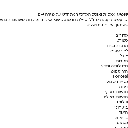
שופינג, אמנות ואוכל: המרכז המתחדש של מזרח י-ם
קפיצה קטנה לחו"ל: טיילת חדשה, מיצגי אמנות, וכיכרות משופצות בהשקעה של 100 מיליון ₪
בשיתוף עיריית ירושלים
מדורים
ספורט
תרבות ובידור
לייף סטייל
אוכל
תיירות
טכנולוגיה ומדע
הורוסקופ
ForReal
מגזין השבוע
דעות
חדשות בארץ
חדשות בעולם
פוליטי
ביטחוני
חינוך
בריאות
משפט