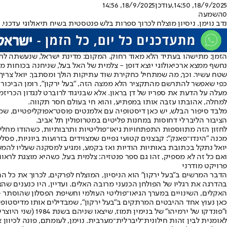
18/9/2025, 14:50
,עודכן
18/9/2025, 14:56
0
השמעה
נדב נוימן. ניסיון מוצלח לכרוך ספרות בלש פנטסטית בשיח תיאולוגי עדכני. צ
הזמן: מתישהו בעתיד הלא מאוד רחוק. המקום: מדינת ישראל, שנעשתה ל
נחשף ממצא ארכיאולוגי יוצא דופן - צלמית של האל בעל, שניחנה בכוחות 
שטח עשיר. וכך, מה שמתחיל כחקירת שוד עתיקות הולך ומסתבך. יואל צריך 
כפי שאפשר להתרשם מהתקציר הלא ממצה הזה, "בעל ירקון", רומן הביכורים ש
מעלה על הדעת את ספריו של דן בראון. אלא שבניגוד לרוברט לנגדון הכריזמ
למחלה, אהובתו עזבה אותו במפתיע, והוא חי בעולם חסר תקווה.
מלבד סיפור הבלש, יש כאן דיסטופיה עם אלמנטים פוסט־אפוקליפטיים, ש
הציבור הליברלי דחוסות במחנות פליטים במטרופולין תל אביב.
לחזון הזה מתווספות התפתחויות גיאו־פוליטיות ותרבותיות, כשהודו מח
מכנה "הינדו־פאנק": קבצנים קטועי גפיים שמצוידים בזרועות ביוניות, פסלי אלילים רובוטיים ותוכנות AI ש
יואל נתקל בכתובת באותיות הודיות ואז בקמע, ומגיע למסקנה שעליו להמ
ואם כל זה לא מספיק, זהו גם ספר פנטזיה: צלמית בעל, כשהיא מוצגת לראוו
פרויקט מודרני
הדבר המרשים ב"בעל ירקון" הוא הניסיון, המוצלח לפרקים, לכרוך את כל הה
בהדרגה את רגליו של הפולחן הכנעני מרובה האלים. ועדיין, היו כנענים ש
האקלים, השינויים במערך הגיאו־פוליטי העולמי וחשיפת הפסלון שהוסתר 
כאן נעוץ אחד ההיבטים המרתקים ב"בעל ירקון", שמבדילים אותו מדיסטופיו
ו"פונדקו של ירמ
לאומנית לבין זהות חילונית־ליברלית־מערבית. נוימן, לעומתם, פונה לכיוון 