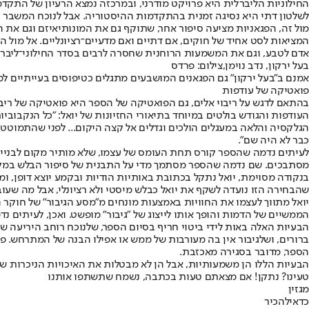
החילוניות הליברלית היא פרויקט מודרני, ובמרכזה נמצא הרעיון של התקד
לשלטון דתי היא נסיגה זמנית בהתקדמות ההיסטוריה. אבל לנוכח המשבר 
מול זה, הפגאניות מציעה סיפור אחר, שתוקף גם את המונותיאיזם וגם את 
המציאות לסט אחיד של חוקים, אם דתיים ואם מדעיים־רציונליים. אל מול ה
אדם לטבע, וגם את המשמעות הרוחנית שחסרה לרבים בסדר החילוני־ליברל
בעל ירקון, נדב נוימן,צילום: פרדס
אמנם ב"בעל ירקון" גם הפגאנים המושבעים מתגלים כטיפוסים בעייתיים למדי
פואטיקה של עודפות
בהתאם לדגש על ריבוי אלים, גם הפואטיקה של הספר היא פואטיקה של ריבוי,
העודפות והגודש בולטים במיוחד בתיאורי החזיונות של יואל: "כל הנקבוב
הגלקסיה והלאה במעגלים הולכים וגדלים אל קצה היקום... לפני שהתמוטט ע
כבר לא היה שם".
לעיתים נדמה שהספר קורס תחת העומס של עצמו, שלא מותיר מקום לבניית
מסתבכים. שם נדמה שהספר מסתמך מדי על התבנית של סיפור הבלש במק
בנקודה מסוימת, יואל נתקל בכתובת באותיות הודיות ובקמע יוצא דופן, ו
שהבחירה הזו נועדה לשקף את יואל כבלש מיסטי ולא רציונלי, אבל מה שעוב
יואל מתווך לעצמו את החוויות באמצעות מונחים מ"מסע הגיבור" של חוקר 
הממשיים של הדמות והופך אותו לייצוג של "גיבור" מופשט. ואכן, לעיתים נ
הבעיות האלה באות לידי ביטוי חריף בסיום הספר, שלנוכח רוחב היריעה שנ
ברורים, ושלגיבור אין בה מעורבות של ממש או אפילו הבנה של המתרחש. פ
הספר, מדובר בסגירה מאכזבת.
הבעיות הללו הן משמעותיות, אבל הן לא מבטלות את האיכויות הניכרות של 
טעינו? נתקן! אם מצאתם טעות בכתבה, נשמח שתשתפו אותנו
מגזין
כדאי
להכיר