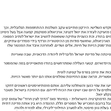
קדש השלישי. הירקון מתייבש עקב השלכות ההתחממות הגלובלית, וכך
זעיקה לעזרה את יואל דנציגר, ארכיאולוג מפוקפק קמעה אבל בעל ניסיון
ומים בהודו, וכת כנענית עתיקה ששואפת להשיב את ישראל לנתיב הפגאני.
 הארכיאולוג, שחושף סודות מן ההיסטוריה ונרדף בידי מסדרים עתיקים,
ונות־ספק הזיות של חיות, אלים ושדים. לאחרונה איבד את המנטור שלו
פיכתה של מדינת ישראל הליברלית ליהודה הדכאנית, שבה שאריות
ההינדואיזם. קטעי העלילה שמתרחשים בהודו מתאפיינים במה שהמספר
ות את נוימן בפרס על קפיצה לוגית
אפשרית, ונראה שגם החזיונות שמלווים אותו הם יותר מאשר הזיות.
ריעו את עמי כנען והשתלטו עליהם. אותם מונותיאיסטים ראשונים דחקו
חולמים על היום שבו ישיבו את הכוח לידיהם. עם ההפיכה בישראל, משבר
לע יואל.
את הדמוקרטיה הישראלית - במיוחד מאז "הדרך לעין חרוד" של עמוס קינן
ת כמו "השלישי" של ישי שריד. אבל ברובם המכריע של הספרים הללו, ההנגדה היא בין אותה מדינה דתית
עלת גוון מיסטי, ולא למערב החילוני־ליברלי, אלא למזרח ולהודו.