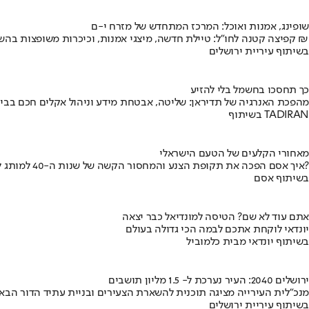
שופינג, אמנות ואוכל: המרכז המתחדש של מזרח י-ם
קפיצה קטנה לחו"ל: טיילת חדשה, מיצגי אמנות, וכיכרות משופצות בהשקעה של 100 מיליון ₪
בשיתוף עיריית ירושלים
כך תחסכו בחשמל בלי להזיע
מהפכת האנרגיה של תדיראן: שליטה, אבטחת מידע וניהול אקלים חכם בבי
בשיתוף TADIRAN
מאחורי הקלעים של הטעם הישראלי
איך אסם הפכה את תקופת הצנע והמחסור הקשה של שנות ה-40 למותג לאומי?
בשיתוף אסם
אתם עוד לא שם? הטיסה למונדיאל כבר יצאה
יונדאי לוקחת אתכם לבמה הכי גדולה בעולם
בשיתוף יונדאי מבית כלמוביל
ירושלים 2040: העיר נערכת ל- 1.5 מליון תושבים
מנכ"לית העירייה מציגה תוכנית להשארת הצעירים ובניית עתיד הדור הבא
בשיתוף עיריית ירושלים