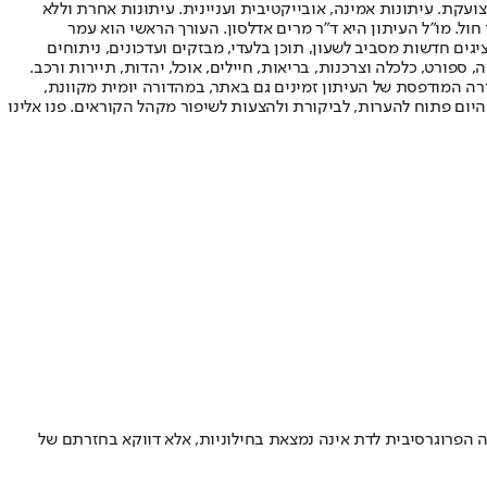
ועקת. עיתונות אמינה, אובייקטיבית ועניינית. עיתונות אחרת וללא
עור החשיפה הגבוה ביותר בימי חול. מו"ל העיתון היא ד"ר מרים אדלסון. העורך הראשי הוא עמר
 והעורך המייסד הוא עמוס רגב. אתרי האינטרנט של "ישראל היום" בעברית ובאנגלית, כמו כן היישומונים (אפליקציות) לאנדרואיד ול-iOS, מציגים חדשות מסביב לשעון, תוכן בלעדי, מבזקים ועדכונים, ניתוחים
, ספורט, כלכלה וצרכנות, בריאות, חיילים, אוכל, יהדות, תיירות ורכב.
דורה המודפסת של העיתון זמינים גם באתר, במהדורה יומית מקוונת,
היום פתוח להערות, לביקורת ולהצעות לשיפור מקהל הקוראים. פנו אלינו
ה הפרוגרסיבית לדת אינה נמצאת בחילוניות, אלא דווקא בחזרתם של