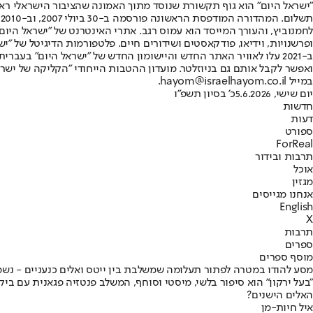
"ישראל היום" הוא גוף תקשורת שנוסד מתוך האמונה שהציבור הישראלי ראוי 
ת
ופרשנויות, וידיאו, פודקאסטים ושידורים חיים. פלטפורמות הדיגיטל של "ישרא
ב-2021 עלו לאוויר האתר החדש והיישומון החדש של "ישראל היום" בע
ואפשר לקבל אותם גם בניוזלטר. מועדון ההטבות הייחודי "הקליקה של ישרא
במייל hayom@israelhayom.co.il.
יום שישי, 5.6.2026
כ' בסיון תשפ"ו
חדשות
דעות
ספורט
ForReal
תרבות ובידור
אוכל
מגזין
אנחנו מגייסים
English
X
תרבות
ספרים
מוסף ספרים
מסע להודו במטרה לפתור תעלומה שמשלבת בין ייטס ואלים כנעניים - נשמע
"בעל ירקון" הוא סיפור בלשי, מיסטי וסוחף, המשלב פנטזיה פגאנית עם ב
האלים הישנים?
איל חיות-מן