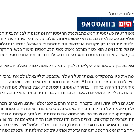
ילום: שי סגל
תיאוקרטיה פשיסטית המשכתבת את ההיסטוריה ומתכוננת לבניית בית המ
מופלאים. כשהצלמית נגנבת ומי שמצא אותה נעלם, מנהלת מרשות העתיקות מ
לנווט את דרכו בין פקידים וארכיאולוגים מושחתים בישראל, גורמי כוח על
ל נדב נוימן, הוא ספר מורכב מאוד. לפני הכל, לפנינו סיפור בלש. החוקר
טי, יואל הוא דמות מיוסרת ומעורערת. מאז ילדותו רודפים אחריו ספק חזי
משלבת בין קטסטרופה אקלימית לבין התמה הלעוסה למדי, בשלב זה, של ה
ליפה את סין בתפקיד מעצמת־העל העולה שמבקשת לייצא לעולם את ערכי 
מעבירות מסרים מהאלים וישנו ושיווה.
שיך את החקירה בהודו - בחירה שאמנם נושאת פרי, אבל בהחלט אמורה לזכ
ה, גורמת לירידת גשמים ולסערות. בהודו הגיבור חוזה בחיה פלאית ובלתי 
יבטים הללו יחד. וזהו, בקצרה, סיפור הרקע: לפני אלפי שנים, העברים הכ
הצליחו לשמור על הגחלת. הם חיו כאנוסים, מפיצים את רעיונותיהם בסתר ו
- סוף־סוף הגיעה שעת הכושר לממש את תוכניתם. ואל תוך הקלחת הזאת נק
ת ישראליות קודמות. יוצרים רבים חזו עתיד שבו הדת והלאומנות יכריעו 
יהו" של בנימין תמוז, שיצאו שניהם בשנת 1984 (שני היוצרים, אגב, הושפעו מהתנועה הכנענית), ויצירו
אחר בחיפוש אחר אלטרנטיבה ערכית ופוליטית: לא לחילוניות, אלא לפגאניות ב