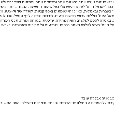
לעיתונות טובה יותר, מאוזנת יותר ומדויקת יותר. עיתונות שמדברת ולא צ
שלום. המהדורה המודפסת הראשונה פורסמה ב-30 ביולי 2007, וב-2010 הפך "ישראל היום" לעיתון הישראלי בעל שי
לחמנוביץ,
ל היום" כוללות ערוצי חדשות ודעות, תרבות ובידור, לייף סטייל, טכנולוגיה
ברית, במטרה לספק לגולשים חוויה מהירה, עדכנית, בטוחה ונוחה. תכני המה
ל היום" מציע לגולשי האתר הנחות ומבצעים על מוצרים ושירותים. ישראל 
 מוזר, אבל זה עובד
יקורת על המודרנה החילונית והדתית גם יחד, ובמרכזו השאלה: האם התשוב