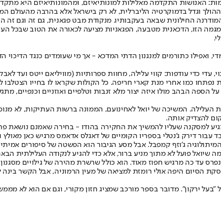
מות: האנושות התקדמה מאלילות למונותיאיזם, ומהמונותיאיזם היא מתקדמת
ההולך וגדל בדמוקרטיה הליברלית, לא רק בישראל אלא בהרבה מהעולם המ
המודרנה החילונית שבאה בעקבותיו. מנקודת מבט פגאנית, גם זה וגם זה 
מגמה הזו, הדכאנית מטבעה, הפגאניות מציעה לכאורה את הטוב שבכל העולמו
י.
, ואפילו כתורמים למנגנון הדתי המדכא - אך מי שעומדים כנגד הדיכוי הד
 עדי כדי עודפות: קווי עלילה, מחוות ספרותיות (מוויליאם ייטס ועד לאבק
יות נפתחו כמו אחרי מנת קארי חריפה. כל הקולות שקראו לו בחייו הצטלב
ל הספה הבהב מולו איזה יצור מלא זנבות וטלפיים ואוזניים וכנפיים, מתג
 העלילה. המשיכה של יואל לאחינועם, הממונה ברשות העתיקות, לא מנו
ום להצדיק אותה.
מגיע למסקנה שעליו להמשיך את החקירה בהודו - בחירה שאמנם נושאת פרי,
ד עבור דירק ג'נטלי בספריו הקומיים של דאגלס אדאמס מרגיש כאן מאולץ ו
המיתולוגיה ג'וזף קמפבל. אבל מסע הגיבור הוא הפשטה של סיפורים אמיתי
דמה שיואל פועל לא מתוך מניע ברור, אלא כדי להגיע לנקודה העלילתית הבא
פרס עד כה מרגיש חפוז מאוד. הוא כולל שרשרת מהירה של גילויים מסגנון 
סקת הסיום היפה אולי רומזת למציאה של מעין הרמוניה, אבל הקשר בינה 
"בעל ירקון". מדובר בספר מורכב שמציג חזון מקורי, וגם אם הוא לא מממש