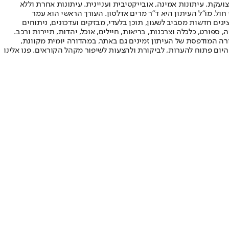
ועקת. עיתונות אמינה, אובייקטיבית ועניינית. עיתונות אחרת וללא
עור החשיפה הגבוה ביותר בימי חול. מו"ל העיתון היא ד"ר מרים אדלסון. העורך הראשי הוא עמר
 והעורך המייסד הוא עמוס רגב. אתרי האינטרנט של "ישראל היום" בעברית ובאנגלית, כמו כן היישומונים (אפליקציות) לאנדרואיד ול-iOS, מציגים חדשות מסביב לשעון, תוכן בלעדי, מבזקים ועדכונים, ניתוחים
, ספורט, כלכלה וצרכנות, בריאות, חיילים, אוכל, יהדות, תיירות ורכב.
דורה המודפסת של העיתון זמינים גם באתר, במהדורה יומית מקוונת,
היום פתוח להערות, לביקורת ולהצעות לשיפור מקהל הקוראים. פנו אלינו