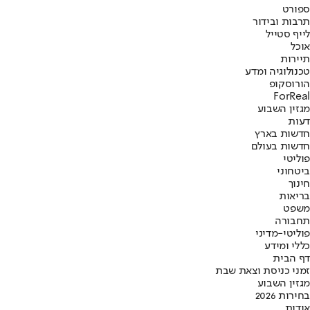
ספורט
תרבות ובידור
לייף סטייל
אוכל
תיירות
טכנולוגיה ומדע
הורוסקופ
ForReal
מגזין השבוע
דעות
חדשות בארץ
חדשות בעולם
פוליטי
ביטחוני
חינוך
בריאות
משפט
תחבורה
פוליטי-מדיני
כללי ומידע
דף הבית
זמני כניסת וצאת שבת
מגזין השבוע
בחירות 2026
אודות