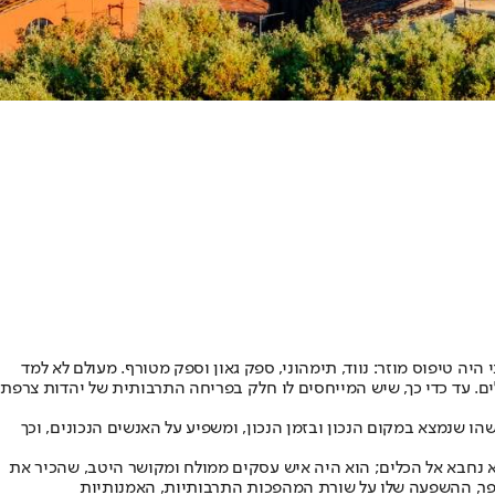
בדרום אמריקה במהלך המאה ה־20 ונודע בכינוי "מר שושני". אותו שושני היה טיפוס מוזר: נווד, תימהוני, ספק גאון וספק מטורף. מעולם לא למד
ים. עד כדי כך, שיש המייחסים לו חלק בפריחה התרבותית של יהדות צרפת
ו שנמצא במקום הנכון ובזמן הנכון, ומשפיע על האנשים הנכונים, וכך
 לא נחבא אל הכלים; הוא היה איש עסקים ממולח ומקושר היטב, שהכיר את
ן, כפי שעולה מהספר, ההשפעה שלו על שורת המהפכות התרבותיות, האמנותיות