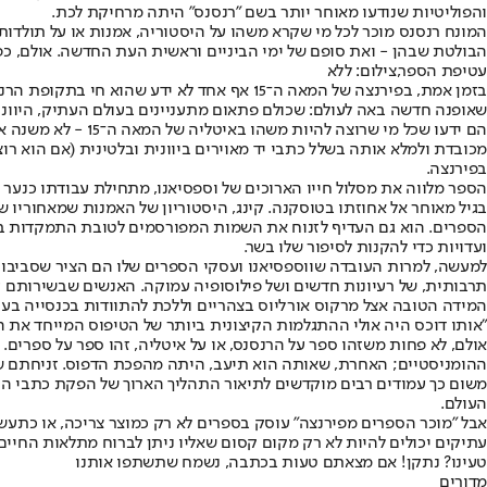
והפוליטיות שנודעו מאוחר יותר בשם "רנסנס" היתה מרחיקת לכת.
המונח רנסנס מוכר לכל מי שקרא משהו על היסטוריה, אמנות או על תולדו
הבולטת שבהן - ואת סופם של ימי הביניים וראשית העת החדשה. אולם, כפ
עטיפת הספר,צילום: ללא
בזמן אמת, בפירנצה של המאה ה־15 אף אחד לא 
שאופנה חדשה באה לעולם: שכולם פתאום מתעניינים בעולם העתיק, היווני־
הם ידעו שכל מי שר
מכובדת ולמלא אותה בשלל כתבי יד מאוירים ביוונית ובלטינית (אם הוא רו
בפירנצה.
הספר מלווה את מסלול חייו הארוכים של וספסיאנו, מתחילת עבודתו כנער ש
בגיל מאוחר אל אחוזתו בטוסקנה. קינג, היסטוריון של האמנות שמאחוריו שו
הספרים. הוא גם העדיף לזנוח את השמות המפורסמים לטובת התמקדות בדמו
ועדויות כדי להקנות לסיפור שלו בשר.
למעשה, למרות העובדה שווספסיאנו ועסקי הספרים שלו הם הציר שסביבו סו
תרבותית, של רעיונות חדשים ושל פילוסופיה עמוקה. האנשים שבשירותם עב
המידה הטובה אצל מרקוס אורליוס בצהריים וללכת להתוודות בכנסייה בער
"אותו דוכס היה אולי ההתגלמות הקיצונית ביותר של הטיפוס המייחד את הר
אולם, לא פחות משזהו ספר על הרנסנס, או על איטליה, זהו ספר על ספרים
ההומניסטיים; האחרת, שאותה הוא תיעב, היתה מהפכת הדפוס. זניחתם של
משום כך עמודים רבים מוקדשים לתיאור התהליך הארוך של הפקת כתבי הי
העולם.
אבל "מוכר הספרים מפירנצה" עוסק בספרים לא רק כמוצר צריכה, או כתעשיי
עתיקים יכולים להיות לא רק מקום קסום שאליו ניתן לברוח מתלאות החיי
טעינו? נתקן! אם מצאתם טעות בכתבה, נשמח שתשתפו אותנו
מדורים