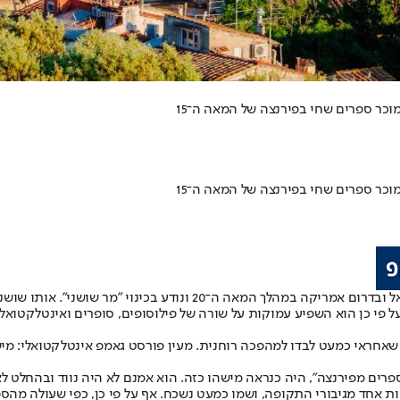
וכר ספרים שחי בפירנצה של המאה ה־15
וכר ספרים שחי בפירנצה של המאה ה־15
בסרט התיעודי "חידת שושני" מסופר על אדם מסתורי שפעל בצרפת, בישראל ו
ל פי כן הוא השפיע עמוקות על שורה של פילוסופים, סופרים ואינטלקטואל
שאחראי כמעט לבדו למהפכה רוחנית. מעין פורסט גאמפ אינטלקטואלי: מישה
הספרים מפירנצה", היה כנראה מישהו כזה. הוא אמנם לא היה נווד ובהחלט
 ה־15. אולם הוא גם היה רחוק מלהיות אחד מגיבורי התקופה, ושמו כמעט נשכח. אף על פי כ