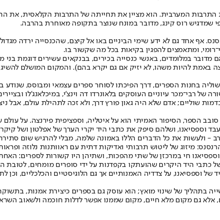
ת התרבות המערבית. הוא מציין את תחייתה של התרבות הקלאסית, את ההומ
י שמדגיש רוס קינג, מדובר במונח שנוצר בתקופה מאוחרת בהרבה.
ידע שהוא חי בתקופת הרנסנס. אף אחד גם לא ידע שימי הביניים באו אל קיצם, שהכנסיי
רומי, ומתאמצים להפגין בקיאות בכל מה שקשור בו.
וצה להיות משהו באיטליה של המאה ה־15 - לא משנה אם מדובר במלומדים, באנשי כנסייה בכירים, בבנק
צה באמת להיות משהו, לא יזיק אם גם יקרא בהם). והמקום המושלם להשיג 
וליה בחנות הספרים, דרך הפיכתו לסוחר ספרים עצמאי ומבוסס, שנודע ביכ
רה של רבי־מכר עיוניים העוסקים בלאונרדו דה וינצ'י, במיכלאנג'לו ובצי
ת שוליים; אדם שלא היה גאון פורץ דרך, ולא זכה לתהילת עולם, אבל נ
בב הספר, הסיפור האמיתי הוא על איטליה, וספציפית פירנצה. על עולם ש
ד וספסיאנו, ושלהם סיפק את כתבי היד יקרי הערך של אפלטון ושל קיקרו,
ב - ולעשות את כל הדברים הללו באמונה שלמה, מבלי להרגיש שום סתירה.
נסנס: מיזוג של ליטוש תרבותי ואדיקות דתית עם ראוותנות נלוזה ופראות
. וספסיאנו חי במרכזן של שתי מהפכות, ושתיהן היו קשורות לספרים: האח
 כתבי היד היקרים שהועתקו בקפדנות על ידי סופרים מומחים, לטובת הי
ד של וספסיאנו, על צדדיה האמנותיים אך גם הלוגיסטיים והכלכליים, ו
ה בתהליך של שינוי מואץ; הוא עוסק גם בספרים כיצירת אמנות, בתשוקה ל
ם, אלא גם מקום מלא חיים, מקום שממנו אפשר לדלות חוכמה ולשאוב השרא