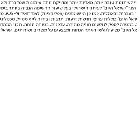
לעיתונות טובה יותר, מאוזנת יותר ומדויקת יותר. עיתונות שמדברת ולא צ
שלום. המהדורה המודפסת הראשונה פורסמה ב-30 ביולי 2007, וב-2010 הפך "ישראל היום" לעיתון הישראלי בעל שי
לחמנוביץ,
ל היום" כוללות ערוצי חדשות ודעות, תרבות ובידור, לייף סטייל, טכנולוגיה
ברית, במטרה לספק לגולשים חוויה מהירה, עדכנית, בטוחה ונוחה. תכני המה
ל היום" מציע לגולשי האתר הנחות ומבצעים על מוצרים ושירותים. ישראל 