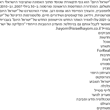
"ישראל היום" הוא גוף תקשורת שנוסד מתוך האמונה שהציבור הישראלי ראוי 
ת
ופרשנויות, וידיאו, פודקאסטים ושידורים חיים. פלטפורמות הדיגיטל של "ישרא
ב-2021 עלו לאוויר האתר החדש והיישומון החדש של "ישראל היום" בע
ואפשר לקבל אותם גם בניוזלטר. מועדון ההטבות הייחודי "הקליקה של ישרא
במייל hayom@israelhayom.co.il.
מבזקים
חדשות
אוכל
תשחץ
ForReal
תרבות
דעות
ספורט
מגזין
העיתון היומי
הורוסקופ
ישראל השבוע
כלכלה
לייף סטייל
מעריב לנוער
טכנולוגיה מדע וסביבה
העולם
משחקים