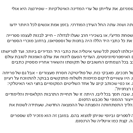
ניזם, את עלייתן של ערי המדינה האיטלקיות - שפירנצה היא אולי
ה ירדה מגדולתה ושזה עתה החל העידן המודרני. בזמן אמת אנשים לכל היותר ידעו
אים עשירים דוגמת בני משפחת מדיצ'י, או בשכירי חרב שעלו לגדולה - חייב לבנות לעצמו ספרייה
את כל כתבי היד הללו היה בחנות של וספסיאנו, ברחוב מוכרי הספרים
ולתו לספק לכל שועי איטליה את כתבי היד הנדירים ביותר, ועד לפרישתו
ירים האימפרסיוניסטים, העדיף הפעם לזנוח את עולם האמנות לטובת עולם
יצב בכל הצמתים החשובים של תקופתו והשאיר אחריו מספיק כתבים
ל תככים, מאבקי כוח, של פוליטיקה חסרת מעצורים - אבל גם של פריחה
 היו עשויים לרקום מזימות ולשלוח מתנקשים בבוקר, להתווכח על רעיון
 או כפי שכותב קינג על אחד השליטים המקומיים בחצי האי האיטלקי:
 רצחנית".
ת, שבה תמך בכל ליבו, היתה זו של תחיית התרבות הקלאסית והלימודים
יצור ההמוני של מכבש הדפוס.
כן לתהליך התפתחותה והפצתה של ההמצאה החדשה, שעתידה לשנות את
ספרים וביופי שניתן למצוא בהם. במובן זה הוא מזכיר לנו שספרים
ה. קצת כמו איטליה של הרנסנס.