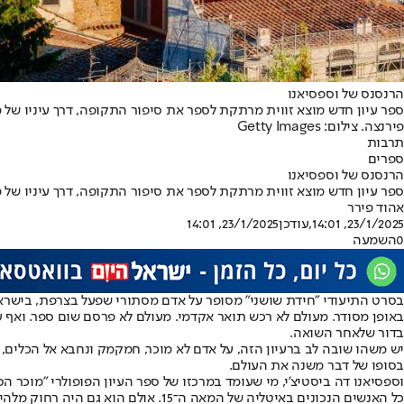
הרנסנס של וספסיאנו
ספר עיון חדש מוצא זווית מרתקת לספר את סיפור התקופה, דרך עיניו של מ
פירנצה. צילום: Getty Images
תרבות
ספרים
הרנסנס של וספסיאנו
ספר עיון חדש מוצא זווית מרתקת לספר את סיפור התקופה, דרך עיניו של מ
אהוד פירר
23/1/2025, 14:01
,עודכן
23/1/2025, 14:01
0
השמעה
באופן מסודר. מעולם לא רכש תואר אקדמי. מעולם לא פרסם שום ספר. ואף ע
בדור שלאחר השואה.
יש משהו שובה לב ברעיון הזה, על אדם לא מוכר, חמקמק ונחבא אל הכלים, 
בסופו של דבר משנה את העולם.
וספסיאנו דה ביסטיצ'י, מי שעומד במרכזו של ספר העיון הפופולרי "מוכר 
כל האנשים הנכונים באיטליה של המאה