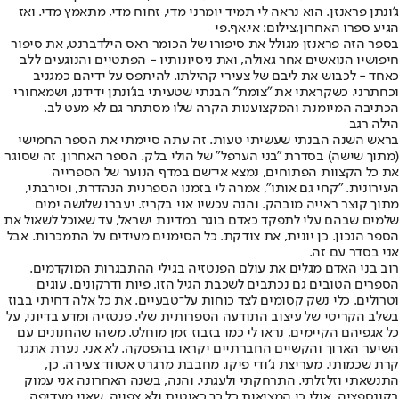
ג'ונתן פראנזן. הוא נראה לי תמיד יומרני מדי, זחוח מדי, מתאמץ מדי. ואז
הגיע ספרו האחרון,צילום: אי.אף.פי
בספר הזה פראנזן מגולל את סיפורו של הכומר ראס הילדברנט, את סיפור
חיפושיו הנואשים אחר גאולה, ואת ניסיונותיו - הפתטיים והנוגעים ללב
כאחד - לכבוש את ליבם של צעירי קהילתו. להיתפס על ידיהם כמגניב
וכחתרני. כשקראתי את "צומת" הבנתי שטעיתי בג'ונתן ידידנו, ושמאחורי
הכתיבה המיומנת והמקצוענות הקרה שלו מסתתר גם לא מעט לב.
הילה רגב
בראש השנה הבנתי שעשיתי טעות. זה עתה סיימתי את הספר החמישי
(מתוך שישה) בסדרת ״בני הערפל״ של הולי בלק. הספר האחרון, זה שסוגר
את כל הקצוות הפתוחים, נמצא אי־שם במדף הנוער של הספרייה
העירונית. ״קחי גם אותו״, אמרה לי בזמנו הספרנית הנהדרת, וסירבתי,
מתוך קוצר ראייה מובהק. והנה עכשיו אני בקריז. יעברו שלושה ימים
שלמים שבהם עלי לתפקד כאדם בוגר במדינת ישראל, עד שאוכל לשאול את
הספר הנכון. כן יונית, את צודקת. כל הסימנים מעידים על התמכרות. אבל
אני בסדר עם זה.
רוב בני האדם מגלים את עולם הפנטזיה בגילי ההתבגרות המוקדמים.
הספרים הטובים גם נכתבים לשכבת הגיל הזו. פיות ודרקונים. עוגים
וטרולים. כלי נשק קסומים לצד כוחות על־טבעיים. את כל אלה דחיתי בבוז
בשלב הקריטי של עיצוב התודעה הספרותית שלי. פנטזיה ומדע בדיוני, על
כל אגפיהם הקיימים, נראו לי כמו בזבוז זמן מוחלט. משהו שהחנונים עם
השיער הארוך והקשיים החברתיים יקראו בהפסקה. לא אני. נערת אתגר
קרת שכמותי. מעריצת ג׳ודי פיקו. מחבבת מרגרט אטווד צעירה. כן,
התנשאתי וזלזלתי. התרחקתי ולעגתי. והנה, בשנה האחרונה אני עמוק
בקונספציה. אולי כי המציאות כל כך כאוטית ולא צפויה, שאני מעדיפה