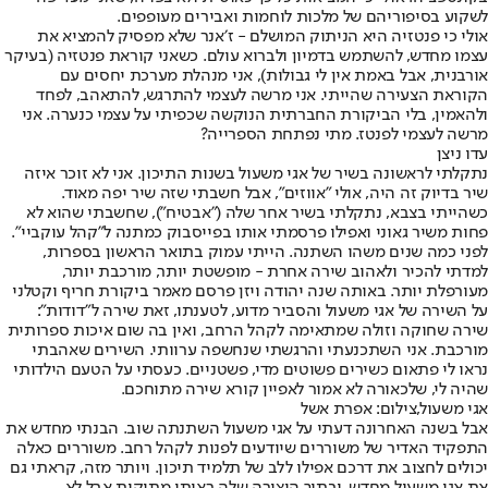
לשקוע בסיפוריהם של מלכות לוחמות ואבירים מעופפים.
אולי כי פנטזיה היא הניתוק המושלם - ז׳אנר שלא מפסיק להמציא את
עצמו מחדש, להשתמש בדמיון ולברוא עולם. כשאני קוראת פנטזיה (בעיקר
אורבנית, אבל באמת אין לי גבולות), אני מנהלת מערכת יחסים עם
הקוראת הצעירה שהייתי. אני מרשה לעצמי להתרגש, להתאהב, לפחד
ולהאמין, בלי הביקורת החברתית הנוקשה שכפיתי על עצמי כנערה. אני
מרשה לעצמי לפנטז. מתי נפתחת הספרייה?
עדו ניצן
נתקלתי לראשונה בשיר של אגי משעול בשנות התיכון. אני לא זוכר איזה
שיר בדיוק זה היה, אולי "אווזים", אבל חשבתי שזה שיר יפה מאוד.
כשהייתי בצבא, נתקלתי בשיר אחר שלה ("אבטיח"), שחשבתי שהוא לא
פחות משיר גאוני ואפילו פרסמתי אותו בפייסבוק כמתנה ל"קהל עוקביי".
לפני כמה שנים משהו השתנה. הייתי עמוק בתואר הראשון בספרות,
למדתי להכיר ולאהוב שירה אחרת - מופשטת יותר, מורכבת יותר,
מעורפלת יותר. באותה שנה יהודה ויזן פרסם מאמר ביקורת חריף וקטלני
על השירה של אגי משעול והסביר מדוע, לטענתו, זאת שירה ל"דודות":
שירה שחוקה וזולה שמתאימה לקהל הרחב, ואין בה שום איכות ספרותית
מורכבת. אני השתכנעתי והרגשתי שנחשפה ערוותי. השירים שאהבתי
נראו לי פתאום כשירים פשוטים מדי, פשטניים. כעסתי על הטעם הילדותי
שהיה לי, שלכאורה לא אמור לאפיין קורא שירה מתוחכם.
אגי משעול,צילום: אפרת אשל
אבל בשנה האחרונה דעתי על אגי משעול השתנתה שוב. הבנתי מחדש את
התפקיד האדיר של משוררים שיודעים לפנות לקהל רחב. משוררים כאלה
יכולים לחצוב את דרכם אפילו ללב של תלמיד תיכון. ויותר מזה, קראתי גם
את אגי משעול מחדש, ובתוך היצירה שלה ראיתי מתיקות אבל לא