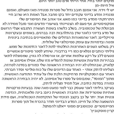
מוקדם יותר בחיי. אולי הייתי אדם טוב יותר היום.
איל חיות-מן
יש לי וידוי. אני אמנם חובב גדול של ספרות פנטזיה מאז ומעולם, ואמנם
פנטזיה ומדע בדיוני עקודים יחד בקו מחבר, אבל האמת היא שרוב חיי
התרחקתי ממדע בדיוני כמו מאש. אני אוהב את הסיפורים שלי
אסקפיסטיים, אף פעם לא הצטיינתי בשיעורי מדעים ואני סובל ממידה לא
מבוטלת של טכנופוביה. בשלב כלשהו בשנות העשרה התגבש אצלי הרושם
של מדע בדיוני כז'אנר שדן בהתלהבות רבה בברגים, באומים ובעקרונות
פיזיקליים; ז'אנר שהמאורות הגדולים שלו מתאפיינים בכתיבה בינונית
ומטה ובדמויות עם עומק פסיכולוגי של שלולית.
רק בשלוש השנים האחרונות החלטתי לתת לז'אנר הזדמנות של ממש.
גיליתי כותבים נפלאים כמו ריי ברדבורי, שיודע לספר סיפורים אנושיים
נוגעים ללב על רקע עולמות אחרים, או אורסולה לה גווין, שמסוגלת לתאר
בבהירות תודעות אנושיות שונות להפליא מזו שלנו. אפילו אסימוב או
קלארק, שבהחלט לא יהיו הבחירה הראשונה שלי כמורים בסדנה לפרוזה,
הצליחו לרתק אותי - האחד עם הדיונים שלו על כוח פוליטי וסדר חברתי,
האחר עם הספקולציות מרחיקות הלכת שלו על עתיד התודעה האנושית.
מתוך "המוסד", שמבוסס על ספרו של אסימוב. לא יהיה הבחירה הראשונה
כמורה בסדנת כתיבה, אבל תמיד מצליח לרתק,
בעיקר, גיליתי ז'אנר שעסק כבר לפני כמעט מאה שנה בבעיות פרקטיות
ואתיות שמטרידות את החברה האנושית כיום: בינה מלאכותית, הנדסה
גנטית ועוד. יתר על כן: בקצב הנוכחי של התקדמות הטכנולוגיה, ועם מידת
ההשפעה שלה על חיינו, המדע הבדיוני חודר בהכרח אל תוך ספרות
המיינסטרים. טכנופובים מסוגי ייאלצו להסתגל.
קרין מוסקוביץ׳