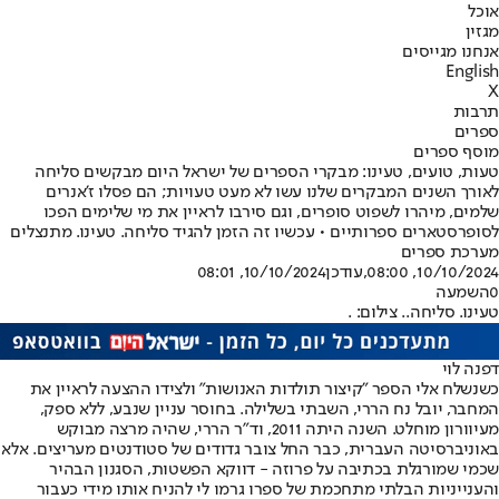
אוכל
מגזין
אנחנו מגייסים
English
X
תרבות
ספרים
מוסף ספרים
טעות, טועים, טעינו: מבקרי הספרים של ישראל היום מבקשים סליחה
לאורך השנים המבקרים שלנו עשו לא מעט טעויות; הם פסלו ז'אנרים
שלמים, מיהרו לשפוט סופרים, וגם סירבו לראיין את מי שלימים הפכו
לסופרסטארים ספרותיים • עכשיו זה הזמן להגיד סליחה. טעינו. מתנצלים
מערכת ספרים
10/10/2024, 08:00
,עודכן
10/10/2024, 08:01
0
השמעה
טעינו. סליחה.. צילום: .
דפנה לוי
כשנשלח אלי הספר ״קיצור תולדות האנושות״ ולצידו ההצעה לראיין את
המחבר, יובל נח הררי, השבתי בשלילה. בחוסר עניין שנבע, ללא ספק,
מעיוורון מוחלט. השנה היתה 2011, וד״ר הררי, שהיה מרצה מבוקש
באוניברסיטה העברית, כבר החל צובר גדודים של סטודנטים מעריצים. אלא
שכמי שמורגלת בכתיבה על פרוזה - דווקא הפשטות, הסגנון הבהיר
והענייניות הבלתי מתחכמת של ספרו גרמו לי להניח אותו מידי כעבור