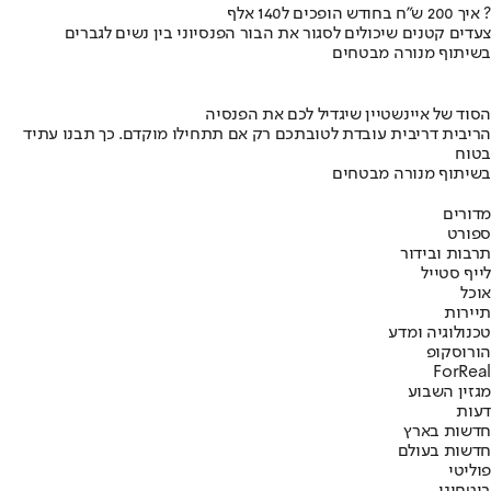
איך 200 ש"ח בחודש הופכים ל140 אלף ?
צעדים קטנים שיכולים לסגור את הבור הפנסיוני בין נשים לגברים
בשיתוף מנורה מבטחים
הסוד של איינשטיין שיגדיל לכם את הפנסיה
הריבית דריבית עובדת לטובתכם רק אם תתחילו מוקדם. כך תבנו עתיד
בטוח
בשיתוף מנורה מבטחים
מדורים
ספורט
תרבות ובידור
לייף סטייל
אוכל
תיירות
טכנולוגיה ומדע
הורוסקופ
ForReal
מגזין השבוע
דעות
חדשות בארץ
חדשות בעולם
פוליטי
ביטחוני