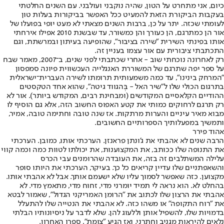
כיום, אני מתחרט על הטון, שהיה נוקבני ועולבני. עם השנים החלטתי
בעקבות הביקורת הזאת להמעיט ככל האפשר בביקורות בעלות טון
לעומתי שכזה. יתר על כן, ברבות השנים מצאתי לא מעט יופי בפועלו של
אור הן כמתרגם, הן כעורך והן כמשורר, עד שבשנת 2010 אפילו אירחתי
אותו בפינתי השירית "שירה בציבור", שהופיעה בעיתון ובמרשתת, וגם
התכתבתי ציבורית עם אור עצמו בעניין זה.
רק לאחרונה נוכחתי שוב - אחרי שכתבתי לפני שנים, ב־2007, מאמר שבח
על ספר יפה שתרגם של המשוררת האנגלייה העכשווית פיונה סמפסון
"המרחק בינינו", עד כמה משמעותית תרומתו לשירה העברית־ישראלית
בתרגום הכולי שלו ל"שיר האל - בְּהגווד גיטה", שהוא אחד הטקסטים
ההודיים הקלאסיים המקודשים (ומבחינת רבים, המקודש ביותר). אור לא
רק תרגם לרחוקים כמותי את קטע האפוס החשוב הזה, אלא גם הוסיף לו
מבוא מאיר עיניים והערות מרתקות. אז שנה טובה וחתימה טובה, אמיר,
ותמשיך במפעלותיך הספרותיים החשובים.
אהוד פירר
הרבה שנים לא אהבתי את ג'ונתן פראנזן. הערכתי אותו, כמובן. הערכתי
את התנופה שלו ככותב, את המקצוענות, את יכולתו לטוות כמה וכמה קווי
עלילה המשתלבים זה בזה, את העובדה שהרומנים עבי הכרס
והשאפתניים שלו עדיין קריאים כל כך. בעיקר, הערכתי את היותו סופר
מקצוען. כזה שאפשר לסמוך עליו שלא ישעמם אותך. אבל לא אהבתי אותו.
בהחלט לא. הוא נראה לי תמיד יומרני מדי, זחוח מדי, מתאמץ מדי. לא
אהבתי את הרצון שלו לכתוב את "הרומן האמריקני הגדול", שאמור לבטא
את "רוח התקופה" או משהו כזה. לא אהבתי את הנטייה שלו להתעלל
בדמויות שלו, להשפיל אותן וללעוג להן. שלא לדבר על ניסיונותיו הבלתי
נלאים להיראות מגניב וחתרני. ואז הגיע "צומת", ספרו האחרון.