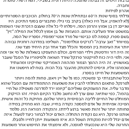
ברבות הימים זה גם מה שהפכה להיות רונית בשבילי; השרה שלי. סופרת
וחברה.
אהרון לפידות
גדלתי בסוף שנות ה־60 ובתחילת שנות ה־70 בחולון. הכוכבים הספרותיים
(לא להאמין, אבל היו כאלה) בקרב בני גילי, מתבגרים בסוף התיכון, היו
שניים: דן בן אמוץ והרמן הסה, ויסלחו לי כל אלה שעצם הזכרת שני השמות
במשפט אחד מעליבה אותם. הנועזות של בן אמוץ לכלול את המילה "זין"
בשם ספרו, קסמה לנו כביטוי של מרד אנטי־ממסדי, וספריו של הסה,
במיוחד "זאב ערבה" ו"נרקיס וגולדמונד", השלימו במדרגה רוחנית גבוהה
יותר את העימות בין הממסד והכלל מצד אחד ובין היחיד מצד שני.
זה היה דור וודסטוק וילדי הפרחים, וכולם התעסקו בשאלות של מי אני ומה
אני, ולמי היה כוח לוויקטור פרנקל שורד השואה ולסיפוריו על הסבל שעבר
באושוויץ. זה היה ההפך הגמור מההווה האמריקני שחיקינו ומהעתיד
שכמהנו אליו, וניסינו להתנתק מהעבר בכל הכוח. בטח לא חיפשנו את
המשמעות של חיינו בספרו.
ככל שהתבגרתי כך נמשכתי, כמו גל של יין ויאנג, פחות להסה ויותר
לפרנקל. פתאום התחלתי להבין את משמעות ההתמודדות עם הסבל שהוא
מדבר עליה. את המעמקים שאליהם "קיומו ירד למדרגה משפילה של חיי
בהמה", כפי שתיאר. שום ערך לא נחשב מלבד הקיום הפיזי. זהו הזיקוק
המוחלט של החיים לליבה הבסיסית ביותר שלהם. מחיקת כל זהות אישית.
הפיכה אמיתית של אדם למספר. נקודה בחייו, שבה הוא מחזיק במידה
פחותה יותר של זהות מאשר ברגע לידתו. והנקודה הנוראה הזו, מלמד
אותנו פרנקל, היא גם נקודת התחלה: האדם יכול לבחור כיצד לפעול: איזה
אדם יגדל להיות מנקודת השפל הזו. איזו משמעות ייתן לחייו ולסבלו.
החרטה שלי היא שנכנעתי לאופנה, ולא אימצתי את החיפוש אחר משמעות