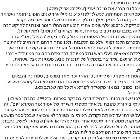
עמודים ספורים.
יובל נח הררי. את מי זה יעניין?,צילום: אריק סולטן
פסקאות הפתיחה, למשל: ״לפני כ־13.5 מיליארד שנים הופיעו חומר ואנרגיה
במפץ הגדול. מכאן ואילך תהליך השתנותם של חומר ואנרגיה נקרא
׳פיזיקה׳. כ־300 אלף שנים אחרי הופעתם החלו חומר ואנרגיה להיקשר זה
לזה במבנים מורכבים במיוחד, אשר נקראים ׳אטומים׳ ו׳מולקולות׳.
תהליך השתנותם של האטומים והמולקולות נקרא ׳כימיה׳״; או ״לא רק
הזכרים הלכו זקוף, אלא גם הנקבות, ולכן פתח הרחם היה חייב להיות צר
יחסית. הוסיפו לזה את הראש המגודל, והרי לכם בעיה קשה ביותר: איך
ללדת צאצאים בעלי ראש גדול במיוחד, דרך פתח רחם צר במיוחד״ - יצרו
את הרושם שמדובר בתמליל של תוכנית טבע, מעניינת אבל שטחית,
והסתירו היטב את העובדה שמדובר בהוגה ובכותב שכדאי מאוד להקשיב
לו.
הסתירו מפניי, יש לדייק, כי הררי זכה מאז בפרסים, ספרו זה והבאים
אחריו היו לרבי־מכר בינלאומיים ומעמדו התבסס כאינטלקטואל משפיע.
וכן, כמובן, גם אני מקפידה לקרוא את כל מה שכתב מאז.
רן יגיל
לפני שנים רבות, בתחילת דרכי כמבקר ספרות, ב־1999, כתבתי בעיתון
יומי ביקורת נוקבת על אחד מספרי השירה של אמיר אור הנקרא "יום". זה
היה ספרו השישי של אור. ניצלתי אז את הביקורת כדי לומר משהו עקרוני
על שירתו עד לאותה נקודה. ראיתי בו משורר לא עצמאי, שבכל ספר מושפע
עמוקות ממשורר דומיננטי אחר: חזי לסקלי או אהרֹן שבתאי, למשל. כתבתי
שחסר לו קול משלו, אבל זה לא נכון. הוא אמנם מושפע עמוקות, אבל הוא
בעל קול מובחן המורכב מקולות רבים.
יותר משאני מצטער על תוכן הביקורת, שגם עליו יש לי סייגים לא מעטים