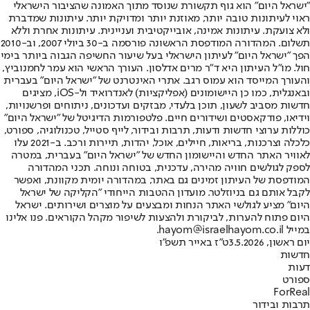
"ישראל היום" הוא גוף תקשורת שנוסד מתוך האמונה שהציבור הישראלי
ראוי לעיתונות טובה יותר, מאוזנת יותר ומדויקת יותר. עיתונות שמדברת
ולא צועקת. עיתונות אמינה, אובייקטיבית ועניינית. עיתונות אחרת וללא
תשלום. המהדורה המודפסת הראשונה פורסמה ב-30 ביולי 2007, וב-2010
הפך "ישראל היום" לעיתון הישראלי בעל שיעור החשיפה הגבוה ביותר בימי
חול. מו"ל העיתון היא ד"ר מרים אדלסון. העורך הראשי הוא עמר לחמנוביץ,
והעורך המייסד הוא עמוס רגב. אתרי האינטרנט של "ישראל היום" בעברית
ובאנגלית, כמו כן היישומונים (אפליקציות) לאנדרואיד ול-iOS, מציגים
חדשות מסביב לשעון, תוכן בלעדי, מבזקים ועדכונים, ניתוחים ופרשנויות,
וידיאו, פודקאסטים ושידורים חיים. פלטפורמות הדיגיטל של "ישראל היום"
כוללות ערוצי חדשות ודעות, תרבות ובידור, לייף סטייל, טכנולוגיה, ספורט,
כלכלה וצרכנות, בריאות, חיילים, אוכל, יהדות, תיירות ורכב. ב-2021 עלו
לאוויר האתר החדש והיישומון החדש של "ישראל היום" בעברית, במטרה
לספק לגולשים חוויה מהירה, עדכנית, בטוחה ונוחה. תכני המהדורה
המודפסת של העיתון זמינים גם באתר, במהדורה יומית מקוונת, ואפשר
לקבל אותם גם בניוזלטר. מועדון ההטבות הייחודי "הקליקה של ישראל
היום" מציע לגולשי האתר הנחות ומבצעים על מוצרים ושירותים. ישראל
היום פתוח להערות, לביקורת ולהצעות לשיפור מקהל הקוראים. פנו אלינו
במייל hayom@israelhayom.co.il.
יום ראשון, 3.5.2026
ט"ז באייר תשפ"ו
חדשות
דעות
ספורט
ForReal
תרבות ובידור