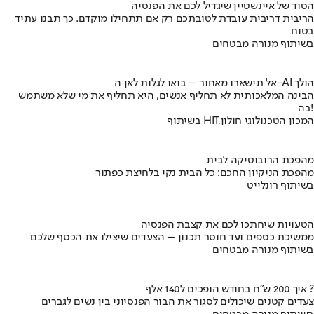
הסוד של איינשטיין שיגדיל לכם את הפנסיה
הריבית דריבית עובדת לטובתכם רק אם תתחילו מוקדם. כך תבנו עתיד
בטוח
בשיתוף מנורה מבטחים
אל תישארו מאחור – בואו לגלות לאן ה-AI הולך
הבינה המלאכותית לא תחליף אנשים, היא תחליף את מי שלא משתמש
בה!
בשיתוף HIT,המכון הטכנולוגי חולון
מהפכת הרובוטיקה לבית
מהפכת הניקיון החכם: כל הבית נקי בלחיצת כפתור
בשיתוף רונלייט
הטעויות שיחתכו לכם את קצבת הפנסיה
ממשיכת כספים ועד חוסר תכנון – הצעדים שיצילו את הכסף שלכם
בשיתוף מנורה מבטחים
איך 200 ש"ח בחודש הופכים ל140 אלף ?
צעדים קטנים שיכולים לסגור את הבור הפנסיוני בין נשים לגברים