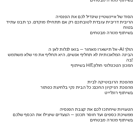
בשיתוף מנורה מבטחים
הסוד של איינשטיין שיגדיל לכם את הפנסיה
הריבית דריבית עובדת לטובתכם רק אם תתחילו מוקדם. כך תבנו עתיד
בטוח
בשיתוף מנורה מבטחים
אל תישארו מאחור – בואו לגלות לאן ה-AI הולך
הבינה המלאכותית לא תחליף אנשים, היא תחליף את מי שלא משתמש
בה!
בשיתוף HIT,המכון הטכנולוגי חולון
מהפכת הרובוטיקה לבית
מהפכת הניקיון החכם: כל הבית נקי בלחיצת כפתור
בשיתוף רונלייט
הטעויות שיחתכו לכם את קצבת הפנסיה
ממשיכת כספים ועד חוסר תכנון – הצעדים שיצילו את הכסף שלכם
בשיתוף מנורה מבטחים