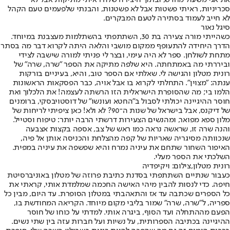
סכריניות, ראיתי פשטות אבל לא פשטנות, והבנתי שלפעמים טעם הקהל
לא חייב לעמוד בסתירה לטעם המבקרים.
סיגל נאור
כשהייתי מורה צעירה בת 30, השתתפתי בהשתלמות מעצבנת במיוחד.
הדרך היחידה להתעופף ממקום מושבי והלאה היתה לקרוא דבר מה בסתר
מתחת לשולחן. ספר לא היה עימי, ובצר לי פניתי למורה שישבה לצידי
וביררתי מה באמתחתה. היא שלפה מתיקה את הספר "שרה, שרה" של
רונית מטלון והגישה לי. שאלתי אם הספר טוב, והיא, בעיניים בורקות
ענתה: "מצוין". התחלתי לקרוא בו אבל אויה, כבר הפסקאות הראשונות
הלמו בי; מה שהסופרת הישראלית הזו הרשתה לעצמה! את הלכלוך ואת
חוסר ההיגיינה יכולתי לסבול ב"החטא ועונשו" של דוסטויבסקי, ברומנים
של דיקנס, אבל בישראל של שנות ה־90? לא ולא! כאן ציפיתי לריחות של
מלון ספא מפואר, ומהנשים הצעירות דרשתי הרבה יותר: טיפוח וסטייל.
והנה שרה זו, שראשה נראה כמו ראש של צב, אספה בקצות אצבעה
שנכוותה מסיגריה שאריות של קפה מהצלחת והכניסה אותן אל פיה,
האיפור השחור שתחם את עיניה נמרח והיא שפשפה את עיניה במפית.
השלכתי את הספר מעלי.
רונית מטלון,צילום: ויקיפדיה
כעבור שנתיים השתתפתי בסדנת כתיבת פרוזה של מטלון באוניברסיטת
חיפה. כדי לנסות להבין מיהי האישה החכמה שמלמדת אותי, קראתי את
כל הספרים שכתבה עד אז והתאהבתי במטלון הסופרת. עד היום, מבין כל
ספריה, ל"שרה, שרה" שמור בליבי מקום מיוחד. הקריאה המחודשת בו,
הפעם מההתחלה ועד הסוף, ביגרה אותי. למדתי על כוחו של חוסר
ההיגיינה בכתיבה הספרותית, על נשיות ועל חברות עזה בין שתי נשים.