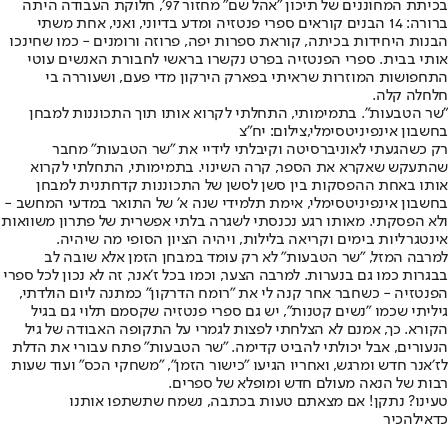
בכיתת המחוננים של תיכון ״אהל שם״ מחזור 97׳, חלוקת העבודה היתה
ברורה: 14 הבנים קוראים ספרי פנטזיה ומדע בדיוני, ואני, אחת משתי
הבנות היחידות בכיתה, קוראת ספרות יפה, פרוזה ורומנים - כמו שחינכו
אותי בבית. ספרי הפנטזיה בפרט נקשרו בראשי לחבורת האנשים עוטי
התחפושות המוזרות שראיתי בפארק הירקון מדי פעם, ושעוררה בי
חלחלה קלה.
"שר הטבעות". בתמימותי, התחלתי לקרוא אותו תוך התכוננות למבחן
בחשבון אינפיניטסימלי,צילום: יח"צ
רק כשהגעתי לאוניברסיטה וקיבלתי לידיי את ״שר הטבעות״ מחבר
שהתעקש שאקרא את הספר, קרה השינוי. בתמימותי, התחלתי לקרוא
אותו באחת ההפסקות בין סשן לסשן של התכוננות קדחתנית למבחן
בחשבון אינפיניטסימלי, אימת תלמידי שנה א׳ של התואר במדעי המחשב -
ולא הפסקתי. מאותו רגע נכנסתי לשגרה בלתי אפשרית של פתרון משוואות
אינטגרליות בימים וקריאה בלילות, ויהיה הציון הסופי מה שיהיה.
למרבה המזל, ״שר הטבעות״ לא רק עומד במבחן הזמן אלא שובה לב
בבגרות כמו גם בנערות. למרבה הצער, וכמו בכל ז׳אנר, זה לא נכון לכל ספרי
הפנטזיה - כשחבר אחר קנה לי את ״רומח הדרקון״ כמתנה ליום הולדתי,
גיליתי שכמו ״נשים קטנות״, יש גם ספרי פנטזיה שקסמם תלוי גם בגיל
הקורא. כך, אמנם לא הצלחתי לפצות לגמרי על התקופה האבודה של גיל
הנעורים, אבל יכולתי להביט קדימה. ״שר הטבעות״ פתח עבורי את הדלת
לז׳אנר חדש ומרגש, ואחריו הגיעו ״כישור הזמן״, ״משחקי הכס״ ועוד שעות
רבות של הנאה מעולם חדש ומופלא של ספרים.
טעינו? נתקן! אם מצאתם טעות בכתבה, נשמח שתשתפו אותנו
כדאי
להכיר