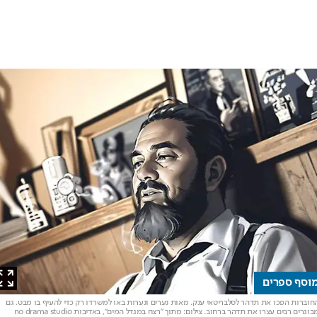
ף ספרים
רות הפכו את תדהר לסלבריטאי ענק. מאות נערים ונערות באו למשרדו רק כדי להעיף בו מבט. גם
רים רבים עצרו את תדהר ברחוב
. צילום: מתוך "רצח במגדל המים", באדיבות no drama studio