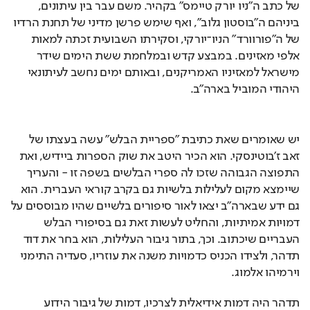
ביניהם ה"בוסטון גלוב", ואף שימש פרשן מדיני של תחנת הרדיו 
של ה"פורוורד" הניו־יורקי, וסקירתו השבועית זכתה למאות 
אלפי מאזינים. במבצע קדש ובמלחמת ששת הימים שידר 
מישראל למאזיניו האמריקנים, ובאותם ימים נחשב לעיתונאי 
היהודי המוביל בארה"ב.
יש שאומרים שאת כתיבת "ספריית הבלש" עשה בעצתו של 
זאב ז'בוטינסקי. הוא הכיר היטב את שוק הספרות ביידיש, ואת 
התפוצה הגבוהה שזכו לה ספרי הבלשים בשפה זו - והעריך 
שיימצא מקום לעלילות בלשיות גם בקרב קוראי העברית. הוא 
גם ידע שבארה"ב יצאו לאור סיפורים בלשיים שהיו מבוססים על 
דמויות אמיתיות, והחליט לעשות זאת גם בסיפורי הבלש 
העבריים שיכתוב. וכך, בתור גיבור העלילות, הוא בחר את דוד 
תדהר, ולצידו הכניס כדמויות משנה את עוזריו, סעדיה התימני 
וירמיהו אלמוג.
תדהר היה דמות אידיאלית לצרכיו, דמות של גיבור הידוע 