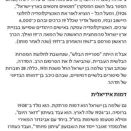
הספר בעל השם המסקרן "חוטאים וחטאים בארץ ישראל", 
1924), ומעל הכל - הוציא לאור את האנציקלופדיה לחלוצי 
היישוב ובניו, מפעל אדיר שכלל 19 כרכים ובהם כ־6,000 
ערכים. האנציקלופדיה עסקה באישים היהודים שסייעו בבניית 
ארץ ישראל מהמחצית הראשונה של המאה ה־19 ואילך. הכרך 
הראשון פורסם ב־1947 והאחרון ב־1971 (שנה לאחר מותו).
אבל זו היתה "ספריית הבלש", שנחשבת לחלוצת הספרות 
הבלשית העברית, שהביאה לו את הפרסום הרב. הסדרה, 
שכתב וערך שלמה בן ישראל החל משנת 1931, כללה 28 חוברות 
של סיפורים בלשיים דמיוניים, שבהם כיכב בן־דמותו הבדיוני 
של תדהר.
דמות אידיאלית
גם שלמה בן ישראל הוא דמות מרתקת. הוא נולד ב־1908 
ברוסיה, וב־1926 עלה לארץ. הוא עבד בעיתון "דואר היום", 
ומילא מטעמו משימות בחו"ל. ביחד עם אביגדור המאירי 
ואלכסנדר זאובר ייסד את השבועון "עיתון מיוחד", ועבד כעוזרו 
של כתב ה"ניו יורק טיימס" בקהיר. משם עבר בין עיתונים, 