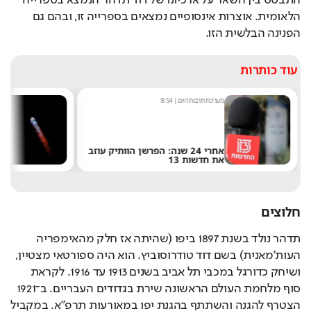
הלאומית. אוצרות אינסופיים נמצאים בספרייה זו, ובהם גם 
הפנינה הבלשית הזו.
עוד כותרות
מערכת תרבות היום
|
8:54
שחר 
אחרי 24 שנה: הפרשן הוותיק עוזב
את חדשות 13
של 
חלוצים
תדהר נולד בשנת 1897 ביפו (שהיתה אז חלק מהאימפריה 
העות'מאנית) בשם דוד טודרוסוביץ. הוא היה ספורטאי מצטיין, 
ושיחק כדורגל במכבי תל אביב בשנים 1913 עד 1916. לקראת 
סוף מלחמת העולם הראשונה שירת בגדודים העבריים. ב־1921 
הצטרף להגנה והשתתף בהגנת יפו במאורעות תרפ"א. במקביל 