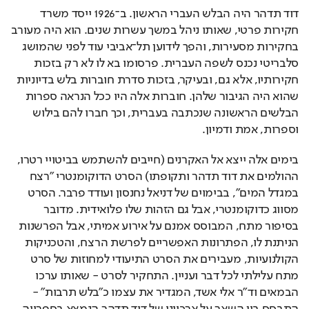
דוד תדהר היה הבלש העברי הראשון. ב־1926 ייסד משרד 
חקירות פרטי, שאותו ניהל במשך עשרות שנים. הוא היה מעורב 
בחקירות מסעירות, והפך לידוען תל־אביבי עוד לפני שהמושג 
סלבריטי נכנס לשפה העברית. פרסומו בא לו לא רק בזכות 
חקירותיו, אלא גם, ובעיקר, בזכות סדרת חוברות בלש בדיוניות 
שהוא היה הגיבור שלהן. חוברות אלה היו ככל הנראה ספרות 
הבלשים הראשונה שנכתבה בעברית, וכך חברו להם בילוש 
וספרות, אמת ודמיון.
בימים אלה ייצא אל האקרנים (חייבים להשתמש בביטויי רטרו, 
ההולמים את דוד תדהר ותקופתו) הסרט הדוקומנטרי "רצח 
במגדל המים", בבימוים של דניאל נחנסון ועודד פרבר. הסרט 
מסווג כדוקומנטרי, אבל גם הזהות שלו פלואידית. מדובר 
בסיפור מתח, המבוסס אמנם על אירוע אמיתי, אבל הפרשנות 
הניתנת לו, הפתרונות האפשריים לפרשת הרצח, והטכניקות 
הקולנועיות, מעבירים את הסרט התיעודי למחוזות של סרט 
מתח עלילתי לכל דבר ועניין. התחקיר לסרט - שאותו ערכו 
הבמאים וד"ר אלי אשד, המגדיר את עצמו כ"בלש תרבות" - 
התבסס בין השאר על ארכיונו של דוד תדהר הנמצא בספרייה 