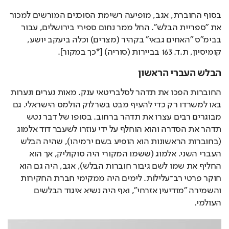
בסוף החוברת, אגב, מופיעה רשימת הסוכנים המורשים למכור 
את "ספריית הבלש". החל ממר נחום ספירי בירושלים, עבור 
בבימ"ס "האחים גבאי" בקהיר (מצרים) וכלה ביעקב יושע, 
קומיסיון, ת.ד. 163 בביירות (סוריה) [*כך במקור].
הבלש העברי הראשון
החוברות הפכו את תדהר לסלבריטאי ענק. מאות נערים ונערות 
באו למשרדו רק כדי להעיף מבט בשרלוק הולמס הישראלי. גם 
מבוגרים רבים עצרו את תדהר ברחוב. בסופו של דבר נטש 
תדהר את הסדרה והוא הוחלף על ידי עוזרו לשעבר דוד אלמוג 
(בחוברות הראשונות הוא הופיע בשם ירמיהו), שהיה הבלש 
העברי השני. אלמוג (ששמו המקורי היה סוקוליק, אך הוא 
החליף את שמו לשם גיבור חוברות הבלש), אגב, היה גם הוא 
חוקר פרטי רב־עלילות. לימים היה ממקימי חברת החקירות 
והשמירה "מודיעין אזרחי", ואף היה נשיא איגוד הבלשים 
העולמי.