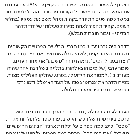
הצטרף למשטרת המנדט, ושירת בה כקצין עד 1926. עם עזיבתו 
את המשטרה פתח משרד לחקירות פרטיות, והפך לבלש פרטי. 
במשך כמה שנים התגורר בקהיר, וניהל משם את עסקיו (בחלוף 
השנים, קהיר תהפוך לאחת מזירות פעילותו של דוד תדהר 
הבדיוני - גיבור חוברות הבלש).
תדהר היה גבר נועז, שכמו חבריו הבלשים הפרטיים הקשוחים 
בספרות האמריקנית, לא היסס להשתמש באגרופיו. גם בסרט 
"רצח במגדל המים", נראה תדהר "משכנע" את אחד העדים, 
שומר ערבי (שלימים הוצא להורג בתלייה בשל רצח אחר שהיה 
מעורב בו), למסור את הידוע לו. בסרט, שחלקו העלילתי מצויר, 
מטיח תדהר את אגרופו בפניו של העד האומלל, ודמו ניתז 
בצבע אדום מרהיב ומעורר חלחלה.
מעבר לעיסוקו הבלשי, תדהר כתב וערך ספרים רבים; הוא 
פרסם ביוגרפיות של ותיקי היישוב, ערך ספר על תולדות אגודת 
"מכבי", כתב כמה ספרים על תולדות ארגון "הבונים החופשיים" 
בישראל (שבו היה חבר), פרסם כמה ספרים על חייו שלו (ובהם 