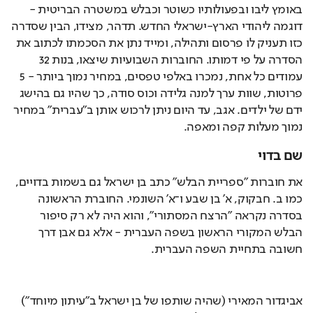
באומץ ליבו ובפעולותיו כשוטר וכבלש במשטרה הבריטית - 
דוגמה ליהודי הארץ-ישראלי החדש. תדהר, מצידו, הבין שסדרה 
כזו תעניק לו פרסום ותהילה, ומייד נתן את הסכמתו לכתוב את 
הסדרה על פי דמותו. החוברות השבועיות שיצאו, בנות 32 
עמודים כל אחת, נמכרו באלפי טפסים, במחיר נמוך ביותר - 5 
פרוטות, שוות ערך למנה גלידה וכוס סודה, כך שהיו גם בהישג 
ידם של ילדים. אגב, עד היום ניתן לרכוש אותן ב"עברית" במחיר 
נמוך מעלות קפה ומאפה.
שם בדוי
את חוברות "ספריית הבלש" כתב בן ישראל גם בשמות בדויים, 
כמו ב. חבקוק, א' בן שבע ו־א' השונמי. החוברת הראשונה 
בסדרה נקראה "הרצח המסתורי", והוא היה לא רק סיפור 
הבלש המקורי הראשון בשפה העברית - אלא גם אבן דרך 
חשובה בתחיית השפה העברית.
אביגדור המאירי (שהיה שותפו של בן ישראל ב"עיתון מיוחד") 
כתב "מכתב הקדמה" לחוברת, ובין השאר אמר: "מחמת שפה 