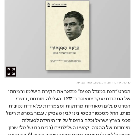
כריכת אחת החוברות,
צילום: אתר עברית
הסרט "רצח במגדל המים" מתאר את חקירת היעלמו ורציחתו 
של המהנדס יעקב צוואנגר ב־1937. העלילה מותחת, ויוצרי 
הסרט מעלים תיאוריות מרתקות ומצמררות על אודות נסיבות 
מותו, החל מסכסוך כספי בינו לבין מעסיקו, עבור בפרשת ריגול 
נאצי בארץ ישראל וכלה בחיסול על ידי היחידה לפעולות 
מיוחדות של ההגנה. קטעיו העלילתיים (בכיכובם של טלי שרון 
ויחזקאל לזרוב) מוצגים כסרט מצויר שעבר עיבוד AI שהתאים 