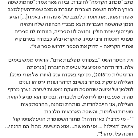
בארץ הולכת השפה העברית ועוברת ממצב שפת־העין למצב 
שפת-האוזן, זאת אומרת למצב של שפה חיה באמת[...] הגיע 
הזמן שהשפה העברית תצא מבגדי הכהונה שלה ותהיה 
סוף־סוף שפת חולין. נחוצה לנו ספרייה, הנותנת לנו ספרים 
מעוטי חוכמות ורבי עניין, שהקורא יבלע כבכורה בטרם קיץ 
ואחרי הקריאה - יזרוק את הספר וידרוש ספר שני".
את הספר השני, "בצפורני מפלצות אדם", קראתי ממש בימים 
אלה. דוד תדהר מופיע על עטיפת החוברת (בגרסתה 
הדיגיטלית מ־2018), מנופף באקדח ענק (איורו של אורי פינק). 
העלילה עוסקת בסחר בנשים; תדהר ועוזרו ירמיהו נענים 
לטלפון של אישה שנחטפה וזועקת נואשות לעזרה. נערך מרדף 
מהיר, שנע בין יפו לירושלים ולטבריה, ובסופו הוא מגיע לקהיר. 
העלילה, אני חייב להודות, מותחת ומהנה, ההרפתקאות 
סוערות ואלימות, והשפה הארכאית מלבבת: 
" '- מי מדבר? כאן תדהר!' מתוך השפופרת הגיע לאוזניו קול 
אישה: 'הצילני! ... אני תפושה... אנא הושיעני, מהר! הם הרגוני... 
חוסה עלי. מהר!'".