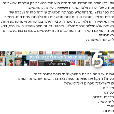
של ורד יהודה המסתורי. הסוד הזה הוא סוד המעבר בין עולמות אפשריים,
וסודה של יהדות אלטרנטיבית שעשויה הייתה להתממש.
זה ספר גדוש עד להתפקע מבחינה תמטית: עיירות פיתוח ועברה של
יהדות מרוקו, תורות סוד ותכנות מחשבים וטכנולוגיות עתידניות, מחקר
אקדמי ושירה. גדולתו של הספר היא בין היתר בכך שהוא איננו שוקע תחת
העומס אלא מצליח לרחף מעליו וללהטט בו. זה ספר שיש לו פשט, רמז, דרש
וסוד, והוא מן המקוריים, המורכבים והחד-פעמיים שנכתבו כאן בעשורים
האחרונים.
לרשימה המלאה>>
ערים של מטה כריכת הספר,צילום: כנרת זמורה דביר
טעינו? נתקן! אם מצאתם טעות בכתבה, נשמח שתשתפו אותנו
75 לישראל
75 ספרים ל-75 לישראל
מדורים
ספורט
תרבות ובידור
לייף סטייל
אוכל
תיירות