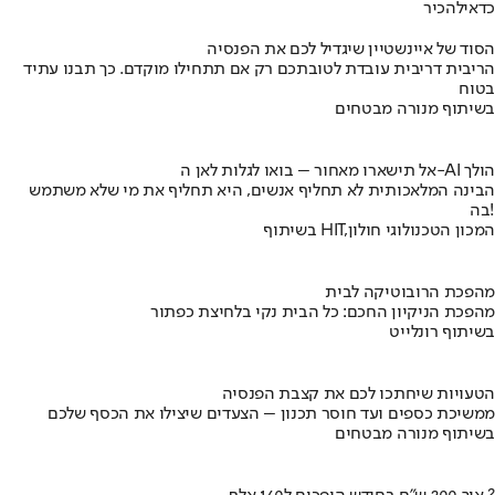
כדאי
להכיר
הסוד של איינשטיין שיגדיל לכם את הפנסיה
הריבית דריבית עובדת לטובתכם רק אם תתחילו מוקדם. כך תבנו עתיד
בטוח
בשיתוף מנורה מבטחים
אל תישארו מאחור – בואו לגלות לאן ה-AI הולך
הבינה המלאכותית לא תחליף אנשים, היא תחליף את מי שלא משתמש
בה!
בשיתוף HIT,המכון הטכנולוגי חולון
מהפכת הרובוטיקה לבית
מהפכת הניקיון החכם: כל הבית נקי בלחיצת כפתור
בשיתוף רונלייט
הטעויות שיחתכו לכם את קצבת הפנסיה
ממשיכת כספים ועד חוסר תכנון – הצעדים שיצילו את הכסף שלכם
בשיתוף מנורה מבטחים