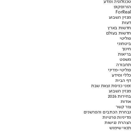
טכנולוגיה ומדע
הורוסקופ
ForReal
מגזין השבוע
דעות
חדשות בארץ
חדשות בעולם
פוליטי
ביטחוני
חינוך
בריאות
משפט
תחבורה
פוליטי-מדיני
כללי ומידע
דף הבית
זמני כניסת וצאת שבת
מגזין השבוע
בחירות 2026
אודות
צור קשר
נבחרת הכתבים והפרשנים
מדיניות פרטיות
הצהרת נגישות
תנאי שימוש