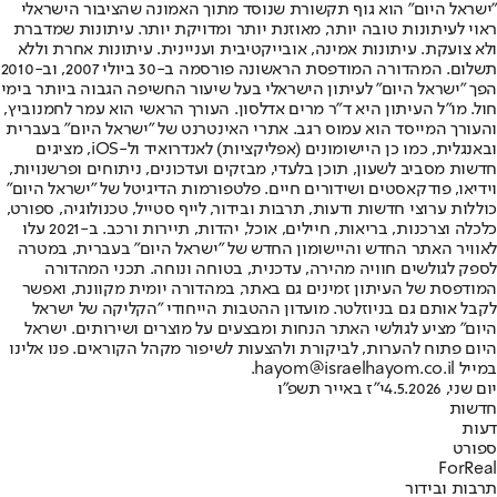
"ישראל היום" הוא גוף תקשורת שנוסד מתוך האמונה שהציבור הישראלי
ראוי לעיתונות טובה יותר, מאוזנת יותר ומדויקת יותר. עיתונות שמדברת
ולא צועקת. עיתונות אמינה, אובייקטיבית ועניינית. עיתונות אחרת וללא
תשלום. המהדורה המודפסת הראשונה פורסמה ב-30 ביולי 2007, וב-2010
הפך "ישראל היום" לעיתון הישראלי בעל שיעור החשיפה הגבוה ביותר בימי
חול. מו"ל העיתון היא ד"ר מרים אדלסון. העורך הראשי הוא עמר לחמנוביץ,
והעורך המייסד הוא עמוס רגב. אתרי האינטרנט של "ישראל היום" בעברית
ובאנגלית, כמו כן היישומונים (אפליקציות) לאנדרואיד ול-iOS, מציגים
חדשות מסביב לשעון, תוכן בלעדי, מבזקים ועדכונים, ניתוחים ופרשנויות,
וידיאו, פודקאסטים ושידורים חיים. פלטפורמות הדיגיטל של "ישראל היום"
כוללות ערוצי חדשות ודעות, תרבות ובידור, לייף סטייל, טכנולוגיה, ספורט,
כלכלה וצרכנות, בריאות, חיילים, אוכל, יהדות, תיירות ורכב. ב-2021 עלו
לאוויר האתר החדש והיישומון החדש של "ישראל היום" בעברית, במטרה
לספק לגולשים חוויה מהירה, עדכנית, בטוחה ונוחה. תכני המהדורה
המודפסת של העיתון זמינים גם באתר, במהדורה יומית מקוונת, ואפשר
לקבל אותם גם בניוזלטר. מועדון ההטבות הייחודי "הקליקה של ישראל
היום" מציע לגולשי האתר הנחות ומבצעים על מוצרים ושירותים. ישראל
היום פתוח להערות, לביקורת ולהצעות לשיפור מקהל הקוראים. פנו אלינו
במייל hayom@israelhayom.co.il.
יום שני, 4.5.2026
י"ז באייר תשפ"ו
חדשות
דעות
ספורט
ForReal
תרבות ובידור