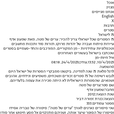
אוכל
מגזין
אנחנו מגייסים
English
X
תרבות
ספרים
75 לישראל
75 הספרים שכל ישראלי צריך להכיר: ערים של מטה, מאת שמעון אדף
עיירות פיתוח ועברה של יהדות מרוקו, תורות סוד ותכנות מחשבים
וטכנולוגיות עתידניות • מן המקוריים, המורכבים והחד-פעמיים בספרים
שנכתבו בישראל בעשורים האחרונים
איל חיות-מן
10/4/2023, 13:52
,עודכן
24/4/2023, 08:18
0
השמעה
לרגל מלאת 75 שנה למדינה, ביקשנו ממבקרי הספרות של ישראל היום
לגבש רשימה של 75 ספרים זכורים ונשכחים, משפיעים ונידחים, אהובים
ושנואים, שהספרות הישראלית לא היתה מכירה את עצמה בלעדיהם.
שם ספר:
ערים של מטה
מחבר:
שמעון אדף
שנת הוצאה:
2012
הוצאה:
כנרת זמורה דביר
מספר עמודים:
333
שני סיפורים נארגים לאורך "ערים של מטה": סיפורה של טבריה אסידו
וסיפורו של הסופר שיצר אותה, ושניהם מתנקזים אל מסע חיפוש אחר סודו