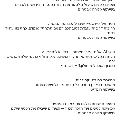
איך 200 ש"ח בחודש הופכים ל140 אלף ?
צעדים קטנים שיכולים לסגור את הבור הפנסיוני בין נשים לגברים
בשיתוף מנורה מבטחים
הסוד של איינשטיין שיגדיל לכם את הפנסיה
הריבית דריבית עובדת לטובתכם רק אם תתחילו מוקדם. כך תבנו עתיד
בטוח
בשיתוף מנורה מבטחים
אל תישארו מאחור – בואו לגלות לאן ה-AI הולך
הבינה המלאכותית לא תחליף אנשים, היא תחליף את מי שלא משתמש
בה!
בשיתוף HIT,המכון הטכנולוגי חולון
מהפכת הרובוטיקה לבית
מהפכת הניקיון החכם: כל הבית נקי בלחיצת כפתור
בשיתוף רונלייט
הטעויות שיחתכו לכם את קצבת הפנסיה
ממשיכת כספים ועד חוסר תכנון – הצעדים שיצילו את הכסף שלכם
בשיתוף מנורה מבטחים