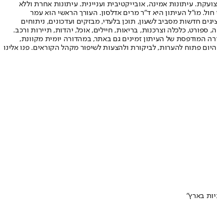
ועקת. עיתונות אמינה, אובייקטיבית ועניינית. עיתונות אחרת וללא
עור החשיפה הגבוה ביותר בימי חול. מו"ל העיתון היא ד"ר מרים אדלסון. העורך הראשי הוא עמר
 והעורך המייסד הוא עמוס רגב. אתרי האינטרנט של "ישראל היום" בעברית ובאנגלית, כמו כן היישומונים (אפליקציות) לאנדרואיד ול-iOS, מציגים חדשות מסביב לשעון, תוכן בלעדי, מבזקים ועדכונים, ניתוחים
, ספורט, כלכלה וצרכנות, בריאות, חיילים, אוכל, יהדות, תיירות ורכב.
דורה המודפסת של העיתון זמינים גם באתר, במהדורה יומית מקוונת,
היום פתוח להערות, לביקורת ולהצעות לשיפור מקהל הקוראים. פנו אלינו