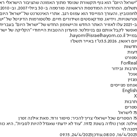
"ישראל היום" הוא גוף תקשורת שנוסד מתוך האמונה שהציבור הישראלי ראוי 
ת
ופרשנויות, וידיאו, פודקאסטים ושידורים חיים. פלטפורמות הדיגיטל של "ישרא
ב-2021 עלו לאוויר האתר החדש והיישומון החדש של "ישראל היום" בע
ואפשר לקבל אותם גם בניוזלטר. מועדון ההטבות הייחודי "הקליקה של ישרא
במייל hayom@israelhayom.co.il.
יום ראשון, 3.5.2026
ט"ז באייר תשפ"ו
חדשות
דעות
ספורט
ForReal
תרבות ובידור
אוכל
מגזין
אנחנו מגייסים
English
X
תרבות
ספרים
75 לישראל
75 הספרים שכל ישראלי צריך להכיר: סיפור ורוד, מאת אילנה זפרן
אילנה זפרן נולדה בשנת 1972. ״עוד לא ידעתי שאגדל להיות לסבית״, היא כותבת בפתח הרומן הגראפי ״סיפור ורוד״, ״לא יכולתי לדעת, כי לא היו אז לסביות בארץ״
דפנה לוי
16/4/2023, 08:00
,עודכן
24/4/2023, 09:15