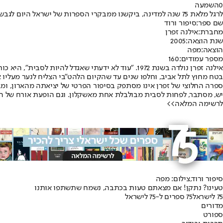
0
השמעה
לרגל מלאת 75 שנה למדינה, ביקשנו ממבקרי הספרות של ישראל היום לגבש רשימה של 75 ספרים זכורים ונשכחים, משפיעים ונידחים, אהובים ושנואים, שהספרות הישראלית לא היתה מכירה את עצמה בלעדיהם.
שם ספר:
סיפור ורוד
מחברת:
אילנה זפרן
שנת הוצאה:
2005
הוצאה:
מפה
מספר עמודים:
160
אילנה זפרן נולדה בשנת 1972. ״עוד לא ידעתי שאגדל ל
בטח מחוץ לתל אביב, וחלפו שנים עד שהקיום הלהט״בי הצליח לנער מעלי
ספרה החלוצי של זפרן אינו מסתפק בסיפור הפרטי של יציאתה מהארון, ו
יש, מסתבר, לפחות לסבית מבולבלת אחת מאשקלון. וגם הופעת אורח של המ
לרשימה המלאה>>
סיפור ורוד,צילום: מפה
טעינו? נתקן! אם מצאתם טעות בכתבה, נשמח שתשתפו אותנו
75 לישראל
75 ספרים ל-75 לישראל
מדורים
ספורט