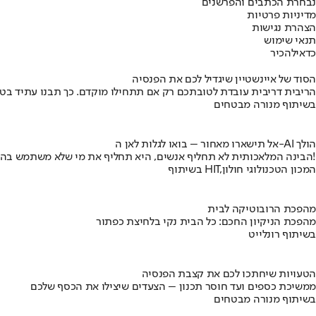
נבחרת הכתבים והפרשנים
מדיניות פרטיות
הצהרת נגישות
תנאי שימוש
כדאי
להכיר
הסוד של איינשטיין שיגדיל לכם את הפנסיה
הריבית דריבית עובדת לטובתכם רק אם תתחילו מוקדם. כך תבנו עתיד בט
בשיתוף מנורה מבטחים
אל תישארו מאחור – בואו לגלות לאן ה-AI הולך
הבינה המלאכותית לא תחליף אנשים, היא תחליף את מי שלא משתמש בה!
בשיתוף HIT,המכון הטכנולוגי חולון
מהפכת הרובוטיקה לבית
מהפכת הניקיון החכם: כל הבית נקי בלחיצת כפתור
בשיתוף רונלייט
הטעויות שיחתכו לכם את קצבת הפנסיה
ממשיכת כספים ועד חוסר תכנון – הצעדים שיצילו את הכסף שלכם
בשיתוף מנורה מבטחים