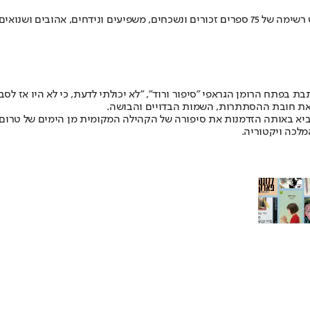
היות לסבית״, היא כותבת בפתח הרומן הגראפי ״סיפור ורוד״, ״לא יכולתי לדעת, כי לא ה
ו את חובת ההסתתרות, השמות הבדויים והבושה.
מביא באותה הזדמנות את סיפורה של הקהילה המקומית מן הימים של טרום
לכה ויקטוריה.