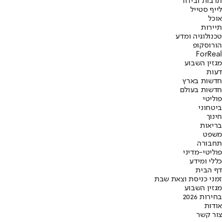
תרבות ובידור
לייף סטייל
אוכל
תיירות
טכנולוגיה ומדע
הורוסקופ
ForReal
מגזין השבוע
דעות
חדשות בארץ
חדשות בעולם
פוליטי
ביטחוני
חינוך
בריאות
משפט
תחבורה
פוליטי-מדיני
כללי ומידע
דף הבית
זמני כניסת וצאת שבת
מגזין השבוע
בחירות 2026
אודות
צור קשר