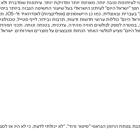
לעיתונות טובה יותר, מאוזנת יותר ומדויקת יותר. עיתונות שמדברת ולא צ
שלום. המהדורה המודפסת הראשונה פורסמה ב-30 ביולי 2007, וב-2010 הפך "ישראל היום" לעיתון הישראלי בעל שי
לחמנוביץ,
ל היום" כוללות ערוצי חדשות ודעות, תרבות ובידור, לייף סטייל, טכנולוגיה
ברית, במטרה לספק לגולשים חוויה מהירה, עדכנית, בטוחה ונוחה. תכני המה
ל היום" מציע לגולשי האתר הנחות ומבצעים על מוצרים ושירותים. ישראל 