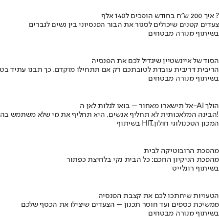
איך 200 ש"ח בחודש הופכים ל140 אלף ?
צעדים קטנים שיכולים לסגור את הבור הפנסיוני בין נשים לגברים
בשיתוף מנורה מבטחים
הסוד של איינשטיין שיגדיל לכם את הפנסיה
הריבית דריבית עובדת לטובתכם רק אם תתחילו מוקדם. כך תבנו עתיד בט
בשיתוף מנורה מבטחים
אל תישארו מאחור – בואו לגלות לאן ה-AI הולך
הבינה המלאכותית לא תחליף אנשים, היא תחליף את מי שלא משתמש בה!
בשיתוף HIT,המכון הטכנולוגי חולון
מהפכת הרובוטיקה לבית
מהפכת הניקיון החכם: כל הבית נקי בלחיצת כפתור
בשיתוף רונלייט
הטעויות שיחתכו לכם את קצבת הפנסיה
ממשיכת כספים ועד חוסר תכנון – הצעדים שיצילו את הכסף שלכם
בשיתוף מנורה מבטחים