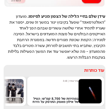
עידן שלם בחיי הלילה של הצפון מגיע לסיומו.
 מועדון 
"האולטרסאונד" שפעל בקיבוץ יגור במשך 31 שנים, יסגור את 
שעריו לתמיד אחרי שלושה עשורים שבהם הפך לאחד 
האייקונים הבולטים של סצנת המועדונים בישראל. הסיבה 
לסגירה: הקמת שכונת מגורים חדשה במסגרת הרחבת 
הקיבוץ, שתביא בתי תושבים למרחק עשרה מטרים בלבד 
מהמועדון - מה שלא יאפשר עוד את המשך הפעילות בלילות 
בעקבות הגבלות הרעש.
עוד כותרות
שחר שפירו
|
8:48
נ
"
במהירות של 8,700 קמ"ש: הטיל
ש
של אילון מאסק התרסק על הירח
ה