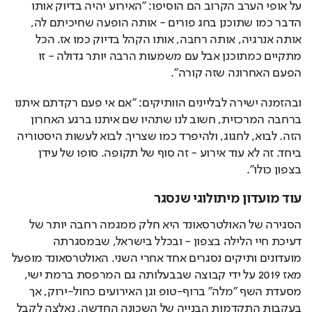
על אופי הערב הקרוב הם הוסיפו: "האירוע יהיה בדיוק אותו 
הדבר כמו שתוכנן בחג פורים - אותה הופעה שחיכיתם לה, 
אותה אנרגיה, אותה רחבה, אותו הקהל בדיוק כמו אז. הכל 
מתקיים כמתוכנן אבל עם משמעות הרבה יותר גדולה - זו 
הפעם האחרונה שזה קורה".
ובהזמנה ישירה לבליינים הוותיקים: "אם אי פעם רקדתם איתנו 
ברחבה המרכזית, חשוב לנו שתהיו שם איתנו ברגע האחרון 
הזה. לבוא, לחגוג, ולהיפרד כמו שצריך. לבוא לעשות היסטוריה 
ביחד. זה לא עוד אירוע - זה סוף של תקופה. סופו של עידן 
בצפון כולו".
עוד מועדון מיתולוגי שנסגר
הסגירה של האולטרסאונד היא חלק ממגמה רחבה יותר של 
דעיכת חיי הלילה בצפון - ובכלל בישראל, שבמסגרתה 
מועדונים ותיקים נסגרים אחד אחרי השני. האולטרסאונד מופעל 
מאז 2019 על ידי קבוצה שבבעלותה גם המרפסת ברמת ישי, 
מסעדת השף "מלה" ברוף-טופ וגן האירועים כחול-ירוק, אך 
בעקבות התקדמות הבנייה של השכונה החדשה, נאלצה לקבל 