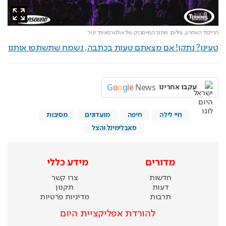
הריקוד האחרון,
צילום: מתוך הפייסבוק של אולטרסאונד יגור
טעינו? נתקן! אם מצאתם טעות בכתבה, נשמח שתשתפו אותנו
G
o
o
g
l
e
News
עקבו אחרינו
חיי לילה
חיפה
מועדונים
מסיבות
סאבלימינל והצל
מדורים
מידע כללי
חדשות
צרו קשר
דעות
תקנון
תרבות
מדיניות פרטיות
להורדת אפליקציית היום