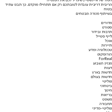
הסוד של איינשטיין שיגדיל לכם את הפנסיה
הריבית דריבית עובדת לטובתכם רק אם תתחילו מוקדם. כך תבנו עתיד
בטוח
בשיתוף מנורה מבטחים
מדורים
ספורט
תרבות ובידור
לייף סטייל
אוכל
תיירות
טכנולוגיה ומדע
הורוסקופ
ForReal
מגזין השבוע
דעות
חדשות בארץ
חדשות בעולם
פוליטי
ביטחוני
חינוך
בריאות
משפט
תחבורה
פוליטי-מדיני