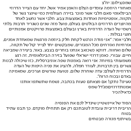
שמס,צילום: יח"צ
מאחורי היוזמה עומדים הצלם והאמן אמיר אשל, יחד עם הצייר הדרוזי
הבינלאומי סאם חלבי אשר מוכר בזירה העולמית כמי שיוצר גשר של
תקווה, אופטימיות ואחדות באמצעות צבע. חלבי אשר נחשב לאחד
מהיוצרים הדרוזים הבולטים בעולם, פועל מזה שנים כשגריר תרבות בלתי
רשמי של העדה הדרוזית בארץ ובעולם באמצעות פרויקטים אמנותיים
חוצי גבולות .
חלבי אמר: “אני מודה ונרגש לקחת חלק ביוזמה מרגשת שמאחדת אמנים,
אזרחיות ואזרחים מכל המגזרים, שמבקשים יחד לצייר קול של תקווה,
שלום ואחווה. דווקא כשכואב אנחנו בוחרים בצבע, באור, ביצירה שמביאה
חיים. עבורי, כאמן דרוזי ישראלי שפועל בזירה הבינלאומית, זה רגע
משמעותי במיוחד. אני רואה באמנות שפה אוניברסלית, כזו שיכולה לבנות
גשרים בין תרבויות, לעורר חמלה, ולהציג את פניה היפות של העדה
הדרוזית לעולם: עדה שוחרת שלום, נטועת שורשים וערכים, שמאמינה
באדם ובכוח הרוח".
טעינו? נתקן! אם מצאתם טעות בכתבה, נשמח שתשתפו אותנו
אמנות
דרוזים
מג'דל שמס
כדאי
להכיר
הסוד של איינשטיין שיגדיל לכם את הפנסיה
הריבית דריבית עובדת לטובתכם רק אם תתחילו מוקדם. כך תבנו עתיד
בטוח
בשיתוף מנורה מבטחים