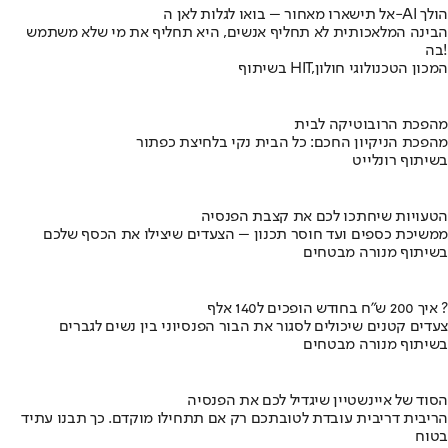
אל תישארו מאחור – בואו לגלות לאן ה-AI הולך
הבינה המלאכותית לא תחליף אנשים, היא תחליף את מי שלא משתמש
בה!
בשיתוף HIT,המכון הטכנולוגי חולון
מהפכת הרובוטיקה לבית
מהפכת הניקיון החכם: כל הבית נקי בלחיצת כפתור
בשיתוף רונלייט
הטעויות שיחתכו לכם את קצבת הפנסיה
ממשיכת כספים ועד חוסר תכנון – הצעדים שיצילו את הכסף שלכם
בשיתוף מנורה מבטחים
איך 200 ש"ח בחודש הופכים ל140 אלף ?
צעדים קטנים שיכולים לסגור את הבור הפנסיוני בין נשים לגברים
בשיתוף מנורה מבטחים
הסוד של איינשטיין שיגדיל לכם את הפנסיה
הריבית דריבית עובדת לטובתכם רק אם תתחילו מוקדם. כך תבנו עתיד
בטוח