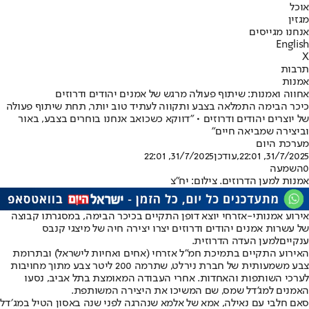
אוכל
מגזין
אנחנו מגייסים
English
X
תרבות
אמנות
אחווה ואמנות: שיתוף פעולה מרגש של אמנים יהודים ודרוזים
כיכר הבימה התמלאה בצבע ותקווה לעתיד טוב יותר, תחת שיתוף פעולה
של יוצרים יהודים ודרוזים • "דווקא כשכואב אנחנו בוחרים בצבע, באור
וביצירה שמביאה חיים"
מערכת היום
31/7/2025, 22:01
,עודכן
31/7/2025, 22:01
0
השמעה
אמנות למען הדרוזים. צילום: יח"צ
אירוע אמנותי-אזרחי יוצא דופן התקיים בכיכר הבימה, במסגרתו קבוצה
של עשרות אמנים יהודים ודרוזים יצרו יצירה חיה של מיצגי קנבס
ענקיים
למען העדה הדרוזית
.
האירוע התקיים בתמיכת חמ"ל אזרחי (אחים ואחיות לישראל) ובתרומת
צבע משמעותית של חברת נירלט, שתרמה 200 ליטר צבע מתוך מחויבות
לערכי השותפות והאחדות. אחרי העבודה המאומצת בתל אביב, נסעו
האמנים למג'דל שמס, שם המשיכו את היצירה המשותפת.
סאם חלבי עם נאילה, אמא של אלמא שנהרגה לפני שנה באסון הטיל במג׳דל