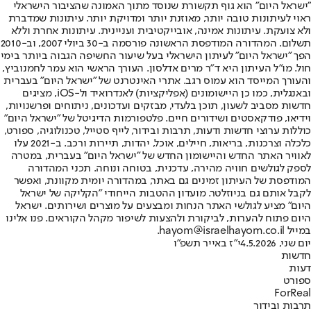
"ישראל היום" הוא גוף תקשורת שנוסד מתוך האמונה שהציבור הישראלי
ראוי לעיתונות טובה יותר, מאוזנת יותר ומדויקת יותר. עיתונות שמדברת
ולא צועקת. עיתונות אמינה, אובייקטיבית ועניינית. עיתונות אחרת וללא
תשלום. המהדורה המודפסת הראשונה פורסמה ב-30 ביולי 2007, וב-2010
הפך "ישראל היום" לעיתון הישראלי בעל שיעור החשיפה הגבוה ביותר בימי
חול. מו"ל העיתון היא ד"ר מרים אדלסון. העורך הראשי הוא עמר לחמנוביץ,
והעורך המייסד הוא עמוס רגב. אתרי האינטרנט של "ישראל היום" בעברית
ובאנגלית, כמו כן היישומונים (אפליקציות) לאנדרואיד ול-iOS, מציגים
חדשות מסביב לשעון, תוכן בלעדי, מבזקים ועדכונים, ניתוחים ופרשנויות,
וידיאו, פודקאסטים ושידורים חיים. פלטפורמות הדיגיטל של "ישראל היום"
כוללות ערוצי חדשות ודעות, תרבות ובידור, לייף סטייל, טכנולוגיה, ספורט,
כלכלה וצרכנות, בריאות, חיילים, אוכל, יהדות, תיירות ורכב. ב-2021 עלו
לאוויר האתר החדש והיישומון החדש של "ישראל היום" בעברית, במטרה
לספק לגולשים חוויה מהירה, עדכנית, בטוחה ונוחה. תכני המהדורה
המודפסת של העיתון זמינים גם באתר, במהדורה יומית מקוונת, ואפשר
לקבל אותם גם בניוזלטר. מועדון ההטבות הייחודי "הקליקה של ישראל
היום" מציע לגולשי האתר הנחות ומבצעים על מוצרים ושירותים. ישראל
היום פתוח להערות, לביקורת ולהצעות לשיפור מקהל הקוראים. פנו אלינו
במייל hayom@israelhayom.co.il.
יום שני, 4.5.2026
י"ז באייר תשפ"ו
חדשות
דעות
ספורט
ForReal
תרבות ובידור