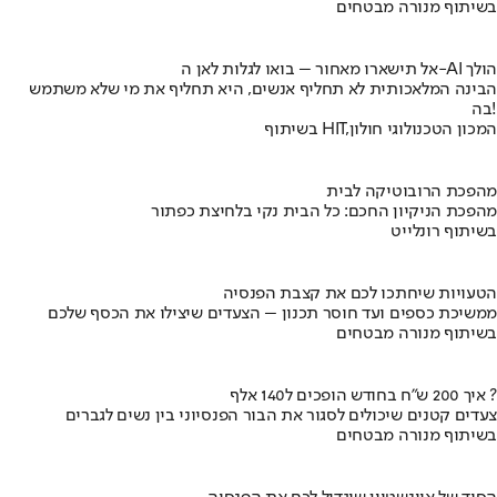
בשיתוף מנורה מבטחים
אל תישארו מאחור – בואו לגלות לאן ה-AI הולך
הבינה המלאכותית לא תחליף אנשים, היא תחליף את מי שלא משתמש
בה!
בשיתוף HIT,המכון הטכנולוגי חולון
מהפכת הרובוטיקה לבית
מהפכת הניקיון החכם: כל הבית נקי בלחיצת כפתור
בשיתוף רונלייט
הטעויות שיחתכו לכם את קצבת הפנסיה
ממשיכת כספים ועד חוסר תכנון – הצעדים שיצילו את הכסף שלכם
בשיתוף מנורה מבטחים
איך 200 ש"ח בחודש הופכים ל140 אלף ?
צעדים קטנים שיכולים לסגור את הבור הפנסיוני בין נשים לגברים
בשיתוף מנורה מבטחים