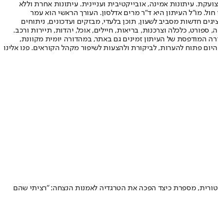
ועקת. עיתונות אמינה, אובייקטיבית ועניינית. עיתונות אחרת וללא
עור החשיפה הגבוה ביותר בימי חול. מו"ל העיתון היא ד"ר מרים אדלסון. העורך הראשי הוא עמר
 והעורך המייסד הוא עמוס רגב. אתרי האינטרנט של "ישראל היום" בעברית ובאנגלית, כמו כן היישומונים (אפליקציות) לאנדרואיד ול-iOS, מציגים חדשות מסביב לשעון, תוכן בלעדי, מבזקים ועדכונים, ניתוחים
, ספורט, כלכלה וצרכנות, בריאות, חיילים, אוכל, יהדות, תיירות ורכב.
דורה המודפסת של העיתון זמינים גם באתר, במהדורה יומית מקוונת,
היום פתוח להערות, לביקורת ולהצעות לשיפור מקהל הקוראים. פנו אלינו
לג, מאיירת ואנימטורית, מספרת כיצד הפכה את הטרגדיה לאמנות הנצחה: "רציתי שהם