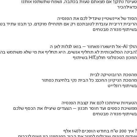
טעינו? נתקן! אם מצאתם טעות בכתבה, נשמח שתשתפו אותנו
כדאי
להכיר
הסוד של איינשטיין שיגדיל לכם את הפנסיה
הריבית דריבית עובדת לטובתכם רק אם תתחילו מוקדם. כך תבנו עתיד בט
בשיתוף מנורה מבטחים
אל תישארו מאחור – בואו לגלות לאן ה-AI הולך
הבינה המלאכותית לא תחליף אנשים, היא תחליף את מי שלא משתמש בה!
בשיתוף HIT,המכון הטכנולוגי חולון
מהפכת הרובוטיקה לבית
מהפכת הניקיון החכם: כל הבית נקי בלחיצת כפתור
בשיתוף רונלייט
הטעויות שיחתכו לכם את קצבת הפנסיה
ממשיכת כספים ועד חוסר תכנון – הצעדים שיצילו את הכסף שלכם
בשיתוף מנורה מבטחים
איך 200 ש"ח בחודש הופכים ל140 אלף ?
צעדים קטנים שיכולים לסגור את הבור הפנסיוני בין נשים לגברים