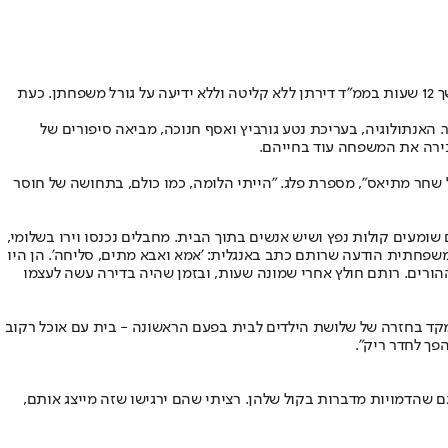
שחר ושלומי מתיאס ז"ל מקיבוץ חולית נרצחו בביתם ב־7 באוקטובר, כשהגנו בגופם על בנם רותם בן ה־17, בעוד בנותיהם שיר (22) ושקד (20) שהו במשך 12 שעות בממ"ד דירתן ללא קליטה וללא ידיעה על גורל משפחתן. כעת
 הוא אחד מעשרה סיפורים שזכו לעיבוד גרפי ב"היום שבו הכל השתנה", אנתולוגיית קומיקס של סיפורים מ־7 באוקטובר. האנתולוגיה, בעריכת נטע גורביץ ואסף חנוכה, מביאה סיפורים של
של שחר מתיאס", מספרת פלג. "הייתי הלומה, כמו כולם, בתחושה של חוסר
ב־7:30 בבוקר שחר כתבה בקבוצה המשפחתית שלהם שהם שומעים קולות נפץ ושיש אנשים בתוך הבית. מחבלים נכנסו וירו בשלומי,
משפחתית הודעה שרותם כתב באנגלית: 'אמא ואבא מתים, סליחה'. הן היו
בנות היו במשך 12 שעות בלי קליטה ובלי לדעת מה עלה בגורל ההורים. רותם חולץ אחרי שמונה שעות, ובזמן שהיה בדירה עשה לעצמו
תמקד בחזרה של שלושת הילדים לבית בפעם הראשונה - בית עם אוכל רקוב
גם שהדמויות מדברות בקול שלהן. רציתי שהם ירגישו שזה מייצג אותם,