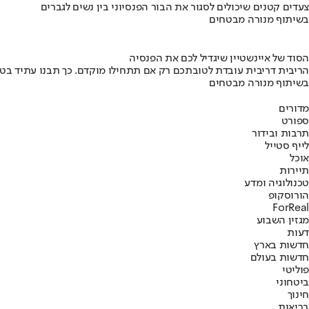
צעדים קטנים שיכולים לסגור את הבור הפנסיוני בין נשים לגברים
בשיתוף מנורה מבטחים
הסוד של איינשטיין שיגדיל לכם את הפנסיה
הריבית דריבית עובדת לטובתכם רק אם תתחילו מוקדם. כך תבנו עתיד בט
בשיתוף מנורה מבטחים
מדורים
ספורט
תרבות ובידור
לייף סטייל
אוכל
תיירות
טכנולוגיה ומדע
הורוסקופ
ForReal
מגזין השבוע
דעות
חדשות בארץ
חדשות בעולם
פוליטי
ביטחוני
חינוך
בריאות