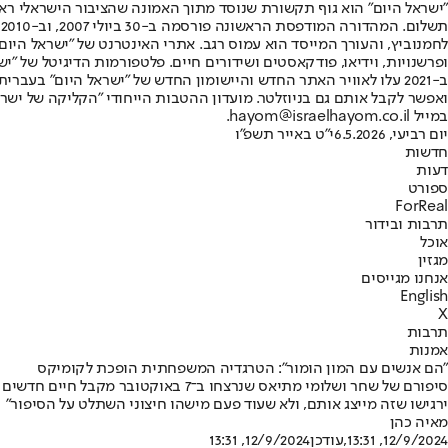
"ישראל היום" הוא גוף תקשורת שנוסד מתוך האמונה שהציבור הישראלי ראוי 
ת
ופרשנויות, וידיאו, פודקאסטים ושידורים חיים. פלטפורמות הדיגיטל של "ישרא
ב-2021 עלו לאוויר האתר החדש והיישומון החדש של "ישראל היום" בע
ואפשר לקבל אותם גם בניוזלטר. מועדון ההטבות הייחודי "הקליקה של ישרא
במייל hayom@israelhayom.co.il.
יום רביעי, 6.5.2026
י"ט באייר תשפ"ו
חדשות
דעות
ספורט
ForReal
תרבות ובידור
אוכל
מגזין
אנחנו מגייסים
English
X
תרבות
אמנות
"הם אנשים עם המון הומור": הטרגדיה המשפחתית הופכת לקומיקס
סיפורם של שחר ושלומי מתיאס שנרצחו
ירגישו שזה מייצג אותם, ולא שעוד פעם מישהו חיצוני השתלט על הסיפור"
מאיה כהן
12/9/2024, 13:31
,עודכן
12/9/2024, 13:31