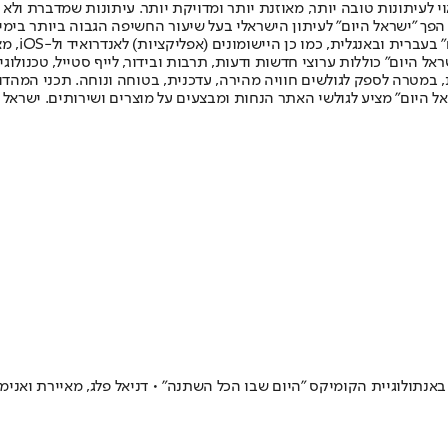
לעיתונות טובה יותר, מאוזנת יותר ומדויקת יותר. עיתונות שמדברת ולא צ
שלום. המהדורה המודפסת הראשונה פורסמה ב-30 ביולי 2007, וב-2010 הפך "ישראל היום" לעיתון הישראלי בעל שי
לחמנוביץ,
ל היום" כוללות ערוצי חדשות ודעות, תרבות ובידור, לייף סטייל, טכנולוגיה
ברית, במטרה לספק לגולשים חוויה מהירה, עדכנית, בטוחה ונוחה. תכני המה
ל היום" מציע לגולשי האתר הנחות ומבצעים על מוצרים ושירותים. ישראל 
 ב־7 באוקטובר מקבל חיים חדשים באנתולוגיית הקומיקס "היום שבו הכל השתנה" • דניאל פ