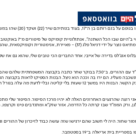
סיפורם של בני משפחת מתיאס
ורית וקומיקסאית, שהכירה את המשפחה עוד בחייהם.
ה בלוס אנג'לס בדירה של אייבי, אחד החברים הכי טובים שלי, שהוא גם אח 
"ב־7 באוקטובר הבנות היו במגורי הצעירים בקיבוץ חולית, ורותם היה בממ"ד עם ההורים. 
שכבה מעליו. הם ירו בה וככה הוא ניצל. הבנות הספיקו לראות בקבוצה ה
המומות וכתבו לו שזה לא מצחיק. הוא כתב 'תשלחו עזרה' ומאותו הרגע נותק הקשר. ה
שאני רוצה שהרגעים האחרונים האלה לא יהיו מרכז הסיפור. הסיפור שלי מ
מור שחור. היה לי חשוב שהם ירגישו שזה עושה כבוד לזיכרון של ההורים ו
ת בית אריאלה ב־19 בספטמבר.