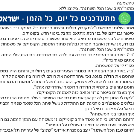
0
השמעה
מתוך "היום שבו הכל השתנה". צילום: ללא
סיפור גבורתם של בני הזוג מתיאס מקבל ביטוי חדש בקומיקס.
גבורה, אנושיות ואהבה חסרת גבולות מתוך התופת. הקומיקס על משפחת מתיאס נוצר על ידי דניאל פלג (37) - מאיירת, אנימט
מתוך "היום שבו הכל השתנה",
"ב־7 באוקטובר הייתי לבד בדירה עם ילדה בת שנתיים. בת הזוג שלי הית
אונים מאוד גדול".
ספרי לי על המשפחה.
שחסם את הדלת בגופו, ואז שחר דחפה את רותם למרווח בין המיטה לקיר ונ
חוסם עורקים בהנחיית הדודה הרופאה שהדריכה אותו".
איך מעבדים סיפור טרגי וכואב כזה לאמנות הקומיקס?
"לקח לי המון זמן להבין איך אני פותרת את הסיפור. בשלב מסוים הבנתי 
ובלונים מפונצ'רים מחגיגת יום ההולדת 50 של שחר. הכל נשאר מפויח ומבולגן, ורק הממ"ד שבו קרתה כל הדרמה, אזור שזק"א ומתנדבים פינו וקרצפו, הפך לחדר ריק".
דניאל פלג,צילום: דניאל חנוך
איך הגיבו בני המשפחה?
"רותם התרגש כי הוא מאוד אוהב קומיקס. זו משפחה עם המון הומור, גם הו
ולא שעוד פעם מישהו חיצוני השתלט על הסיפור".
"היום שבו הכל השתנה" יוצג במסגרת אירועי "כתוב" של עיריית תל אביב־יפו בספריי