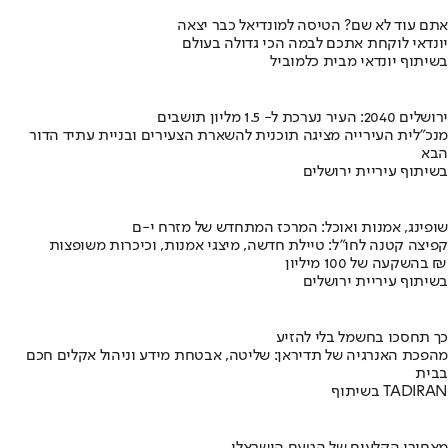
אתם עוד לא שם? הטיסה למונדיאל כבר יצאה
יונדאי לוקחת אתכם לבמה הכי גדולה בעולם
בשיתוף יונדאי מבית כלמוביל
ירושלים 2040: העיר נערכת ל- 1.5 מליון תושבים
מנכ"לית העירייה מציגה תוכנית להשארת הצעירים ובניית עתיד הדור
הבא
בשיתוף עיריית ירושלים
שופינג, אמנות ואוכל: המרכז המתחדש של מזרח י-ם
קפיצה קטנה לחו"ל: טיילת חדשה, מיצגי אמנות, וכיכרות משופצות
בהשקעה של 100 מיליון ₪
בשיתוף עיריית ירושלים
כך תחסכו בחשמל בלי להזיע
מהפכת האנרגיה של תדיראן: שליטה, אבטחת מידע וניהול אקלים חכם
בבית
בשיתוף TADIRAN