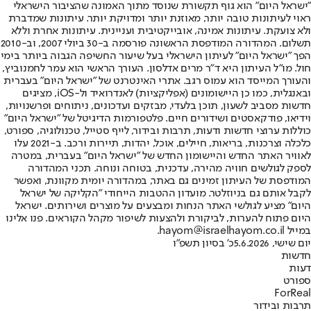
"ישראל היום" הוא גוף תקשורת שנוסד מתוך האמונה שהציבור הישראלי
ראוי לעיתונות טובה יותר, מאוזנת יותר ומדויקת יותר. עיתונות שמדברת
ולא צועקת. עיתונות אמינה, אובייקטיבית ועניינית. עיתונות אחרת וללא
תשלום. המהדורה המודפסת הראשונה פורסמה ב-30 ביולי 2007, וב-2010
הפך "ישראל היום" לעיתון הישראלי בעל שיעור החשיפה הגבוה ביותר בימי
חול. מו"ל העיתון היא ד"ר מרים אדלסון. העורך הראשי הוא עמר לחמנוביץ,
והעורך המייסד הוא עמוס רגב. אתרי האינטרנט של "ישראל היום" בעברית
ובאנגלית, כמו כן היישומונים (אפליקציות) לאנדרואיד ול-iOS, מציגים
חדשות מסביב לשעון, תוכן בלעדי, מבזקים ועדכונים, ניתוחים ופרשנויות,
וידיאו, פודקאסטים ושידורים חיים. פלטפורמות הדיגיטל של "ישראל היום"
כוללות ערוצי חדשות ודעות, תרבות ובידור, לייף סטייל, טכנולוגיה, ספורט,
כלכלה וצרכנות, בריאות, חיילים, אוכל, יהדות, תיירות ורכב. ב-2021 עלו
לאוויר האתר החדש והיישומון החדש של "ישראל היום" בעברית, במטרה
לספק לגולשים חוויה מהירה, עדכנית, בטוחה ונוחה. תכני המהדורה
המודפסת של העיתון זמינים גם באתר, במהדורה יומית מקוונת, ואפשר
לקבל אותם גם בניוזלטר. מועדון ההטבות הייחודי "הקליקה של ישראל
היום" מציע לגולשי האתר הנחות ומבצעים על מוצרים ושירותים. ישראל
היום פתוח להערות, לביקורת ולהצעות לשיפור מקהל הקוראים. פנו אלינו
במייל hayom@israelhayom.co.il.
יום שישי, 5.6.2026
כ' בסיון תשפ"ו
חדשות
דעות
ספורט
ForReal
תרבות ובידור