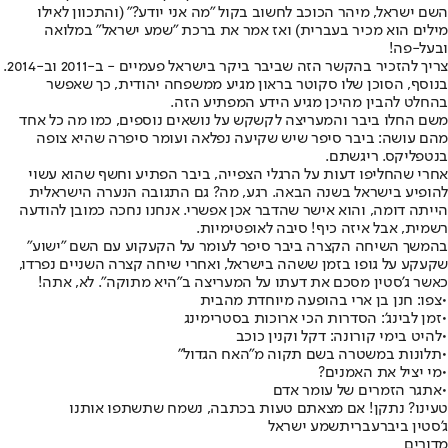
השם ישראל, מיהר הכוכב לחשוב בקול "מה אני יודע?" (והתכוון לאילו
מילים הוא מכיר בעברית) ואז אמר את ברכת "שמע ישראל" במלואה
ובעל-פה!
צריך להזכיר בהקשר הזה שביבר ביקר בישראל פעמיים - ב-2011 וב-2014.
בנוסף, הסוכן שלו סקוטר בראון מגיע ממשפחה יהודית, כך שאפשר
בהחלט להבין מהיכן מגיע הידע המפתיע הזה.
משם החלו ביבר והמעריצה לקשקש על נושאים נוספים, כמו מה כל אחד
מהם עושה: ביבר סיפר שיש שקיעה נפלאה ועומר סיפרה שהיא צופה
בנטפליקס. ריגשתם.
אחרי שהחליפו דעות על הרגלי הצפייה, ביבר הפתיע וחשף שהוא עשוי
להופיע בישראל בשנה הבאה. רגע, מה? גם התגובה הנערה הישראלית
הייתה דומה, והוא אישר שהדבר אכן אפשרי. אנחנו נחכה כמובן להודעה
רשמית, אבל איזה כיף! סיבה לאופטימיות.
בהמשך השיחה הקצרה ביבר סיפר לעומר על הקעקוע עם השם "ישוע"
שקעקע על גופו בזמן ששהה בישראל, ואחרי שיחה קצרה השניים נפרדו,
כאשר ג'סטין מסכם את דעתו על המעריצה ב"היא מתוקה". לא, אתה!
•
צפו: חנן בן ארי בהופעה מיוחדת מהבית
•
זמן לבינג': הסדרות הכי ארוכות בסטרימינג
•
להיט בימי קורונה: דקל וקנין כוכב
•
תלונות במשטרה בשם תקוה מ"האח הגדול"
•
מי יציל את האמנים?
•
אתגר הזמרים של עומר אדם
טעינו? נתקן! אם מצאתם טעות בכתבה, נשמח שתשתפו אותנו
ג'סטין ביבר
עברית
שמע ישראל
מדורים