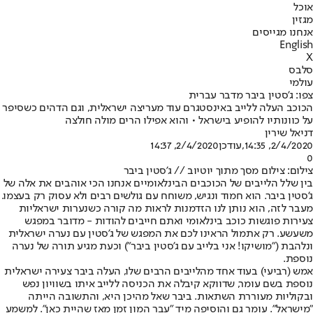
אוכל
מגזין
אנחנו מגייסים
English
X
סלבס
עולמי
צפו: ג'סטין ביבר מדבר עברית
הכוכב העלה ללייב באינסטגרם עוד מעריצה ישראלית, וגם הדהים כשסיפר
על כוונותיו להופיע בישראל • והוא אפילו הרים מולה חולצה
דניאל שירין
2/4/2020, 14:35
,עודכן
2/4/2020, 14:37
0
צילום: צילום מסך מתוך יוטיוב // ג'סטין ביבר
בין שלל הלייבים של הכוכבים הבינלאומיים אנחנו הכי אוהבים את אלה של
ג'סטין ביבר. הוא חמוד ונגיש, משוחח עם גולשים רבים ולא עסוק רק בעצמו.
מעבר לזה, הוא נותן לנו הזדמנות לראות מה קורה כשנערות ישראליות
צעירות פוגשות כוכב בינלאומי ואתם חייבים להודות - מדובר במפגש
משעשע. רק אתמול הראינו לכם את המפגש של ג'סטין עם נערה ישראלית
ונלהבת ("
מושיקו! אני בלייב עם ג'סטין ביבר
") וכעת מגיע תורה של נערה
נוספת.
אמש (רביעי) בעוד אחד מהלייבים הרבים שלו, העלה ביבר צעירה ישראלית
נוספת בשם עומר, שדווקא קיבלה את הכניסה ללייב איתו בשוויון נפש
ובקוליות מעוררת השתאות. ביבר שאל מהיכן היא, והתשובה הייתה
"מישראל". עומר גם והוסיפה מיד "עבר המון זמן מאז שהיית כאן". למשמע