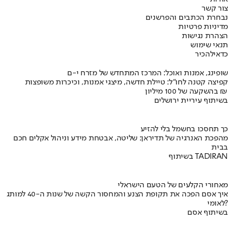
צור קשר
נבחרת הכתבים והפרשנים
מדיניות פרטיות
הצהרת נגישות
תנאי שימוש
כדאי
להכיר
שופינג, אמנות ואוכל: המרכז המתחדש של מזרח י-ם
קפיצה קטנה לחו"ל: טיילת חדשה, מיצגי אמנות, וכיכרות משופצות
בהשקעה של 100 מיליון ₪
בשיתוף עיריית ירושלים
כך תחסכו בחשמל בלי להזיע
מהפכת האנרגיה של תדיראן: שליטה, אבטחת מידע וניהול אקלים חכם
בבית
בשיתוף TADIRAN
מאחורי הקלעים של הטעם הישראלי
איך אסם הפכה את תקופת הצנע והמחסור הקשה של שנות ה-40 למותג
לאומי?
בשיתוף אסם