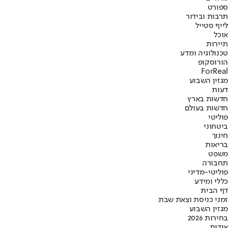
ספורט
תרבות ובידור
לייף סטייל
אוכל
תיירות
טכנולוגיה ומדע
הורוסקופ
ForReal
מגזין השבוע
דעות
חדשות בארץ
חדשות בעולם
פוליטי
ביטחוני
חינוך
בריאות
משפט
תחבורה
פוליטי-מדיני
כללי ומידע
דף הבית
זמני כניסת וצאת שבת
מגזין השבוע
בחירות 2026
אודות