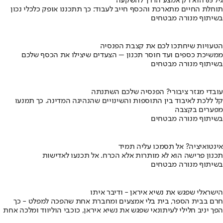
גיל 65 הוא רק אמצע הדרך להשקעה
תוחלת החיים מתארכת והכסף חייב לעבוד: כך תתכננו אופק כלכלי נכון
בשיתוף מנורה מבטחים
הטעויות שיחתכו לכם את קצבת הפנסיה
ממשיכת כספים ועד חוסר תכנון – הצעדים שיצילו את הכסף שלכם
בשיתוף מנורה מבטחים
עובדי מגזר ציבורי? הפנסיה שלכם השתנתה
קל ללכת לאיבוד בין התוספות והשינויים שהנהיגה המדינה. כך תמנעו
מפערים בקצבה
בשיתוף מנורה מבטחים
אינטואיציה? אל תסמכו עליה תמיד
תכנון פרישה הוא לא מותרות אלא הכרח. אל תכנעו לאדישות
בשיתוף מנורה מבטחים
הישראלי שפגש את נשיא איראן - ודיבר איתו
חרם בבית הספר, בית בלי אמצעים ומחברת אחת שהפכה למפלט - כך
הפך יניב חלילי לעיתונאי שפגש את נשיא איראן, כוכבי הוליווד ומלכה אחת