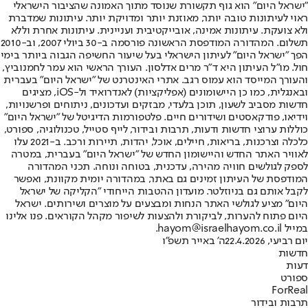
"ישראל היום" הוא גוף תקשורת שנוסד מתוך האמונה שהציבור הישראלי
ראוי לעיתונות טובה יותר, מאוזנת יותר ומדויקת יותר. עיתונות שמדברת
ולא צועקת. עיתונות אמינה, אובייקטיבית ועניינית. עיתונות אחרת וללא
תשלום. המהדורה המודפסת הראשונה פורסמה ב-30 ביולי 2007, וב-2010
הפך "ישראל היום" לעיתון הישראלי בעל שיעור החשיפה הגבוה ביותר בימי
חול. מו"ל העיתון היא ד"ר מרים אדלסון. העורך הראשי הוא עמר לחמנוביץ,
והעורך המייסד הוא עמוס רגב. אתרי האינטרנט של "ישראל היום" בעברית
ובאנגלית, כמו כן היישומונים (אפליקציות) לאנדרואיד ול-iOS, מציגים
חדשות מסביב לשעון, תוכן בלעדי, מבזקים ועדכונים, ניתוחים ופרשנויות,
וידיאו, פודקאסטים ושידורים חיים. פלטפורמות הדיגיטל של "ישראל היום"
כוללות ערוצי חדשות ודעות, תרבות ובידור, לייף סטייל, טכנולוגיה, ספורט,
כלכלה וצרכנות, בריאות, חיילים, אוכל, יהדות, תיירות ורכב. ב-2021 עלו
לאוויר האתר החדש והיישומון החדש של "ישראל היום" בעברית, במטרה
לספק לגולשים חוויה מהירה, עדכנית, בטוחה ונוחה. תכני המהדורה
המודפסת של העיתון זמינים גם באתר, במהדורה יומית מקוונת, ואפשר
לקבל אותם גם בניוזלטר. מועדון ההטבות הייחודי "הקליקה של ישראל
היום" מציע לגולשי האתר הנחות ומבצעים על מוצרים ושירותים. ישראל
היום פתוח להערות, לביקורת ולהצעות לשיפור מקהל הקוראים. פנו אלינו
במייל hayom@israelhayom.co.il.
יום רביעי, 22.4.2026
ה' באייר תשפ"ו
חדשות
דעות
ספורט
ForReal
תרבות ובידור