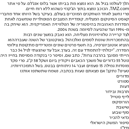
הלך לעולמו בגיל 54. הוא נמצא מת בביתו אשר בלוס אנג'לס. על פי אתר
TMZ.com, הכוכב נמצא בתוך הג'קוזי כשהוא ללא רוח חיים.
פרי נחשב לאחד השחקנים המוכרים בעולם, בעיקר בשל היותו אחד מחברי
קאסט הסיטקום המצליח, קומדיית המצבים הפופולרית שנחשבה לאחת
הסדרות האהובות בהיסטוריה של הטלוויזיה האמריקנית. הוא שיחק בה
מ-1994 ועד שהגיעה לסיומה בשנת 2004.
לצד קריירה טלוויזיונית מצליחה, הוא נאבק במשך שנים רבות
בהתמכרויות שונות לסמים ואלכוהול. ב
אוקטובר של השנה שעברה
הוא
הוציא אוטוביוגרפיה, בה חשף פרטים שונים ומטרידים מתקופת צילומי
הסדרה. "יכולתי להתמודד עם זה, בערך, אבל עד שהגעתי לגיל 34 כבר
הייתי מסובך בהרבה צרות", כתב שם, וסיפר כי בנקודה מסוימת בחייו היה
נוטל 55 כדורים של משכך הכאבים ויקודין ביום ושקל 58 ק"ג. פרי פקד
מוסדות גמילה 15 פעמים ועבר 14 ניתוחים בבטנו, בשל התמכרויותיו.
טעינו? נתקן! אם מצאתם טעות בכתבה, נשמח שתשתפו אותנו
מדורים
ספורט
דעות
תרבות ובידור
לייף סטייל
הורוסקופ
שישבת
סוף שבוע
כדאי להכיר
סיפור המשק הישראלי
נדל"ן