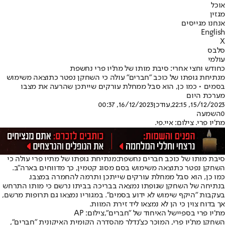
אוכל
מגזין
אנחנו מגייסים
English
X
סלבס
עולמי
כחודש וחצי אחרי: סיבת מותו של מת'יו פרי נחשפת
מנתיחת גופתו של כוכב "חברים" עולה כי השחקן נפטר כתוצאה משימוש
בסמים • כמו כן, הוא סבל ממחלת עורקים שייתכן שהרעה את מצבו
מערכת היום
15/12/2023, 22:15
,עודכן
16/12/2023, 00:37
0
השמעה
מת'יו פרי. צילום: איי.פי.
סיבת מותו של כוכב חברים נחשפת:
מנתיחת גופתו של מתיו פרי עולה כי
השחקן נפטר כתוצאה משימוש בסם מסוג קטמין, כך מדווחים בארה"ב.
כמו כן, הוא סבל ממחלת עורקים שייתכן ותרמה להחמרה במצבו.
בנתיחה של השחקן שגופתו נמצאה בבריכה בביתו נרשם כי מותו התרחש
בעקבות "היקף שימוש לא ידוע בסמים". במגוריו נמצאו גם תרופות מרשם,
אך בדוח צוין כי הן לא נמצאו ליד זירת המוות.
מת'יו פרי בספיישל האיחוד של "חברים",צילום: AP
השחקן מת'יו פרי, המוכר כצ'נדלר מהסדרה הקומית האיקונית "חברים",