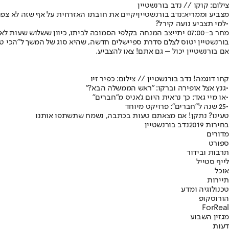
צילום: קוקו // נדב בורנשטיין
מצביע וממריא:
נדב בורנשטיין
יקיים את חובתו האזרחית על אף שזה לא צפוי
•
למי תצביע נועה קירל?
מחר ב-07:00 יתייצב המנחה בקלפי הסמוכה לביתו, כיוון ששלוש שעות לאחר מכן הוא כבר על טיסת אל על ישירה ללונדון.
בורנשטיין יטוס לצלם סדרת ספיישלים חדשה, שהיא סוג של המשך ל"הכי ט
אם בורנשטיין יכול – גם אתם! צאו להצביע.
קחו דוגמה! נדב בורנשטיין // צילום: כפיר זיו
•
גנץ אצל אופירה וברקו: "ראש הממשלה הבא?"
•
או מיי גאד: כך נראית היום ג'אניס מ"חברים"
•
25 שנה ל"חברים": פרויקט מיוחד
טעינו? נתקן! אם מצאתם טעות בכתבה, נשמח שתשתפו אותנו
בחירות 2019
נדב בורנשטיין
מדורים
ספורט
תרבות ובידור
לייף סטייל
אוכל
תיירות
טכנולוגיה ומדע
הורוסקופ
ForReal
מגזין השבוע
דעות