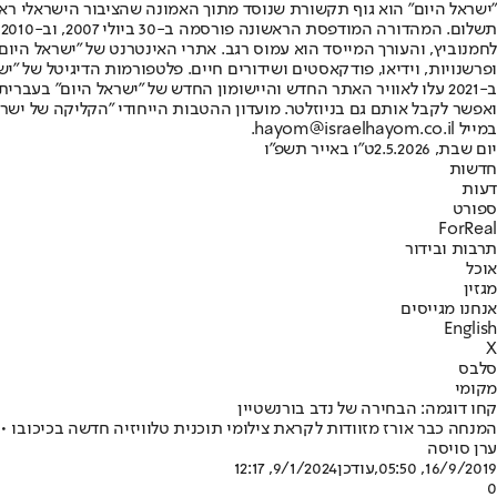
"ישראל היום" הוא גוף תקשורת שנוסד מתוך האמונה שהציבור הישראלי ראוי 
ת
ופרשנויות, וידיאו, פודקאסטים ושידורים חיים. פלטפורמות הדיגיטל של "ישרא
ב-2021 עלו לאוויר האתר החדש והיישומון החדש של "ישראל היום" בע
ואפשר לקבל אותם גם בניוזלטר. מועדון ההטבות הייחודי "הקליקה של ישרא
במייל hayom@israelhayom.co.il.
יום שבת, 2.5.2026
ט"ו באייר תשפ"ו
חדשות
דעות
ספורט
ForReal
תרבות ובידור
אוכל
מגזין
אנחנו מגייסים
English
X
סלבס
מקומי
קחו דוגמה: הבחירה של נדב בורנשטיין
המנחה כבר אורז מזוודות לקראת צילומי תוכנית טלוויזיה חדשה בכיכובו •
ערן סויסה
16/9/2019, 05:50
,עודכן
9/1/2024, 12:17
0