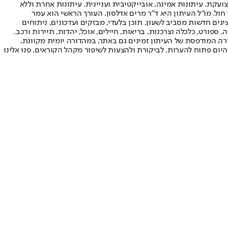
ועקת. עיתונות אמינה, אובייקטיבית ועניינית. עיתונות אחרת וללא
עור החשיפה הגבוה ביותר בימי חול. מו"ל העיתון היא ד"ר מרים אדלסון. העורך הראשי הוא עמר
 והעורך המייסד הוא עמוס רגב. אתרי האינטרנט של "ישראל היום" בעברית ובאנגלית, כמו כן היישומונים (אפליקציות) לאנדרואיד ול-iOS, מציגים חדשות מסביב לשעון, תוכן בלעדי, מבזקים ועדכונים, ניתוחים
, ספורט, כלכלה וצרכנות, בריאות, חיילים, אוכל, יהדות, תיירות ורכב.
דורה המודפסת של העיתון זמינים גם באתר, במהדורה יומית מקוונת,
היום פתוח להערות, לביקורת ולהצעות לשיפור מקהל הקוראים. פנו אלינו