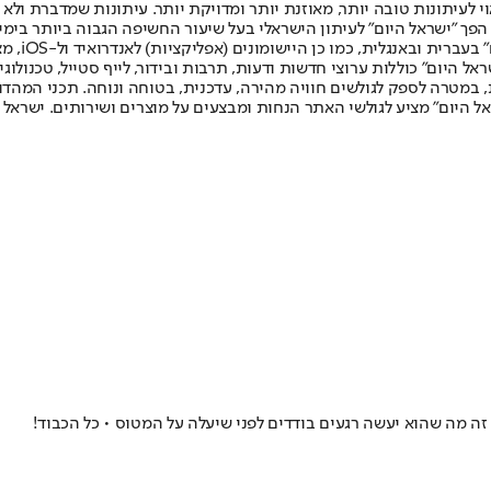
לעיתונות טובה יותר, מאוזנת יותר ומדויקת יותר. עיתונות שמדברת ולא צ
שלום. המהדורה המודפסת הראשונה פורסמה ב-30 ביולי 2007, וב-2010 הפך "ישראל היום" לעיתון הישראלי בעל שי
לחמנוביץ,
ל היום" כוללות ערוצי חדשות ודעות, תרבות ובידור, לייף סטייל, טכנולוגיה
ברית, במטרה לספק לגולשים חוויה מהירה, עדכנית, בטוחה ונוחה. תכני המה
ל היום" מציע לגולשי האתר הנחות ומבצעים על מוצרים ושירותים. ישראל 
 זה מה שהוא יעשה רגעים בודדים לפני שיעלה על המטוס • כל הכבוד!