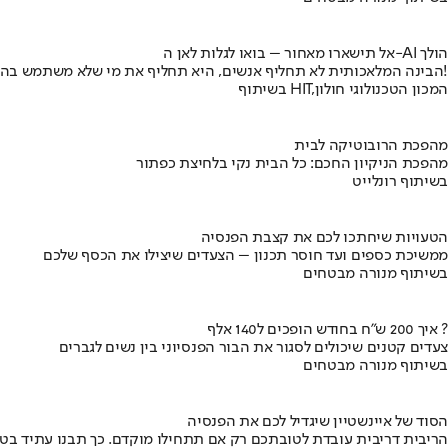
אל תישארו מאחור – בואו לגלות לאן ה-AI הולך
הבינה המלאכותית לא תחליף אנשים, היא תחליף את מי שלא משתמש בה!
בשיתוף HIT,המכון הטכנולוגי חולון
מהפכת הרובוטיקה לבית
מהפכת הניקיון החכם: כל הבית נקי בלחיצת כפתור
בשיתוף רונלייט
הטעויות שיחתכו לכם את קצבת הפנסיה
ממשיכת כספים ועד חוסר תכנון – הצעדים שיצילו את הכסף שלכם
בשיתוף מנורה מבטחים
איך 200 ש"ח בחודש הופכים ל140 אלף ?
צעדים קטנים שיכולים לסגור את הבור הפנסיוני בין נשים לגברים
בשיתוף מנורה מבטחים
הסוד של איינשטיין שיגדיל לכם את הפנסיה
הריבית דריבית עובדת לטובתכם רק אם תתחילו מוקדם. כך תבנו עתיד בט