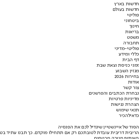
חדשות בארץ
חדשות בעולם
פוליטי
ביטחוני
חינוך
בריאות
משפט
תחבורה
פוליטי-מדיני
כללי ומידע
דף הבית
זמני כניסת וצאת שבת
מגזין השבוע
בחירות 2026
אודות
צור קשר
נבחרת הכתבים והפרשנים
מדיניות פרטיות
הצהרת נגישות
תנאי שימוש
כדאי
להכיר
הסוד של איינשטיין שיגדיל לכם את הפנסיה
הריבית דריבית עובדת לטובתכם רק אם תתחילו מוקדם. כך תבנו עתיד בט
בשיתוף מנורה מבטחים