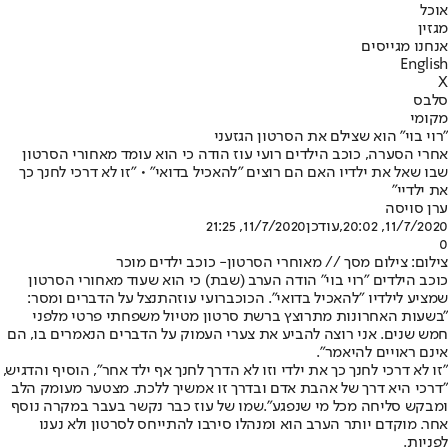
אוכל
מגזין
אנחנו מגייסים
English
X
סלבס
מקומי
"רוי בוי" הוא שצילם את הסרטון הגזעני
אחרי הסערה, כוכב הילדים רועי עוז הודה כי הוא עומד מאחורי הסרטון
שבו שאל את ילדיו האם הם רוצים "להאכיל בדואי" • "זו לא דרכי לחנך כך
את ילדיי"
ערן סויסה
11/7/2020, 20:02
,עודכן
11/7/2020, 21:25
0
צילום: צילום מסך // מאוחרי הסרטון- כוכב ילדים מוכר
כוכב הילדים "רוי בוי" הודה הערב (שבת) כי הוא שעוד מאחורי הסרטון
שמציע לילדיו "להאכיל בדואי". הכוכב
רועי עוז
התנצל על הדברים ומסר:
"בשעות האחרונות מתרוצץ ברשת סרטון מטיול משפחתי פרטי מלפני
חמש שנים. אני רוצה להביע את צערי העמוק על הדברים הנאמרים בו, הם
אינם ראויים להיאמר".
"זו לא דרכי לחנך כך את ילדי וזו לא הדרך לחנך אף ילד אחר", הוסיף והדגיש,
"דרכי היא דרך של אהבת אדם ובדרך זו אמשיך ללכת. מצטער מעומק הלב
ומבקש סליחה מכל מי שנפגע".
שמו של עוז כבר נקשר בעבר במקרה נוסף
אחר. מוקדם יותר הערב הוא ומנהלו סירבו להתייחס לסרטון ולא נענו
לפניות.