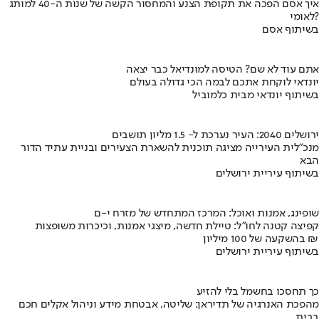
איך אסם הפכה את תקופת הצנע והמחסור הקשה של שנות ה-40 למותג
לאומי?
בשיתוף אסם
אתם עוד לא שם? הטיסה למונדיאל כבר יצאה
יונדאי לוקחת אתכם לבמה הכי גדולה בעולם
בשיתוף יונדאי מבית כלמוביל
ירושלים 2040: העיר נערכת ל- 1.5 מליון תושבים
מנכ"לית העירייה מציגה תוכנית להשארת הצעירים ובניית עתיד הדור
הבא
בשיתוף עיריית ירושלים
שופינג, אמנות ואוכל: המרכז המתחדש של מזרח י-ם
קפיצה קטנה לחו"ל: טיילת חדשה, מיצגי אמנות, וכיכרות משופצות
בהשקעה של 100 מיליון ₪
בשיתוף עיריית ירושלים
כך תחסכו בחשמל בלי להזיע
מהפכת האנרגיה של תדיראן: שליטה, אבטחת מידע וניהול אקלים חכם
בבית