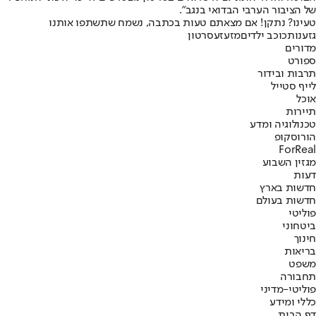
של הציבור הערבי הבדואי בנגב".
טעינו? נתקן! אם מצאתם טעות בכתבה, נשמח שתשתפו אותנו
גזענות
כוכב ילדים
מזעזע
סרטון
מדורים
ספורט
תרבות ובידור
לייף סטייל
אוכל
תיירות
טכנולוגיה ומדע
הורוסקופ
ForReal
מגזין השבוע
דעות
חדשות בארץ
חדשות בעולם
פוליטי
ביטחוני
חינוך
בריאות
משפט
תחבורה
פוליטי-מדיני
כללי ומידע
דף הבית