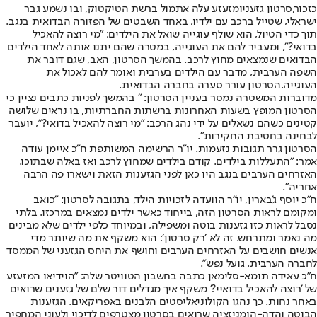
כזכור,
סרטון גזעני
ומזעזע עלה אתמול ברשת הטיקטוק, ובו נשמע גבר
ישראלי, שטייל ברכב עם ילדיו, באחד השבטים של הפזורה הבדואית בנגב.
תוך כדי הטיול, הוא שולף עוגייה שואל את הילדים: "מי רוצה להאכיל
בדואי?", ומעביר להם את העוגייה, במטרה שהם יתנו אותה לאחד הילדים
הבדואים שנמצאים מחוץ לרכב. בהמשך הסרטון, האב, שגם דובר את
השפה הערבית, מדבר עם הילדים בערבית ואומר להם לאכול את
העוגייה.הסרטון עורר סערה בחברה הבדואית.
מדוברות המשטרה נמסר בעניין הסרטון: " בהמשך לפניות כתבים נציין כי
הסרטון המופץ בשעות האחרונות ברשתות החברתיות, בו נראים שלושה
קטינים כשהם נשאלים על ידי נהג הרכב: "מי רוצה להאכיל בדואי?", יועבר
לבחינה בחטיבת החקירות".
הסרטון גרר תגובות נזעמות. יו"ר הרשימה המשותפת ח"כ איימן עודה
אמר: "התעללות בילדים. קודם בילדים שמחוץ לרכב ואז באלה שבתוכו.
האזרחים הערבים בנגב היו כאן לפני הגזענות הזאת וישארו פה הרבה
אחריה".
ח"כ יוסף ג'בארין, יו"ר הוועדה לזכויות הילד, בתגובה לסרטון: "כואב
ומקומם לראות הסרטון הזה, בייחוד כאשר ילדים נמצאים במרכזו. בלתי
נסבל לראות כזו גזענות בוטה ומשפילה, ובמיוחד כלפי ילדים שלא מבינים
מה נאמר ומתרחש. זה לא ׳רק סרטון׳: הוא משקף את מה שיותר מדי
אנשים חושבים על האזרחים הערבים וחושף את היחס הגזעני של הממסד
לחברה הערבית. גועל נפש".
ח"כ עאידה תומא-סלימאן כתבה בחשבון הטוויטר שלה: "הוידיאו המזעזע
של 'רוצה להאכיל בדואיי?' משקף איך מגדלים דור שלם של גזענים שרואים
באחר נחות. כך נהגו הקולוניאליסטים הלבנים באפריקאים. הגזענות
הבוטה והדה-הומניזציה שרואים בסרטון מצטרפים לדיכוי ולעוני המחפיר