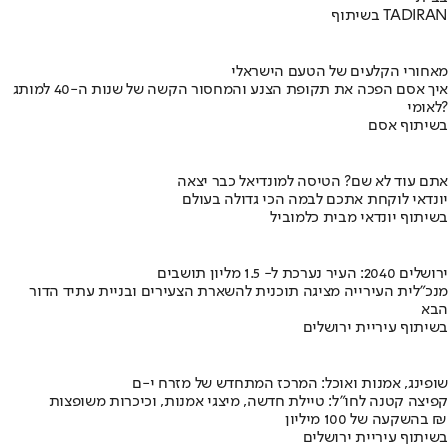
בשיתוף TADIRAN
מאחורי הקלעים של הטעם הישראלי
איך אסם הפכה את תקופת הצנע והמחסור הקשה של שנות ה-40 למותג
לאומי?
בשיתוף אסם
אתם עוד לא שם? הטיסה למונדיאל כבר יצאה
יונדאי לוקחת אתכם לבמה הכי גדולה בעולם
בשיתוף יונדאי מבית כלמוביל
ירושלים 2040: העיר נערכת ל- 1.5 מליון תושבים
מנכ"לית העירייה מציגה תוכנית להשארת הצעירים ובניית עתיד הדור
הבא
בשיתוף עיריית ירושלים
שופינג, אמנות ואוכל: המרכז המתחדש של מזרח י-ם
קפיצה קטנה לחו"ל: טיילת חדשה, מיצגי אמנות, וכיכרות משופצות
בהשקעה של 100 מיליון ₪
בשיתוף עיריית ירושלים