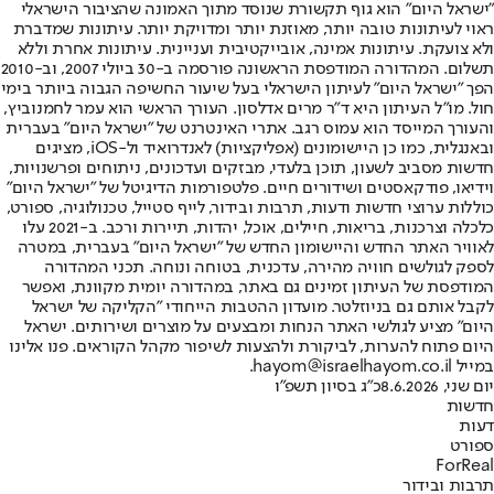
"ישראל היום" הוא גוף תקשורת שנוסד מתוך האמונה שהציבור הישראלי
ראוי לעיתונות טובה יותר, מאוזנת יותר ומדויקת יותר. עיתונות שמדברת
ולא צועקת. עיתונות אמינה, אובייקטיבית ועניינית. עיתונות אחרת וללא
תשלום. המהדורה המודפסת הראשונה פורסמה ב-30 ביולי 2007, וב-2010
הפך "ישראל היום" לעיתון הישראלי בעל שיעור החשיפה הגבוה ביותר בימי
חול. מו"ל העיתון היא ד"ר מרים אדלסון. העורך הראשי הוא עמר לחמנוביץ,
והעורך המייסד הוא עמוס רגב. אתרי האינטרנט של "ישראל היום" בעברית
ובאנגלית, כמו כן היישומונים (אפליקציות) לאנדרואיד ול-iOS, מציגים
חדשות מסביב לשעון, תוכן בלעדי, מבזקים ועדכונים, ניתוחים ופרשנויות,
וידיאו, פודקאסטים ושידורים חיים. פלטפורמות הדיגיטל של "ישראל היום"
כוללות ערוצי חדשות ודעות, תרבות ובידור, לייף סטייל, טכנולוגיה, ספורט,
כלכלה וצרכנות, בריאות, חיילים, אוכל, יהדות, תיירות ורכב. ב-2021 עלו
לאוויר האתר החדש והיישומון החדש של "ישראל היום" בעברית, במטרה
לספק לגולשים חוויה מהירה, עדכנית, בטוחה ונוחה. תכני המהדורה
המודפסת של העיתון זמינים גם באתר, במהדורה יומית מקוונת, ואפשר
לקבל אותם גם בניוזלטר. מועדון ההטבות הייחודי "הקליקה של ישראל
היום" מציע לגולשי האתר הנחות ומבצעים על מוצרים ושירותים. ישראל
היום פתוח להערות, לביקורת ולהצעות לשיפור מקהל הקוראים. פנו אלינו
במייל hayom@israelhayom.co.il.
יום שני, 8.6.2026
כ"ג בסיון תשפ"ו
חדשות
דעות
ספורט
ForReal
תרבות ובידור