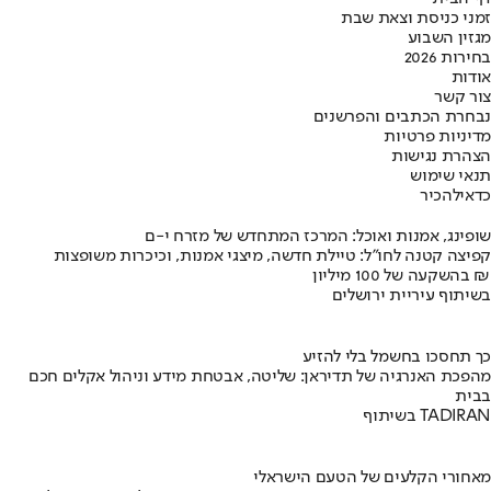
זמני כניסת וצאת שבת
מגזין השבוע
בחירות 2026
אודות
צור קשר
נבחרת הכתבים והפרשנים
מדיניות פרטיות
הצהרת נגישות
תנאי שימוש
כדאי
להכיר
שופינג, אמנות ואוכל: המרכז המתחדש של מזרח י-ם
קפיצה קטנה לחו"ל: טיילת חדשה, מיצגי אמנות, וכיכרות משופצות
בהשקעה של 100 מיליון ₪
בשיתוף עיריית ירושלים
כך תחסכו בחשמל בלי להזיע
מהפכת האנרגיה של תדיראן: שליטה, אבטחת מידע וניהול אקלים חכם
בבית
בשיתוף TADIRAN
מאחורי הקלעים של הטעם הישראלי