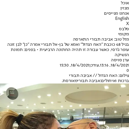
אוכל
מגזין
אנחנו מגייסים
English
X
סלבס
מקומי
מזל טוב: אביבה תבורי התארסה
בגיל 48 כוכבת "האח הגדול" ואמא של בן-אל תבורי אמרה "כן" לבן זוגה
עופר ג'רסי, כאשר עבורה זו תהיה החתונה הרביעית • בפנים: תמונת
הנשיקה
ערן סויסה
18/4/2021, 13:16
,עודכן
18/4/2021, 15:30
0
צילום: האח הגדול // אביבה תבורי
ברכות ואיחולים:
אביבה תבורי
מאורסת.