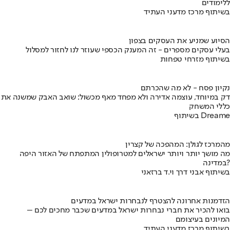
ללימודים
בשיתוף מרכז מדעני העתיד
הסיוע שמניע את העסקים בצפון
בעלי עסקים מספרים - זה המענק הכספי שעוזר לנו לחזור למסלול
בשיתוף מזרחי טפחות
נקיון פסח - לא מה שהכרתם
דק במיוחד, עוצמה אדירה ולא מפחד מאף מכשול: שואב האבק שמשנה את
כללי המשחק
בשיתוף Dreame
מהמרכז לגולן: המהפכה של קצרין
מה מושך יותר ויותר ישראלים למטרופולין המתפתח של האזור היפה
במדינה?
בשיתוף אבני דרך וי.ד ברזאני
הזדמנות אחרונה להצטרף לנבחרות ישראל במדעים
בואו להכיר את חברי נבחרות ישראל במדעים שכבר מחכים לכם –
המיונים בעיצומם
בשיתוף מרכז מדעני העתיד