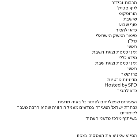
תרבות ובידור
לייף סטייל
הורוסקופ
שישבת
סוף שבוע
כדאי להכיר
סיפור המשק הישראלי
נדל"ן
ראשי
זמני כניסת וצאת השבת
מידע כללי
זמני כניסת וצאת שבת
ראשי
צרו קשר
מדיניות פרטיות
Hosted by SPD
כדאי
להכיר
הצעירים שמצליחים לפתור כל בעיה מדעית
נבחרת ישראל הצעירה במדעים מעניקה חוויה שהיא הרבה מעבר
ללימודים
בשיתוף מרכז מדעני העתיד
הסיוע שמניע את העסקים בצפון