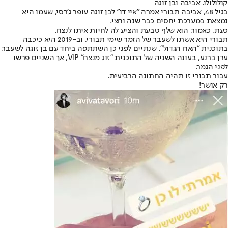
קולולולו. אביבה ובן זוגה
בגיל 48, אביבה תבורי אמרה "איי דו" לבן זוגה עופר ג'רסי, שעמו היא
נמצאת במערכת יחסים כבר שנה וחצי.
כעת, כאמור, הוא שלף טבעת והציע לה לחיות איתו לנצח.
תבורי היא אשתו לשעבר של הזמר שימי תבורי, וב-2019 היא כיכבה
בתוכנית "האח הגדול". שנתיים לפני כן השתתפה ביחד עם בן זוגה לשעבר,
ערן ברנע, בעונה השניה של התוכנית "זוג מנצח" VIP, אך השניים פרשו
לפני הגמר.
עבור תבורי זו תהיה החתונה הרביעית.
רק אושר!