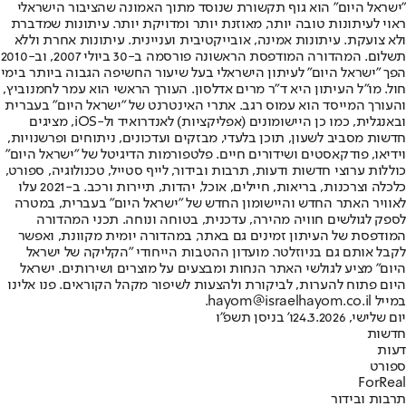
"ישראל היום" הוא גוף תקשורת שנוסד מתוך האמונה שהציבור הישראלי
ראוי לעיתונות טובה יותר, מאוזנת יותר ומדויקת יותר. עיתונות שמדברת
ולא צועקת. עיתונות אמינה, אובייקטיבית ועניינית. עיתונות אחרת וללא
תשלום. המהדורה המודפסת הראשונה פורסמה ב-30 ביולי 2007, וב-2010
הפך "ישראל היום" לעיתון הישראלי בעל שיעור החשיפה הגבוה ביותר בימי
חול. מו"ל העיתון היא ד"ר מרים אדלסון. העורך הראשי הוא עמר לחמנוביץ,
והעורך המייסד הוא עמוס רגב. אתרי האינטרנט של "ישראל היום" בעברית
ובאנגלית, כמו כן היישומונים (אפליקציות) לאנדרואיד ול-iOS, מציגים
חדשות מסביב לשעון, תוכן בלעדי, מבזקים ועדכונים, ניתוחים ופרשנויות,
וידיאו, פודקאסטים ושידורים חיים. פלטפורמות הדיגיטל של "ישראל היום"
כוללות ערוצי חדשות ודעות, תרבות ובידור, לייף סטייל, טכנולוגיה, ספורט,
כלכלה וצרכנות, בריאות, חיילים, אוכל, יהדות, תיירות ורכב. ב-2021 עלו
לאוויר האתר החדש והיישומון החדש של "ישראל היום" בעברית, במטרה
לספק לגולשים חוויה מהירה, עדכנית, בטוחה ונוחה. תכני המהדורה
המודפסת של העיתון זמינים גם באתר, במהדורה יומית מקוונת, ואפשר
לקבל אותם גם בניוזלטר. מועדון ההטבות הייחודי "הקליקה של ישראל
היום" מציע לגולשי האתר הנחות ומבצעים על מוצרים ושירותים. ישראל
היום פתוח להערות, לביקורת ולהצעות לשיפור מקהל הקוראים. פנו אלינו
במייל hayom@israelhayom.co.il.
יום שלישי, 24.3.2026
ו' בניסן תשפ"ו
חדשות
דעות
ספורט
ForReal
תרבות ובידור