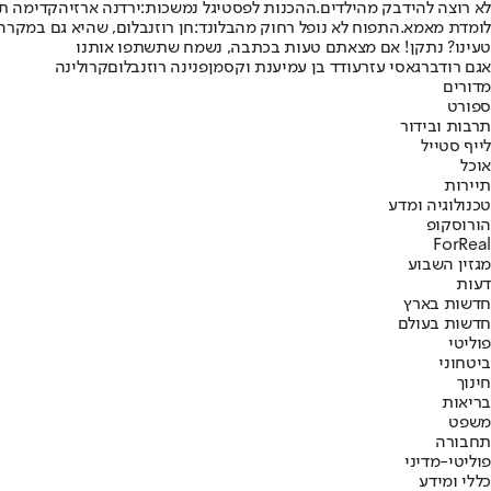
לא רוצה להידבק מהילדים.
ההכנות לפסטיגל נמשכות:
ירדנה ארזי
הקדימה תר
לומדת מאמא.
התפוח לא נופל רחוק מהבלונד:
חן רוזנבלום
, שהיא גם במקרה 
טעינו? נתקן! אם מצאתם טעות בכתבה, נשמח שתשתפו אותנו
אגם רודברג
אסי עזר
עודד בן עמי
ענת וקסמן
פנינה רוזנבלום
קרולינה
מדורים
ספורט
תרבות ובידור
לייף סטייל
אוכל
תיירות
טכנולוגיה ומדע
הורוסקופ
ForReal
מגזין השבוע
דעות
חדשות בארץ
חדשות בעולם
פוליטי
ביטחוני
חינוך
בריאות
משפט
תחבורה
פוליטי-מדיני
כללי ומידע