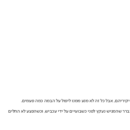
יריהם, אבל כל זה לא מנע ממנו ליפול על הבמה כמה פעמים.
ק לו פלסטר על המצח, הנה ההסבר: מתברר שהמגיש נעקץ לפני כשבועיים על ידי עכביש, וכשהפצע לא החלים