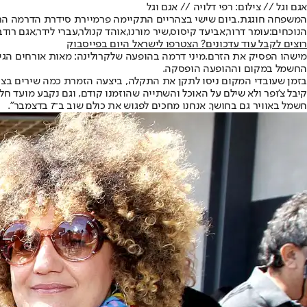
אגם וגל // צילום: רפי דלויה // אגם וגל
המשפחה חוגגת.
ביום שישי בצהריים התקיימה פרמיירת סידרת הדרמה ה
הנוכחים:
עומר דרור
,
אביעד קיסוס
,
שיר מורנו
,
אוהד קנולר
,
עברי לידר
,
אגם רודב
רוצים לקבל עוד עדכונים? הצטרפו לישראל היום בפייסבוק
מישהו הפסיק את הזרם.
מיני דרמה בהופעה של
קרולינה
: מאות אורחים הג
החשמל במקום וההופעה הופסקה.
בזמן שעובדי המקום ניסו לתקן את התקלה, ביצעה הזמרת כמה שירים בצור
חשמל באוויר גם בחושך. אנחנו מחכים לפגוש את כולם שוב ב־7 בדצמבר".