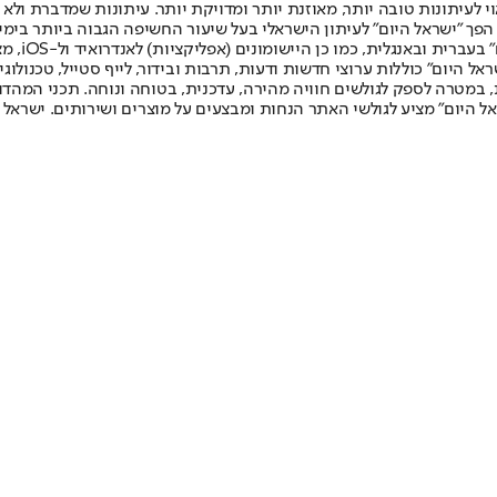
לעיתונות טובה יותר, מאוזנת יותר ומדויקת יותר. עיתונות שמדברת ולא צ
שלום. המהדורה המודפסת הראשונה פורסמה ב-30 ביולי 2007, וב-2010 הפך "ישראל היום" לעיתון הישראלי בעל שי
לחמנוביץ,
ל היום" כוללות ערוצי חדשות ודעות, תרבות ובידור, לייף סטייל, טכנולוגיה
ברית, במטרה לספק לגולשים חוויה מהירה, עדכנית, בטוחה ונוחה. תכני המה
ל היום" מציע לגולשי האתר הנחות ומבצעים על מוצרים ושירותים. ישראל 