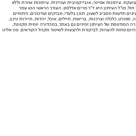
ועקת. עיתונות אמינה, אובייקטיבית ועניינית. עיתונות אחרת וללא
עור החשיפה הגבוה ביותר בימי חול. מו"ל העיתון היא ד"ר מרים אדלסון. העורך הראשי הוא עמר
 והעורך המייסד הוא עמוס רגב. אתרי האינטרנט של "ישראל היום" בעברית ובאנגלית, כמו כן היישומונים (אפליקציות) לאנדרואיד ול-iOS, מציגים חדשות מסביב לשעון, תוכן בלעדי, מבזקים ועדכונים, ניתוחים
, ספורט, כלכלה וצרכנות, בריאות, חיילים, אוכל, יהדות, תיירות ורכב.
דורה המודפסת של העיתון זמינים גם באתר, במהדורה יומית מקוונת,
היום פתוח להערות, לביקורת ולהצעות לשיפור מקהל הקוראים. פנו אלינו