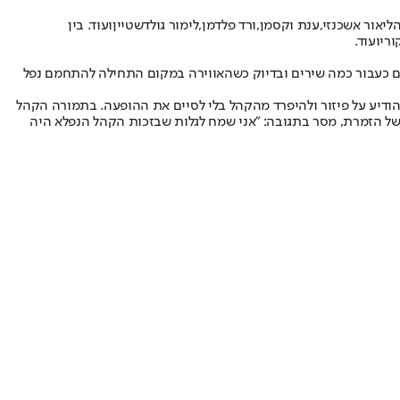
ה
ליאור אשכנזי
,
ענת וקסמן
,
ורד פלדמן
,
לימור גולדשטיין
ועוד. בין
ורי
ועוד.
ם כעבור כמה שירים ובדיוק כשהאווירה במקום התחילה להתחמם נפל
ודיע על פיזור ולהיפרד מהקהל בלי לסיים את ההופעה. בתמורה הקהל
אליה הוזמנו האורחים בחינם. בועז מורד, מנהלה של הזמרת, מסר בתגובה: "אני שמח לגלות שבזכות הקהל הנפלא היה