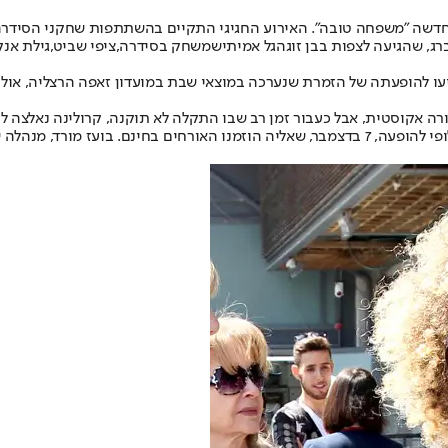
חדשה "משפחה טובה". האירוע החגיגי התקיים בהשתתפות שחקני הסידר
רג
, שהגיעה לצפות בבן זוגה
גל אמיתי
שמשחק בסידרה,
ציפי שביט
,
גילת אנק
יעו להופעתה של הזמרת שנערכה במוצאי שבת במועדון זאפה הרצליה, אול
ה אקוסטית, אבל כעבור זמן רב שבו התקלה לא תוקנה, קרולינה נאלצה לה
קיבל צ'ופר ולא שילם על האוכל והשתייה שהוזמנו קודם, וגם נקבע מועד חלופי להופעה, 7 בדצמבר, ש