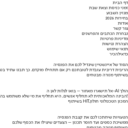
דף הבית
זמני כניסת וצאת שבת
מגזין השבוע
בחירות 2026
אודות
צור קשר
נבחרת הכתבים והפרשנים
מדיניות פרטיות
הצהרת נגישות
תנאי שימוש
כדאי
להכיר
הסוד של איינשטיין שיגדיל לכם את הפנסיה
הריבית דריבית עובדת לטובתכם רק אם תתחילו מוקדם. כך תבנו עתיד בט
בשיתוף מנורה מבטחים
אל תישארו מאחור – בואו לגלות לאן ה-AI הולך
הבינה המלאכותית לא תחליף אנשים, היא תחליף את מי שלא משתמש בה!
בשיתוף HIT,המכון הטכנולוגי חולון
הטעויות שיחתכו לכם את קצבת הפנסיה
ממשיכת כספים ועד חוסר תכנון – הצעדים שיצילו את הכסף שלכם
בשיתוף מנורה מבטחים