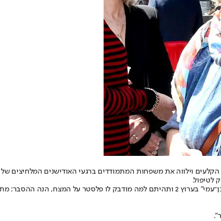
הקלעים וילווה את משפחות המתמודדים ברגעי האודישנים המלחיצים של יק
 לטיפול.
למקרה שצפיתם אתמול בתוכנית האקטואליה "שש עם עודד בן־עמי" בערוץ 2 ותהיתם למה מודב
".