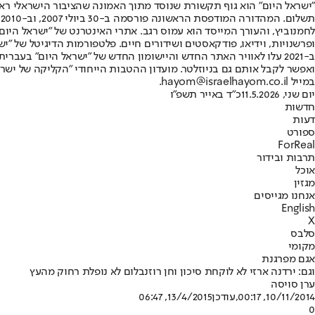
"ישראל היום" הוא גוף תקשורת שנוסד מתוך האמונה שהציבור הישראלי ראוי 
ת
ופרשנויות, וידיאו, פודקאסטים ושידורים חיים. פלטפורמות הדיגיטל של "ישרא
ב-2021 עלו לאוויר האתר החדש והיישומון החדש של "ישראל היום" בע
ואפשר לקבל אותם גם בניוזלטר. מועדון ההטבות הייחודי "הקליקה של ישרא
במייל hayom@israelhayom.co.il.
יום שני, 11.5.2026
כ"ד באייר תשפ"ו
חדשות
דעות
ספורט
ForReal
תרבות ובידור
אוכל
מגזין
אנחנו מגייסים
English
X
סלבס
מקומי
אגם מפרגנת
וגם: ירדנה ארזי לא לוקחת סיכון וחן רוזנבלום לא נופלת רחוק מהעץ
ערן סויסה
10/11/2014, 00:17
,עודכן
13/4/2015, 06:47
0