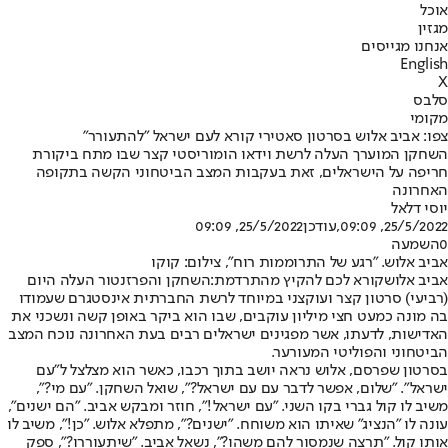
אוכל
מגזין
אנחנו מגייסים
English
X
סלבס
מקומי
צפו: אביב אלוש בסרטון סאטירי קורא לעם ישראל "להתעורר"
השחקן המוערך העלה לרשת וידאו הומוריסטי קצר שבו מתח ביקורת
חריפה על הישראלים, זאת בעקבות המצב הביטחוני הקשה בתקופה
האחרונה
יוסי דלאל
25/5/2022, 09:09
,עודכן
25/5/2022, 09:09
0
השמעה
אביב אלוש. "רגע של התרוממות רוח", צילום: קוקו
אביב אלוש
קורא לכם להקיץ מהתרדמת:
השחקן והפרזנטור העלה היום
(רביעי) סרטון קצר ועוקצני במיוחד לרשת החברתית אינסטגרם שעמודו
בה מונה כמעט חצי מיליון עוקבים, שבו הוא ביקר באופן קשה ונשכני את
האדישות, לדעתו, אשר מפגינים ישראלים רבים בעת האחרונה נוכח המצב
הביטחוני והפוליטי המעורער.
בסרטון שפרסם, אלוש נראה יושב בתוך רכבו, כאשר הוא מצלצל ל"עם
ישראל". "שלום, אפשר לדבר עם עם ישראל?", שואל השחקן. "עם מי?",
משיב לו קול גברי בקו השני. "עם ישראל!", חוזר ומבקש אביב. "הם ישנים",
עונה לו "הנציג" שאיתו הוא משוחח. "ישנים?", מתפלא אלוש. "כן!", משיב לו
אותו קול. "תרצה שנמסור להם משהו?", נשאל אביב. "שיתעוררו?", ספק