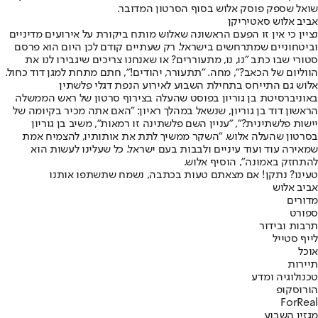
שואל שספק פוסק אלוש בסוף הסרטון המדובר.
אביב אלוש סאטיריקן
נציין כי אין זו הפעם הראשונה שאלוש מותח ביקורת על אירועים מדיניים
וביטחוניים שמתרחשים בישראל. רק שעתיים קודם לכן היום הוא פרסם
סטורי שבו כתב "נו, נו, מתעוררים? או שאנחנו צריכים שיגבירו לנו את
הווליום של הכאב?", מחה. "תתעורר, יהודים!", חתם מתחת למגן דוד כחול.
אלוש גם התייחס בתחילת השבוע לאירוע הנפת דגלי פלשתין
באוניברסיטת בן גוריון בפוסט שהעלה בצירוף סרטון של ראש הממשלה
הראשון דוד בן גוריון, שנשאל במהלך ראיון: "האם אתה מכיר בקיומה של
יישות פלשתינית?", "עניין השם פלשתינה זו רמאות", משיב בן גוריון
בסרטון שהעלה אלוש. "השקר ממשיך לתת את אותותיו, להצמיח אמת
שמאירה עוד ועוד עיניים ולבבות בעם ישראל. כל שעלינו לעשות הוא
להתחזק באמונה", הוסיף אלוש.
טעינו? נתקן! אם מצאתם טעות בכתבה, נשמח שתשתפו אותנו
אביב אלוש
מדורים
ספורט
תרבות ובידור
לייף סטייל
אוכל
תיירות
טכנולוגיה ומדע
הורוסקופ
ForReal
מגזין השבוע