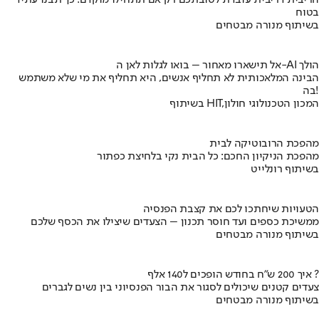
הריבית דריבית עובדת לטובתכם רק אם תתחילו מוקדם. כך תבנו עתיד
בטוח
בשיתוף מנורה מבטחים
אל תישארו מאחור – בואו לגלות לאן ה-AI הולך
הבינה המלאכותית לא תחליף אנשים, היא תחליף את מי שלא משתמש
בה!
בשיתוף HIT,המכון הטכנולוגי חולון
מהפכת הרובוטיקה לבית
מהפכת הניקיון החכם: כל הבית נקי בלחיצת כפתור
בשיתוף רונלייט
הטעויות שיחתכו לכם את קצבת הפנסיה
ממשיכת כספים ועד חוסר תכנון – הצעדים שיצילו את הכסף שלכם
בשיתוף מנורה מבטחים
איך 200 ש"ח בחודש הופכים ל140 אלף ?
צעדים קטנים שיכולים לסגור את הבור הפנסיוני בין נשים לגברים
בשיתוף מנורה מבטחים