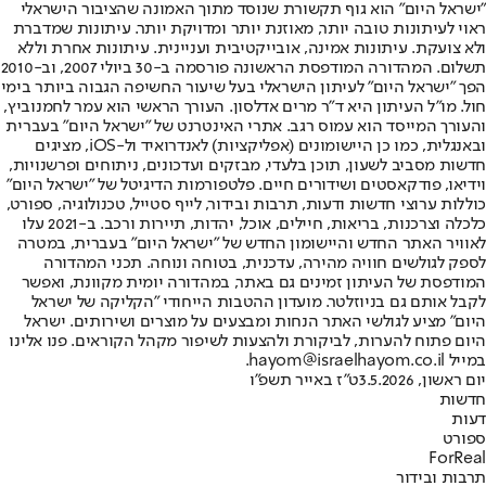
"ישראל היום" הוא גוף תקשורת שנוסד מתוך האמונה שהציבור הישראלי
ראוי לעיתונות טובה יותר, מאוזנת יותר ומדויקת יותר. עיתונות שמדברת
ולא צועקת. עיתונות אמינה, אובייקטיבית ועניינית. עיתונות אחרת וללא
תשלום. המהדורה המודפסת הראשונה פורסמה ב-30 ביולי 2007, וב-2010
הפך "ישראל היום" לעיתון הישראלי בעל שיעור החשיפה הגבוה ביותר בימי
חול. מו"ל העיתון היא ד"ר מרים אדלסון. העורך הראשי הוא עמר לחמנוביץ,
והעורך המייסד הוא עמוס רגב. אתרי האינטרנט של "ישראל היום" בעברית
ובאנגלית, כמו כן היישומונים (אפליקציות) לאנדרואיד ול-iOS, מציגים
חדשות מסביב לשעון, תוכן בלעדי, מבזקים ועדכונים, ניתוחים ופרשנויות,
וידיאו, פודקאסטים ושידורים חיים. פלטפורמות הדיגיטל של "ישראל היום"
כוללות ערוצי חדשות ודעות, תרבות ובידור, לייף סטייל, טכנולוגיה, ספורט,
כלכלה וצרכנות, בריאות, חיילים, אוכל, יהדות, תיירות ורכב. ב-2021 עלו
לאוויר האתר החדש והיישומון החדש של "ישראל היום" בעברית, במטרה
לספק לגולשים חוויה מהירה, עדכנית, בטוחה ונוחה. תכני המהדורה
המודפסת של העיתון זמינים גם באתר, במהדורה יומית מקוונת, ואפשר
לקבל אותם גם בניוזלטר. מועדון ההטבות הייחודי "הקליקה של ישראל
היום" מציע לגולשי האתר הנחות ומבצעים על מוצרים ושירותים. ישראל
היום פתוח להערות, לביקורת ולהצעות לשיפור מקהל הקוראים. פנו אלינו
במייל hayom@israelhayom.co.il.
יום ראשון, 3.5.2026
ט"ז באייר תשפ"ו
חדשות
דעות
ספורט
ForReal
תרבות ובידור