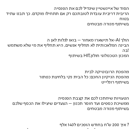
הסוד של איינשטיין שיגדיל לכם את הפנסיה
הריבית דריבית עובדת לטובתכם רק אם תתחילו מוקדם. כך תבנו עתיד
בטוח
בשיתוף מנורה מבטחים
אל תישארו מאחור – בואו לגלות לאן ה-AI הולך
הבינה המלאכותית לא תחליף אנשים, היא תחליף את מי שלא משתמש
בה!
בשיתוף HIT,המכון הטכנולוגי חולון
מהפכת הרובוטיקה לבית
מהפכת הניקיון החכם: כל הבית נקי בלחיצת כפתור
בשיתוף רונלייט
הטעויות שיחתכו לכם את קצבת הפנסיה
ממשיכת כספים ועד חוסר תכנון – הצעדים שיצילו את הכסף שלכם
בשיתוף מנורה מבטחים
איך 200 ש"ח בחודש הופכים ל140 אלף ?