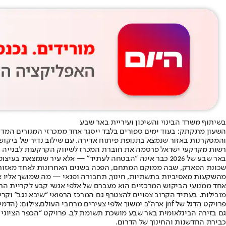
בשיתוף משרד הבינוי והשיכון ועיריית באר שבע
השעון מתקתק: בעוד ימים ספורים בלבד ייסגר אחד ממכרזי המגורים המ
והמסקרנות באזור שנמצא בתנופת פיתוח אדירה, עם שילוב נדיר של ביקו
באר שבע של 2026 כבר אינה “הבטחה לעתיד” — אלא עיר שנמצאת בעיצומו של מהפך אורבני וכלכלי.
שכונת הפארק, שבה ממוקם המתחם, הפכה בשנים האחרונות לאחד מאזורי הפ
מהשקעות מאסיביות בתשתיות, חינוך, תחבורה ופנאי — מה שמושך אליו או
אחד ממנועי הביקוש המרכזיים הוא מעברם של אלפי אנשי קבע לקריית התק
מובילות. בעתיד הקרוב צפויים להצטרף גם המרכז הרפואי “שיבא נגב” וקרי
פרויקט הדגל של jnf ארה"ב ימשוך אלפי צעירים מרחבי העולם,צילום: (הדמיה): HQ Architects
כבירת החדשנות והחינוך של הדרום.