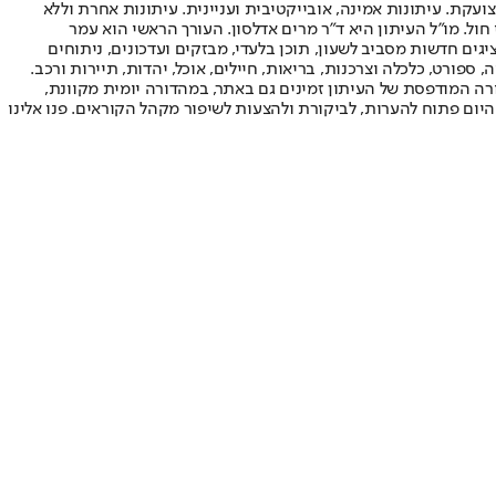
ועקת. עיתונות אמינה, אובייקטיבית ועניינית. עיתונות אחרת וללא
עור החשיפה הגבוה ביותר בימי חול. מו"ל העיתון היא ד"ר מרים אדלסון. העורך הראשי הוא עמר
 והעורך המייסד הוא עמוס רגב. אתרי האינטרנט של "ישראל היום" בעברית ובאנגלית, כמו כן היישומונים (אפליקציות) לאנדרואיד ול-iOS, מציגים חדשות מסביב לשעון, תוכן בלעדי, מבזקים ועדכונים, ניתוחים
, ספורט, כלכלה וצרכנות, בריאות, חיילים, אוכל, יהדות, תיירות ורכב.
דורה המודפסת של העיתון זמינים גם באתר, במהדורה יומית מקוונת,
היום פתוח להערות, לביקורת ולהצעות לשיפור מקהל הקוראים. פנו אלינו