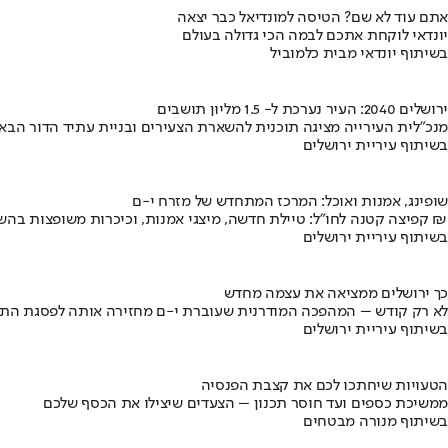
אתם עוד לא שם? הטיסה למונדיאל כבר יצאה
יונדאי לוקחת אתכם לבמה הכי גדולה בעולם
בשיתוף יונדאי מבית כלמוביל
ירושלים 2040: העיר נערכת ל- 1.5 מליון תושבים
מנכ"לית העירייה מציגה תוכנית להשארת הצעירים ובניית עתיד הדור הבא
בשיתוף עיריית ירושלים
שופינג, אמנות ואוכל: המרכז המתחדש של מזרח י-ם
קפיצה קטנה לחו"ל: טיילת חדשה, מיצגי אמנות, וכיכרות משופצות בהשקעה של 100 מיליון ₪
בשיתוף עיריית ירושלים
כך ירושלים ממציאה את עצמה מחדש
לא רק קודש – המהפכה המודרנית שעוברת י-ם מחזירה אותה לפסגת התי
בשיתוף עיריית ירושלים
הטעויות שיחתכו לכם את קצבת הפנסיה
ממשיכת כספים ועד חוסר תכנון – הצעדים שיצילו את הכסף שלכם
בשיתוף מנורה מבטחים