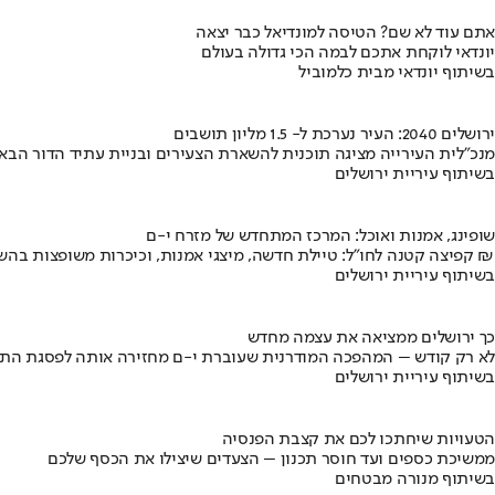
אתם עוד לא שם? הטיסה למונדיאל כבר יצאה
יונדאי לוקחת אתכם לבמה הכי גדולה בעולם
בשיתוף יונדאי מבית כלמוביל
ירושלים 2040: העיר נערכת ל- 1.5 מליון תושבים
מנכ"לית העירייה מציגה תוכנית להשארת הצעירים ובניית עתיד הדור הבא
בשיתוף עיריית ירושלים
שופינג, אמנות ואוכל: המרכז המתחדש של מזרח י-ם
קפיצה קטנה לחו"ל: טיילת חדשה, מיצגי אמנות, וכיכרות משופצות בהשקעה של 100 מיליון ₪
בשיתוף עיריית ירושלים
כך ירושלים ממציאה את עצמה מחדש
לא רק קודש – המהפכה המודרנית שעוברת י-ם מחזירה אותה לפסגת התי
בשיתוף עיריית ירושלים
הטעויות שיחתכו לכם את קצבת הפנסיה
ממשיכת כספים ועד חוסר תכנון – הצעדים שיצילו את הכסף שלכם
בשיתוף מנורה מבטחים