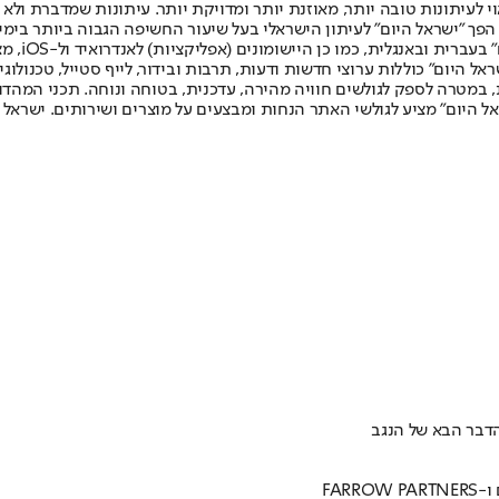
לעיתונות טובה יותר, מאוזנת יותר ומדויקת יותר. עיתונות שמדברת ולא צ
שלום. המהדורה המודפסת הראשונה פורסמה ב-30 ביולי 2007, וב-2010 הפך "ישראל היום" לעיתון הישראלי בעל שי
לחמנוביץ,
ל היום" כוללות ערוצי חדשות ודעות, תרבות ובידור, לייף סטייל, טכנולוגיה
ברית, במטרה לספק לגולשים חוויה מהירה, עדכנית, בטוחה ונוחה. תכני המה
ל היום" מציע לגולשי האתר הנחות ומבצעים על מוצרים ושירותים. ישראל 
FAR