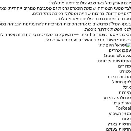
אגם פארק נחל באר שבע צילום: דיאגו מיטלברג,
לצד מנועי הצמיחה, שכונת הפארק נהנית גם מסביבת מגורים ייחודית: פארק
“וינגייט דרום”, בריכות שחייה ומסלולי רכיבה מתקדמים.
סטדנרט פיתוח גבוה,צילום: דיאגו מיטלברג
בענף הנדל״ן מדגישים כי אחת הסיבות המרכזיות להתעניינות הגבוהה במ
לפני קפיצת מדרגה נוספת.
המכרז ייסגר כאמור ב־1 ביוני — ובשוק כבר מעריכים כי התחרות צפויה להיות גבוהה במיוחד. עבור מי שמחפש להיות חלק מהגל הבא של באר שבע, ייתכן שזהו חלון הזדמנויות שלא יחזור.
בשיתוף משרד הבינוי והשיכון ועיריית באר שבע
עקבו אחרינו
G
o
o
g
l
e
News
התחדשות עירונית
מדורים
ספורט
תרבות ובידור
לייף סטייל
אוכל
תיירות
טכנולוגיה ומדע
הורוסקופ
ForReal
מגזין השבוע
דעות
חדשות בארץ
חדשות בעולם