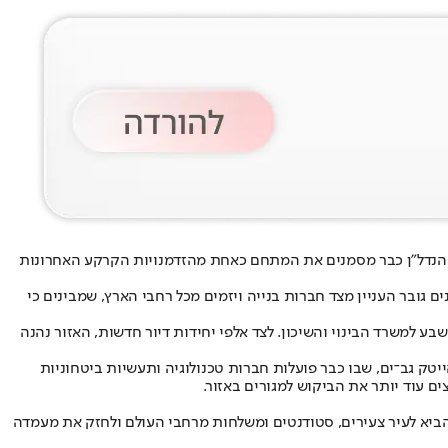
 הנדל״ן כבר מסמנים את המתחם כאחת מהזדמנויות הקרקע האחרונות
מכרז לשיווק הקרקעות לבנייה רוויה, והמועד האחרון להגשת ההצעות נקבע ל־1 ביוני 2026. בימים האחרונים גובר העניין מצד חברות בנייה ויזמים מכל רחבי הארץ, שמבינים כי
למשרד הבינוי והשיכון. לצד אלפי יחידות דיור חדשות, האזור נהנה
טק גב־ים, שבו כבר פועלות חברות טכנולוגיה ותעשיות ביטחוניות
ם עוד יותר את הביקוש למגורים באזור.
 המוקם בהשקעה של מאות מיליוני דולרים, צפוי להביא לעיר צעירים, סטודנטים ומשלחות מרחבי העולם ולחזק את מעמדה