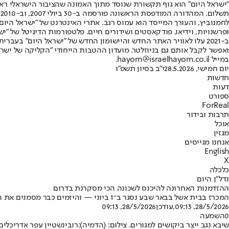
"ישראל היום" הוא גוף תקשורת שנוסד מתוך האמונה שהציבור הישראלי ראוי 
ת
ופרשנויות, וידיאו, פודקאסטים ושידורים חיים. פלטפורמות הדיגיטל של "ישרא
ב-2021 עלו לאוויר האתר החדש והיישומון החדש של "ישראל היום" בע
ואפשר לקבל אותם גם בניוזלטר. מועדון ההטבות הייחודי "הקליקה של ישרא
במייל hayom@israelhayom.co.il.
יום חמישי, 28.5.2026
י"ב בסיון תשפ"ו
חדשות
דעות
ספורט
ForReal
תרבות ובידור
אוכל
מגזין
אנחנו מגייסים
English
X
כלכלה
נדל"ן היום
ההזדמנות האחרונה להיכנס לשכונה הכי מסקרנת בדרום
המכרז בבית אשל בבאר שבע נסגר ב־1 ביוני — והיזמים כבר מסמנים את הדבר הבא של הנגב
28/5/2026, 09:13
,עודכן
28/5/2026, 09:13
0
השמעה
שיבא נגב ייצר ביקושים למגורים. צילום: (הדמיה):רובינשטיין עפר אדריכלים ו-ROW PARTNERS