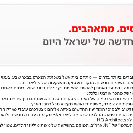
דוברים ביותר בדרום — מתחם בית אשל בשכונת הפארק בבאר שבע. בענף
שים, תשתיות חדשות, מוקדי תעסוקה והשקעות של מיליארדים.
רשות מקרקעי ישראל פרסמה את חוברת ה
יתוח המרכזיים של העיר במסגרת הסכם הגג שנחתם בין עיריית באר שבע 
כלוסייה צעירה, משפחות ואנשי מקצוע מכל רחבי הארץ.
שוב ולבסיסי המודיעין החדשים באזור. אליהם מצטרפים עובדי פארק ההיי
ית הביו־רפואה, מהלכים שצפויים לייצר אלפי מקומות עבודה חדשים ולהעצי
גם בזירה הבינלאומית באר שבע מושכת תשומת לב. פרויקט “הכפר הציוני העולמי” של JNF ארה״ב,