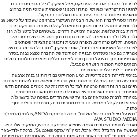
לדיירים", מסביר אדריכל הפרויקט, אייל איצקין, "כלל הבניינים יחוברו
לחניון תת־קרקעי משותף, פתרון תכנוני שמפחית עומסי חניה ברחוב
ומאפשר פיתוח סביבתי נעים ובטוח מעל פני הקרקע".
יתרון נוסף לדבריו הוא שטח הבנייה העיקרי בפרויקט שעומד על כ־28,380
מ"ר ומציע תמהיל דירות מגוון המותאם לקהלים שונים. בפרויקט ייבנו
דירות בנות שלושה, ארבעה וחמישה חדרים, בשטחים של כ־80 מ"ר, 114
מ"ר ו־128 מ"ר בהתאמה. "הדירות תוכננו תוך דגש על ניצול מיטבי של
השטח, חללים מרווחים, תאורה טבעית ותכנון פונקציונלי שמתאים
לצרכים של משפחות מודרניות", אומר איצקין, "כמו בכל הפרויקטים של
אפרידר, גם כאן סטנדרט הבנייה המוקפד של החברה נמצא גבוה בסדר
העדיפויות תוך דגש על תכנון חכם ליצירת חללים מוארים וחלונות גדולים
הפונים לנוף הפתוח הנשקף מסביב".
לתפוס – לפני עליית המחירים
בנוסף לדירות הסטנדרטיות, יציע הפרויקט גם דירות גן בנות ארבעה
וחמישה חדרים, המשלבות שטחי חוץ פרטיים ומאפשרות ליהנות מאיכות
חיים גבוהה ותחושת פרטיות לצד כל היתרונות של מגורים במתחם חדש
ומפותח. בקומות העליונות של המגדלים ייבנו פנטהאוזים מרווחים
במיוחד, לרבות פנטהאוזים בני עד שישה חדרים בשטח של כ־165 מ"ר,
המיועדים לקהל המחפש סטנדרט מגורים גבוה, מרחבים גדולים ונוף
פתוח.
"דגש על ניצול מיטבי של השטח". דירה בפרויקט ANDA,צילום: (הדמיה):
AVA STUDIO MEDIA
מעבר לחוויית המגורים עצמה שמציע הפרויקט החדש, המיקום שלו הוא
שעושה את ההבדל. מולי ארבל, זכיין "רי/מקס Success", ברמלה-לוד-באר
יעקב, מסביר: "מדובר באחד המקומות הנחשבים, שהמחירים בהם צפויים