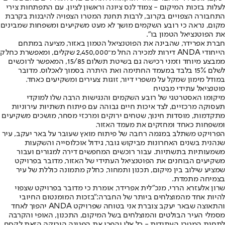
לעלות בזכות המיקום - צמוד לנס ציונה וראשון לציון. עם התפתחות צירי
התחבורה הצפויים בקרוב, לרבות תחנת המטרו הצפויה להיבנות בקרבת
מקום, נראה כי רובע השקמים מושך לא מעט משקיעים ומשפחות שמבינים
את הפוטנציאל הטמון בו".
חברת אפרידר, שהבינה את הפוטנציאל הטמון באזור, מציעה במתחם
הייחודי ANDA דירות למכירה החל מ־2,450,000 שקלים, ומאפשרת כחלק
ממבצע מיוחד וזמני רכישה גם בשיטת תשלום 15/85, המאפשר לרוכשים
לשלם 15% בלבד במעמד החתימה ואת היתרה בסמוך לאכלוס. מדובר
במודל מימון שמקל על משפרי דיור, זוגות צעירים ומשקיעים כאחד.
פוטנציאל עתידי מבטיח
מיקומו האסטרטגי של רובע השקמים והנגישות הרבה שלו למוקדי
תעסוקה מרכזיים, לצד איכות חיים גבוהה עם פיתוח תשתיות עירוניות
מתקדמות, מוסדות חינוך, שטחים ירוקים ומרכזי מסחר, מושכים משקיעים
ומשפחות כאחד ומחזקים את מעמד האזור.
הפרויקט משתלב במגמה רחבה של פיתוח מואץ שעובר על באר יעקב, עיר
שנהנית בשנים האחרונות מביקוש גובר, גידול אוכלוסייה והשקעות
משמעותיות בתשתיות. עבור רוכשים המחפשים דירה למגורים ועבור
משקיעים הבוחנים את הפוטנציאל העתידי של האזור, מדובר בפרויקט
שמציע שילוב בין מיקום, תכנון ותמחור, כחלק מתמונה כוללת של עיר
בצמיחה מתמדת.
שרון אלעזרא הררי, מנכ"לית אפרידר, אומרת כי מדובר בפרויקט שצפוי
להיות אחד מהמוצלחים ביותר של החברה:
"בזכות המומנטום החיובי
והתאוצה שבאר יעקב צוברת אני בטוחה שפרויקט ANDA יהפוך לאחד
מסמלי העיר הבולטים והמוצלחים בשל המיקום, התכנון, האופי והקרבה
לתחנת המטרו העתידית - כל אלו יהפכו את הפנינה הירוקה הזאת לקסם