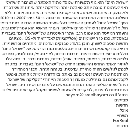
"ישראל היום" הוא גוף תקשורת שנוסד מתוך האמונה שהציבור הישראלי
ראוי לעיתונות טובה יותר, מאוזנת יותר ומדויקת יותר. עיתונות שמדברת
ולא צועקת. עיתונות אמינה, אובייקטיבית ועניינית. עיתונות אחרת וללא
תשלום. המהדורה המודפסת הראשונה פורסמה ב-30 ביולי 2007, וב-2010
הפך "ישראל היום" לעיתון הישראלי בעל שיעור החשיפה הגבוה ביותר בימי
חול. מו"ל העיתון היא ד"ר מרים אדלסון. העורך הראשי הוא עמר לחמנוביץ,
והעורך המייסד הוא עמוס רגב. אתרי האינטרנט של "ישראל היום" בעברית
ובאנגלית, כמו כן היישומונים (אפליקציות) לאנדרואיד ול-iOS, מציגים
חדשות מסביב לשעון, תוכן בלעדי, מבזקים ועדכונים, ניתוחים ופרשנויות,
וידיאו, פודקאסטים ושידורים חיים. פלטפורמות הדיגיטל של "ישראל היום"
כוללות ערוצי חדשות ודעות, תרבות ובידור, לייף סטייל, טכנולוגיה, ספורט,
כלכלה וצרכנות, בריאות, חיילים, אוכל, יהדות, תיירות ורכב. ב-2021 עלו
לאוויר האתר החדש והיישומון החדש של "ישראל היום" בעברית, במטרה
לספק לגולשים חוויה מהירה, עדכנית, בטוחה ונוחה. תכני המהדורה
המודפסת של העיתון זמינים גם באתר, במהדורה יומית מקוונת, ואפשר
לקבל אותם גם בניוזלטר. מועדון ההטבות הייחודי "הקליקה של ישראל
היום" מציע לגולשי האתר הנחות ומבצעים על מוצרים ושירותים. ישראל
היום פתוח להערות, לביקורת ולהצעות לשיפור מקהל הקוראים. פנו אלינו
במייל hayom@israelhayom.co.il.
מבזקים
חדשות
אוכל
תשחץ
ForReal
תרבות