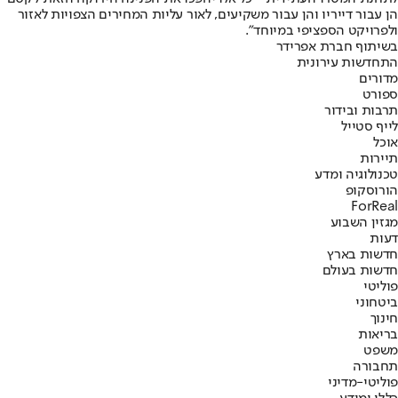
הן עבור דייריו והן עבור משקיעים, לאור עליות המחירים הצפויות לאזור
ולפרויקט הספציפי במיוחד".
בשיתוף חברת אפרידר
התחדשות עירונית
מדורים
ספורט
תרבות ובידור
לייף סטייל
אוכל
תיירות
טכנולוגיה ומדע
הורוסקופ
ForReal
מגזין השבוע
דעות
חדשות בארץ
חדשות בעולם
פוליטי
ביטחוני
חינוך
בריאות
משפט
תחבורה
פוליטי-מדיני