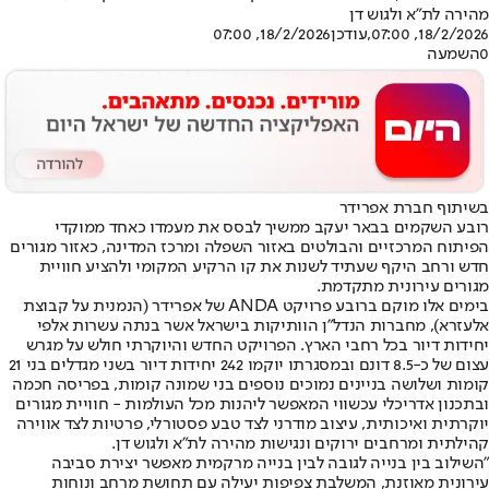
מהירה לת"א ולגוש דן
18/2/2026, 07:00
,עודכן
18/2/2026, 07:00
0
השמעה
בשיתוף חברת אפרידר
רובע השקמים בבאר יעקב ממשיך לבסס את מעמדו כאחד ממוקדי
הפיתוח המרכזיים והבולטים באזור השפלה ומרכז המדינה, כאזור מגורים
חדש ורחב היקף שעתיד לשנות את קו הרקיע המקומי ולהציע חוויית
מגורים עירונית מתקדמת.
בימים אלו מוקם ברובע פרויקט ANDA של אפרידר (הנמנית על קבוצת
אלעזרא), מחברות הנדל"ן הוותיקות בישראל אשר בנתה עשרות אלפי
יחידות דיור בכל רחבי הארץ. הפרויקט החדש והיוקרתי חולש על מגרש
עצום של כ-8.5 דונם ובמסגרתו יוקמו 242 יחידות דיור בשני מגדלים בני 21
קומות ושלושה בניינים נמוכים נוספים בני שמונה קומות, בפריסה חכמה
ובתכנון אדריכלי עכשווי המאפשר ליהנות מכל העולמות - חוויית מגורים
יוקרתית ואיכותית, עיצוב מודרני לצד טבע פסטורלי, פרטיות לצד אווירה
קהילתית ומרחבים ירוקים ונגישות מהירה לת"א ולגוש דן.
"השילוב בין בנייה לגובה לבין בנייה מרקמית מאפשר יצירת סביבה
עירונית מאוזנת, המשלבת צפיפות יעילה עם תחושת מרחב ונוחות