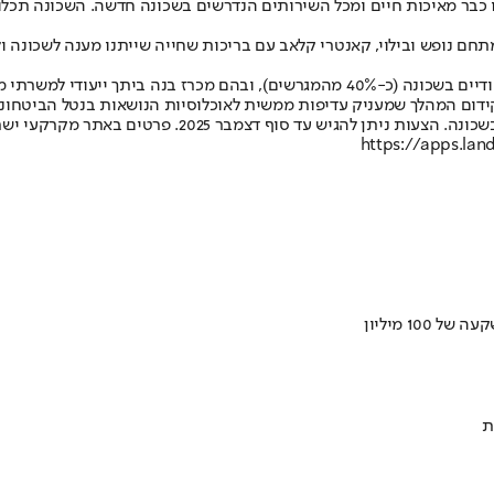
הנו כבר מאיכות חיים ומכל השירותים הנדרשים בשכונה חדשה. השכונה תכלול
תחם נופש ובילוי, קאנטרי קלאב עם בריכות שחייה שייתנו מענה לשכונה ול
משרד הבינוי והשיכון ועיריית באר שבע פרסמו לאחרונה סדרת מכרזים ייחודיים בשכונה (כ-40% 
ם המהלך שמעניק עדיפות ממשית לאוכלוסיות הנושאות בנטל הביטחוני והחברת
https://apps.lan
ת