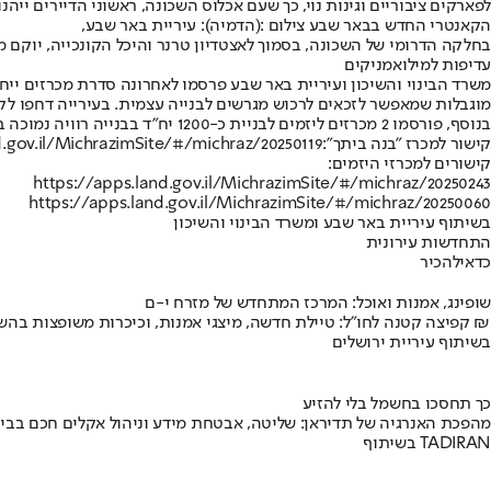
לפארקים ציבוריים וגינות נוי, כך שעם אכלוס השכונה, ראשוני הדיירים יי
הקאנטרי החדש בבאר שבע צילום :(הדמיה): עיריית באר שבע,
בחלקה הדרומי של השכונה, בסמוך לאצטדיון טרנר והיכל הקונכייה, יוקם מ
עדיפות למילואמניקים
מוגבלות שמאפשר לזכאים לרכוש מגרשים לבנייה עצמית. בעירייה דחפו לקידו
בנוסף, פורסמו 2 מכרזים ליזמים לבניית כ-1200 יח"ד בבנייה רוויה נמוכה בשכונה. הצעות ניתן להגיש עד סוף דצמבר 2025. פרטים באתר מקרקעי ישראל.
קישור למכרז "בנה ביתך":
d.gov.il/MichrazimSite/#/michraz/20250119
קישורים למכרזי היזמים:
https://apps.land.gov.il/MichrazimSite/#/michraz/20250243
https://apps.land.gov.il/MichrazimSite/#/michraz/20250060
בשיתוף עיריית באר שבע ומשרד הבינוי והשיכון
התחדשות עירונית
כדאי
להכיר
שופינג, אמנות ואוכל: המרכז המתחדש של מזרח י-ם
קפיצה קטנה לחו"ל: טיילת חדשה, מיצגי אמנות, וכיכרות משופצות בהשקעה של 100 מיליון ₪
בשיתוף עיריית ירושלים
כך תחסכו בחשמל בלי להזיע
מהפכת האנרגיה של תדיראן: שליטה, אבטחת מידע וניהול אקלים חכם בבי
בשיתוף TADIRAN