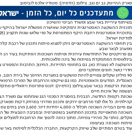
פארק ההייטק גב ים נגב. צילום: (הדמיה): סטודיו אלכס לובימוב
בשיתוף עיריית באר שבע ומשרד הבינוי והשיכון
למדינת ישראל.
ממערב לבאר שבע.
בינלאומית המתמקדת בפיתוח של בינה מלאכותית.
ההשקעה לא נעצרת כאן. גם בתחומי התיירות, החינוך, התרבות והספורט צ
חדרי כושר, חוגים ומתקני מים.
90 מיליון שקלים צפויים להיות מושקעים במערכת החינוך של בירת הנגב
האנגלית, המדעים והאומנויות. כמו גם שיקומו והרחבתו של המרכז הרפוא
שכונת הרקפות בבאר שבע,צילום: (הדמיה): דגנס פתרונות ויזואליים מתקד
הגשמה של איכות חיים
שכונת רקפות החדשה, הנבנית במסגרת הסכמי הגג שנחתמו עם משרד הבינוי
קהילתית. כל אלו לצד מרחבים ירוקים ותכנון מודרני במרחק דקות מפארק ה
עם סיום הבנייה השכונה תכלול כ-4,000 יחידות דיור, 2,600 מהן בתים צמודי קרקע, 750 יחידות בבנייה מדורגת, וכ-800 יחידות בבנייה רוויה עד 6 קומות שייבנו בצמוד לשדרות רגר.
השכונה מתאפיינת בתכנון המתחשב בטופוגרפיה ובסביבה הטבעית של העיר
אקלים, נותני צל, מהירי צמיחה, מתוך כוונה להפוך את הרחובות למוצלים ומז
פיתוח השכונה בעיצומו
עוד בטרם הסתיים שלב שיווק הקרקעות, החברה הכלכלית לפיתוח באר שבע כ