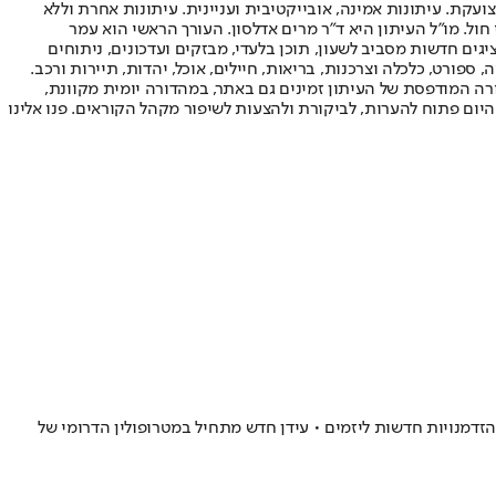
ועקת. עיתונות אמינה, אובייקטיבית ועניינית. עיתונות אחרת וללא
עור החשיפה הגבוה ביותר בימי חול. מו"ל העיתון היא ד"ר מרים אדלסון. העורך הראשי הוא עמר
 והעורך המייסד הוא עמוס רגב. אתרי האינטרנט של "ישראל היום" בעברית ובאנגלית, כמו כן היישומונים (אפליקציות) לאנדרואיד ול-iOS, מציגים חדשות מסביב לשעון, תוכן בלעדי, מבזקים ועדכונים, ניתוחים
, ספורט, כלכלה וצרכנות, בריאות, חיילים, אוכל, יהדות, תיירות ורכב.
דורה המודפסת של העיתון זמינים גם באתר, במהדורה יומית מקוונת,
היום פתוח להערות, לביקורת ולהצעות לשיפור מקהל הקוראים. פנו אלינו
דמנויות חדשות ליזמים • עידן חדש מתחיל במטרופולין הדרומי של