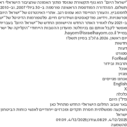
"ישראל היום" הוא גוף תקשורת שנוסד מתוך האמונה שהציבור הישראלי ראוי 
ת
ופרשנויות, וידיאו, פודקאסטים ושידורים חיים. פלטפורמות הדיגיטל של "ישרא
ב-2021 עלו לאוויר האתר החדש והיישומון החדש של "ישראל היום" בע
ואפשר לקבל אותם גם בניוזלטר. מועדון ההטבות הייחודי "הקליקה של ישרא
במייל hayom@israelhayom.co.il.
יום ראשון, 7.6.2026
כ"ב בסיון תשפ"ו
חדשות
דעות
ספורט
ForReal
תרבות ובידור
אוכל
מגזין
אנחנו מגייסים
English
X
כלכלה
נדל"ן היום
באר שבע: החלום הישראלי החדש מתחיל כאן
השקעה ממשלתית חסרת תקדים ומכרזים ייחודיים לאנשי כוחות הביטחון ונ
ישראל
4/12/2025, 08:29
,עודכן
4/12/2025, 09:09
0
השמעה