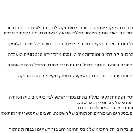
את מעמדה של באר שבע כמרכז מוביל בדרום וכמוקד לאומי לחדשנות, לתעסוקה, לתרבות ולאיכות חיים. מדובר
רה, תעסוקה, חינוך, בריאות, תרבות וטכנולוגיה. זאת, מתוך תפיסה כוללת הרואה בבאר שבע מנוע צמיחה מרכזי
ל כ-200 מיליון שקלים, פיתוח תשתיות עירוניות ומטרופוליניות הכוללות הקמת רשת מחלפים חדשה וחיבור של יישובי הלוויין
בעיר הן חלק מתוכנית ההתחדשות. בהשקעה של כ-160 מיליון שקלים צפויים לקום מרכזים קהילתיים ומוסדות ציבור, יוקמו מרכזי ידע טכנולוגיים ומעבדה
ט הארצי "וינגייט דרום" ובניית מרכז ספורט הכולל בריכות שחייה,
מלי ותנועות הנוער כמו כן, השקעה בחיזוק מקצועות המתמטיקה,
הצפונית לעיר כוללת בתים צמודי קרקע לצד בנייני בוטיק ואווירה
הפנאי של מטרופולין באר שבע.
 בשטחים הציבוריים הפתוחים של השכונה. העצים שיינטעו יהיו מותאמי
קרוב יחל התכנון של מבני החינוך והציבור השונים ועבודות פיתוח