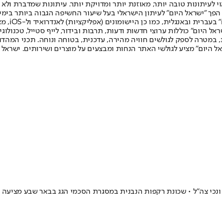
לעיתונות טובה יותר, מאוזנת יותר ומדויקת יותר. עיתונות שמדברת ולא צ
שלום. המהדורה המודפסת הראשונה פורסמה ב-30 ביולי 2007, וב-2010 הפך "ישראל היום" לעיתון הישראלי בעל שי
לחמנוביץ,
ל היום" כוללות ערוצי חדשות ודעות, תרבות ובידור, לייף סטייל, טכנולוגיה
ברית, במטרה לספק לגולשים חוויה מהירה, עדכנית, בטוחה ונוחה. תכני המה
ל היום" מציע לגולשי האתר הנחות ומבצעים על מוצרים ושירותים. ישראל 
כי צה"ל • שכונת רקפות הנבנית במסגרת הסכמי הגג בבאר שבע מציעה הז