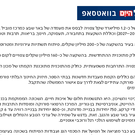
תוכנית ההשקעה האסטרטגית והמקיפה שאישרה ממשלת ישראל בהיקף של כ-1.2 מיליארד שקל צפויה לבסס 
בתוכנית אסטרטגית רחבת היקף המתפרסת על פני שלוש שנות תקציב (2025–2027) וכוללת השקעות בתחבו
בין תחומי ההשקעה האסטרטגיים ניתן למצוא פיתוח ותכנון של רכבת קלה בעיר בהשקעה ש
גם פרויקטים של התחדשות עירונית ופיתוח השכונות הוותיקות 
פויה התרחבות משמעותית. כחלק מהתוכנית מתוכננת הקמתו של מכון הספור
. הם כוללים הקמת מעבדות חדשנות בבתי הספר, חיזוק החינוך הבלתי פור
י סורוקה עתידים לצאת לדרך עם אישור הממשלה שהתקבל.
מים
 והשיכון, היא התגשמות חלום של איכות חיים. השכונה הממוקמת בכניסה 
הייטק, אוניברסיטת בן‑גוריון, המרכז הרפואי סורוקה ומוסדות התרבות ו
 באר שבע והנגב. זאת, בדגש על שמירה של ערכי הטבע והנחלים ושילובם
מינים לשימוש הולכי רגל ורוכבי אופניים.
בר מוציאה אל הפועל את הסכמי הגג ועבודות הפיתוח בשכונה בעיצומן. ב