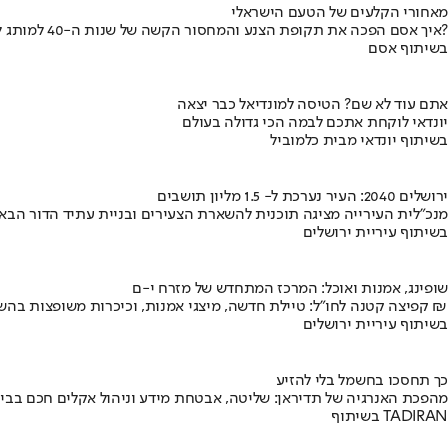
מאחורי הקלעים של הטעם הישראלי
איך אסם הפכה את תקופת הצנע והמחסור הקשה של שנות ה-40 למותג לאומי?
בשיתוף אסם
אתם עוד לא שם? הטיסה למונדיאל כבר יצאה
יונדאי לוקחת אתכם לבמה הכי גדולה בעולם
בשיתוף יונדאי מבית כלמוביל
ירושלים 2040: העיר נערכת ל- 1.5 מליון תושבים
מנכ"לית העירייה מציגה תוכנית להשארת הצעירים ובניית עתיד הדור הבא
בשיתוף עיריית ירושלים
שופינג, אמנות ואוכל: המרכז המתחדש של מזרח י-ם
קפיצה קטנה לחו"ל: טיילת חדשה, מיצגי אמנות, וכיכרות משופצות בהשקעה של 100 מיליון ₪
בשיתוף עיריית ירושלים
כך תחסכו בחשמל בלי להזיע
מהפכת האנרגיה של תדיראן: שליטה, אבטחת מידע וניהול אקלים חכם בבי
בשיתוף TADIRAN