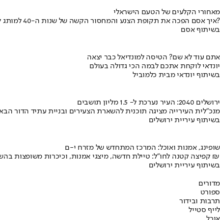
מאחורי הקלעים של הטעם הישראלי
איך אסם הפכה את תקופת הצנע והמחסור הקשה של שנות ה-40 למותג לאומי?
בשיתוף אסם
אתם עוד לא שם? הטיסה למונדיאל כבר יצאה
יונדאי לוקחת אתכם לבמה הכי גדולה בעולם
בשיתוף יונדאי מבית כלמוביל
ירושלים 2040: העיר נערכת ל- 1.5 מליון תושבים
מנכ"לית העירייה מציגה תוכנית להשארת הצעירים ובניית עתיד הדור הבא
בשיתוף עיריית ירושלים
שופינג, אמנות ואוכל: המרכז המתחדש של מזרח י-ם
קפיצה קטנה לחו"ל: טיילת חדשה, מיצגי אמנות, וכיכרות משופצות בהשקעה של 100 מיליון ₪
בשיתוף עיריית ירושלים
מדורים
ספורט
תרבות ובידור
לייף סטייל
אוכל