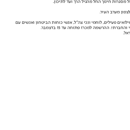
 מסגרות חינוך החל מהגיל הרך ועד לתיכון.
צפון מערב העיר.
מהמגרשים), ובהם מכרז בנה ביתך ייעודי למשרתי מילואים פעילים, לוחמי ונכי צה"ל, אנשי כוחות הביטחון ואנשים עם
י. ההרשמה למכרז פתוחה עד 15 בדצמבר.