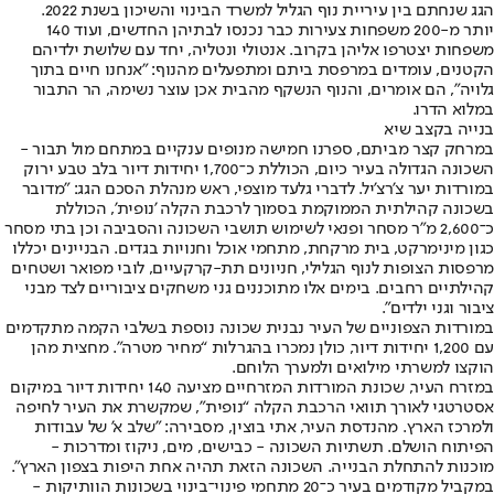
הגג שנחתם בין עיריית נוף הגליל למשרד הבינוי והשיכון בשנת 2022.
יותר מ-200 משפחות צעירות כבר נכנסו לבתיהן החדשים, ועוד 140
משפחות יצטרפו אליהן בקרוב. אנטולי ונטליה, יחד עם שלושת ילדיהם
הקטנים, עומדים במרפסת ביתם ומתפעלים מהנוף: "אנחנו חיים בתוך
גלויה", הם אומרים, והנוף הנשקף מהבית אכן עוצר נשימה, הר התבור
במלוא הדרו.
בנייה בקצב שיא
במרחק קצר מביתם, ספרנו חמישה מנופים ענקיים במתחם מול תבור -
השכונה הגדולה בעיר כיום, הכוללת כ־1,700 יחידות דיור בלב טבע ירוק
במורדות יער צ'רצ'יל. לדברי גלעד מוצפי, ראש מנהלת הסכם הגג: "מדובר
בשכונה קהילתית הממוקמת בסמוך לרכבת הקלה 'נופית', הכוללת
כ־2,600 מ"ר מסחר ופנאי לשימוש תושבי השכונה והסביבה וכן בתי מסחר
כגון מינימרקט, בית מרקחת, מתחמי אוכל וחנויות בגדים. הבניינים יכללו
מרפסות הצופות לנוף הגלילי, חניונים תת-קרקעיים, לובי מפואר ושטחים
קהילתיים רחבים. בימים אלו מתוכננים גני משחקים ציבוריים לצד מבני
ציבור וגני ילדים".
במורדות הצפוניים של העיר נבנית שכונה נוספת בשלבי הקמה מתקדמים
עם 1,200 יחידות דיור, כולן נמכרו בהגרלות “מחיר מטרה”. מחצית מהן
הוקצו למשרתי מילואים ולמערך הלוחם.
במזרח העיר, שכונת המורדות המזרחיים מציעה 140 יחידות דיור במיקום
אסטרטגי לאורך תוואי הרכבת הקלה “נופית”, שמקשרת את העיר לחיפה
ולמרכז הארץ. מהנדסת העיר, אתי בוצין, מסבירה: "שלב א' של עבודות
הפיתוח הושלם. תשתיות השכונה - כבישים, מים, ניקוז ומדרכות -
מוכנות להתחלת הבנייה. השכונה הזאת תהיה אחת היפות בצפון הארץ".
במקביל מקודמים בעיר כ־20 מתחמי פינוי־בינוי בשכונות הוותיקות -