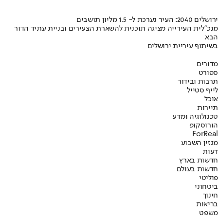
ירושלים 2040: העיר נערכת ל- 1.5 מליון תושבים
מנכ"לית העירייה מציגה תוכנית להשארת הצעירים ובניית עתיד הדור
הבא
בשיתוף עיריית ירושלים
מדורים
ספורט
תרבות ובידור
לייף סטייל
אוכל
תיירות
טכנולוגיה ומדע
הורוסקופ
ForReal
מגזין השבוע
דעות
חדשות בארץ
חדשות בעולם
פוליטי
ביטחוני
חינוך
בריאות
משפט