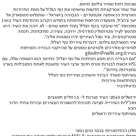
שכונת רמת שמיר צילום: מיאס,
עוד שתי אטרקציות חדשות שישימו את נוף הגליל על מפת התיירות
הארצית הן אומגה אקסטרים - הגבוהה בישראל - שתגלוש מנופארק אל
יער צ'רצ'יל, ומסעדה מרחפת שתיפתח בחודש הקרוב מהנדסת העיר בוצין
מסכמת: "מי שיבקר בנוף הגליל בעוד חמש שנים - לא יזהה את העיר. היא
תהפוך לעיר מטרופולין מודרנית, ירוקה, צעירה, מתקדמת, חכמה
ואטרקטיבית, עיר שכל העיניים יהיו נשואות אליה".
עיר הפארקים צילום : דוברות עיריית נוף הגליל,
לסיורים מודרכים ולפרטים נוספים על פרויקטי הבנייה והפיתוח
בעיר:
giladm@nallit.org.il
"אם הבנייה היא מנוע הפיתוח של נוף הגליל, החינוך הוא הנשמה שלה. עם
97% זכאות לבגרות ופרס חינוך ארצי העיר נחשבת לאחת המובילות בארץ
במצוינות בחינוך".
בשיתוף משרד הבינוי והשיכון ועיריית נוף הגליל
התחדשות עירונית
כדאי
להכיר
ירושלים 2040: העיר נערכת ל- 1.5 מליון תושבים
מנכ"לית העירייה מציגה תוכנית להשארת הצעירים ובניית עתיד הדור
הבא
בשיתוף עיריית ירושלים
חלון ההזדמנויות בכפר גנים נסגר