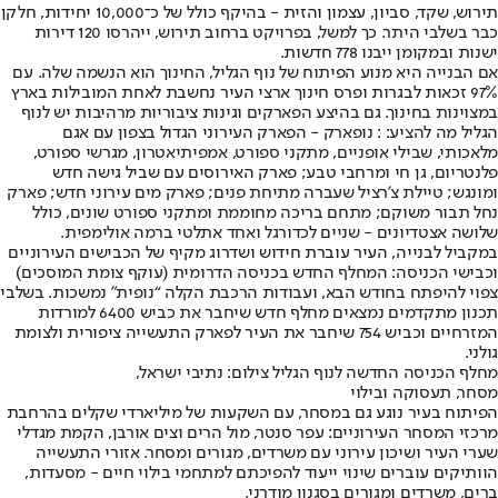
תירוש, שקד, סביון, עצמון והזית - בהיקף כולל של כ־10,000 יחידות, חלקן
כבר בשלבי היתר. כך למשל, בפרויקט ברחוב תירוש, ייהרסו 120 דירות
ישנות ובמקומן ייבנו 778 חדשות.
אם הבנייה היא מנוע הפיתוח של נוף הגליל, החינוך הוא הנשמה שלה. עם
97% זכאות לבגרות ופרס חינוך ארצי העיר נחשבת לאחת המובילות בארץ
במצוינות בחינוך. גם בהיצע הפארקים וגינות ציבוריות מרהיבות יש לנוף
הגליל מה להציע: : נופארק - הפארק העירוני הגדול בצפון עם אגם
מלאכותי, שבילי אופניים, מתקני ספורט, אמפיתיאטרון, מגרשי ספורט,
פלנטריום, גן חי ומרחבי טבע; פארק האירוסים עם שביל גישה חדש
ומונגש; טיילת צ'רציל שעברה מתיחת פנים; פארק מים עירוני חדש; פארק
נחל תבור משוקם; מתחם בריכה מחוממת ומתקני ספורט שונים, כולל
שלושה אצטדיונים - שניים לכדורגל ואחד אתלטי ברמה אולימפית.
במקביל לבנייה, העיר עוברת חידוש ושדרוג מקיף של הכבישים העירוניים
וכבישי הכניסה: המחלף החדש בכניסה הדרומית (עוקף צומת המוסכים)
צפוי להיפתח בחודש הבא, ועבודות הרכבת הקלה “נופית” נמשכות. בשלבי
תכנון מתקדמים נמצאים מחלף חדש שיחבר את כביש 6400 למורדות
המזרחיים וכביש 754 שיחבר את העיר לפארק התעשייה ציפורית ולצומת
גולני.
מחלף הכניסה החדשה לנוף הגליל צילום: נתיבי ישראל,
מסחר, תעסוקה ובילוי
הפיתוח בעיר נוגע גם במסחר, עם השקעות של מיליארדי שקלים בהרחבת
מרכזי המסחר העירוניים: עפר סנטר, מול הרים וצים אורבן, הקמת מגדלי
שערי העיר ושיכון עירוני עם משרדים, מגורים ומסחר. אזורי התעשייה
הוותיקים עוברים שינוי ייעוד להפיכתם למתחמי בילוי חיים - מסעדות,
ברים, משרדים ומגורים בסגנון מודרני.