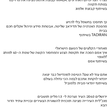
קבוצת אלמוג מציגה את פרויקט MALA: מגדלי הפרימיום האחרונים
בפתח תקווה
בשיתוף קבוצת אלמוג
כך תחסכו בחשמל בלי להזיע
מהפכת האנרגיה של תדיראן: שליטה, אבטחת מידע וניהול אקלים חכם
בבית
בשיתוף TADIRAN
מאחורי הקלעים של הטעם הישראלי
איך אסם הפכה את תקופת הצנע והמחסור הקשה של שנות ה-40 למותג
לאומי?
בשיתוף אסם
אתם עוד לא שם? הטיסה למונדיאל כבר יצאה
יונדאי לוקחת אתכם לבמה הכי גדולה בעולם
בשיתוף יונדאי מבית כלמוביל
ירושלים 2040: העיר נערכת ל- 1.5 מליון תושבים
מנכ"לית העירייה מציגה תוכנית להשארת הצעירים ובניית עתיד הדור
הבא