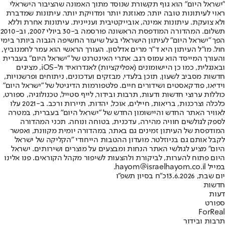
"ישראל היום" הוא גוף תקשורת שנוסד מתוך האמונה שהציבור הישראלי
ראוי לעיתונות טובה יותר, מאוזנת יותר ומדויקת יותר. עיתונות שמדברת
ולא צועקת. עיתונות אמינה, אובייקטיבית ועניינית. עיתונות אחרת וללא
תשלום. המהדורה המודפסת הראשונה פורסמה ב-30 ביולי 2007, וב-2010
הפך "ישראל היום" לעיתון הישראלי בעל שיעור החשיפה הגבוה ביותר בימי
חול. מו"ל העיתון היא ד"ר מרים אדלסון. העורך הראשי הוא עמר לחמנוביץ,
והעורך המייסד הוא עמוס רגב. אתרי האינטרנט של "ישראל היום" בעברית
ובאנגלית, כמו כן היישומונים (אפליקציות) לאנדרואיד ול-iOS, מציגים
חדשות מסביב לשעון, תוכן בלעדי, מבזקים ועדכונים, ניתוחים ופרשנויות,
וידיאו, פודקאסטים ושידורים חיים. פלטפורמות הדיגיטל של "ישראל היום"
כוללות ערוצי חדשות ודעות, תרבות ובידור, לייף סטייל, טכנולוגיה, ספורט,
כלכלה וצרכנות, בריאות, חיילים, אוכל, יהדות, תיירות ורכב. ב-2021 עלו
לאוויר האתר החדש והיישומון החדש של "ישראל היום" בעברית, במטרה
לספק לגולשים חוויה מהירה, עדכנית, בטוחה ונוחה. תכני המהדורה
המודפסת של העיתון זמינים גם באתר, במהדורה יומית מקוונת, ואפשר
לקבל אותם גם בניוזלטר. מועדון ההטבות הייחודי "הקליקה של ישראל
היום" מציע לגולשי האתר הנחות ומבצעים על מוצרים ושירותים. ישראל
היום פתוח להערות, לביקורת ולהצעות לשיפור מקהל הקוראים. פנו אלינו
במייל hayom@israelhayom.co.il.
יום שבת, 13.6.2026
כ"ח בסיון תשפ"ו
חדשות
דעות
ספורט
ForReal
תרבות ובידור