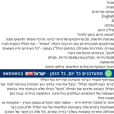
אוכל
מגזין
אנחנו מגייסים
English
X
כלכלה
נדל"ן היום
״אנחנו חיים בתוך גלויה״
שכונות חדשות, 20 פרויקטים של פינוי־בינוי, מרכזי מסחר חדשים ומגה
פרויקטים תחבורתיים כמו הרכבת הקלה “נופית” • נוף הגליל הופכת לעיר
צעירה, מודרנית ומובילה בתחום הנדל"ן בצפון • ״כל העיניים יהיו נשואות
לכאן״, מבטיחה מהנדסת העיר
19/11/2025, 07:00
,עודכן
19/11/2025, 07:00
0
השמעה
הנוף הנשקף מהבתים החדשים. צילום: מיאס
בשיתוף משרד הבינוי והשיכון ועיריית נוף הגליל
"ברוך הבא למנוף הגליל", קיבל את פניי בחיוך נהג המונית בכניסה לעיר נוף
הגליל, כשהוא מדגיש את המילה "מנוף" כאילו שלא הבחנתי מיד בכמות
העצומה של המנופים הבולטים בכל פינה. התחושה ברורה: נבנה כאן
משהו גדול.
יותר מ־7,000 יחידות דיור - מספר חסר תקדים בצפון הארץ - מוקמות או
משווקות בימים אלה בשכונות החדשות של נוף הגליל. חלק מהן כבר
אוכלסו, אחרות נמצאות בשלבי בנייה שונים, וכל אלה הן תוצר של הסכם