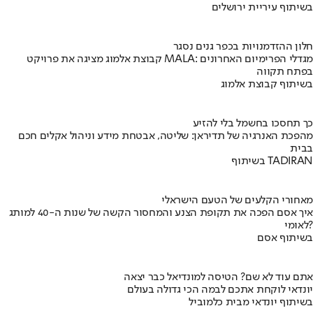
בשיתוף עיריית ירושלים
חלון ההזדמנויות בכפר גנים נסגר
קבוצת אלמוג מציגה את פרויקט MALA: מגדלי הפרימיום האחרונים
בפתח תקווה
בשיתוף קבוצת אלמוג
כך תחסכו בחשמל בלי להזיע
מהפכת האנרגיה של תדיראן: שליטה, אבטחת מידע וניהול אקלים חכם
בבית
בשיתוף TADIRAN
מאחורי הקלעים של הטעם הישראלי
איך אסם הפכה את תקופת הצנע והמחסור הקשה של שנות ה-40 למותג
לאומי?
בשיתוף אסם
אתם עוד לא שם? הטיסה למונדיאל כבר יצאה
יונדאי לוקחת אתכם לבמה הכי גדולה בעולם
בשיתוף יונדאי מבית כלמוביל