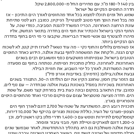
בין 140 ל-180 מ"ר, עם מחירים החל מ-2,800,000 שקל.
חדרה החופים הנקיים של ישראל
שמש, חול ומים תוכלו למצוא בכל אחד מהחופים לאורך הים התיכון - אז
מה בכל זאת הופך חוף מטוב למצטיין? הניקיון, כמובן. רגע לפני פתיחת
עונת הרחצה האחרונה, הכריז המשרד להגנת הסביבה, כמדי שנה, על
החוף הנקי בישראל והכתיר את חוף הים בחדרה בתואר הנחשק. אליו
מיהרו להצטרף גם אנשי משרד הבריאות, שקבעו כי מי הים בחוף בחדרה
הם הנקיים ביותר.
אז כשהמים צלולים והחוף נקי - מה עוד נשאר? לארוז תיק קטן, לא לשכוח
קרם הגנה, ולקחת את המשפחה לחוף גבעת אולגה, הידוע כאחד החופים
הטובים בישראל, שבפיתוחו מושקעים כסף ומשאבים רבים בשנים
האחרונות. לאחרונה, כחלק מתכנית הפיתוח, נפתחה בחוף גם מסעדה
חדשה המשדרגת, לאורך כל ימי השבוע, את חווית הבילוי.
גבעת אולגה,צילום: (הדמיה): באדיבות אורון נדל"ן
גם הזמר עדן חסון, שחוגג הקיץ את יום הולדתו ה-30, התגורר בשנים
האחרונות בשכירות במגדל בשכונת גבעת אולגה שבחדרה – עם נוף לים,
כמובן. עדן התאהב במקום ובונה כעת בית במרחק קצר משם, על שפת
הים. חדרה מציעה פוטנציאל עצום עם מיקום מרכזי ואחד מהחופים היפים
והפראיים בארץ.
תוכנית רובע הים, המשתרעת על שטח של 2,700 דונם לאורך חוף הים
הצפון-מערבי של העיר, כוללת שכונות מגורים בהיקף של 10,000 דירות,
קומפלקסים לתיירות ונופש עם כ-1,400 חדרי מלון בקו ראשון לים, וכן
כ-1,200 דונם לפארקים וטיילת חוף, מבני ציבור ומסחר.
גבעת אולגה משתלבת גם היא בתהליך ההתחדשות, לאחר שבמשך שנים
סבלה מדימוי של שכונה קשת יום. בעשור האחרון השכונה עברה שינוי