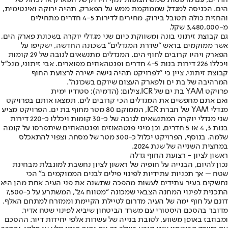
הים. הכניסה למגדל, שממוקמת ממש על הפארק, תהיה ירוקה ואינטימית,
והחזית כולה תטובל בירוק. מחירים לדירות 4-5 חדרים מתחילים
מ-3,480,000 שקל.
גם קבוצת זיתוני בונה ומשווקת כיום שני מגדלי יוקרה בשכונת פארק הים,
אשר ממוקמים בראש “שדרת המגדלים" בשכונה החדשה, ישקיפו על
הפארק ויהיו קרובים לחוף הים. המגדלים מתנשאים לגובה של 29 קומות
ויכללו 226 דירות בנות 4-5 חדרים ופנטהאוזים מפוארים. אבי זיתוני, מנכ"ל
קבוצת זיתוני, ציין כי “לפרויקט תהיה גישה ישירה לרצועת החוף
המרהיבה של בת ים ולפארק העצום שיוקם בשכונה".
פרויקט YAM בת ים של ICR,צילום: (הדמיה): סטודיו ימית
ואם אתם מחפשים את המגדלים הכי קרובים לים, תמצאו אותם בפרויקט
מגדלי YAM של חברת ICR, הממוקם 80 מטר מחוף בת ים. הפרויקט מציע
שני מגדלי יוקרה המתנשאים לגובה של כ-30 קומות ויכללו כ-220 דירות
בנות 3, 4 או 5 חדרים, וכן מיני פנטהאוזים ופנטהאוזים שיתפרסו על קומה
שלמה. בנוסף, הפרויקט יכלול כ-300 מטר של מסחר, וצפוי להתאכלס
במחצית השנייה של שנת 2024.
ראשון לציון - רצועת החוף גדלה
נכון להיום, הבנייה על חופיה של ראשון לציון נחשבת למוגבלת מבחינת
שטח – אך תכניות עתידיות לפינוי פילים לבנים הממוקמים ב" הכי
נחשקים בעיר עתידים לעשות מהפכה שתשנה את פני העיר. אחת מהן היא
התכנית לפינוי המחנה הצבאי שמכונה “מטווח 24", המשתרע על כ-7,500
דונם על חוף ימה של העיר, מדרום לטיילת הקיימת וממזרח למתחם האלף.
מדובר בהסכם היסטורי עם משרד הביטחון שיביא לפינוי שטח אדיר,
ומבוזבז באופן משווע, לטובת בנייה של עשרות אלפי יחידות דיור. ההסכם