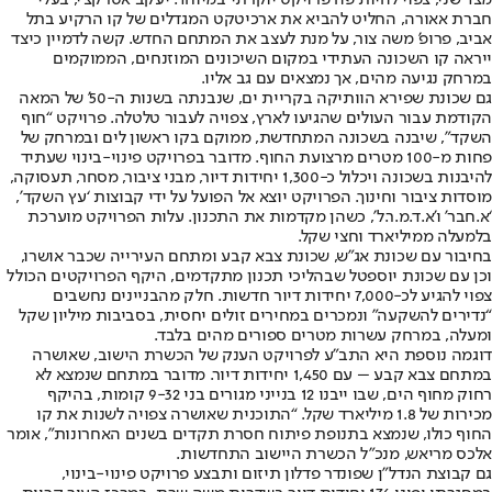
חברת אאורה, החליט להביא את ארכיטקט המגדלים של קו הרקיע בתל
אביב, פרופ’ משה צור, על מנת לעצב את המתחם החדש. קשה לדמיין כיצד
ייראה קו השכונה העתידי במקום השיכונים המוזנחים, הממוקמים
במרחק נגיעה מהים, אך נמצאים עם גב אליו.
גם שכונת שפירא הוותיקה בקריית ים, שנבנתה בשנות ה-50’ של המאה
הקודמת עבור העולים שהגיעו לארץ, צפויה לעבור טלטלה. פרויקט “חוף
השקד", שיבנה בשכונה המתחדשת, ממוקם בקו ראשון לים ובמרחק של
פחות מ-100 מטרים מרצועת החוף. מדובר בפרויקט פינוי-בינוי שעתיד
להיבנות בשכונה ויכלול כ-1,300 יחידות דיור, מבני ציבור, מסחר, תעסוקה,
מוסדות ציבור וחינוך. הפרויקט יוצא אל הפועל על ידי קבוצות ‘עץ השקד’,
‘א.חבר’ ו’א.ד.מ.ר.ל’, כשהן מקדמות את התכנון. עלות הפרויקט מוערכת
בלמעלה ממיליארד וחצי שקל.
בחיבור עם שכונת אג"ש, שכונת צבא קבע ומתחם העירייה שכבר אושרו,
וכן עם שכונת יוספטל שבהליכי תכנון מתקדמים, היקף הפרויקטים הכולל
צפוי להגיע לכ-7,000 יחידות דיור חדשות. חלק מהבניינים נחשבים
“נדירים להשקעה" ונמכרים במחירים זולים יחסית, בסביבות מיליון שקל
ומעלה, במרחק עשרות מטרים ספורים מהים בלבד.
דוגמה נוספת היא התב"ע לפרויקט הענק של הכשרת הישוב, שאושרה
במתחם צבא קבע – עם 1,450 יחידות דיור. מדובר במתחם שנמצא לא
רחוק מחוף הים, שבו ייבנו 12 בנייני מגורים בני 9-32 קומות, בהיקף
מכירות של 1.8 מיליארד שקל. “התוכנית שאושרה צפויה לשנות את קו
החוף כולו, שנמצא בתנופת פיתוח חסרת תקדים בשנים האחרונות", אומר
אלכס מריאש, מנכ"ל הכשרת היישוב התחדשות.
גם קבוצת הנדל"ן שפונדר פדלון תיזום ותבצע פרויקט פינוי-בינוי,