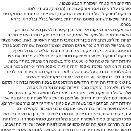
הדייגים ההיסטורי ושמורת הטבע מצפון.
טורקיז על המים ג׳אסר אזרקא,צילום: (הדמיה): סטודיו לומו
פרויקט “טורקיז", של חברת גשם החזקות, הוא אחד המיזמים המסקרנים
ביותר שיצאו לשיווק בשנים האחרונות בישראל בכלל, ובג’סר א-זרקא
בפרט.
הפרויקט נמצא במיקום אידיאלי: בין קיסריה למעגן מיכאל, במרחק
המאפשר חיים של שקט על המים, אך קרוב מספיק למרכז הארץ, מרכזי
קניות גדולים, תחבורה ציבורית ונתיבי תחבורה ראשיים. זאת, כאשר מצידו
המערבי של הפרויקט נפרש הים הכחול, ומצפון נמצאת שמורת הטבע נחל
תנינים. בנוסף, בקרוב יוקם במקום בית הספר לגלישה הגדול בארץ.
פרויקט “טורקיז" מציע קומפלקס מגורי יוקרה הכולל 28 מבנים עם 196
יחידות דיור על שטח של כ-17,000 מ"ר בשכונה המערבית ביותר בכפר.
תוכנית המתאר כוללת כ-520 יחידות דיור, כ-200 חדרי אירוח בכפר נופש
ו-4 מלוניות. כמו כן, על שטח של כ-6.5 דונם יוקמו מבני ציבור, גני ילדים
ומבני דת, בנוסף לכ-30 דונם של ריאות ירוקות לציבור הרחב.
בין שני מוקדי התיירות החדשים המתוכננים בצפון השטח ובדרומו, תוקם
טיילת, ולאורכה ימוקמו מבני תיירות קטנים ונקודות מסחר.
שלב א’ של הפרויקט, אשר מסתיים בימים אלו ונמצא בחלקו הצפוני של
השטח, סמוך לבריכות הדגים של מעגן מיכאל, כולל שכונת מגורים בת 156
יחידות דיור. הבתים ייבנו בשורות, עם כיווני אוויר ירוקים (ציר צפון-דרום),
וביניהם שטח ציבורי פתוח שבו ימוקמו מבני הציבור הקהילתיים.
עוד, יוקמו באזור, בשלב הראשון, גם מרכז לחינוך ימי, בין הגדולים בישראל,
מרכז מבקרים סמוך לשמורת הטבע נחל תנינים, שטחי מסחר ו-3 מלוניות
עם 72 חדרים. יוזמי התוכנית מקווים שהמלוניות יופעלו על ידי התושבים,
כמקור פרנסה חדש. הדירות יהיו גדולות בהשוואה לממוצע הארצי – שטחן