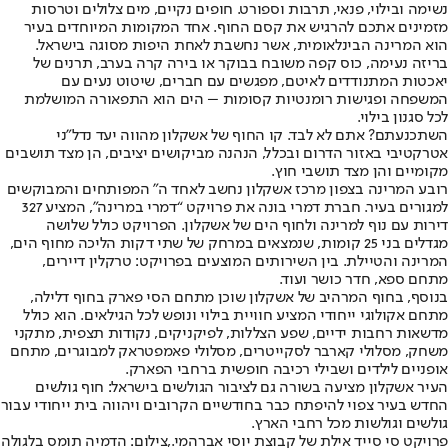
נשימה ובילוי, פנאי, תרבות וספורט. חופים נקיים, מים צלולים וטרסות
מזמינים אתכם להרגיש את קסם החוף. אחד המקומות המיוחדים בעיר
הוא המרינה הבינלאומית, אשר נחשבת לאחת היפות מסוגה בישראל.
בריזה נעימה, כוס קפה משובח בבוקר או בירה קרה בערב, תרנים של
יאכטות המתנודדים לאיטם, מפגשים עם חברים, שיטוט נעים עם
המשפחה ופגישות רומנטיות קסומות – הים הוא התפאורה המושלמת
לכל סגנון בילוי.
השתכנעתם? אתם לא לבד. קו החוף של אשקלון מהווה יעד נדל"ני
אטרקטיבי באזור הדרום ובכלל, הנהנה מביקושים יציבים, הן מצד תושבים
מקומיים והן מצד תושבי חוץ.
רובע המרינה בצפון מרכז אשקלון נחשב לאחד ה" המפותחים והמבוקשים
למגורים בעיר. חברת דמרי בונה את פרויקט “דמרי במרינה", המציע 327
דירות עם נוף למרינה ולחוף הים של אשקלון. הפרויקט כולל שלושה
מגדלים בני 25 קומות, שנמצאים במרחק של שתי דקות הליכה מחוף הים,
המרינה והטיילת. בין השירותים המוצעים בפרויקט: טרקלין דיירים,
מתחם ספא, חדר כושר ועוד.
בנוסף, בחוף המרהיב של אשקלון שוכן מתחם הסי פארק בחוף דלילה,
מתחם אקולוגי ייחודי המציע חוויית בילוי ונופש לכל הגילאים. הוא כולל
מדשאות רחבות ידיים, שפע הצללות, לפיקניקים, נקודות תצפית, מתקני
משחק, מסלולי קארבר לסקייטרים, מסלולי פאמפטראק למבוגרים, מתחם
אופניים לילדים ושבילי רכיבה חופשית ברחבי הפארק.
העיר אשקלון מציעה בשורה גם לציבור הגולשים בישראל: חוף גולשים
החדש בעיר צפוי להיפתח כבר בחודשיים הקרובים ויהווה בית ייחודי עבור
גולשים וגולשות מכל רחבי הארץ.
פרויקט סי סייד אילת של קבוצת יוסי אברהמי.,צילום: הדמיה תומס בלגולה