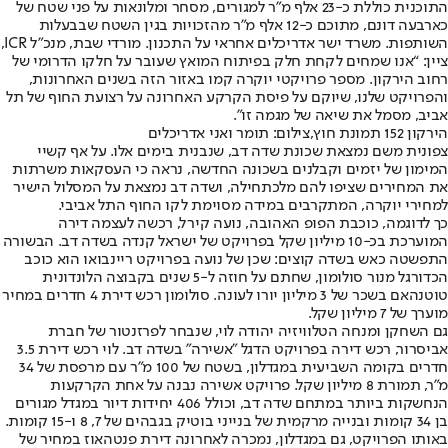
התוכנית כוללת כ-23 אלף מ"ר למגורים, מסחר ומלונאות על פני שטח של
כארבעה דונם, מתוכם כ-12 אלף מ"ר מהזכויות בגין השטח שבבעלות
השותפות. משרד ישר אדריכלים אחראי על התכנון. מורדי שבת, מנכ"ל ICR,
ציין: “אנו שמחים לקחת חלק בפיתוח המואץ שעובר על חלקו הדרומי של
רחוב הירקון. מספר פרויקטי יוקרה קמו באזור הזה בשנים האחרונות,
והפרויקט שלנו, שיוקם על פיסת הקרקע האחרונה על רצועת החוף של תל
אביב, מסמל את שיאה של מגמה זו".
הירקון 152 תמונת חוץ,צילום: תומר ואני אדריכלים
צפונית משם נמצאת שכונת שדה דב, שנבנית בימים אלו. על אף קשיי
המימון של יזמים וקבלנים בשכונה החדשה, נראה כי העסקאות משרתות
את המחירים שציפו להם מלכתחילה, ושדה דב נמצאת על המסלול הישיר
למחירי יוקרה, המתקרבים במידה מסוימת לקו החוף התל אביבי.
כך לדוגמה, כוכבת הפופ האהובה, נועה קירל, רכשה לעצמה דירה
המוערכת בכ-10 מיליון שקל בפרויקט של ישראל קנדה בשדה דב. הבשורה
התפשטה כאש בשדה קוצים: שכן של נועה בפרויקט ריינבואו הוא כוכב
הכדורגל מנור סולומון, שחתם על חוזה ל-5 שנים בקבוצה הלונדונית
טוטנהאם בשכר של 3 מיליון יורו לעונה. סולומון רכש דירת 4 חדרים במחיר
מוערך של 7 מיליון שקל.
גם השחקן ומנחה הטלוויזיה יהודה לוי, שנבחר לפרזנטור של חברת
אביסרור, רכש דירה בפרויקט הדגל "אשירה" בשדה דב. לוי רכש דירת 3.5
חדרים בקומה השביעית במגדלון, בשטח של 100 מ"ר עם מרפסת של 34
מ"ר, תמורת 8 מיליון שקל. פרויקט אשירה נבנה על אחת הקרקעות
הנחשקות ביותר במתחם שדה דב, וכולל 406 יחידות דיור במגדל מגורים
בן 34 קומות ובנייה מרקמית של בנייני בוטיק בגבהים של 7, 8 ו-15 קומות.
באותו הפרויקט, גם במגדלון, נמכרה לאחרונה דירת פנטהאוז במחיר של