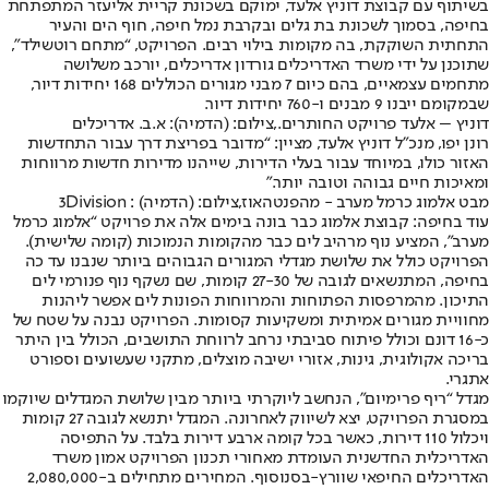
בשיתוף עם קבוצת דוניץ אלעד, ימוקם בשכונת קריית אליעזר המתפתחת
בחיפה, בסמוך לשכונת בת גלים ובקרבת נמל חיפה, חוף הים והעיר
התחתית השוקקת, בה מקומות בילוי רבים. הפרויקט, “מתחם רוטשילד",
שתוכנן על ידי משרד האדריכלים גורדון אדריכלים, יורכב משלושה
מתחמים עצמאיים, בהם כיום 7 מבני מגורים הכוללים 168 יחידות דיור,
שבמקומם ייבנו 9 מבנים ו-760 יחידות דיור.
דוניץ – אלעד פרויקט החותרים.,צילום: (הדמיה): א.ב. אדריכלים
רונן יפו, מנכ"ל דוניץ אלעד, מציין: “מדובר בפריצת דרך עבור התחדשות
האזור כולו, במיוחד עבור בעלי הדירות, שייהנו מדירות חדשות מרווחות
ומאיכות חיים גבוהה וטובה יותר."
מבט אלמוג כרמל מערב - מהפנטהאוז,צילום: (הדמיה) : 3Division
עוד בחיפה: קבוצת אלמוג כבר בונה בימים אלה את פרויקט “אלמוג כרמל
מערב", המציע נוף מרהיב לים כבר מהקומות הנמוכות (קומה שלישית).
הפרויקט כולל את שלושת מגדלי המגורים הגבוהים ביותר שנבנו עד כה
בחיפה, המתנשאים לגובה של 27-30 קומות, שם נשקף נוף פנורמי לים
התיכון. מהמרפסות הפתוחות והמרווחות הפונות לים אפשר ליהנות
מחוויית מגורים אמיתית ומשקיעות קסומות. הפרויקט נבנה על שטח של
כ-16 דונם וכולל פיתוח סביבתי נרחב לרווחת התושבים, הכולל בין היתר
בריכה אקולוגית, גינות, אזורי ישיבה מוצלים, מתקני שעשועים וספורט
אתגרי.
מגדל “ריף פרימיום", הנחשב ליוקרתי ביותר מבין שלושת המגדלים שיוקמו
במסגרת הפרויקט, יצא לשיווק לאחרונה. המגדל יתנשא לגובה 27 קומות
ויכלול 110 דירות, כאשר בכל קומה ארבע דירות בלבד. על התפיסה
האדריכלית החדשנית העומדת מאחורי תכנון הפרויקט אמון משרד
האדריכלים החיפאי שוורץ-בסנוסוף. המחירים מתחילים ב-2,080,000