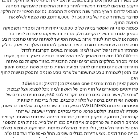
עם משרד הביטחון אינו קובע בשלב זה אם יהיה פינוי מלא או חלקי, והדבר
ייקבע בהתאם לעמדת המשרד לאחר בחינת החלופות להעתקת המחנה
הצבאי לדרום הארץ בתוך שנה מחתימת ההסכם. גם אם הפינוי יהיה חלקי,
מדובר בשחרור שטח של בין 1,300 ל-8,000 דונם, מה שצפוי לשלש את
רצועת החוף.
כאמור, פינוי זה יאפשר בנייה של כ-10,000 יחידות דיור, ומסחר ותעסוקה
בסמוך למתחם האלף הקיים. חלק מהדירות שיוקמו מיועדות לדיור בר
השגה או לשכירות לטווח ארוך. בשטח המיועד לפיתוח עירוני מתוכנן רובע
חדש מרובה שימושים במערב העיר, בהמשך למתחם האלף. כל זאת, כחלק
מהחזון העירוני של ראשון לציון, שצפויה בשנים הקרובות לגדול
בכ-100,000 תושבים ולהפוך לעיר השלישית בגודלה בארץ. בנוסף, יוקמו
אזורי מסחר בחלקים המערביים יותר. התכניות באזור מקצות גם פיתוח
תיירותי ושטחים פתוחים לאורך רצועת החוף. מרבית שטח הבסיס יהפוך
עם הזמן לשמורת טבע שתשמור על ערכי טבע מוגנים ותספק נגישות לחוף
הים.
ראשון לציון חברת אורנים sea one,צילום: (הדמיה): 3division
פרויקטים מפוארים על חוף הים של ראשון לציון נוכל למצוא אצל קבוצת
“אורנים", אשר בונה כיום ריזורט יוקרתי לבני 60+, עם חווית מגורים של
חופשה ושירותים ברמה של מלון 7 כוכבים, כולל: בריכות חיצוניות
ופנימיות, מתחם WELLNESS וספא, חדר כושר מתקדם, אולמות הרצאות,
סטודיו לאומנות, קולנוע פרטי, מרכז עסקים וחדרי ישיבות, שירותי
קונסיירג’, תחזוקה וניקיון בדירות, שירותי כביסה ושירותי הסעות. קבוצת
אורנים חתומה על פרויקטים אייקוניים כמו רויאל ביץ’, פנינת הים ותאומי
הים על חופי תל אביב, וגלי ספיר בהרצליה פיתוח. הפרויקט, שנמצא בשלבי
בנייה מתקדמים, מציע דירות בגדלים שונים, החל מ-50 מ"ר ועד 130 מ"ר,