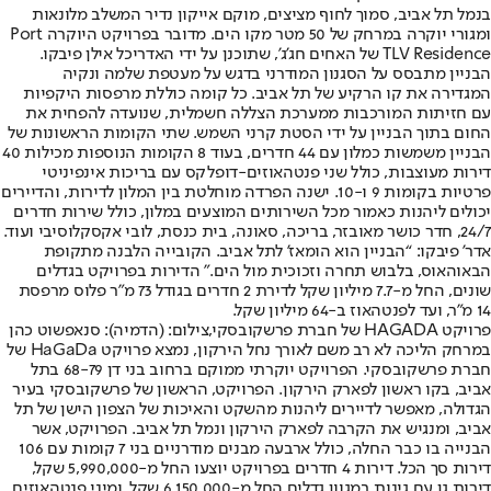
בנמל תל אביב, סמוך לחוף מציצים, מוקם אייקון נדיר המשלב מלונאות
ומגורי יוקרה במרחק של 50 מטר מקו הים. מדובר בפרויקט היוקרה Port
TLV Residence של האחים חג’ג’, שתוכנן על ידי האדריכל אילן פיבקו.
הבניין מתבסס על הסגנון המודרני בדגש על מעטפת שלמה ונקיה
המגדירה את קו הרקיע של תל אביב. כל קומה כוללת מרפסות היקפיות
עם חזיתות המורכבות ממערכת הצללה חשמלית, שנועדה להפחית את
החום בתוך הבניין על ידי הסטת קרני השמש. שתי הקומות הראשונות של
הבניין משמשות כמלון עם 44 חדרים, בעוד 8 הקומות הנוספות מכילות 40
דירות מעוצבות, כולל שני פנטהאוזים-דופלקס עם בריכות אינפיניטי
פרטיות בקומות 9 ו-10. ישנה הפרדה מוחלטת בין המלון לדירות, והדיירים
יכולים ליהנות כאמור מכל השירותים המוצעים במלון, כולל שירות חדרים
24/7, חדר כושר מאובזר, בריכה, סאונה, בית כנסת, לובי אקסקלוסיבי ועוד.
אדר’ פיבקו: “הבניין הוא הומאז’ לתל אביב. הקובייה הלבנה מתקופת
הבאוהאוס, בלבוש תחרה וזכוכית מול הים." הדירות בפרויקט בגדלים
שונים, החל מ-7.7 מיליון שקל לדירת 2 חדרים בגודל 73 מ"ר פלוס מרפסת
14 מ"ר, ועד לפנטהאוז ב-64 מיליון שקל.
פרויקט HAGADA של חברת פרשקובסקי,צילום: (הדמיה): סנאפשוט כהן
במרחק הליכה לא רב משם לאורך נחל הירקון, נמצא פרויקט HaGaDa של
חברת פרשקובסקי. הפרויקט יוקרתי ממוקם ברחוב בני דן 68-79 בתל
אביב, בקו ראשון לפארק הירקון. הפרויקט, הראשון של פרשקובסקי בעיר
הגדולה, מאפשר לדיירים ליהנות מהשקט והאיכות של הצפון הישן של תל
אביב, ומנגיש את הקרבה לפארק הירקון ונמל תל אביב. הפרויקט, אשר
הבנייה בו כבר החלה, כולל ארבעה מבנים מודרניים בני 7 קומות עם 106
דירות סך הכל. דירות 4 חדרים בפרויקט יוצעו החל מ-5,990,000 שקל,
דירות גן עם גינות במגוון גדלים החל מ-6,150,000 שקל, ומיני פנטהאוזים