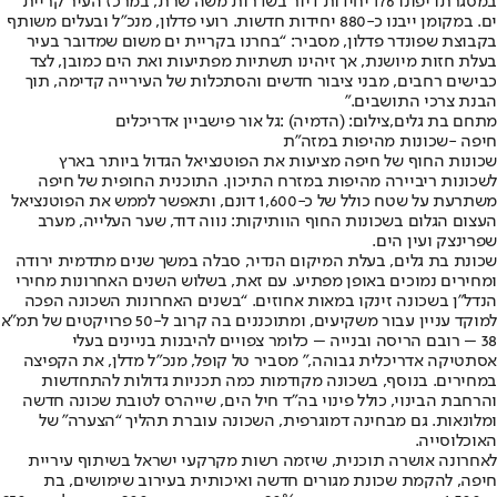
במסגרתו יפונו 176 יחידות דיור בשדרות משה שרת, במרכז העיר קריית
ים. במקומן ייבנו כ-880 יחידות חדשות. רועי פדלון, מנכ"ל ובעלים משותף
בקבוצת שפונדר פדלון, מסביר: “בחרנו בקריית ים משום שמדובר בעיר
בעלת חזות מיושנת, אך זיהינו תשתיות מפתיעות ואת הים כמובן, לצד
כבישים רחבים, מבני ציבור חדשים והסתכלות של העירייה קדימה, תוך
הבנת צרכי התושבים."
מתחם בת גלים,צילום: (הדמיה) :גל אור פישביין אדריכלים
חיפה -שכונות מהיפות במזה"ת
שכונות החוף של חיפה מציעות את הפוטנציאל הגדול ביותר בארץ
לשכונות ריביירה מהיפות במזרח התיכון. התוכנית החופית של חיפה
משתרעת על שטח כולל של כ-1,600 דונם, ותאפשר לממש את הפוטנציאל
העצום הגלום בשכונות החוף הוותיקות: נווה דוד, שער העלייה, מערב
שפרינצק ועין הים.
שכונת בת גלים, בעלת המיקום הנדיר, סבלה במשך שנים מתדמית ירודה
ומחירים נמוכים באופן מפתיע. עם זאת, בשלוש השנים האחרונות מחירי
הנדל"ן בשכונה זינקו במאות אחוזים. “בשנים האחרונות השכונה הפכה
למוקד עניין עבור משקיעים, ומתוכננים בה קרוב ל-50 פרויקטים של תמ"א
38 – רובם הריסה ובנייה – כלומר צפויים להיבנות בניינים בעלי
אסתטיקה אדריכלית גבוהה," מסביר טל קופל, מנכ"ל מדלן, את הקפיצה
במחירים. בנוסף, בשכונה מקודמות כמה תכניות גדולות להתחדשות
והרחבת הבינוי, כולל פינוי בה"ד חיל הים, שייהרס לטובת שכונה חדשה
ומלונאות. גם מבחינה דמוגרפית, השכונה עוברת תהליך “הצערה" של
האוכלוסייה.
לאחרונה אושרה תוכנית, שיזמה רשות מקרקעי ישראל בשיתוף עיריית
חיפה, להקמת שכונת מגורים חדשה ואיכותית בעירוב שימושים, בת