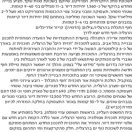
לשכונת פולג היוקרתית. הפרויקט, שיוקם בשכונת נאות שקד, מציע בנייה
מחדש בהיקף של כ-1,560 יחידות דיור ב-11 מגדלים בני 9-40 קומות,
שטחי מסחר, תעסוקה ומבני ציבור. צפי ההכנסות מהפרויקט הוא מעל ל-2
מיליארד שקל, כאשר השכונה מחליפה במתחם 392 יחידות דיור קיימות
במבנים ישנים ומוזנחים בני 3-4 קומות.
חוף התכלת בהרצליה,צילום: (הדמיה): קייזר אדריכלים
הרצליה חוף חדש יוצא לדרך
מלחמה אדירה התנהלה בוועדת ההתנגדויות של הוועדה המחוזית לתכנון
ובנייה בתל אביב, בנוגע לתוכנית “חזית הים" של הרצליה. תוכנית זו, באורך
של כ-6 קילומטרים, הוגשה על ידי העירייה והחברה העירונית לפיתוח
התיירות בהרצליה. התוכנית מציעה הרחבת חופים משמעותית באמצעות
שוברי גלים מנותקים שיתנשאו לגובה של 2 מטר לאורך הגבולות בין
המרינה בדרום וחוף “סידנא עלי" בצפון. מהלך זה יאפשר הקמת טיילת חוף
חדשה ותשתיות נופש. בין המתנגדים נמצאים ארגונים ירוקים וגם יזמים,
אשר חוששים ששינוי זה יפגע בתוכניות הבנייה לאורך החוף.
במקביל, הולכת ורוקמת אור תוכנית ‘חוף התכלת’ - רובע עירוני חדש
בדרום-מערב הרצליה. הרובע החדש כולל מגורים, שטחי ציבור, שטחי
תעסוקה ומסחר, כ-2,000 חדרי מלון, 690 דונם של פארק חופי וכ-130 דונם
של שטחים פתוחים. הרובע החדש כולל 12,500 יחידות דיור במבני מגורים
בגבהים שונים, עד ל-30 קומות באזור התעסוקה בחלקה המזרחי, לכיוון
מזרח (כביש 2).
בית המשפט העליון, בראשות השופט עוזי פוגלמן, ביטל במפתיע את
הפקדת תוכנית אפולוניה בחופי הרצליה, אשר כללה הקמת רובע חדש עם
אלפי יחידות דיור, והחזיר את התוכנית לתכנון מחדש. המתחם ממוקם
צפונית לשכונת נוף ים בהרצליה, חלק מהקרקעות ומי התהום במקום