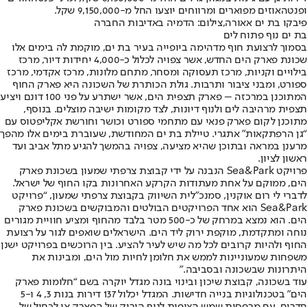
ופנטהאוזים מפוארים ומרווחים יוצעו החל מ-9,150,000 שקל.
פיבקו בת ים אאורה,צילום: הדמיה באדיבות החברה
בת ים נוף פתוח לים
בסמוך לרצועת חוף מדהימה ביופייה בעיר בת ים, מוקמת לה בימים אלו
שכונת פארק הים החדש, אשר צפויה לכלול כ-4,000 יחידות דיור, מרכז
בילויים וקניות, מרכז תעסוקה ומסחר, מתחם מלונות, מרכז אקדמי, מרכז
ספורט, ומבני ציבור ותרבות. גולת הכותרת של השכונה היא פארק החוף
המתוכנן במרכזה – פארק תצפית הים, אשר ישתרע על פני 100 דונם ויציע
תצפית מרהיבה לים ולנוף דיונות, לצד מקומות ישיבה מוצלים. בנוסף,
מתוכנן לקום פארק פנאי עם מתחמי ספורט וכושר וחורשת אקליפטוס עם
“גן הרפתקאות" אתגרי. טיילת בת ים המחודשת, שעוברת בימים אלו מהפך
מרענן במראה ובתוכן שהיא מציעה, צפויה בהמשך להגיע מתל אביב ועד
ראשון לציון.
פרויקט Sea&Park הנבנה על ידי קבוצת צרפתי שמעון בשכונת פארק
הים, ממוקם על אחת מעתודות הקרקע האחרונות בקו החוף של ישראל.
לדברי לי רום אוקנין, סמנכ"לית השיווק בקבוצת צרפתי שמעון, “פרויקט
Sea&Park הוא אחד הפרויקטים הבולטים והמבוקשים בשכונת פארק
הים. הוא נמצא במרחק של כ-500 מטר בלבד מהחוף ומציע חוויית מגורים
נוחה ומתקדמת, מוקפת ירוק ליד הים. הישראלים שואפים לגור על רצועת
החוף ולהיות קרובים לכל מה שיש לעיר להציע. בין הרוכשים בפרויקט ישנן
משפחות שמעוניינות לממש את חלומן לחיות מול הים, ומבינות את
היתרונות שבשכונה ובסביבה."
עוד בשכונה, קבוצת שיכון ובינוי בונה מגדל יוקרה בשם “חלומות פארק
הים" בטכנולוגיות בנייה חדישות. המגדל יכלול 137 דירות בנות 3, 4 ו-5
חדרים, עם מרפסות שמש הצופות לנוף הירוק של הפארק או לכחול של