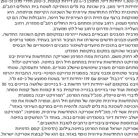
כ-1,300 יחידות דיור, מתוכן כ-20% דירות קטנות, כ-200 חדרי מלון וכ-250
יחידות דיור מוגן, בין שכונת בת גלים הוותיקה לשטח בית החולים רמב"ם.
התוכנית כוללת התחדשות עירונית של השכונה הקיימת ופיתוחה. היא
ממוקמת ברצף עם חזית הים העירונית של חיפה, והגבולות שלה הם קו
החוף מצפון, רחוב עפרון ומתחם בית החולים רמב"ם ממזרח, רחוב
העלייה השנייה מדרום ורחוב שרל לוץ ממערב.
מרבית המבנים הצבאיים בשטח ייהרסו ובמקומם תוקם השכונה החדשה,
למעט מבנים חדשים שישרתו את הציבור הרחב בעתיד. מספר צריפים
מנדטוריים בתוכנית מיועדים לשימור כמבנים היסטוריים של הבסיס
הצבאי שהוקם במקום בתקופת המנדט.
לא רחוק משם, החברות צמח המרמן ואפריקה התחדשות עירונית יבנו
פרויקט התחדשות עירונית במתחם חיל הים בחיפה. הפרויקט יכלול
מתחם מגורים מעורב שימושים שישלב מגורים, מסחר ותעסוקה, שטחי
ציבור פתוחים ומבני ציבור. במסגרת פרויקט הפינוי-בינוי, החברות יהרסו
7 בנייני “רכבת" ישנים עם 119 יחידות דיור בשטח ממוצע של כ-60 מ"ר,
ויבנו במקומם 467 יחידות דיור חדשות ב-5 בניינים: שלושה בניינים בני 30
קומות ועוד שני בניינים בבנייה מרקמית בני 8 קומות מעל קומת מסחר.
לדברי חיים פייגלין, מנכ"ל צמח המרמן, “הפרויקט ייבנה במסגרת
התחדשות עירונית מקיפה של מתחם חיל הים, וצפויה לשנות את פני
הכניסה לשכונת בת גלים לטובה ולהפיח חיים במרקם העירוני באזור".
רונית אשד לוי, מנכ"לית אפריקה התחדשות עירונית, מוסיפה: “הפרויקט
ישלב יחידות דיור בסטנדרט מגורים גבוה, באחד ה" הנחשקים בחיפה
ובתוספת שטחים ציבוריים נרחבים לטובת התושבים."
אפריקה ישראל וצמח המרמן בחיפה,צילום: (הדמיה): קסם הדמיות
פרויקט התחדשות עירונית נוסף באזור, גם הוא של קבוצת אפריקה ישראל,