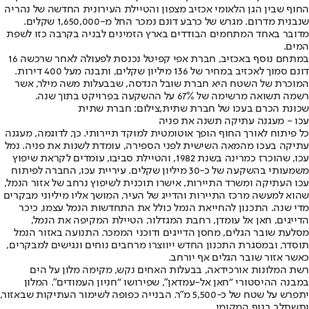
החוף שבין הגן הלאומי אכזיב מצפון והטיילת העירונית החדשה של נהריה
שנבנית מדרום. מגרש של כרבע דונם נמכר החל מ-1,650,000 שקלים.
מדובר באחד המתחמים הבודדים בארץ הזמינים לבניה בקרבה כזו לשפת
המים.
במתחם נוסף באכזיב, חברת אפי קפיטל נכנסת לפעולה לאחר שרכשה 16
דונם סמוך לאכזיב במחיר של 136 מיליון שקלים, ותבנה מעל 400 דירות.
המוכרת של השטח היא חברת שובל הנדסה, שבבעלות משה מילר, אשר
רשמה תשואה מרשימה של 67% על ההשקעה בפרויקט בתוך שנה.
שכונת הכרם בעכו של חברת שתית,צילום: חברת שתית
עכו - מעגנה עתיקה תשנה את פניה
כל פיתוח לאורך החוף הופך אוטומטית למוקד תיירותי. כך, לדוגמה, מעגנה
עתיקה בעכו מהמאה השישית לפני הספירה, עומדת לשנות את פניה. נמל
עכו, שהוכרז כמרינה בשנת 1982, והטיילת סביבו, עומדים לקראת שיפוץ
משמעותי בהשקעה של כ-30 מיליון שקלים. עיריית עכו, החברה לפיתוח
עכו העתיקה ומשרד התיירות, אישרו תוכנית לשיפוץ נרחב של אזור הנמל,
שהוא למעשה מרכז התיירות והדייג של העיר, המושך אליו מיליוני מבקרים
מדי שנה. התכנון להחייאת הנמל כולל את התחדשות הנמל עצמו, כיכר
הדייגים, חאן אל עומדן, רחבת המגדלור, הטיילת המקיפה את הנמל,
מסלעת שובר הגלים, מחסן הדייגים ודוכני הממכר. התנועה באזור הנמל
תוסדר, ובמסגרת התכנון החדש ייווצרו מרחבים נוחים ונגישים למבקרים,
כאשר אזור שובר הגלים אף יורחב.
רשת המלונות אורכידאה, בבעלות האחים נקש, מקימה מלון על הים
במבנה ההיסטורי “חאן אל-עמדאן", שפירושו “חניון העמודים". המלון
יתפרש על שטח של כ-5,500 מ"ר. הבנייה כפופה לשימור העתיקות שבאזור,
ותשתלב בנוף המקומי.