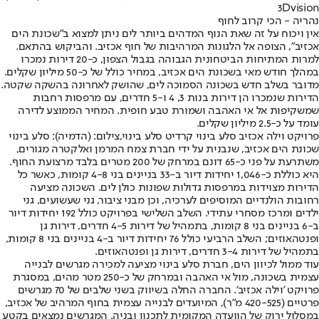
3Dvision
נהריה - הכי קרוב לחוף
אין ויכוח על זה שאת הנוף המדהים ביותר לים ניתן למצוא ב"שכונת הים
אכזיב", הצופה אל הלגונות המרהיבות של חוף אכזיב. והביקוש בהתאם.
למרות המתיחות הביטחונית הגבוהה בגבול הצפון, כ-20 דירות נמכרו
במהלך חודש מאי בשכונת הים אכזיב, במחיר כולל של כ-50 מיליון שקלים.
מדובר בשלב חדש בשכונה הסמוכה לים, שהושק לאחרונה בהשקה שקטה.
הדירות שנמכרו הן דירות בנות 3, 4 ו-5 חדרים, עם מרפסות רחבות
שמשקיפות אל אי האהבה ושמורת טבע חופית. המחיר הממוצע לדירה
עומד על כ-2.5 מיליון שקלים.
פרויקט וילה אכזיב סלע בינוי קרדיט סלע בינוי,צילום: (הדמיה): סלע בינוי
שכונת הים אכזיב, שנבנית על ידי חברת צמח המרמן ואלקטרה מגורים,
משתרעת על פני כ-65 דונם במרחק של 200 מטרים בלבד מרצועת החוף.
היא כוללת כ-1,046 יחידות דיור ב-33 בניינים בני 4-8 קומות, כאשר כל
הדירות מצוידות במרפסות גדולות שפונות כולן לים. השכונה מציעה
רחובות הולנדיים המוסיפים לערכיה, וכן מבני ציבור, גני שעשועים, גני
ילדים ומרכז מסחרי עתידי. השלב השלישי בפרויקט כולל 192 יחידות דיור
ב-6 בניינים בני 8 קומות, בתמהיל של דירות 4-5 חדרים, דירות גן
ופנטהאוזים; השלב הרביעי כולל 76 יחידות דיור ב-4 בניינים בני 8 קומות,
בתמהיל של דירות 3-4 חדרים, דירות גן ופנטהאוזים.
עוד ממול לכיוון הים, חברת סלע בינוי מציעה למכירה מגרשים לבנייה
עצמית בשכונה, מול אי האהבה ובמרחק של כ-250 מטר מהים, במסגרת
פרויקט 'וילה אכזיב'. החברה החלה בשיווק בשני שלבים של 70 מגרשים
פרטיים (420-525 מ"ר), המיועדים לבנייה עצמית בחוף המרהיב של אכזיב,
במסלול ירוק של הוועדה המקומית לתכנון ובניה. המגרשים נמצאים בקטע