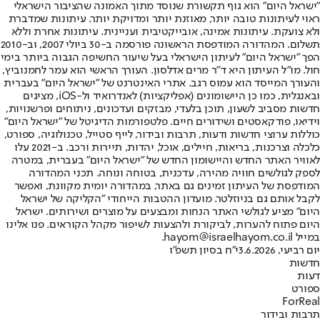
"ישראל היום" הוא גוף תקשורת שנוסד מתוך האמונה שהציבור הישראלי
ראוי לעיתונות טובה יותר, מאוזנת יותר ומדויקת יותר. עיתונות שמדברת
ולא צועקת. עיתונות אמינה, אובייקטיבית ועניינית. עיתונות אחרת וללא
תשלום. המהדורה המודפסת הראשונה פורסמה ב-30 ביולי 2007, וב-2010
הפך "ישראל היום" לעיתון הישראלי בעל שיעור החשיפה הגבוה ביותר בימי
חול. מו"ל העיתון היא ד"ר מרים אדלסון. העורך הראשי הוא עמר לחמנוביץ,
והעורך המייסד הוא עמוס רגב. אתרי האינטרנט של "ישראל היום" בעברית
ובאנגלית, כמו כן היישומונים (אפליקציות) לאנדרואיד ול-iOS, מציגים
חדשות מסביב לשעון, תוכן בלעדי, מבזקים ועדכונים, ניתוחים ופרשנויות,
וידיאו, פודקאסטים ושידורים חיים. פלטפורמות הדיגיטל של "ישראל היום"
כוללות ערוצי חדשות ודעות, תרבות ובידור, לייף סטייל, טכנולוגיה, ספורט,
כלכלה וצרכנות, בריאות, חיילים, אוכל, יהדות, תיירות ורכב. ב-2021 עלו
לאוויר האתר החדש והיישומון החדש של "ישראל היום" בעברית, במטרה
לספק לגולשים חוויה מהירה, עדכנית, בטוחה ונוחה. תכני המהדורה
המודפסת של העיתון זמינים גם באתר, במהדורה יומית מקוונת, ואפשר
לקבל אותם גם בניוזלטר. מועדון ההטבות הייחודי "הקליקה של ישראל
היום" מציע לגולשי האתר הנחות ומבצעים על מוצרים ושירותים. ישראל
היום פתוח להערות, לביקורת ולהצעות לשיפור מקהל הקוראים. פנו אלינו
במייל hayom@israelhayom.co.il.
יום רביעי, 3.6.2026
י"ח בסיון תשפ"ו
חדשות
דעות
ספורט
ForReal
תרבות ובידור