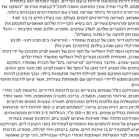
כולל דירות פנטהאוז ודירות גן עם נוף לים. הצפי לאכלוס הוא בתחילת
2025. לדברי שירה אורן נחמיאס, משנה למנכ"ל קבוצת אורנים: “השקנו את
הריזורט היוקרתי ביותר שנראה בארץ עם הסטנדרטים הגבוהים ביותר,
ששואב השראה מריזורטים דומים בעולם. אנו בעידן חדש בו בני 60+
נראים ומרגישים צעירים, הם בשיא הקריירה שלהם ושואפים למקסם את
חוויית המגורים שלהם, לשלב עסקים, ספורט, וולנס, פנאי ותרבות – והכל
במרחק לחיצה על כפתור במעלית".
פרויקט דיור מוגן של קבוצת שפונדר - פורטיאה בים מבט חוץ- תכנון
אדריכלי כנען שנהב,צילום: (הדמיה): מעין גולן
פרויקט נוסף לגיל השלישי על חוף הים של ראשון לציון מתוכנן על ידי דנית
שנהב, מומחית לתכנון מגורים לגיל השלישי ממשרד האדריכלים
כנען-שנהב. מדובר בפרויקט “פרוטיאה בים" של חברת שפונדר, המוקם
בימים אלו ומציע דיור מוגן על החוף של ראשון לציון, 120 מטר מקו המים.
הפרויקט ממוקם סמוך לטיילת חדשה ומקומות בילוי, ובכך מתוכנן להיות
מקום מפגש לדיירי הפרויקט עם משפחות צעירות, אשר יגיעו ליהנות מחוף
הים.
הפרויקט כולל שטחים ציבוריים רבים לרווחת הדיירים, כדוגמת לובי, חדרי
חוגים, שירותי מרפאה, מסעדה, בריכה מקורה ומחוממת, חדר כושר וחדר
התעמלות עם חלונות גדולים המכניסים תאורה טבעית ונופים מרהיבים
לכיוון הים. דנית שנהב ציינה: “המתחם מציע כ-300 יחידות דיור מרווחות
ונוחות בגדלים שונים, בין 50 ו-120 מ"ר, הכוללות 2-3 חדרים ופנטהאוזים.
הפרויקט מדמה שתי ספינות שהגיעו לעגון בים, והתכנון נעשה בעזרת
יועצים על מנת להתאים את החומרים לעמידות בפני הקרבה לים. הפרויקט
יציע למתגוררים בו איכות חיים, שקט, ביטחון וחיי קהילה, ספורט, תרבות
ופנאי, לצד הפעילות השוקקת ואזורי הבילוי שבטיילת, הכי קרוב שאפשר