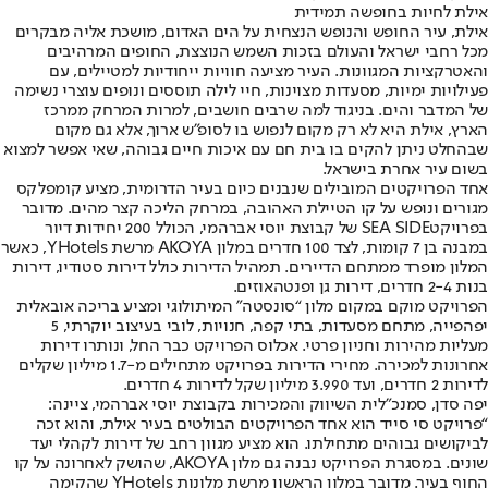
אילת לחיות בחופשה תמידית
אילת, עיר החופש והנופש הנצחית על הים האדום, מושכת אליה מבקרים
מכל רחבי ישראל והעולם בזכות השמש הנוצצת, החופים המרהיבים
והאטרקציות המגוונות. העיר מציעה חוויות ייחודיות למטיילים, עם
פעילויות ימיות, מסעדות מצוינות, חיי לילה תוססים ונופים עוצרי נשימה
של המדבר והים. בניגוד למה שרבים חושבים, למרות המרחק ממרכז
הארץ, אילת היא לא רק מקום לנפוש בו לסופ"ש ארוך, אלא גם מקום
שבהחלט ניתן להקים בו בית חם עם איכות חיים גבוהה, שאי אפשר למצוא
בשום עיר אחרת בישראל.
אחד הפרויקטים המובילים שנבנים כיום בעיר הדרומית, מציע קומפלקס
מגורים ונופש על קו הטיילת האהובה, במרחק הליכה קצר מהים. מדובר
בפרויקטSEA SIDE של קבוצת יוסי אברהמי, הכולל 200 יחידות דיור
במבנה בן 7 קומות, לצד 100 חדרים במלון AKOYA מרשת YHotels, כאשר
המלון מופרד ממתחם הדיירים. תמהיל הדירות כולל דירות סטודיו, דירות
בנות 2-4 חדרים, דירות גן ופנטהאוזים.
הפרויקט מוקם במקום מלון “סונסטה" המיתולוגי ומציע בריכה אובאלית
יפהפייה, מתחם מסעדות, בתי קפה, חנויות, לובי בעיצוב יוקרתי, 5
מעליות מהירות וחניון פרטי. אכלוס הפרויקט כבר החל, ונותרו דירות
אחרונות למכירה. מחירי הדירות בפרויקט מתחילים מ-1.7 מיליון שקלים
לדירות 2 חדרים, ועד 3.990 מיליון שקל לדירות 4 חדרים.
יפה סדן, סמנכ"לית השיווק והמכירות בקבוצת יוסי אברהמי, ציינה:
“פרויקט סי סייד הוא אחד הפרויקטים הבולטים בעיר אילת, והוא זכה
לביקושים גבוהים מתחילתו. הוא מציע מגוון רחב של דירות לקהלי יעד
שונים. במסגרת הפרויקט נבנה גם מלון AKOYA, שהושק לאחרונה על קו
החוף בעיר. מדובר במלון הראשון מרשת מלונות YHotels שהקימה