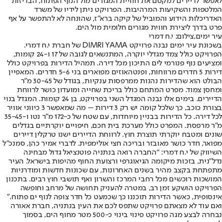
לאפשר לדיירים למקסם את חוויית המגורים מול הנוף הפתוח, הבריזות
המלטפות והשקיעות המרהיבות. הפרויקט ניתן לידיו של משרד
האדריכלות הידוע והמוביל של קיקה ברא"ז, שהונחה לא להתפשר על אף
פרט בדרך ליצירת חווית מגורים חלומית מול הים.
עיר ימים,צילום: י.ח דמרי
בשכונת עיר ימים נבנה פרויקט DIMRI YAMA של חברת י.ח דמרי.
הפרויקט כולל צמד מגדלי יוקרה, המתנשאים לגובה של 17 ו-24 קומות,
ומציעים נוף פנורמי לים התיכון מכל דירה. תמהיל הדירות בפרויקט כולל
דירות 5 חדרים מרווחות, ופנטהאוזים מפוארים בני 5-6 חדרים. המאפיין
הבולט הוא שהדירות נהנות ממרפסות ענקיות, בגודל של 30-45 מ"ר
ומחסן צמוד. מפרט המתחם כולל בריכת שחייה ומועדון כושר לרווחת
הדיירים. בימים אלו נבנה המגדל השני בפרויקט, בן 24 קומות. המגדל בנוי
בצורת כוכב, כך שלכל קומה יש רק 3 דירות – מה שמאפשר 3 כיווני אוויר
לכל דירה. כל הדירות בבניין מיוחדות, עם שטח של כ-172 מ"ר נטו ו-35-45
מ"ר מרפסת. המפרט כולל מערכת בית חכם, חיפויים יוקרתיים בגדלים
שונים ומטבח יוקרתי תוצרת חוץ. לרווחת הדיירים ישנו טרקלין דיירים
מפואר, חדר כושר מאובזר ובריכה חצי אולימפית. לדברי אמיר כהן, סמנכ"ל
השיווק של י.ח דמרי: “החברה רואה בנתניה פוטנציאל גדול מבחינה
נדל"נית, בזכות מיקומה הגיאוגרפי ורצועת החוף מהיפות בישראל. העיר
מתפתחת בקצב מהיר בשנים האחרונות, עם שכונות חדשות ומודרניות
המושכות רוכשים מכל רחבי המרכז והשרון ואף תושבי חוץ רבים. בתכנון
הפרויקט הושקע זמן רב, במטרה להעניק תחושה של מרחב וחופשה
אינסופית, כאשר הדירות תוכננו כך שכמעט כל חדר צופה לנוף ים פתוח."
ואם עוד לא מצאתם פרויקט שתפס לכם את העין בנתניה, חברת אאורה
נבחרה לבצע מגה פרויקט פינוי בינוי כ-500 מטר מחוף הים, בסמוך