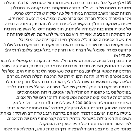
103 אלף שקל למ"ר. מדובר בדירה המשתרעת על שטח של 141 מ"ר ובעלת
מרפסת בשטח של כ-95 מ"ר. הדירה ממוקמת בחצי קומה 15 במגדלון
הפונה לצפון מערב ונמכרה במחיר של 19.5 מיליון שקל לרוכש פרטי.
אלי אביסרור, מנכ"ל חברת "אביסרור משה ובניו", אמר: "בשם הפרויקט,
אשירה, שמקורו בתנ"ך בהקשר של שירת תהילה והודיה, טמונה הבטחה
של איכות ומחויבות לצמיחה ולפיתוח, תוך שימת דגש על השפעה חיובית
על הקהילה והסביבה. אשירה הוא גם המשך להשקפת העולם שהנחתה
את משה אביסרור, אבינו ז"ל, במהלך חייו והקריירה שלו. מבין כל
הפרויקטים הרבים שבנינו אנחנו רואים בפרויקט זה כפרויקט הדגל שלנו".
פרויקט מארק שאגאל של חברת גיא ודורון לוי בתל אביב,צילום: (הדמיה):
סטודיו 84
עוד בצפון תל אביב, שכונת הגוש הגדול/ נופי ים, בקרבה מקסימלית לרובע
שדה דב החדש, מציעה סביבה אורבנית עם מסחר, תיירות, תעסוקה ושפע
הזדמנויות לפנאי ובילויים, במרחק של 430 מטר הליכה מחוף הים, נמל תל
אביב ופארק הירקון. תחנת הקו הירוק של הרכבת הקלה תהיה במרחק
הליכה קצר, ותאפשר נגישות לכל חלקי העיר. חברת גיא& דורון לוי החלה
בבניית פרויקט הבוטיק “מארק שאגאל" בשכונה, הכולל 25 דירות בלבד
בקומפלקס בן 5 קומות המחולק לשני אגפים. דירות הפנטהאוזים
מתפרסות על פני קומה שלמה ומשקיפות לחופי הים של תל אביב.
המחירים מתחילים מ-5,200,000 שקל לדירת 3 חדרים. רחלי קלימי,
מנהלת השיווק בחברת גיא& דורון לוי, מסרה: “אנו שמחים להציע בניין
בוטיק בתכנון ועיצוב מוקפד, המוקם בקרבת רובע שדה דב העתידי, באחת
השכונות המובילות בישראל, מרחק הליכה קצר מחוף הים של תל אביב,
לצד האורבניות התוססת של העיר שאין לה הפסקה".
צפונה משם, מתבצע חיבור להרצליה דרך תוכנית 3700, הכוללת עוד אלפי