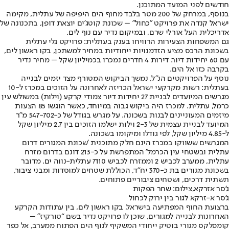
חודשים לפני המועד המתוכנן.
בנוסף, במרחק של 200 מטר בלבד מחוף הים היפיפה של עתלית, מקימה
ישראל קנדה את פרויקט "כחול" – שכונת קוטג'ים יוצאת דופן, בתכנונה של
אדריכלית העל אורלי שרם, ובמיקום נדיר עם נוף לים.
גם המשפחות הצעירות הרוויחו בענק בעתלית: פרויקט גלי עתלית
בשכונת הרכס מציע הזדמנויות ייחודיות במחיר למשתכן, בקו ראשון לים,
עם 60 יחידות דיור. דירות 4 חדרים נמכרו בכמיליון שקל – מחיר נדיר
בקרבה כזו אל הים.
נוסף על הפרויקטים הנ"ל, נמשך הביקוש המטורף מצד יזמים לבנייה
בעתלית: רשות מקרקעי ישראל הכריזה לאחרונה על הזוכים במכרז ל-10
מגרשים המיועדים לבניית 27 יחידות דיור צמודי קרקע (וילות) במשולש עין
כרמל, עתלית. למכרז היה ביקוש גבוה במיוחד, כאשר הוגשו 85 הצעות
מיזמים המעוניינים לבנות בשכונה. על מגרש בגודל של כ-547-702 מ"ר
המיועד לבניית עצמית של 2-3 וילות ישלמו הזוכים בין 2.7 מיליון שקל
ל-4.85 מיליון שקל, לפי גודלו ומיקומו בשכונה.
המגרשים ששווקו במכרז הינם חלק מתוכנית 'שכונת המגורים דרום
עתלית ובשטחי עין הכרמל' המתפרשת על כ-213 דונם בדרום מזרח
עתלית, ממערב לכביש 2 וממזרח לכביש 7110 עתלית-נווה ים. מדובר
בשכונת מגורים בת כ-370 יח"ד, הכוללת שטחים למוסדות ומבני ציבור,
תשתית דרכים, ושטחים ציבוריים פתוחים.
ג'סר אזרקא,צילום: שחר הפקות
ג’סר א-זרקא לגור בין ירוק לכחול
ברצועת החוף המפתיעה בישראל, בקו ראשון לים, בין עתודות הקרקע
האחרונות לבנייה למגורים, שוכן לו פרויקט נדיר בשם “טורקיז" –
קומפלקס מגורי בוטיק ייחודי המשקיף לנוף הים הפתוח ממערב, אל כפר