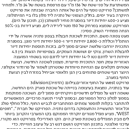
המשתרעת על פני שטח של 136 מ"ר עם מרפסת בשטח של 24 מ"ר. ולמחיר
למשתכן? פרויקט נוסף על הים של אותה החברה שבנתה את פרויקט
היוקרה בעיר ימים, בחלק הצפוני של נתניה ליד מלון בלו ביי המיתולוגי,
מציע כ-400 יחידות דיור במסגרת מחיר למשתכן (כן, תוכנן על הים).
הפרויקט, שנמצא במרחק של 150 מטר לירידה לים, מציע דירות בכ-50%
הנחה ממחירי השוק. פסיכי.
מעט צפונה משם, התכנית לשכונת חבצלת בצפון נתניה אושרה על ידי
הותמ"ל וכוללת כ-2,800 יחידות דיור ו-500 יחידות דיור מוגן. במסגרת
התכנית יורחבו שלושה ישובים סמוך לים, בזכות תוספת יחידות דיור
לחבצלת השרון, צוקי ים ושושנת העמקים, בצפיפויות הנעות בין 4.5
יחידות דיור לדונם נטו ל-14 יחידות דיור לדונם נטו בשטחי המועצה
האזורית עמק חפר. התוכנית מייצרת, מצפון לשכונה החדשה, רצועת
שטחים חקלאים עם הנחיות מיוחדות שמטרתן לשמור על פרוזדור אקולוגי,
היוצר רצף שטחים פתוחים בין הגן הלאומי אביחיל במזרח לבין רצועת
החוף במערב.
פרויקט west על החוף אזורים,צילום: (הדמיה):3division
עוד בנתניה, נמצאת בעיצומה בנייתה של שכונת פארק הים החדשה,
ששמה דגש על מגדלים חדשניים ויוקרתיים סמוך לים. השכונה ממוקמת
בסמוך למלון כרמל המפורסם, ובסמוך לצירי תנועה מרכזיים, המאפשרים
להתחבר בקלות למספר צמתים המתחברים לכביש החוף, כולל מחלף פולג
וכל אזור התעשייה והתעסוקה בדרום נתניה. הפרויקט של חברת ", “חופים
WEST", מציע מגדל מגורים יוקרתי הממוקם בקו המערבי והקרוב ביותר
לים מבין המגדלים בשכונת פארק הים. הקו האדריכלי בפרויקט הוא מקורי,
עדכני ואלגנטי. בתכנון הפרויקט הושם דגש רב על עיצוב חווייתי, כדי