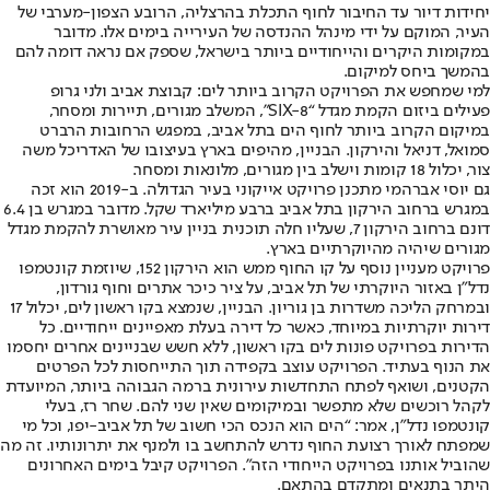
יחידות דיור עד החיבור לחוף התכלת בהרצליה, הרובע הצפון-מערבי של
העיר, המוקם על ידי מינהל ההנדסה של העירייה בימים אלו. מדובר
במקומות היקרים והייחודיים ביותר בישראל, שספק אם נראה דומה להם
בהמשך ביחס למיקום.
למי שמחפש את הפרויקט הקרוב ביותר לים: קבוצת אביב ולני גרופ
פעילים ביזום הקמת מגדל “SIX-8", המשלב מגורים, תיירות ומסחר,
במיקום הקרוב ביותר לחוף הים בתל אביב, במפגש הרחובות הרברט
סמואל, דניאל והירקון. הבניין, מהיפים בארץ בעיצובו של האדריכל משה
צור, יכלול 18 קומות וישלב בין מגורים, מלונאות ומסחר.
גם יוסי אברהמי מתכנן פרויקט אייקוני בעיר הגדולה. ב-2019 הוא זכה
במגרש ברחוב הירקון בתל אביב ברבע מיליארד שקל. מדובר במגרש בן 6.4
דונם ברחוב הירקון 7, שעליו חלה תוכנית בניין עיר מאושרת להקמת מגדל
מגורים שיהיה מהיוקרתיים בארץ.
פרויקט מעניין נוסף על קו החוף ממש הוא הירקון 152, שיוזמת קונטמפו
נדל"ן באזור היוקרתי של תל אביב, על ציר כיכר אתרים וחוף גורדון,
ובמרחק הליכה משדרות בן גוריון. הבניין, שנמצא בקו ראשון לים, יכלול 17
דירות יוקרתיות במיוחד, כאשר כל דירה בעלת מאפיינים ייחודיים. כל
הדירות בפרויקט פונות לים בקו ראשון, ללא חשש שבניינים אחרים יחסמו
את הנוף בעתיד. הפרויקט עוצב בקפידה תוך התייחסות לכל הפרטים
הקטנים, ושואף לפתח התחדשות עירונית ברמה הגבוהה ביותר, המיועדת
לקהל רוכשים שלא מתפשר ובמיקומים שאין שני להם. שחר רז, בעלי
קונטמפו נדל"ן, אמר: “הים הוא הנכס הכי חשוב של תל אביב-יפו, וכל מי
שמפתח לאורך רצועת החוף נדרש להתחשב בו ולמנף את יתרונותיו. זה מה
שהוביל אותנו בפרויקט הייחודי הזה". הפרויקט קיבל בימים האחרונים
היתר בתנאים ומתקדם בהתאם.