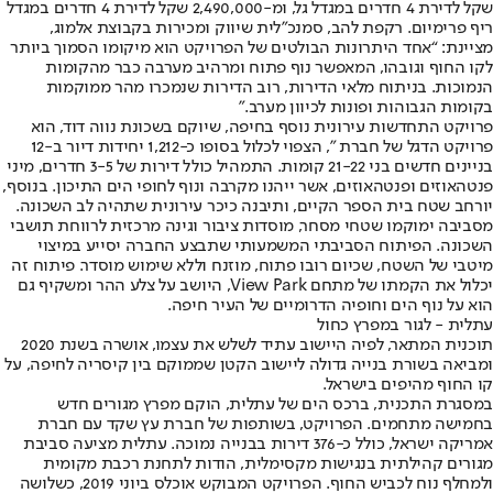
שקל לדירת 4 חדרים במגדל גל, ומ-2,490,000 שקל לדירת 4 חדרים במגדל
ריף פרימיום. רקפת להב, סמנכ"לית שיווק ומכירות בקבוצת אלמוג,
מציינת: “אחד היתרונות הבולטים של הפרויקט הוא מיקומו הסמוך ביותר
לקו החוף וגובהו, המאפשר נוף פתוח ומרהיב מערבה כבר מהקומות
הנמוכות. בניתוח מלאי הדירות, רוב הדירות שנמכרו מהר ממוקמות
בקומות הגבוהות ופונות לכיוון מערב."
פרויקט התחדשות עירונית נוסף בחיפה, שיוקם בשכונת נווה דוד, הוא
פרויקט הדגל של חברת ", הצפוי לכלול בסופו כ-1,212 יחידות דיור ב-12
בניינים חדשים בני 21-22 קומות. התמהיל כולל דירות של 3-5 חדרים, מיני
פנטהאוזים ופנטהאוזים, אשר ייהנו מקרבה ונוף לחופי הים התיכון. בנוסף,
יורחב שטח בית הספר הקיים, ותיבנה כיכר עירונית שתהיה לב השכונה.
מסביבה ימוקמו שטחי מסחר, מוסדות ציבור וגינה מרכזית לרווחת תושבי
השכונה. הפיתוח הסביבתי המשמעותי שתבצע החברה יסייע במיצוי
מיטבי של השטח, שכיום רובו פתוח, מוזנח וללא שימוש מוסדר. פיתוח זה
יכלול את הקמתו של מתחם View Park, היושב על צלע ההר ומשקיף גם
הוא על נוף הים וחופיה הדרומיים של העיר חיפה.
עתלית - לגור במפרץ כחול
תוכנית המתאר, לפיה היישוב עתיד לשלש את עצמו, אושרה בשנת 2020
ומביאה בשורת בנייה גדולה ליישוב הקטן שממוקם בין קיסריה לחיפה, על
קו החוף מהיפים בישראל.
במסגרת התכנית, ברכס הים של עתלית, הוקם מפרץ מגורים חדש
בחמישה מתחמים. הפרויקט, בשותפות של חברת עץ שקד עם חברת
אמריקה ישראל, כולל כ-376 דירות בבנייה נמוכה. עתלית מציעה סביבת
מגורים קהילתית בנגישות מקסימלית, הודות לתחנת רכבת מקומית
ולמחלף נוח לכביש החוף. הפרויקט המבוקש אוכלס ביוני 2019, כשלושה