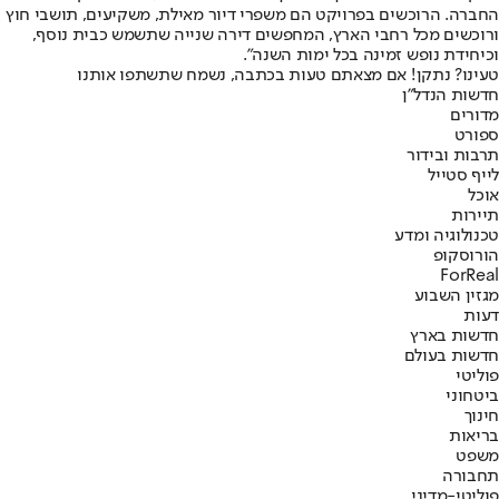
החברה. הרוכשים בפרויקט הם משפרי דיור מאילת, משקיעים, תושבי חוץ
ורוכשים מכל רחבי הארץ, המחפשים דירה שנייה שתשמש כבית נוסף,
וכיחידת נופש זמינה בכל ימות השנה".
טעינו? נתקן! אם מצאתם טעות בכתבה, נשמח שתשתפו אותנו
חדשות הנדל"ן
מדורים
ספורט
תרבות ובידור
לייף סטייל
אוכל
תיירות
טכנולוגיה ומדע
הורוסקופ
ForReal
מגזין השבוע
דעות
חדשות בארץ
חדשות בעולם
פוליטי
ביטחוני
חינוך
בריאות
משפט
תחבורה
פוליטי-מדיני