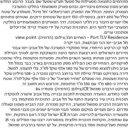
מזוהמים כתוצאה מפעילות של מפעל תע"ש שפעל שם בעבר. הרובע החדש
מציע מגוון שטחים ציבוריים, ובהם פארק משמעותי בחלקו המערבי:
הפארק החופי, הכולל את הפארק הארכיאולוגי ‘תל מיכל’, משתרע על שטח
כולל של 690 דונם, בנוסף לכ-130 דונם של שטחים ירוקים. שטחים פתוחים
אלו יוצרים חיבור בין חלקי השכונה, דרך הפארקים המשמעותיים בחלקה
המערבי ועד לחוף הים. התוכנית נערכה על ידי משרד קייזר אדריכלים
ומתכנני ערים.
Port TLV Residence - האחים חג'ג',צילום: (הדמיה): view point
תל אביב-יפו הכי מבוקשת, הכי יקרה
לצד קו הרקיע הייחודי, אחד ממוקדי המשיכה של תל אביב-יפו עבור
תיירים וישראלים היא רצועת החוף היפה והשוקקת חיים. לאורך הטיילת
ורחוב הירקון נפתחו במשך השנים מלונות, מסעדות ומקומות בילוי שהפכו
לאיקוניים. המחירים כאן הם ללא ספק מהגבוהים בארץ; כבר בנמל תל
אביב ניתן למצוא מחירים של עד 180 אלף שקל למ"ר, בלי למצמץ. למשל,
דירה בפרויקט מגדלי טיילת דוד ברחוב הירקון נמכרה ב-108 מיליון שקל
ברמת מעטפת, מה שמגלם “מחיר מציאה" של כ-130 אלף שקל למ"ר. שטח
הדירה כ-680 מ"ר עם 330 מ"ר מרפסות, והרוכש הוא תושב זר.
פרויקט הרברט סמואל ICR,צילום: (הדמיה): סטודיו 84
לפני כחודש, הוועדה המקומית לתכנון ובנייה בתל אביב אישרה להפקדה
תוכנית בניין עיר ברצועת החוף של תל אביב. התוכנית ממוקמת בין
הרחובות הרברט סמואל ממערב, הירקון ממזרח, יונה הנביא מצפון וגאולה
מדרום. כיום מצויים במקום מספר מבני מגורים ישנים וכן מבני מסחר
ותעשייה המיועדים להריסה. חברת ICR ישראל קנדה ראם החזקות, יחד
עם שותפיה, מקדמת תוכנית חלוצית במסגרתה ייבנו שני מגדלים בני 25
קומות מעל קומות מסד בבנייה מרקמית, על קו החוף בהרברט סמואל.