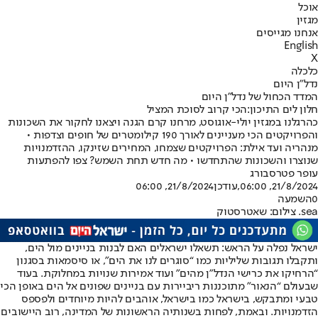
אוכל
מגזין
אנחנו מגייסים
English
X
כלכלה
נדל"ן היום
המדד הכחול של נדל"ן היום
חלון לים התיכון:הכי קרוב לסוכת המציל
כהרגלנו במגזין יולי-אוגוסט, מרחנו קרם הגנה ויצאנו לחקור את השכונות
והפרויקטים הכי מעניינים לאורך 190 קילומטרים של חופים וצדפות •
מנהריה ועד אילת: הפרויקטים שצמחו, המחירים שזינקו, ההזדמנויות
שנוצרו והשכונות שהתחדשו • מה חדש תחת השמש? צפו להפתעות
עופר פטרסבורג
21/8/2024, 06:00
,עודכן
21/8/2024, 06:00
0
השמעה
sea. צילום: שאטרסטוק
ישראל נפלה על הראש: תשאלו ישראלים האם לבנות בניינים מול הים,
ותקבלו תגובות שליליות כמו “סוגרים לנו את הים", או סיסמאות בסגנון
“הרחיקו את כרישי הנדל"ן מהים" ועוד אמירות שנויות במחלוקת. בעוד
שבעולם “הנאור" מתוכננות ריביירות עם בניינים שפונים אל הים באופן הכי
טבעי ומתבקש, בישראל כמו בישראל, אוהבים להיות מיוחדים ולפספס
הזדמנויות. ובאמת, לפחות בשנותיה הראשונות של המדינה, רוב היישובים