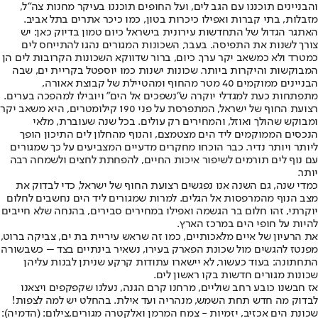
והבניינים תוכננו עם הגב לים, ועל החופים תוכננו בעיקר מחנות צה"ל,
מזבלות, בתי קברות ואפילו כיכרות בטון, כמו כיכר אתרים בתל אביב.
האתגר הגדול של התחדשות עירונית בישראל כיום טמון בדיוק כאן: יש
צורך לשנות את התפיסה. בעבר, השכונות המגורים נהגו להתייחס לים
כמטרד ולא כמשאב יקר ערך. כיום, ברור שדווקא השכונות הקרובות לים הן
המבוקשות והיקרות ביותר. שכונות ישנות כמו יוספטל בקריית ים, שבה
הבניינים ממוקמים 40 מטר מהחוף ומהטיילת של קבוצת אאורה,
מתפתחות כעת למגדלי יוקרה ש"נשפכים אל הים" ויובילו למהפכה בערים.
רצועת החוף של ישראל, המתפרסת על פני 190 קילומטרים, היא משאב יקר
ומבוקש שהולך ואוזל, והמחירים רק עולים. בכל שנה שעוברת, מלאי
הנכסים הממוקמים ליד הים מצטמצם, והנוף מהחלון לים התיכון הופך
ליותר ויותר נדיר. כבר הוכחו מחקרים מדעיים המצביעים על כך שמגורים
עם נוף לים תורמים לשיפור איכות החיים, להפחתת לחצים ולשמחה רבה
יותר.
כמדי שנה, גם השנה אנו נפגשים רצועת החוף של ישראל, כדי לבדוק את
מצב הנוף מהמרפסות אל הגלים. למרות שמגורים ליד הים נחשבים לחלום
יוקרתי, זהו חלום בר הגשמה ואפילו במחירים סבירים, בהנחה שלא חייבים
להיות על חופי הים במרכז הארץ.
את הרעיון של איים מלאכותיים, כמו זה שראש עיריית בת ים, צביקה ברוט,
מפנטז להגשים מול שכונת הפארק בעירו, נשאיר בינתיים בצד – כשבשורה
התחתונה: בעוד כעשור, לא יישארו עתודות קרקע שניתן לבנות עליהן
שכונות מגורים חדשות בקו ראשון לים.
אז חבשנו כובע רחב שוליים, מרחנו קרם הגנה, נעלנו שקפקפים ויצאנו
לבדוק מה חדש תחת השמש, מנהריה ועד אילת. בהחלט יש למה לצפות!
שכונת הים אכזיב, יזמיות - צמח המרמן ואלקטרה מגורים,צילום: (הדמיה):