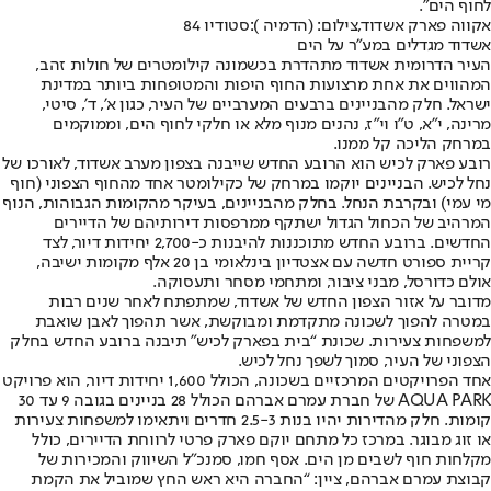
לחוף הים".
אקווה פארק אשדוד,צילום: (הדמיה ):סטודיו 84
אשדוד מגדלים במע"ר על הים
העיר הדרומית אשדוד מתהדרת בכשמונה קילומטרים של חולות זהב,
המהווים את אחת מרצועות החוף היפות והמטופחות ביותר במדינת
ישראל. חלק מהבניינים ברבעים המערביים של העיר, כגון א’, ד’, סיטי,
מרינה, י"א, ט"ו וי"ז, נהנים מנוף מלא או חלקי לחוף הים, וממוקמים
במרחק הליכה קל ממנו.
רובע פארק לכיש הוא הרובע החדש שייבנה בצפון מערב אשדוד, לאורכו של
נחל לכיש. הבניינים יוקמו במרחק של כקילומטר אחד מהחוף הצפוני (חוף
מי עמי) ובקרבת הנחל. בחלק מהבניינים, בעיקר מהקומות הגבוהות, הנוף
המרהיב של הכחול הגדול ישתקף ממרפסות דירותיהם של הדיירים
החדשים. ברובע החדש מתוכננות להיבנות כ-2,700 יחידות דיור, לצד
קריית ספורט חדשה עם אצטדיון בינלאומי בן 20 אלף מקומות ישיבה,
אולם כדורסל, מבני ציבור, ומתחמי מסחר ותעסוקה.
מדובר על אזור הצפון החדש של אשדוד, שמתפתח לאחר שנים רבות
במטרה להפוך לשכונה מתקדמת ומבוקשת, אשר תהפוך לאבן שואבת
למשפחות צעירות. שכונת “בית בפארק לכיש" תיבנה ברובע החדש בחלק
הצפוני של העיר, סמוך לשפך נחל לכיש.
אחד הפרויקטים המרכזיים בשכונה, הכולל 1,600 יחידות דיור, הוא פרויקט
AQUA PARK של חברת עמרם אברהם הכולל 28 בניינים בגובה 9 עד 30
קומות. חלק מהדירות יהיו בנות 2.5-3 חדרים ויתאימו למשפחות צעירות
או זוג מבוגר. במרכז כל מתחם יוקם פארק פרטי לרווחת הדיירים, כולל
מקלחות חוף לשבים מן הים. אסף חמו, סמנכ"ל השיווק והמכירות של
קבוצת עמרם אברהם, ציין: “החברה היא ראש החץ שמוביל את הקמת