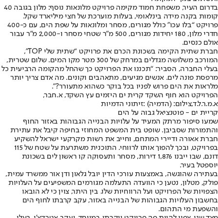
בדרום העיר, משפחת חמוד מקימה פרויקט מלונאות נוסף: מלון בגובה 40
קומות בקנה מידה בינלאומי, בעלות מוערכת של חצי מיליארד שקל.
פרויקט “בלו עכו" כולל מגורים, מסחר ומלונאות על שפת הים, עם כ-400
חדרי מלון, 180 יחידות מגורים, 500 מ"ר שטחי מסחר ו-2,000 מ"ר עבור
אולם כנסים.
חברת שתית הקימה בשכונת הכרם את פרויקט “שתית שלי TOP",
המורכב משלושה מגדלים במרחק של 300 מטר מקו המים. שלום שטרית,
בעלי החברה, הסביר: “תכננו את הפרויקט כך שהחל מהקומה הרביעית כל
מרפסת פונה לים. אנשים מגיעים, מתאהבים וקונים. מה אדם צריך יותר
מלראות את הים פרוש לפניו בכל בוקר כשהוא מתעורר?".
הפרויקט הוא חוף השקד קרית ים היזמים עץ השקד, א.חבר,
א.מ.ר.ל.ד,צילום: (הדמיה) :זיתוני הדמיות
קריית ים - פוטנציאל גבוה על הים
שמעו סיפור מרתק המעיד על עלויות הבנייה הגבוהות באזור החוף
והתמורות שסביבן. שופט בית המשפט המחוזי בחיפה קיבל את עתירת
חברת אאורה ודיירי המתחם, וחייב את רשות מקרקעי ישראל להשקיע
בפרויקט, ובכך להפוך אותו לרווחי. התוכנית משתרעת על שטח של 115
דונם, שבו ייבנו 1,876 דירות, מסחר ותעסוקה קו ראשון לים בשכונת
יוספטל בעיר.
בעתירה שהוגשה, באמצעות עורכי הדין יובל גלאון ודן אור ממשרד עמית,
פולק, מטלון, נטען כי הוועדה התעלמה מגורמים המשפיעים על העלויות
הצפויות של הפרויקט ועל הרווחיות שלו. בין היתר, צוין כי לא הובאו
בחשבון העלויות הגבוהות של הבנייה באזור, עקב קרבתו לחוף הים
והשפעת מי התהום.
מצד שני, צפוי להיות פה פרויקט יוקרתי במיוחד. יעקב אטרקצ’י, בעלי