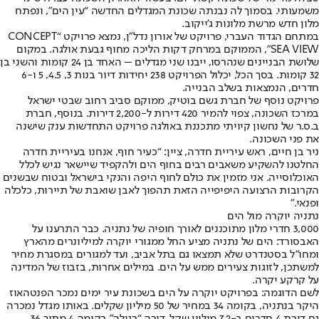
משמעותי. בסמוך לה נבנתה שכונת המגדלים החדשה “עין הים", ונפתח
מלון חדש מרשת מלונות ג’ייקוב.
במתחם הגדוד העברי, פרויקט של אורון נדל"ן, נמצא פרויקט “CONCEPT
SEA VIEW", הממוקם במרחק דקות הליכה מחוף גבעת אולגה. במקום
שלושת הבניינים שנהרסו, ייבנו שני מגדלים – האחד בן 24 קומות והשני בן
32 קומות. בסך הכל, יכלול הפרויקט 238 יחידות דיור בנות 3, 4.5, 5 ו-6
חדרים, הנמצאות בשלב הבנייה.
פרויקט נוסף של חברת גשם בוטיק, ממוקם סביב רחוב שבטי ישראל
במרכז השכונה, צפוי להמיר 420 דירות ל-2,200 דירות. בנוסף, חברת
ב.ס.ר של נחשון קיויתי מתכננת באולגה פרויקט התחדשות ענק שישנה
את פני השכונה.
ניר בן חיים, ראש עיריית חדרה, ציין: “כעיר חוף, אנחנו בעיריית חדרה
החלטנו להשקיע משאבים רבים בחוף הים ולהקפיד שיישאר נגיש לכלל
האוכלוסייה. אני מזמין את כולם לחוף היפה והנקי בישראל ובטוח שבשנים
הקרובות הרצועה היפיפייה הזאת תהפוך לאבן שואבת של תיירות, כלכלה
ופנאי."
נתניה יוקרה מול הים
3,000 חדרי מלון מתוכננים לאורך חופיה של נתניה. כבר התרענו על
האבסורד: הים של נתניה מציע החל ממגורי יוקרה למיליונרים מהארץ
ומחו"ל בסטנדרט שלא תמצאו גם בתל אביב, ועד למגורים במסגרת מחיר
למשתכן, לזוגות צעירים ממש על הים. במילים אחרות, בזבוז של המדינה
על קרקע יקרה.
לשם הדוגמה: בפרויקט יוקרה על הים בשכונת עיר ימים נמכר הפנטהאוז
היקר בנתניה, בקומה 34 במחיר של 50 מיליון שקלים. באותו מגדל נמכרה
גם דירת 4 חדרים ב-7.2 מיליון שקל, דירה “רגילה" בקומה 4 מתוך 36,