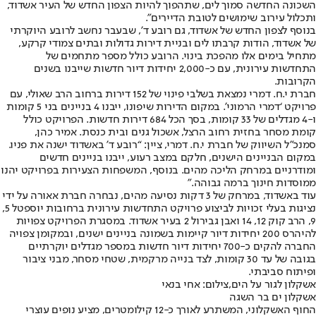
השכונה החדשה סמוך לים, שתהפוך להיות הצפון החדש של העיר אשדוד,
ותכלול עירוב שימושים לטובת הדיירים".
בנוסף לצפון החדש של אשדוד, גם רובע ד’, שבעבר נחשב לרובע היוקרתי
של אשדוד, הודות קרבתו לים ובניית דירות גדולות ובתים צמודי קרקע,
מתחיל בימים אלו מהפכת בינוי. הרובע כולל מספר מתחמים של
התחדשות עירונית, עם כ-2,000 יחידות דיור חדשות שייבנו בשנים
הקרובות.
חברת י.ח. דמרי נמצאת בשלבי פינוי של 152 דירות ברחוב הרב שאולי, עם
פרויקט ‘דמרי הרמוני’. במקום הדירות שיפונו, ייבנו 4 בניינים בני 5 קומות
ו-4 מגדלים של 33 קומות, בסך הכל 684 דירות חדשות. הפרויקט כולל
קומת מסחר בחזית רחוב הרצל, אשכול גנים ובית כנסת. אמיר כהן,
סמנכ"ל השיווק של חברת י.ח. דמרי, ציין: “רובע ד’ באשדוד ישנה את פניו.
במקום הבניינים הישנים, חלקם במצב רעוע, ייבנו בניינים חדשים
ומודרניים במרחק הליכה מהים. בנוסף, המשפחות הצעירות בפרויקט יהנו
ממוסדות חינוך ברמה גבוהה."
עוד באשדוד, במרחק של 3 דקות נסיעה מהים, נבחרה חברת אאורה על ידי
נציגות בעלי זכויות לביצוע פרויקט התחדשות עירונית ברחובות יוספטל 5,
9, הרב קוק 12, 14 ואבן גבירול 2 בעיר אשדוד. במסגרת הפרויקט צפויות
להיהרס 200 יחידות דיור קיימות בשמונה בניינים ישנים, ובמקומן צפויה
החברה להקים כ-700 יחידות דיור חדשות במספר מגדלים יוקרתיים
בגובה של עד 30 קומות, לצד בנייה מרקמית, שטחי מסחר, מבני ציבור
ופיתוח סביבתי.
אשקלון לגור על הים,צילום: אחי בנאי
אשקלון ים בר השגה
החוף האשקלוני, המשתרע לאורך כ-12 קילומטרים, מציע נופים עוצרי