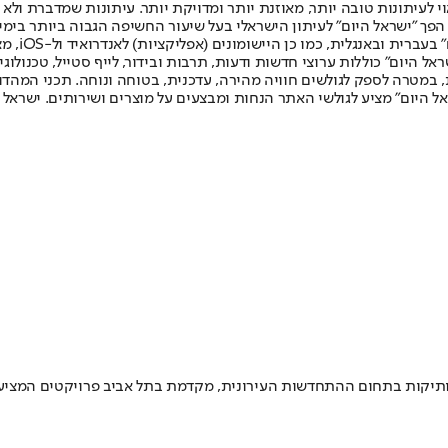
לעיתונות טובה יותר, מאוזנת יותר ומדויקת יותר. עיתונות שמדברת ולא צ
שלום. המהדורה המודפסת הראשונה פורסמה ב-30 ביולי 2007, וב-2010 הפך "ישראל היום" לעיתון הישראלי בעל שי
לחמנוביץ,
ל היום" כוללות ערוצי חדשות ודעות, תרבות ובידור, לייף סטייל, טכנולוגיה
ברית, במטרה לספק לגולשים חוויה מהירה, עדכנית, בטוחה ונוחה. תכני המה
ל היום" מציע לגולשי האתר הנחות ומבצעים על מוצרים ושירותים. ישראל 
ותיקות בתחום ההתחדשות העירונית, מקדמת בתל אביב פרויקטים המציעים