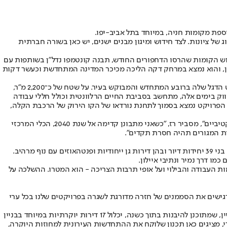
פת מקומות חניה, במיוחד בתל אביב-יפו.
ג של ציונות. לצד חידוש ומיגון מבנים ישנים, יש כאן בשורה חברתית
חוב מטמון הכהן 3 בתל אביב-יפו. במקום מבנה המגורים בן שלוש הקומות שהרסו הדחפורים החודש, תבנה קונטמפו נדל"ן בשותפות עם
כנן האדריכל עמרי רון, והוא נמצא במרחק דקה הליכה מכיכר המדינה המתחדשת וכעשר דקות
לא רחוק משם, ברחוב יהודה המכבי 32-36, נמצאת כבר הבנייה בעיצומה, במתחם שחנכה חברת קונטמפו נדל"ן לפני כשנה כדי להקים שם את פרויקט הדגל שלה ברובע המתחדש והמבוקש בעיר. על שטח של כ־2,200 מ"ר,
דיור, עם דירות גן ופנטהאוז. הפרויקט, שנמצא בשיווק בימים אלה, מתחשב בסביבת החיים הרלוונטית וכולל חללי עבודה
. הפרויקט נמצא בסמוך לתחנת נורדאו של הקו הירוק של הרכבת הקלה,
"אנו בוחרים פרויקטים באזורים ותיקים היושבים על עורקי תחבורה ראשיים ובקרבה לרכבת הקלה והמטרו - הם אלה שהופכים את הפרויקטים אטרקטיביים", מסביר רז, "כשאני מתבונן קדימה אל שנת 2040, הכלי המרכזי
רות המגורים תהיה חסרת תקדים".
באותו רובע, בצפון המתחדש של תל אביב-יפו, בין כיכר המדינה לפארק הירקון, מתכננת החברה שני בנייני בוטיק מעוצבים בעלי שמונה קומות בלבד, בני 39 יחידות דיור ובהן דירות גן ייחודיות ופנטהאוזים עם נוף מרהיב.
פי הדירות שבהן נגור, על מקומות העבודה והבילוי ועל אופי תרבות הצריכה - הוא המטרו. ההשלכה על
רגישים את הסממנים של חזרה מדורגת לשגרה בפרויקטים שלנו בכל ערי
אחד הפרוייקטים המעניינים שמקדמת קונטמפו נדל"ן, נמצא במיקום אטרקטיבי במיוחד בעיר - ברחוב הירקון 152, בין הקולוסיאום למלון הרודס. הבניין, שמתוכנן להיבנות בתוך כשנה, יכלול 17 דירות יוקרתיות במיוחד בבניין
י, מציגים כאן תכנון שלוקח את ההתחדשות העירונית למחוזות היוקרה,