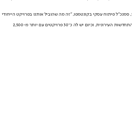
 סמנכ"ל פיתוח עסקי בקונטמפו, "זה מה שהוביל אותנו בפרויקט הייחודי
היא מהוותיקות בתחום ההתחדשות העירונית ונמצאת בצמרת דירוגי BDI ו-D&B. החברה השלימה ואכלסה כ־15 פרויקטים בתחום ההתחדשות העירונית, וכיום יש לה כ־30 פרויקטים עם יותר מ-2,500