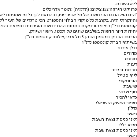
ללא פשרות.
פרויקט הירקון 152,צילום: (הדמיה) :תומר אדריכלים
"הים הוא הנכס הכי חשוב של תל אביב-יפו, ובהתאם לכך כל מי שמפתח לאור
והיוקרתי הזה, בקרבת כל מוקדי הבילוי והספורט הכי טרנדיים של העיר ל
קונטמפו נדל"ן
יחידות דיור חדשות בשלבים שונים של תכנון, רישוי ושיווק.
הריסת הבניין במטמון הכהן 3 תל אביב,צילום: קונטמפו נדל"ן
בשיתוף חברת קונטמפו נדל"ן
נדלן עירוני
מדורים
ספורט
דעות
תרבות ובידור
לייף סטייל
הורוסקופ
שישבת
סוף שבוע
כדאי להכיר
סיפור המשק הישראלי
נדל"ן
ראשי
זמני כניסת וצאת השבת
מידע כללי
זמני כניסת וצאת שבת
ראשי