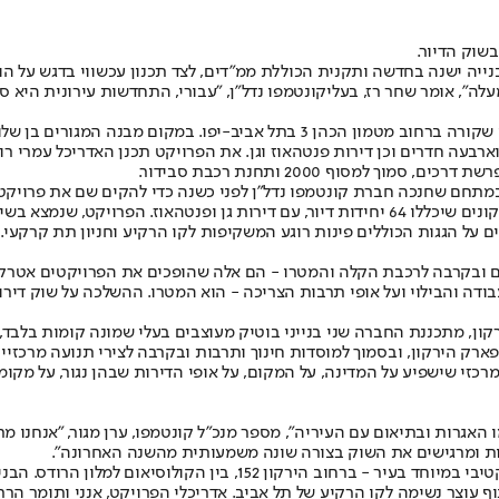
שוק הדיור.
ה ישנה בחדשה ותקנית הכוללת ממ"דים, לצד תכנון עכשווי בדגש על הוס
לה", אומר שחר רז, בעלי
קונטמפו נדל"ן
, "עבורי, התחדשות עירונית היא סו
אחד הסממנים של החזרה לשגרה הם אתרי הבנייה המתעוררים לחיים, כפי שקורה בר
יחידות דיור מגוונות בנות שלושה וארבעה חדרים וכן דירות פנטהאוז וגן. את הפרויקט ת
מסוף 2000 ותחנת רכבת סבידור.
במפגש הרחובות של ויצמן ויהודה המכבי, מקימה קונטמפו שני בניינים אייקונים שיכללו 64 יחידות 
ם על הגגות הכוללים פינות רוגע המשקיפות לקו הרקיע וחניון תת קרקעי
עבודה והבילוי ועל אופי תרבות הצריכה - הוא המטרו. ההשלכה על שוק די
י קונטמפו נדל"ן: "כשאני מתבונן קדימה אל שנת 2040, הכלי המרכזי שישפיע על המדינה, על המקום, על או
אגרות ובתיאום עם העיריה", מספר מנכ"ל קונטמפו, ערן מגור, "אנחנו מ
ירות ומרגישים את השוק בצורה שונה משמעותית מהשנה האחרונה".
 עוצר נשימה לקו הרקיע של תל אביב. אדריכלי הפרויקט, אנני ותומר הרר