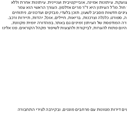
ועקת. עיתונות אמינה, אובייקטיבית ועניינית. עיתונות אחרת וללא
עור החשיפה הגבוה ביותר בימי חול. מו"ל העיתון היא ד"ר מרים אדלסון. העורך הראשי הוא עמר
 והעורך המייסד הוא עמוס רגב. אתרי האינטרנט של "ישראל היום" בעברית ובאנגלית, כמו כן היישומונים (אפליקציות) לאנדרואיד ול-iOS, מציגים חדשות מסביב לשעון, תוכן בלעדי, מבזקים ועדכונים, ניתוחים
, ספורט, כלכלה וצרכנות, בריאות, חיילים, אוכל, יהדות, תיירות ורכב.
דורה המודפסת של העיתון זמינים גם באתר, במהדורה יומית מקוונת,
היום פתוח להערות, לביקורת ולהצעות לשיפור מקהל הקוראים. פנו אלינו
 דירות מגוונות עם מרחבים מוגנים, ובקירבה לצירי התחבורה