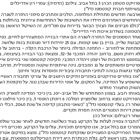
פרויקט מטמון הכהן 3 בתל אביב. צילום: (הדמיה): עמרי רון אדריכלים
בשיתוף חברת קונטמפו נדל"ן
ארבעה חודשים מתחילת המלחמה, הולכים ומתרבים סימני החזרה לשגרה ב
החודשים האחרונים חידדו את החשיבות של התחדשות עירונית בהחלפת בניי
"כולם מבינים את הצורך הבוער בדירות עם ממ"דים, זה השיקול הראשון במע
הטמונה בשדרוג איכות חיי הדיירים".
קבוצת שליין, בניין בן שש קומות, עם 25 
מתחנת ארלוזורוב - התחנה הגדולה ביותר של הרכבת הקלה - ברחוב על פרשת דרכים, סמוך ל
פרטיים ומשותפים על גג המבנים, גינה שיתופית שקטה ופסטורלית, מרחבי
לצד נגישות גבוהה לנתיבי תחבורה ציבורית ומוסדות ציבור וחינוך.
שישפיע על המדינה, על המקום, על אופי הדירות שבהן נגור, על מקומות ה
השוק מתעורר מחדש
הפרויקט נמצא ברחוב שלומציון המלכה 6 ויונתן הופסי 5, בין כיכר מילאנו ופארק הירקון, ובסמוך למוסדות חינוך ותרבות ובקרבה לצירי תנועה מרכזיים כמו דרך נמיר ונתיבי איילון.
שחר רז, בעל
שוק דירות המגורים תהיה חסרת תקדים.
שחר רז,צילום: אוראל כהן
"החברה צפויה לעלות על הקרקע בעוד כשלושה חודשים, לאחר שכבר שולמו ה
המרכז וגם בתל אביב. אנו מקדמים תוכניות, עולים על הקרקע, מוכרים ד
שקוף, בקו ראשון לים. גולת הכותרת היא דירת הטריפלקס המפוארת, עם נוף