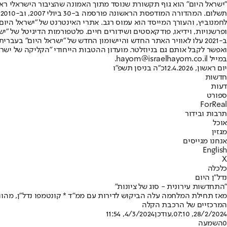
"ישראל היום" הוא גוף תקשורת שנוסד מתוך האמונה שהציבור הישראלי ראוי 
ת
ופרשנויות, וידיאו, פודקאסטים ושידורים חיים. פלטפורמות הדיגיטל של "ישרא
ב-2021 עלו לאוויר האתר החדש והיישומון החדש של "ישראל היום" בע
ואפשר לקבל אותם גם בניוזלטר. מועדון ההטבות הייחודי "הקליקה של ישרא
במייל hayom@israelhayom.co.il.
יום ראשון, 12.4.2026
כ"ה בניסן תשפ"ו
חדשות
דעות
ספורט
ForReal
תרבות ובידור
אוכל
מגזין
אנחנו מגייסים
English
X
כלכלה
נדל"ן היום
"התחדשות עירונית - סוג של ציונות"
מאז תחילת המלחמה עלה הביקוש לדירות עם ממ"ד * קונטמפו נדל"ן, מהו
המרכזיים של הרכבת הקלה
28/2/2024, 07:10
,עודכן
4/3/2024, 11:54
0
השמעה