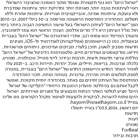
"ישראל היום" הוא גוף תקשורת שנוסד מתוך האמונה שהציבור הישראלי
ראוי לעיתונות טובה יותר, מאוזנת יותר ומדויקת יותר. עיתונות שמדברת
ולא צועקת. עיתונות אמינה, אובייקטיבית ועניינית. עיתונות אחרת וללא
תשלום. המהדורה המודפסת הראשונה פורסמה ב-30 ביולי 2007, וב-2010
הפך "ישראל היום" לעיתון הישראלי בעל שיעור החשיפה הגבוה ביותר בימי
חול. מו"ל העיתון היא ד"ר מרים אדלסון. העורך הראשי הוא עמר לחמנוביץ,
והעורך המייסד הוא עמוס רגב. אתרי האינטרנט של "ישראל היום" בעברית
ובאנגלית, כמו כן היישומונים (אפליקציות) לאנדרואיד ול-iOS, מציגים
חדשות מסביב לשעון, תוכן בלעדי, מבזקים ועדכונים, ניתוחים ופרשנויות,
וידיאו, פודקאסטים ושידורים חיים. פלטפורמות הדיגיטל של "ישראל היום"
כוללות ערוצי חדשות ודעות, תרבות ובידור, לייף סטייל, טכנולוגיה, ספורט,
כלכלה וצרכנות, בריאות, חיילים, אוכל, יהדות, תיירות ורכב. ב-2021 עלו
לאוויר האתר החדש והיישומון החדש של "ישראל היום" בעברית, במטרה
לספק לגולשים חוויה מהירה, עדכנית, בטוחה ונוחה. תכני המהדורה
המודפסת של העיתון זמינים גם באתר, במהדורה יומית מקוונת, ואפשר
לקבל אותם גם בניוזלטר. מועדון ההטבות הייחודי "הקליקה של ישראל
היום" מציע לגולשי האתר הנחות ומבצעים על מוצרים ושירותים. ישראל
היום פתוח להערות, לביקורת ולהצעות לשיפור מקהל הקוראים. פנו אלינו
במייל hayom@israelhayom.co.il.
יום ראשון, 3.5.2026
ט"ז באייר תשפ"ו
חדשות
דעות
ספורט
ForReal
תרבות ובידור