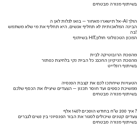
בשיתוף מנורה מבטחים
אל תישארו מאחור – בואו לגלות לאן ה-AI הולך
הבינה המלאכותית לא תחליף אנשים, היא תחליף את מי שלא משתמש
בה!
בשיתוף HIT,המכון הטכנולוגי חולון
מהפכת הרובוטיקה לבית
מהפכת הניקיון החכם: כל הבית נקי בלחיצת כפתור
בשיתוף רונלייט
הטעויות שיחתכו לכם את קצבת הפנסיה
ממשיכת כספים ועד חוסר תכנון – הצעדים שיצילו את הכסף שלכם
בשיתוף מנורה מבטחים
איך 200 ש"ח בחודש הופכים ל140 אלף ?
צעדים קטנים שיכולים לסגור את הבור הפנסיוני בין נשים לגברים
בשיתוף מנורה מבטחים