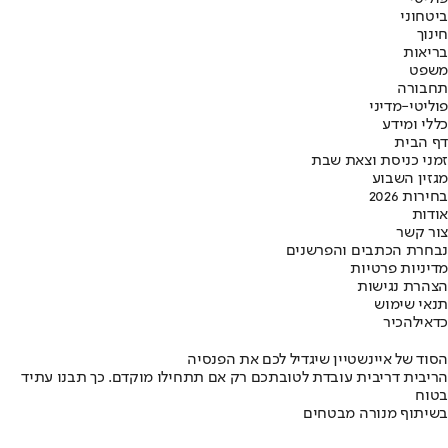
ביטחוני
חינוך
בריאות
משפט
תחבורה
פוליטי-מדיני
כללי ומידע
דף הבית
זמני כניסת וצאת שבת
מגזין השבוע
בחירות 2026
אודות
צור קשר
נבחרת הכתבים והפרשנים
מדיניות פרטיות
הצהרת נגישות
תנאי שימוש
כדאי
להכיר
הסוד של איינשטיין שיגדיל לכם את הפנסיה
הריבית דריבית עובדת לטובתכם רק אם תתחילו מוקדם. כך תבנו עתיד
בטוח
בשיתוף מנורה מבטחים