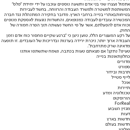
אתמול נעצרו שני בני אדם ותשעה נוספים עוכבו על ידי יחידת "פלס"
המשותפת למשטרה ולמשרד העבודה והרווחה, בחשד ל
עבירות
בטיחות
באתרי בנייה ברחבי הארץ. מדובר בחקירה המתנהלת נגד חברה
המכשירה עובדים לעבודה כמנופאים, והחשדות נוגעות לאספקת מנופים
וכוח אדם להפעלתם, אשר על פי החשד נעשתה תוך הפרה חמורה של
החוק.
על רקע המעצרים הללו, טוען ניצן כי "ברגע שקיים מחסור כוח אדם וזמן
העבודה ארוך יותר, ניכרת ירידה בערנות ובדריכות של העובדים. זו תופעה
מדאיגה שרק מתרחבת".
טעינו? נתקן! אם מצאתם טעות בכתבה, נשמח שתשתפו אותנו
כחלון
תאונות בנייה
מדורים
ספורט
תרבות ובידור
לייף סטייל
אוכל
תיירות
טכנולוגיה ומדע
הורוסקופ
ForReal
מגזין השבוע
דעות
חדשות בארץ
חדשות בעולם
פוליטי