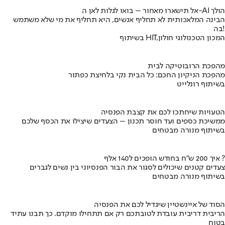
אל תישארו מאחור – בואו לגלות לאן ה-AI הולך
הבינה המלאכותית לא תחליף אנשים, היא תחליף את מי שלא משתמש
בה!
בשיתוף HIT,המכון הטכנולוגי חולון
מהפכת הרובוטיקה לבית
מהפכת הניקיון החכם: כל הבית נקי בלחיצת כפתור
בשיתוף רונלייט
הטעויות שיחתכו לכם את קצבת הפנסיה
ממשיכת כספים ועד חוסר תכנון – הצעדים שיצילו את הכסף שלכם
בשיתוף מנורה מבטחים
איך 200 ש"ח בחודש הופכים ל140 אלף ?
צעדים קטנים שיכולים לסגור את הבור הפנסיוני בין נשים לגברים
בשיתוף מנורה מבטחים
הסוד של איינשטיין שיגדיל לכם את הפנסיה
הריבית דריבית עובדת לטובתכם רק אם תתחילו מוקדם. כך תבנו עתיד
בטוח