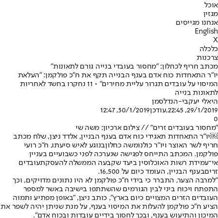
אוכל
מגזין
אנחנו מגייסים
English
X
כלכלה
צרכנות
מכתב חריף לכחלון: "מחסור בעובדי בנייה גורם לתאונות"
יו"ר התאחדות כוח אדם בענף הבנייה תקף את ח"כ פולקמן: "העלאת
המיסוי על עובדים תגרור עליית מחירים" • 11 נחקרו בחשד לאחריות
לתאונות בנייה
היאלי יעקבי-הנדלסמן
29/1/2019, 22:45
,עודכן
30/1/2019, 12:47
0
"מחסור בעובדים זרים" // צילום ארכיון: משה שי
￼יו"ר התאחדות תאגידי כוח אדם בענף הבניין, אלדד ניצן, שלח מכתב
חריף לשר האוצר ויו"ר כולנו
משה כחלון
בנוגע לאיש סיעתו, ח"כ רועי
פולקמן. המכתב התייחס לפגישה שנערכה לפני כשבועיים בעניין
אי־עמידת רשות האוכלוסין ביעד שקבעה הממשלה להעסקת
עובדים
זרים
בענף הבניין, העומד כיום על 16,500.
"למרבה הצער, התברר כי בידי ח"כ פולקמן לא היו נתונים מדויקים, וכך
התפתח ויכוח ביני לבין הגורמים שהשתתפו בישיבה באשר למספר
העובדים הזרים המצויים כיום בארץ", כותב ניצן, "באופן מפתיע ותמוה
הציע ח"כ פולקמן להעלות את המיסוי בענף, על מנת שניתן יהיה לשפר את
המיכון והתיעוש בענף, ובכך לחסוך בידיים עובדות ובכוח אדם".