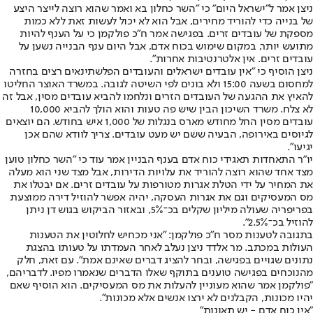
ניצן אמר ל"ישראל היום" כי "השר כחלון בא ואמר שהוא רוצה לייצר היצע
של בנייה כדי להוריד מחירים, אבל הוא לא יכול לעשות זאת ללא כמות
מספקת של עובדים זרים. בפגישה אמר ח"כ פולקמן כי על הענף להיות
מתועש יותר, במקום שימוש בכוח אדם, אבל היום ענף הבנייה נשען על
עובדים זרים. אין אלטרנטיבות אחרות".
ניצן הוסיף כי "אין עובדים ישראלים והעובדים הפלשתינאים רצים בחזרה
למחסום בשעה 15:00 ולא בונים לפי השיטה לגובה. במשרד האוצר החליטו
להאיץ את ההגעה של העובדים הזרים ונלחמו להביא עובדים מסין, אבל זה
לא צלח. משרד השיכון הבין שיש פה טעות והוא הולך להביא 10,000
עובדים מסין החל מחודש מארס בנגלות של 1,000 איש בחודש. הם יוצאים
לגיוסים באירופה, הבעיה ששם יש מעט עובדים. צריך לוודא שהם אכן
יגיעו".
יו"ר התאחדות תאגידי כוח אדם בענף הבניין אמר עוד כי "השר כחלון טוען
מצד אחד שהוא רוצה להוריד את עלויות הדירות, אבל מצד שני הוא מעלה
את המחיר על ידי הטלת אגרות מטורפות על עובדים זרים. אם יבטלו את
מס המעסיקים וגם את אגרות העסקה, יהיה אפשר להוזיל דירה ממוצעת
בפריפריה שעולה מיליון שקלים בכ־5%, ובאזור הביקוש בגוש דן ניתן
להוזיל בכ־2.5%".
בתגובה לטענות מסר ח"כ פולקמן: "אני מכחיש לחלוטין את הטענות
העולות במכתב. מר אלדד ניצן נעלב לאחר העמדתו על טעותו בהצגת
נתונים שגויים בפגישה, ובחר להציג דברים שאינם אמת". עם זאת, חלק
מהנוכחים בפגישה טוענים בתוקף שאלו הדברים שנאמרו מפיו. לדבריהם,
"פולקמן אמר שהוא מעוניין להעלות את מס המעסיקים. הוא הוסיף שאם
יהיו מכונות, הקבלנים לא ירצו אנשים אלא מכונות".
"אין כוח אדם - יש תאונות"