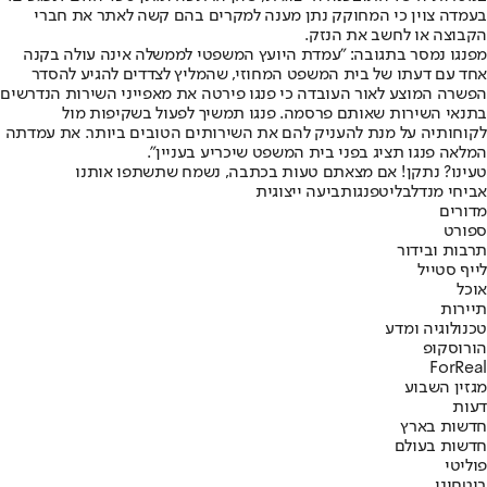
בעמדה צוין כי המחוקק נתן מענה למקרים בהם קשה לאתר את חברי
הקבוצה או לחשב את הנזק.
מפנגו נמסר בתגובה: "עמדת היועץ המשפטי לממשלה אינה עולה בקנה
אחד עם דעתו של בית המשפט המחוזי, שהמליץ לצדדים להגיע להסדר
הפשרה המוצע לאור העובדה כי פנגו פירטה את מאפייני השירות הנדרשים
בתנאי השירות שאותם פרסמה. פנגו תמשיך לפעול בשקיפות מול
לקוחותיה על מנת להעניק להם את השירותים הטובים ביותר. את עמדתה
המלאה פנגו תציג בפני בית המשפט שיכריע בעניין".
טעינו? נתקן! אם מצאתם טעות בכתבה, נשמח שתשתפו אותנו
אביחי מנדלבליט
פנגו
תביעה ייצוגית
מדורים
ספורט
תרבות ובידור
לייף סטייל
אוכל
תיירות
טכנולוגיה ומדע
הורוסקופ
ForReal
מגזין השבוע
דעות
חדשות בארץ
חדשות בעולם
פוליטי
ביטחוני