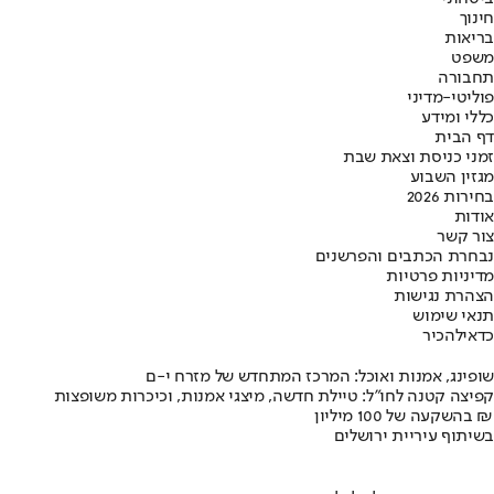
חינוך
בריאות
משפט
תחבורה
פוליטי-מדיני
כללי ומידע
דף הבית
זמני כניסת וצאת שבת
מגזין השבוע
בחירות 2026
אודות
צור קשר
נבחרת הכתבים והפרשנים
מדיניות פרטיות
הצהרת נגישות
תנאי שימוש
כדאי
להכיר
שופינג, אמנות ואוכל: המרכז המתחדש של מזרח י-ם
קפיצה קטנה לחו"ל: טיילת חדשה, מיצגי אמנות, וכיכרות משופצות
בהשקעה של 100 מיליון ₪
בשיתוף עיריית ירושלים