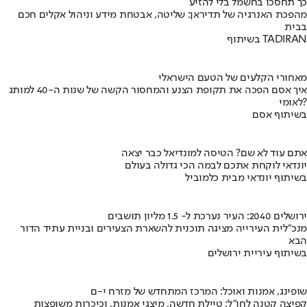
כך תחסכו בחשמל בלי להזיע
מהפכת האנרגיה של תדיראן: שליטה, אבטחת מידע וניהול אקלים חכם
בבית
בשיתוף TADIRAN
מאחורי הקלעים של הטעם הישראלי
איך אסם הפכה את תקופת הצנע והמחסור הקשה של שנות ה-40 למותג
לאומי?
בשיתוף אסם
אתם עוד לא שם? הטיסה למונדיאל כבר יצאה
יונדאי לוקחת אתכם לבמה הכי גדולה בעולם
בשיתוף יונדאי מבית כלמוביל
ירושלים 2040: העיר נערכת ל- 1.5 מליון תושבים
מנכ"לית העירייה מציגה תוכנית להשארת הצעירים ובניית עתיד הדור
הבא
בשיתוף עיריית ירושלים
שופינג, אמנות ואוכל: המרכז המתחדש של מזרח י-ם
קפיצה קטנה לחו"ל: טיילת חדשה, מיצגי אמנות, וכיכרות משופצות