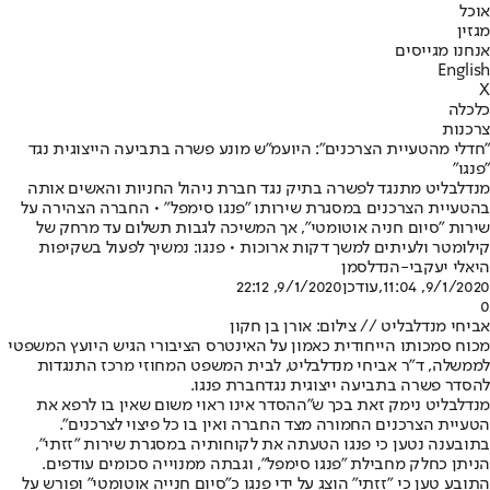
אוכל
מגזין
אנחנו מגייסים
English
X
כלכלה
צרכנות
"חדלי מהטעיית הצרכנים": היועמ"ש מונע פשרה בתביעה הייצוגית נגד
"פנגו"
מנדלבליט מתנגד לפשרה בתיק נגד חברת ניהול החניות והאשים אותה
בהטעיית הצרכנים במסגרת שירותו "פנגו סימפל" • החברה הצהירה על
שירות "סיום חניה אוטומטי", אך המשיכה לגבות תשלום עד מרחק של
קילומטר ולעיתים למשך דקות ארוכות • פנגו: נמשיך לפעול בשקיפות
היאלי יעקבי-הנדלסמן
9/1/2020, 11:04
,עודכן
9/1/2020, 22:12
0
אביחי מנדלבליט // צילום: אורן בן חקון
מכוח סמכותו הייחודית כאמון על האינטרס הציבורי הגיש היועץ המשפטי
לממשלה, ד"ר אביחי מנדלבליט, לבית המשפט המחוזי מרכז התנגדות
להסדר פשרה בתביעה ייצוגית נגד
חברת פנגו
.
מנדלבליט נימק זאת בכך ש"ההסדר אינו ראוי משום שאין בו לרפא את
הטעיית הצרכנים החמורה מצד החברה ואין בו כל פיצוי לצרכנים".
בתובענה נטען כי פנגו הטעתה את לקוחותיה במסגרת שירות "זזתי",
הניתן כחלק מחבילת "פנגו סימפל", וגבתה ממנוייה סכומים עודפים.
התובע טען כי "זזתי" הוצג על ידי פנגו כ"סיום חנייה אוטומטי" ופורש על