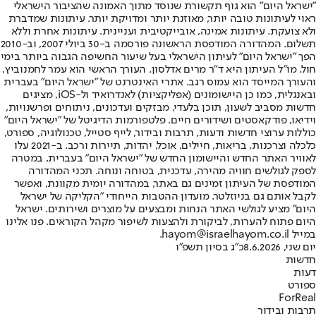
"ישראל היום" הוא גוף תקשורת שנוסד מתוך האמונה שהציבור הישראלי
ראוי לעיתונות טובה יותר, מאוזנת יותר ומדויקת יותר. עיתונות שמדברת
ולא צועקת. עיתונות אמינה, אובייקטיבית ועניינית. עיתונות אחרת וללא
תשלום. המהדורה המודפסת הראשונה פורסמה ב-30 ביולי 2007, וב-2010
הפך "ישראל היום" לעיתון הישראלי בעל שיעור החשיפה הגבוה ביותר בימי
חול. מו"ל העיתון היא ד"ר מרים אדלסון. העורך הראשי הוא עמר לחמנוביץ,
והעורך המייסד הוא עמוס רגב. אתרי האינטרנט של "ישראל היום" בעברית
ובאנגלית, כמו כן היישומונים (אפליקציות) לאנדרואיד ול-iOS, מציגים
חדשות מסביב לשעון, תוכן בלעדי, מבזקים ועדכונים, ניתוחים ופרשנויות,
וידיאו, פודקאסטים ושידורים חיים. פלטפורמות הדיגיטל של "ישראל היום"
כוללות ערוצי חדשות ודעות, תרבות ובידור, לייף סטייל, טכנולוגיה, ספורט,
כלכלה וצרכנות, בריאות, חיילים, אוכל, יהדות, תיירות ורכב. ב-2021 עלו
לאוויר האתר החדש והיישומון החדש של "ישראל היום" בעברית, במטרה
לספק לגולשים חוויה מהירה, עדכנית, בטוחה ונוחה. תכני המהדורה
המודפסת של העיתון זמינים גם באתר, במהדורה יומית מקוונת, ואפשר
לקבל אותם גם בניוזלטר. מועדון ההטבות הייחודי "הקליקה של ישראל
היום" מציע לגולשי האתר הנחות ומבצעים על מוצרים ושירותים. ישראל
היום פתוח להערות, לביקורת ולהצעות לשיפור מקהל הקוראים. פנו אלינו
במייל hayom@israelhayom.co.il.
יום שני, 8.6.2026
כ"ג בסיון תשפ"ו
חדשות
דעות
ספורט
ForReal
תרבות ובידור