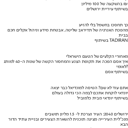
בהשקעה של 100 מיליון ₪
בשיתוף עיריית ירושלים
כך תחסכו בחשמל בלי להזיע
מהפכת האנרגיה של תדיראן: שליטה, אבטחת מידע וניהול אקלים חכם
בבית
בשיתוף TADIRAN
מאחורי הקלעים של הטעם הישראלי
איך אסם הפכה את תקופת הצנע והמחסור הקשה של שנות ה-40 למותג
לאומי?
בשיתוף אסם
אתם עוד לא שם? הטיסה למונדיאל כבר יצאה
יונדאי לוקחת אתכם לבמה הכי גדולה בעולם
בשיתוף יונדאי מבית כלמוביל
ירושלים 2040: העיר נערכת ל- 1.5 מליון תושבים
מנכ"לית העירייה מציגה תוכנית להשארת הצעירים ובניית עתיד הדור
הבא