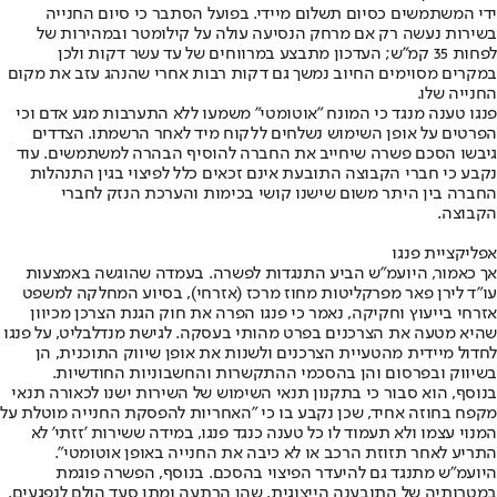
ידי המשתמשים כסיום תשלום מיידי. בפועל הסתבר כי סיום החנייה
בשירות נעשה רק אם מרחק הנסיעה עולה על קילומטר ובמהירות של
לפחות 35 קמ"ש; העדכון מתבצע במרווחים של עד עשר דקות ולכן
במקרים מסוימים החיוב נמשך גם דקות רבות אחרי שהנהג עזב את מקום
החנייה שלו.
פנגו טענה מנגד כי המונח "אוטומטי" משמעו ללא התערבות מגע אדם וכי
הפרטים על אופן השימוש נשלחים ללקוח מיד לאחר הרשמתו. הצדדים
גיבשו הסכם פשרה שיחייב את החברה להוסיף הבהרה למשתמשים. עוד
נקבע כי חברי הקבוצה התובעת אינם זכאים כלל לפיצוי בגין התנהלות
החברה בין היתר משום שישנו קושי בכימות והערכת הנזק לחברי
הקבוצה.
אפליקציית פנגו
אך כאמור, היועמ"ש הביע התנגדות לפשרה. בעמדה שהוגשה באמצעות
עו"ד לירן פאר מפרקליטות מחוז מרכז (אזרחי), בסיוע המחלקה למשפט
אזרחי בייעוץ וחקיקה, נאמר כי פנגו הפרה את חוק הגנת הצרכן מכיוון
שהיא מטעה את הצרכנים בפרט מהותי בעסקה. לגישת מנדלבליט, על פנגו
לחדול מיידית מהטעיית הצרכנים ולשנות את אופן שיווק התוכנית, הן
בשיווק ובפרסום והן בהסכמי ההתקשרות והחשבוניות החודשיות.
בנוסף, הוא סבור כי בתקנון תנאי השימוש של השירות ישנו לכאורה תנאי
מקפח בחוזה אחיד, שכן נקבע בו כי "האחריות להפסקת החנייה מוטלת על
המנוי עצמו ולא תעמוד לו כל טענה כנגד פנגו, במידה ששירות 'זזתי' לא
התריע לאחר תזוזת הרכב או לא כיבה את החנייה באופן אוטומטי".
היועמ"ש מתנגד גם להיעדר הפיצוי בהסכם. בנוסף, הפשרה פוגמת
במטרותיה של התובענה הייצוגית, שהן הרתעה ומתן סעד הולם לנפגעים.