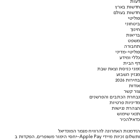
דעות
חדשות בארץ
חדשות בעולם
פוליטי
ביטחוני
חינוך
בריאות
משפט
תחבורה
פוליטי-מדיני
כללי ומידע
דף הבית
זמני כניסת וצאת שבת
מגזין השבוע
בחירות 2026
אודות
צור קשר
נבחרת הכתבים והפרשנים
מדיניות פרטיות
הצהרת נגישות
תנאי שימוש
כדאי
להכיר
הזדמנות האחרונה להרוויח מגמר המונדיאל
יחסי הימור משופרים, הפקדות ב-Apple Pay ותשלום זכיות מיידי