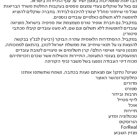
הבריאות שמשליכות באופן ישיר על ענף התיירות בישראל.
גם באל על שוקלים צעדי צמצום נוספים בעקבות החלטת משרד הבריאות
שכל מי שיחזור מחו"ל יצטרך להיכנס לבידוד. בחברה שוקלים להוציא
לחופשה ללא תשלום כאלפיים עובדים נוספים.
במקביל, גם חברת אופיר טורס מצמצמת את סניפיה בישראל, מוציאה
עובדים לחופשות ללא תשלום וגם שם, לא מעט עובדים קיבלו מכתבי
פיטורין.
במקביל, ההסתדרות הלאומית עתרה הבוקר (רביעי) לבג"ץ בבקשה
להוצאת צו על תנאי שיחייב את ממשלת ישראל לכונן, בהתאם לסמכותה,
מנגנון פיצוי ושיפוי הולם/ קרן תשלומים או פיצויים לטובת עובדים
המועסקים בענפי התעופה, התיירות והשילוח אשר שכרם וזכויותיהם
מכוח דיני העבודה נפגעו בשל משבר נגיף הקורונה
טעינו? נתקן! אם מצאתם טעות בכתבה, נשמח שתשתפו אותנו
כחלון
קורונה
שר האוצר
מדורים
ספורט
תרבות ובידור
לייף סטייל
אוכל
תיירות
טכנולוגיה ומדע
הורוסקופ
ForReal
מגזין השבוע