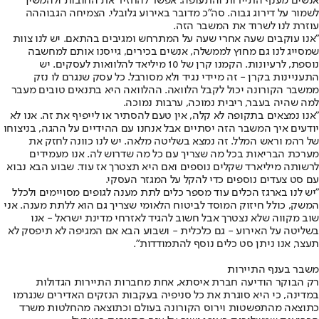
אנשים מענף התיירות והתעופה. אפשר להחזיר את החובות ולהמשיך
לשמור על דירוג גבוה. סה"כ מדובר באירוע גלובלי. הצמיחה הגבוההה
עוזרת לנו לשרוד את המשבר הזה.
"אנו עוקבים שעה אחרי שעה על המתרחש ומגיבים בהתאם. יש לנו צוות
שמסייג לנו גם מחוץ לממשלה, אנשים בכירים, גייסנו אותם למחשבה
נוספת, לרעיונות. הקמנו קרן של 10 מיליאד להלוואות לעסקים. יש
התעניינות בקרן - זה מיידי נגיד ולא מסורבל. כל עסק שנגרם לו נזק
ממשבר הקורונה יכול לקבל הלוואה. ההלוואה היא בתנאים טובים מעבר
למה שהיה בעבר, ריבית נמוכה, ערבות נמוכה.
"אנו נמצאים בתקופה לא קלה, אין טעם להסתיר או לייפיף את זה. אנו לא
יודעים איך המשבר הזה יסתיים אבל אנחנו עם ההידיים על ההגה, בניצוחו
של רהמ וראש המלל. זה נמצא בשליטה מלאה. יש לנו כוונה לחזק את
מערכת הבריאות בכל מה שצריך עם כל מה שדרוש לה. אנו מעמידים
לרשותה מיליארד שקלים נוספים ואם היא תצטרך אז עוד. שבוע הבא נבוא
עם סט צעדים נוספים כדי להקל על המגזר העסקי.
"יש לנו בארגז הכלים עוד מספר כלים לתת מענה לגופים מסויימים ולכלל
המשק, כולל חיזוק המוסד לביטוח הלאומי שצריך גם הוא ללתת מענה. אני
שוב מקווה שלא נצטרך אבל חשוב להגיד לאזרחי מדינת ישראל - אנו
בשליטה על האירוע - גם כלכלית - ושבוע הבא אם המגיפה לא תיפסק לא
תעצר, אנו ניתן סט כלים נוסף להתמודדות".
משבר בענף התיירות
רק הבוקר הודיעה חברת איסתא, אחת מחברות התיירות הגדולות
במדינה, כי היא סוגרת את כל סניפיה בעקבות הנזקים האדירים שנגרמו
כתוצאה מהתפשטות וירוס הקורונה בעולם וכתוצאה מהחלטות משרד