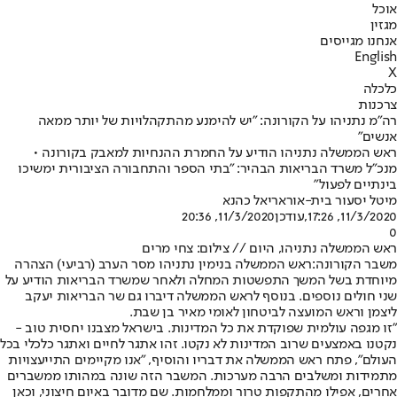
אוכל
מגזין
אנחנו מגייסים
English
X
כלכלה
צרכנות
רה"מ נתניהו על הקורונה: "יש להימנע מהתקהלויות של יותר ממאה
אנשים"
ראש הממשלה נתניהו הודיע על החמרת ההנחיות למאבק בקורונה •
מנכ"ל משרד הבריאות הבהיר: "בתי הספר והתחבורה הציבורית ימשיכו
בינתיים לפעול"
מיטל יסעור בית-אור
אריאל כהנא
11/3/2020, 17:26
,עודכן
11/3/2020, 20:36
0
ראש הממשלה נתניהו, היום // צילום: צחי מרים
משבר הקורונה:
ראש הממשלה בנימין נתניהו מסר הערב (רביעי) הצהרה
מיוחדת בשל המשך התפשטות המחלה ולאחר שמשרד הבריאות הודיע על
שני חולים נוספים. בנוסף לראש הממשלה דיברו גם שר הבריאות יעקב
ליצמן וראש המועצה לביטחון לאומי מאיר בן שבת.
"זו מגפה עולמית שפוקדת את כל המדינות. בישראל מצבנו יחסית טוב -
נקטנו באמצעים שרוב המדינות לא נקטו. זהו אתגר לחיים ואתגר כלכלי בכל
העולם", פתח ראש הממשלה את דבריו והוסיף, "אנו מקיימים התייעצויות
מתמידות ומשלבים הרבה מערכות. המשבר הזה שונה במהותו ממשברים
אחרים, אפילו מהתקפות טרור וממלחמות. שם מדובר באיום חיצוני, וכאן