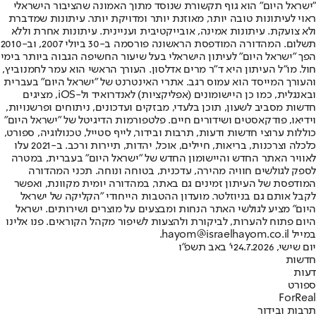
"ישראל היום" הוא גוף תקשורת שנוסד מתוך האמונה שהציבור הישראלי
ראוי לעיתונות טובה יותר, מאוזנת יותר ומדויקת יותר. עיתונות שמדברת
ולא צועקת. עיתונות אמינה, אובייקטיבית ועניינית. עיתונות אחרת וללא
תשלום. המהדורה המודפסת הראשונה פורסמה ב-30 ביולי 2007, וב-2010
הפך "ישראל היום" לעיתון הישראלי בעל שיעור החשיפה הגבוה ביותר בימי
חול. מו"ל העיתון היא ד"ר מרים אדלסון. העורך הראשי הוא עמר לחמנוביץ,
והעורך המייסד הוא עמוס רגב. אתרי האינטרנט של "ישראל היום" בעברית
ובאנגלית, כמו כן היישומונים (אפליקציות) לאנדרואיד ול-iOS, מציגים
חדשות מסביב לשעון, תוכן בלעדי, מבזקים ועדכונים, ניתוחים ופרשנויות,
וידיאו, פודקאסטים ושידורים חיים. פלטפורמות הדיגיטל של "ישראל היום"
כוללות ערוצי חדשות ודעות, תרבות ובידור, לייף סטייל, טכנולוגיה, ספורט,
כלכלה וצרכנות, בריאות, חיילים, אוכל, יהדות, תיירות ורכב. ב-2021 עלו
לאוויר האתר החדש והיישומון החדש של "ישראל היום" בעברית, במטרה
לספק לגולשים חוויה מהירה, עדכנית, בטוחה ונוחה. תכני המהדורה
המודפסת של העיתון זמינים גם באתר, במהדורה יומית מקוונת, ואפשר
לקבל אותם גם בניוזלטר. מועדון ההטבות הייחודי "הקליקה של ישראל
היום" מציע לגולשי האתר הנחות ומבצעים על מוצרים ושירותים. ישראל
היום פתוח להערות, לביקורת ולהצעות לשיפור מקהל הקוראים. פנו אלינו
במייל hayom@israelhayom.co.il.
יום שישי, 24.7.2026
י' באב תשפ"ו
חדשות
דעות
ספורט
ForReal
תרבות ובידור