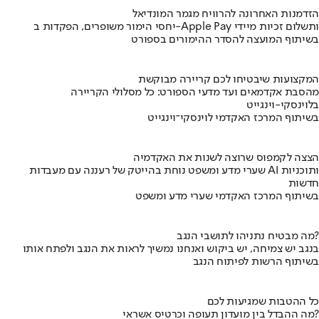
הזדמנות האחרונה להרוויח מגמר המונדיאל
יחסי הימור משופרים, הפקדות ב-Apple Pay ותשלום זכיות מיידי
בשיתוף המועצה להסדר ההימורים בספורט
המקצועות שיבטיחו לכם קריירה מבוקשת
מהסבת אקדמאים ועד מדעי הספורט: כל מסלולי הקריירה
בלוינסקי-וינגייט
בשיתוף המרכז האקדמי לוינסקי־וינגייט
הצצה לקמפוס שרוצה לשנות את האקדמיה
שערי מדע ומשפט נוחת בהייטק של רעננה עם מעבדות AI ותוכניות
חדשות
בשיתוף המרכז האקדמי שערי מדע ומשפט
מה מבטיח נתניהו לתושבי הנגב?
בנגב יש צמיחה, יש ביקוש ואנחנו נמשיך לראות את הנגב ולפתח אותו
בשיתוף הרשות לפיתוח הנגב
כל ההטבות שמגיעות לכם
מה ההבדל בין מועדון תעופה וכרטיס אשראי?