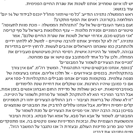
יש לנו איום שמחייב אותנו לשנות את שגרת החיים הפנימית.
עוד בנושא:
ראש הממשלה נתניהו הודיע: "כל מי שיחזור מחו"ל יוכנס לבידוד של 14 יום"
המלחמה בקורונה: רואים את הסוף מתקרב?
זעם בוועד העובדים של אל על: "התנהלות הממשלה - מכת מוות לתעופה"
פיטורים המוניים וסגירת מלונות – ענף המלונאות בישראל על סף קריסה
"אני מבקש מכם, אזרחי ישראל, לשנות את שגרת החיים שלכם", אמר
נתניהו, "זה לא קל ומחייב אותנו להרבה שינויים - למשל, לא ללחוץ ידיים
ולהתחבק כמו שאנחנו הישראלים אוהבים לעשות. לרחוץ ידיים בתדירות
גבוהה, לשמור על היגיינה אישית. רסיסי הרוק מעיטושים מעבירים את
המחלה, ולכן על כל אחד להסתובב עם טישו או עם ממחטה.
"מגייס את הצעירים לשמור על המבוגרים"
"בנוסף, אנחנו מבקשים שינוי התנהגותי", המשיך רה"מ, "אם אין צורך
בהתקהלויות, בכנסים ובאירועים - אל תלכו אליהם. אנחנו בעיצומה של
מגפה עולמית. במקומות סגורים אנחנו מגבילים התקהלויות ל-100 איש,
אם כי כמובן שיהיו החרגות. אנו שוקלים את דחיית שנת הלימודים
באוניברסיטאות. יש כאן שאלות של מדידת החום ואבחון אנשים בזמן אמת,
אבל הדבר המרכזי הוא לא להתקהל, לשמור על מרחק ולשמור על היגיינה.
"זו לא שאלה של בריאות הציבור - רוב החולים הצעירים יחוו רק תסמינים
קלים יחסית ויחלימו, אבל אנחנו עלולים להדביק את המבוגרים שנמצאים
בסיכון גבוה הרבה יותר. אני מגייס את הצעירים על מנת לשמור על
המבוגרים. לשמור על אבא ועל סבא, על אמא ועל סבתא. בזכות הציבור
והמשמעת העצמית שלו, ובזכות המדיניות שאנו נוקטים בה, אנו מתפקדים
יותר טוב מרוב מדינות העולם, ובעזרת ה' אנו נתגבר על המשבר הזה",
סיים נתניהו את דבריו.