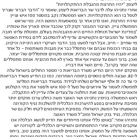
ליצמן: "יהיו החרגות מהגבלת ההתקהלויות"
אחרי נתניהו עלה לדבר שר הבריאות ליצמן, שאמר כי "הדבר הברור שצריך
לטפל בו הוא ההתקהלויות. ראש הממשלה נקב במספר 100 איש וציין
שיהיו החרגות, ואנו נדון אחר כך במשמעות המושג הזה. כפי שראש
הממשלה ציין, הציבור המבוגר זקוק לכך שנכבד אותו ונאריך את שנותיו.
"במדינת ישראל תוחלת החיים היא מהגבוהות בעולם, ומוטלת עלינו חובה
לשמור על המבוגרים והקשישים. עדיף לא להסתובב לידם במידת האפשר.
מי שחייב - חייב, אבל רצוי למעט בכך. הדבר העיקרי הוא היגיינה וניקיון.
גם בבתי הכנסת שבהם אני מתפלל כבר אין מגבות משותפות - כל אחד
מביא מגבת פרטית קטנה מהבית. אנחנו מקווים ומתפללים שה' יעזור,
ואכן, ברוך השם עד עכשיו אף אחד בארץ לא מת מהנגיף. אנחנו מתפללים
שזה יגמר בקרוב", סיים השר את דבריו.
מוקדם יותר היום הודיע משרד הבריאות כי מספר החולים בישראל עלה
ל-82, שבעה חולים נוספים ביממה האחרונה. כמו כן הודיע משרד הבריאות
כי עד כה 31 אלף ישראלים נשלחו לבידוד. במשרד הבריאות המליצו
לממשלה לאסור על אירועים של מעל ל-100 איש ולסגור את בתי הקולנוע
והאוניברסיטאות. עם זאת החלטה על צעדים אלה עדיין לא התקבלה.
ראש הממשלה בנימין נתניהו ושר האוצר משה כחלון ערכו מוקדם יותר
מסיבת עיתונאים בנוגע להיערכות הכלכלית להשלכות נגיף הקורונה
והשפעתו על המשק הישראלי. במסיבת העיתונאים לקחו חלק גם שר
הכלכלה, נגיד בנק ישראל ומנכ"ל משרד האוצר.
נתניהו אמר: "באופן כללי אנחנו מייחדים את הדיון לנושא הכלכלה אנו
עוקבים מקרוב אחרי ההתפתחום והשינויים הכלכליים. לקורונה יש
השפעה גדולה על המשק. אנחנו נכנסים למשבר הזה במצב טוב, ביחס
לשאר מדינות העולם. ישראל במצב טוב, הבנקים חזקים ויציבים, יחסי