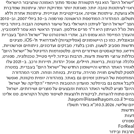
"ישראל היום" הוא גוף תקשורת שנוסד מתוך האמונה שהציבור הישראלי
ראוי לעיתונות טובה יותר, מאוזנת יותר ומדויקת יותר. עיתונות שמדברת
ולא צועקת. עיתונות אמינה, אובייקטיבית ועניינית. עיתונות אחרת וללא
תשלום. המהדורה המודפסת הראשונה פורסמה ב-30 ביולי 2007, וב-2010
הפך "ישראל היום" לעיתון הישראלי בעל שיעור החשיפה הגבוה ביותר בימי
חול. מו"ל העיתון היא ד"ר מרים אדלסון. העורך הראשי הוא עמר לחמנוביץ,
והעורך המייסד הוא עמוס רגב. אתרי האינטרנט של "ישראל היום" בעברית
ובאנגלית, כמו כן היישומונים (אפליקציות) לאנדרואיד ול-iOS, מציגים
חדשות מסביב לשעון, תוכן בלעדי, מבזקים ועדכונים, ניתוחים ופרשנויות,
וידיאו, פודקאסטים ושידורים חיים. פלטפורמות הדיגיטל של "ישראל היום"
כוללות ערוצי חדשות ודעות, תרבות ובידור, לייף סטייל, טכנולוגיה, ספורט,
כלכלה וצרכנות, בריאות, חיילים, אוכל, יהדות, תיירות ורכב. ב-2021 עלו
לאוויר האתר החדש והיישומון החדש של "ישראל היום" בעברית, במטרה
לספק לגולשים חוויה מהירה, עדכנית, בטוחה ונוחה. תכני המהדורה
המודפסת של העיתון זמינים גם באתר, במהדורה יומית מקוונת, ואפשר
לקבל אותם גם בניוזלטר. מועדון ההטבות הייחודי "הקליקה של ישראל
היום" מציע לגולשי האתר הנחות ומבצעים על מוצרים ושירותים. ישראל
היום פתוח להערות, לביקורת ולהצעות לשיפור מקהל הקוראים. פנו אלינו
במייל hayom@israelhayom.co.il.
יום שלישי, 10.3.2026
כ"א באדר תשפ"ו
חדשות
דעות
ספורט
ForReal
תרבות ובידור