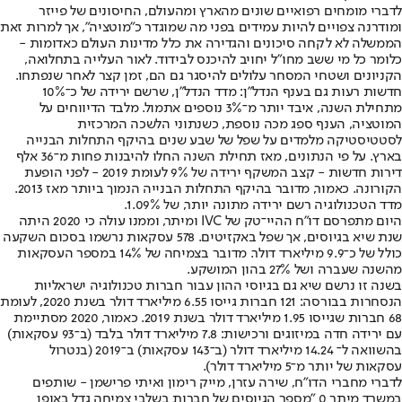
לדברי מומחים רפואיים שונים מהארץ ומהעולם, החיסונים של פייזר
ומודרנה צפויים להיות עמידים בפני מה שמוגדר כ"מוטציה", אך למרות זאת
הממשלה לא לקחה סיכונים והגדירה את כלל מדינות העולם כאדומות -
כלומר כל מי ששב מחו"ל יחויב להיכנס לבידוד. לאור העלייה בתחלואה,
הקניונים ושטחי המסחר עלולים להיסגר גם הם, זמן קצר לאחר שנפתחו.
חדשות רעות גם בענף הנדל"ן: מדד הנדל"ן, שרשם ירידה של כ־10%
מתחילת השנה, איבד יותר מ־3% נוספים אתמול. מלבד הדיווחים על
המוטציה, הענף ספג מכה נוספת, כשנתוני הלשכה המרכזית
לסטטיסטיקה מלמדים על שפל של שבע שנים בהיקף התחלות הבנייה
בארץ. על פי הנתונים, מאז תחילת השנה החלו להיבנות פחות מ־36 אלף
דירות חדשות - קצב המשקף ירידה של 9% לעומת 2019 - לפני הופעת
הקורונה. כאמור, מדובר בהיקף התחלות הבנייה הנמוך ביותר מאז 2013.
מדד הטכנולוגיה רשם ירידה מתונה יותר, של 1.09%.
היום מתפרסם דו"ח ההיי־טק של IVC ומיתר, וממנו עולה כי 2020 היתה
שנת שיא בגיוסים, אך שפל באקזיטים. 578 עסקאות נרשמו בסכום השקעה
כולל של כ־9.9 מיליארד דולר. מדובר בצמיחה של 14% במספר העסקאות
מהשנה שעברה ושל 27% בהון המושקע.
בשנה זו נרשם שיא גם בגיוסי ההון עבור חברות טכנולוגיה ישראליות
הנסחרות בבורסה: 121 חברות גייסו 6.55 מיליארד דולר בשנת 2020, לעומת
68 חברות שגייסו 1.95 מיליארד דולר בשנת 2019. כאמור, 2020 מסתיימת
עם ירידה חדה במיזוגים ורכישות: 7.8 מיליארד דולר בלבד (ב־93 עסקאות)
בהשוואה ל־ 14.24 מיליארד דולר (ב־143 עסקאות) ב־2019 (בנטרול
עסקאות של יותר מ־5 מיליארד דולר).
לדברי מחברי הדו"ח, שירה עזרן, מייק רימון ואיתי פרישמן - שותפים
במשרד מיתר 0 "מספר הגיוסים של חברות בשלבי צמיחה גדל באופן