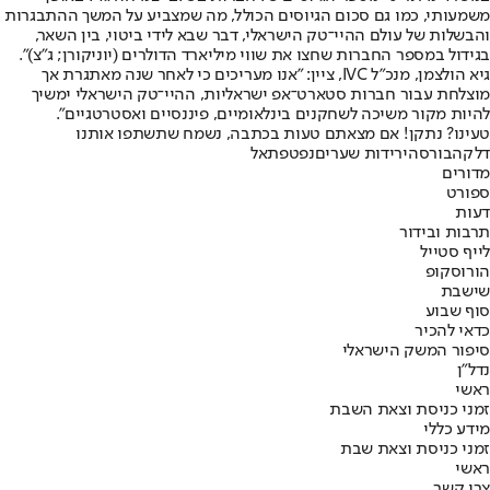
משמעותי, כמו גם סכום הגיוסים הכולל, מה שמצביע על המשך ההתבגרות
והבשלות של עולם ההיי־טק הישראלי, דבר שבא לידי ביטוי, בין השאר,
בגידול במספר החברות שחצו את שווי מיליארד הדולרים (יוניקורן; ג"צ)".
גיא הולצמן, מנכ"ל IVC, ציין: "אנו מעריכים כי לאחר שנה מאתגרת אך
מוצלחת עבור חברות סטארט־אפ ישראליות, ההיי־טק הישראלי ימשיך
להיות מקור משיכה לשחקנים בינלאומיים, פיננסיים ואסטרטגיים".
טעינו? נתקן! אם מצאתם טעות בכתבה, נשמח שתשתפו אותנו
דלק
הבורסה
ירידות שערים
נפט
פתאל
מדורים
ספורט
דעות
תרבות ובידור
לייף סטייל
הורוסקופ
שישבת
סוף שבוע
כדאי להכיר
סיפור המשק הישראלי
נדל"ן
ראשי
זמני כניסת וצאת השבת
מידע כללי
זמני כניסת וצאת שבת
ראשי
צרו קשר