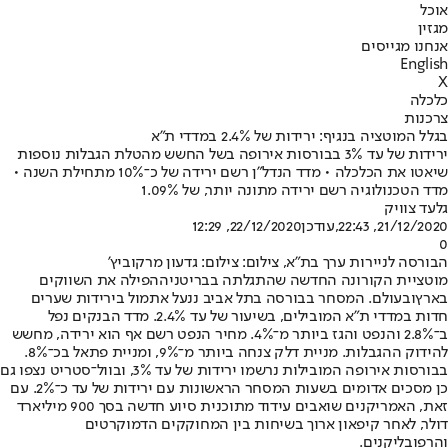
אוכל
מגזין
אנחנו מגייסים
English
X
כלכלה
צרכנות
בגלל המוטציה בנגיף: ירידות של 2.4% במדדי ת"א
ירידות של עד 3% בבורסות אירופה בשל החשש מהטלת הגבלות נוספות
שיאטו את הכלכלה • מדד הנדל"ן רשם ירידה של כ־10% מתחילת השנה •
מדד הטכנולוגיה רשם ירידה מתונה יותר, של 1.09%
גלעד צוויק
21/12/2020, 22:43
,עודכן
22/12/2020, 12:29
0
הבורסה לניירות ערך בת"א, צילום: צילום: גדעון מרקוביץ'
מוטציית הקורונה החדשה שהתגלתה בבריטניה
הפילה את השווקים
בארץ
ובעולם. המסחר בבורסה בתל אביב ננעל אתמול בירידות שערים
חדות במדדי ת"א המובילים, בשיעור של עד 2.4%. מדד הבנקים נפל
ב־2.8% והנפט והגז ביותר מ־4%. מחיר הנפט רשם אף הוא ירידה, מחשש
להידוק ההגבלות. מניית דלק צנחה ביותר מ־9%, ומניית פתאל בכ־8%.
בבורסות אירופה המובילות נרשמו ירידות של עד 3%, ובוול־סטריט נצפו גם
כן מסכים אדומים בשעות המסחר הראשונות עם ירידות של עד כ־2%. עם
זאת, האמריקנים שואבים עידוד מתוכנית סיוע חדשה בסך 900 מיליארד
דולר, לאחר קיפאון ארוך בשיחות בין המחוקקים הדמוקרטים
והרפובליקנים.