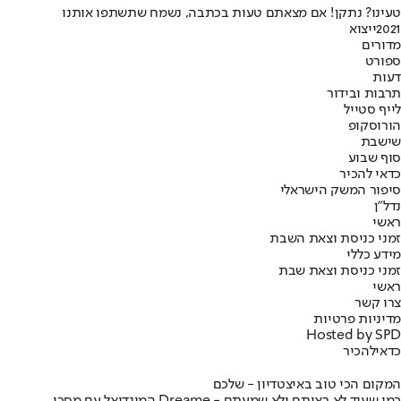
טעינו? נתקן! אם מצאתם טעות בכתבה, נשמח שתשתפו אותנו
2021
ייצוא
מדורים
ספורט
דעות
תרבות ובידור
לייף סטייל
הורוסקופ
שישבת
סוף שבוע
כדאי להכיר
סיפור המשק הישראלי
נדל"ן
ראשי
זמני כניסת וצאת השבת
מידע כללי
זמני כניסת וצאת שבת
ראשי
צרו קשר
מדיניות פרטיות
Hosted by SPD
כדאי
להכיר
המקום הכי טוב באיצטדיון - שלכם