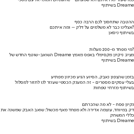
המונדיאל עם מסכי Dreame - כמו שעוד לא ראיתם ולא שמעתם
בשיתוף Dreame
ההטבה שתחסוך לכם הרבה כסף
אצלינו כבר לא משלמים על דלק – ומה איתכם?
בשיתוף ניסאן
מי מפחד מ-200 מעלות?
השואב-שוטף החדש של Dreame מציג: ניקיון מקסימלי באפס מאמץ
בשיתוף Dreame
בזמן שהצפון נאבק, הסיוע הגיע מכיוון מפתיע
בעלי עסקים מספרים - זה המענק הכספי שעוזר לנו לחזור למסלול
בשיתוף מזרחי טפחות
נקיון פסח - לא מה שהכרתם
דק במיוחד, עוצמה אדירה ולא מפחד מאף מכשול: שואב האבק שמשנה את
כללי המשחק
בשיתוף Dreame