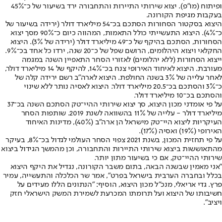
ופיתוח (מו"פ). יצוא שירותי התיירות והתחבורה ירד בשיעור של כ־45%
בעקבות מגיפת הקורונה.
היצוא בסקטור הסחורות הסתכם בכ־54 מיליארד דולר (ירידה בשיעור של
כ־4%). היצוא התעשייתי כולל התאמות, המהווה כיום כ־90% מסך יצוא
הסחורות, הסתכם בהיקף של כ־49 מיליארד דולר (ירידה של 3%). היצוא
החקלאי ויצוא היהלומים, הרושם שפל של כ־20 שנה, ירדו כל אחד בכ־9%.
ייצוא הסחורות (ללא יהלומים) לאזורי הסחר התאפיין השנה במגמה
מעורבת. היצוא לאיחוד האירופי צנח בכ־14%, להיקף של 14 מיליארד דולר,
לאחר עלייה של 3% בשנה החולפת. היצוא לארה"ב רשם ירידה קלה של
כ־3% והסתכם בכ־20.5 מיליארד דולר. היצוא לאסיה נותר ללא שינוי
והסתכם בכ־10 מיליארד דולר.
על פי אומדני מכון היצוא, סך יצוא שירותי ההיי־טק הסתכם השנה בכ־37
מיליארד דולר - עלייה של 11% בהשוואה לשנת 2019. שותפות הסחר
העיקריות ליצוא היי־טק מישראל הן ארה"ב (40%), מדינות האיחוד
האירופי (19%) ואסיה (17%).
על פי תחזית המכון, בשנת 2021 צפוי הסחר העולמי לגדול בכ־8%, בעיקר
מהתאוששות ביצוא שירותי התיירות והתחבורה, וכן מהמשך הגידול ביצוא
שירותי ההיי־טק, אם כי בשיעור מתון יותר.
"אני מאמין שבשנה הבאה, בתום משבר הקורונה, נגדיל את היקף היצוא
בכלל ובחברה הערבית בישראל בפרט", אמר שר הכלכלה והתעשייה, עמיר
פרץ. גדי אריאלי, מנכ"ל מכון היצוא, הוסיף: "הנתונים הללו מעידים על
חשיבותו של היצוא ועל תרומתו המכרעת לשמירת המשק הישראלי חזק
ויציב".