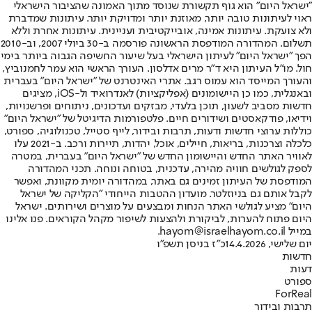
"ישראל היום" הוא גוף תקשורת שנוסד מתוך האמונה שהציבור הישראלי
ראוי לעיתונות טובה יותר, מאוזנת יותר ומדויקת יותר. עיתונות שמדברת
ולא צועקת. עיתונות אמינה, אובייקטיבית ועניינית. עיתונות אחרת וללא
תשלום. המהדורה המודפסת הראשונה פורסמה ב-30 ביולי 2007, וב-2010
הפך "ישראל היום" לעיתון הישראלי בעל שיעור החשיפה הגבוה ביותר בימי
חול. מו"ל העיתון היא ד"ר מרים אדלסון. העורך הראשי הוא עמר לחמנוביץ,
והעורך המייסד הוא עמוס רגב. אתרי האינטרנט של "ישראל היום" בעברית
ובאנגלית, כמו כן היישומונים (אפליקציות) לאנדרואיד ול-iOS, מציגים
חדשות מסביב לשעון, תוכן בלעדי, מבזקים ועדכונים, ניתוחים ופרשנויות,
וידיאו, פודקאסטים ושידורים חיים. פלטפורמות הדיגיטל של "ישראל היום"
כוללות ערוצי חדשות ודעות, תרבות ובידור, לייף סטייל, טכנולוגיה, ספורט,
כלכלה וצרכנות, בריאות, חיילים, אוכל, יהדות, תיירות ורכב. ב-2021 עלו
לאוויר האתר החדש והיישומון החדש של "ישראל היום" בעברית, במטרה
לספק לגולשים חוויה מהירה, עדכנית, בטוחה ונוחה. תכני המהדורה
המודפסת של העיתון זמינים גם באתר, במהדורה יומית מקוונת, ואפשר
לקבל אותם גם בניוזלטר. מועדון ההטבות הייחודי "הקליקה של ישראל
היום" מציע לגולשי האתר הנחות ומבצעים על מוצרים ושירותים. ישראל
היום פתוח להערות, לביקורת ולהצעות לשיפור מקהל הקוראים. פנו אלינו
במייל hayom@israelhayom.co.il.
יום שלישי, 14.4.2026
כ"ז בניסן תשפ"ו
חדשות
דעות
ספורט
ForReal
תרבות ובידור