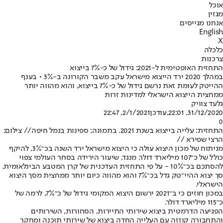
אוכל
מגזין
אנחנו מגייסים
English
X
כלכלה
צרכנות
התחזית האופטימית ל-2021: גידול של כ-7% בייצוא
במהלך 2020 ירד הייצוא מישראל עקב משבר הקורונה ב-3% • בענף
ההייטק לעומת זאת נרשם גידול של כ-7% בייצוא, והוא מהווה יותר
ממחצית הייצוא הישראלי למדינות זרות
גלעד צוויק
31/12/2020, 22:01
,עודכן
2/1/2021, 22:47
0
התחזית: עלייה בייצוא בשנת 2021. בתמונה: ספינות בנמל חיפה// צילום:
הרצי שפירא //
מניתוח של מכון היצוא עולה כי היצוא מישראל ירד השנה בכ־3%, להיקף
כולל של כ־107 מיליארד דולר. מנגד, שיעור הירידה בסחר העולמי צפוי
להסתכם בכ־10% - על פי התחזית העדכנית של קרן המטבע הבינלאומית.
סך יצוא ההיי־טק גדל בכ־7% והוא מהווה כיום יותר ממחצית מסך היצוא
הישראלי.
במכון חוזים כי ב־2021 ירשום היצוא המקומי גידול של כ־7%, לרמה של
כ־115 מיליארד דולר.
הפגיעה הדרמטית ביצוא שירותי התיירות, הסחורות, השירותים
והתחבורה קוזזה עם העלייה החדה ביצוא של שירותי תוכנה ומחקר