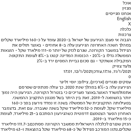
אוכל
מגזין
אנחנו מגייסים
English
X
כלכלה
צרכנות
הגבוה אי פעם: הגירעון של ישראל ב-2020 עומד על כ-160 מיליארד שקלים
במהלך השנה האחרונה הגירעון עלה ב-8 אחוזים • באוצר תולים את
הגידול במשבר הקורונה, שגרם לנזק של יותר מ-111 מילארד שקל • הוצאות
הממשלה גדלו ב-20% • הכנסות המדינה קטנו ב-8% לעומת התקופה
המקבילה אשתקד • גם סכום גביית המסים ירד ב-2%
גלעד צוויק
11/1/2021, 17:16
,עודכן
12/1/2021, 17:01
0
עסקים סגורים (ארכיון), צילום: יוסי זליגר
הגירעון עלה ב-8% במהלך שנת 2020, כך עולה מנתונים שפרסם
אתמול
משרד האוצר.
באוצר מעריכים כי בנטרול הקורונה, הגירעון היה נמוך
יותר בהשוואה ל-2019, זאת בין היתר בשל מנגנון התקציב ההמשכי.
בפעילותה התקציבית של הממשלה בשנה זו נמדד גירעון בסך כ-160
מיליארד שקל, לעומת כ-52 מיליארד שקל בשנה שעברה. עם זאת, בדצמבר
האחרון הפער הצטמצם דרמטית כשהגירעון הסתכם ב-23 מיליארד, לעומת
כ-15 מיליארד ב-2019.
הנזק שנגרם לכלכלה הישראלית ממשבר הקורונה מסתכם
ב-111.7 מיליארד
שקלים,
נתון המורכב מגידול של כ-68 מיליארד שקל בהוצאות ו-43 מיליארד