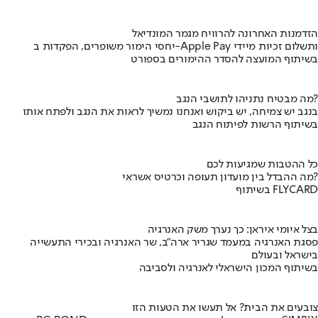
הזדמנות האחרונה להרוויח מגמר המונדיאל
יחסי הימור משופרים, הפקדות ב-Apple Pay ותשלום זכיות מיידי
בשיתוף המועצה להסדר ההימורים בספורט
מה מבטיח נתניהו לתושבי הנגב?
בנגב יש צמיחה, יש ביקוש ואנחנו נמשיך לראות את הנגב ולפתח אותו
בשיתוף הרשות לפיתוח הנגב
כל ההטבות שמגיעות לכם
מה ההבדל בין מועדון תעופה וכרטיס אשראי?
בשיתוף FLYCARD
בצל איומי איראן: כך נערך משק האנרגיה
פסגת האנרגיה במעמד שגריר ארה"ב, שר האנרגיה ובכירי התעשייה
בישראל ובעולם
בשיתוף המכון הישראלי לאנרגיה ולסביבה
צובעים את הבית? אל תעשו את הטעות הזו