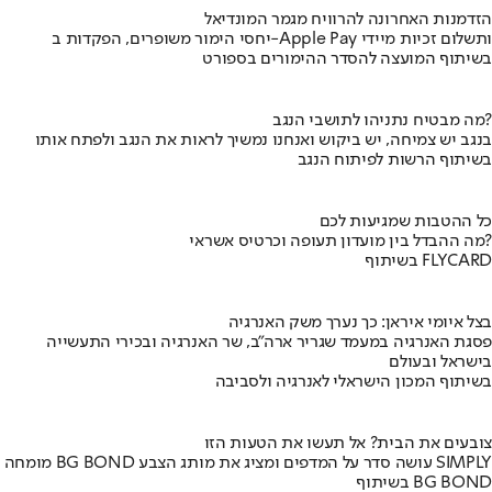
הזדמנות האחרונה להרוויח מגמר המונדיאל
יחסי הימור משופרים, הפקדות ב-Apple Pay ותשלום זכיות מיידי
בשיתוף המועצה להסדר ההימורים בספורט
מה מבטיח נתניהו לתושבי הנגב?
בנגב יש צמיחה, יש ביקוש ואנחנו נמשיך לראות את הנגב ולפתח אותו
בשיתוף הרשות לפיתוח הנגב
כל ההטבות שמגיעות לכם
מה ההבדל בין מועדון תעופה וכרטיס אשראי?
בשיתוף FLYCARD
בצל איומי איראן: כך נערך משק האנרגיה
פסגת האנרגיה במעמד שגריר ארה"ב, שר האנרגיה ובכירי התעשייה
בישראל ובעולם
בשיתוף המכון הישראלי לאנרגיה ולסביבה
צובעים את הבית? אל תעשו את הטעות הזו
מומחה BG BOND עושה סדר על המדפים ומציג את מותג הצבע SIMPLY
בשיתוף BG BOND