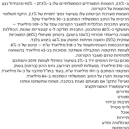
ב-2.5%. הוצאות המשרדים הממשלתיים עלו ב-27.5% - 90% מהגידול נבע
מהוצאות על הקורונה.
הוצאות מערכת הביטחון עלו בשיעור נמוך יחסית של 2.1%. היקף תשלומי
הריבית על החוב הממשלתי הסתכם ב-30 מיליארד שקל.
ביצוע התכנית הכלכלית למשבר הקורונה עמד על כ-109 מיליארד –
המשקף כ-80% מהתכנון. התכנית חולקה ל-4 קטגוריות שונות, הכוללות
מענה בריאותי ואזרחי (104% ביצוע), ביטחון סוציאלי (85%) המשכיות
עסקית (72%) והאצה ופיתוח המשק עם 46% ביצוע בלבד.
סך
ההכנסות השנתיות
עמד על כ-318 מיליארד ש"ח – קיטון של כ-8%
לעומת התקופה המקבילה אשתקד, ונמוכות בכ-43 מיליארד בהשוואה
לתחזיות טרום משבר הקורונה.
סכום גביית המסים ירד ב-2% בשיעור נומינלי לעומת 2019 והסתכם
בכ-310 מיליארד. בפעולות למימון הגירעון, גיוס ההון (ברוטו) בשוק
המקומי הסתכם ב-191 מיליארד ש"ח, בעוד בחו"ל מדובר על כ-74 מיליארד.
פירעונות הקרן על החוב הממשלתי הסתכמו ב-84 מיליארד.
טעינו? נתקן! אם מצאתם טעות בכתבה, נשמח שתשתפו אותנו
גירעון
משרד האוצר
תקציב
מדורים
ספורט
תרבות ובידור
לייף סטייל
אוכל
תיירות
טכנולוגיה ומדע
הורוסקופ