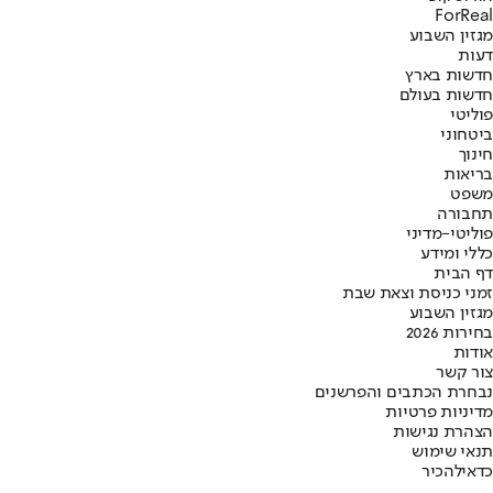
ForReal
מגזין השבוע
דעות
חדשות בארץ
חדשות בעולם
פוליטי
ביטחוני
חינוך
בריאות
משפט
תחבורה
פוליטי-מדיני
כללי ומידע
דף הבית
זמני כניסת וצאת שבת
מגזין השבוע
בחירות 2026
אודות
צור קשר
נבחרת הכתבים והפרשנים
מדיניות פרטיות
הצהרת נגישות
תנאי שימוש
כדאי
להכיר