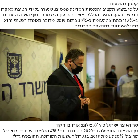
קיטון בהוצאות.
על פי ביצוע תקציב והכנסות המדינה ממסים, שנערך על ידי חטיבת מאקרו
ותקציב באגף החשב הכללי באוצר, הגירעון המצטבר בסוף השנה הסתכם
ב-11.7% מהתוצר, לעומת כ-3.7% בתום 2019. מדובר באומדן ראשוני והוא
צפוי להשתנות בחודשים הקרובים.
שר האוצר ישראל כ"ץ // צילום: אורן בן חקון
סך הוצאות הממשלה ב-2020 הסתכם בכ-478.5 מיליארד ש"ח – גידול של
קרוב ל-20% לעומת 2019. בנטרול השפעות הקורונה, ההוצאות גדלו