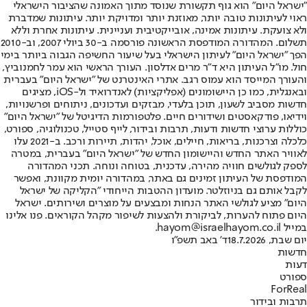
"ישראל היום" הוא גוף תקשורת שנוסד מתוך האמונה שהציבור הישראלי
ראוי לעיתונות טובה יותר, מאוזנת יותר ומדויקת יותר. עיתונות שמדברת
ולא צועקת. עיתונות אמינה, אובייקטיבית ועניינית. עיתונות אחרת וללא
תשלום. המהדורה המודפסת הראשונה פורסמה ב-30 ביולי 2007, וב-2010
הפך "ישראל היום" לעיתון הישראלי בעל שיעור החשיפה הגבוה ביותר בימי
חול. מו"ל העיתון היא ד"ר מרים אדלסון. העורך הראשי הוא עמר לחמנוביץ,
והעורך המייסד הוא עמוס רגב. אתרי האינטרנט של "ישראל היום" בעברית
ובאנגלית, כמו כן היישומונים (אפליקציות) לאנדרואיד ול-iOS, מציגים
חדשות מסביב לשעון, תוכן בלעדי, מבזקים ועדכונים, ניתוחים ופרשנויות,
וידיאו, פודקאסטים ושידורים חיים. פלטפורמות הדיגיטל של "ישראל היום"
כוללות ערוצי חדשות ודעות, תרבות ובידור, לייף סטייל, טכנולוגיה, ספורט,
כלכלה וצרכנות, בריאות, חיילים, אוכל, יהדות, תיירות ורכב. ב-2021 עלו
לאוויר האתר החדש והיישומון החדש של "ישראל היום" בעברית, במטרה
לספק לגולשים חוויה מהירה, עדכנית, בטוחה ונוחה. תכני המהדורה
המודפסת של העיתון זמינים גם באתר, במהדורה יומית מקוונת, ואפשר
לקבל אותם גם בניוזלטר. מועדון ההטבות הייחודי "הקליקה של ישראל
היום" מציע לגולשי האתר הנחות ומבצעים על מוצרים ושירותים. ישראל
היום פתוח להערות, לביקורת ולהצעות לשיפור מקהל הקוראים. פנו אלינו
במייל hayom@israelhayom.co.il.
יום שבת, 18.7.2026
ד' באב תשפ"ו
חדשות
דעות
ספורט
ForReal
תרבות ובידור