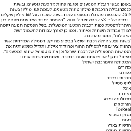
.2019‬ההכנסות מהובלת מטענים עמדו בשנה שעברה על 168 מיליון שקלים
- ירידה של כ-%‭7.5‬ בהשוואה ל-‭.2019‬ "ההפסד במגזר המטענים מיוחס בין
היתר להקטנת כמות רכבות המטען המופעלות, בשל הפסקת תנועה יזומה
לצורך עבודות תשתית ופיתוח, וכמו כן לצורך עבודות לחשמול רשת
המסילות", נמסר מהרכבת.
"בשנת ‭ 2020‬החלה רכבת ישראל בביצוע פרויקט המסילה המזרחית אשר
תהווה ציר עוקף למסילות החוף ופרוזדור איילון, ותגדיל משמעותית את
הגמישות התפעולית של רכבת ישראל וכן את פוטנציאל שינוע המטענים".
טעינו? נתקן! אם מצאתם טעות בכתבה, נשמח שתשתפו אותנו
הכנסות
רווחים
רכבת ישראל
מדורים
ספורט
תרבות ובידור
לייף סטייל
אוכל
תיירות
טכנולוגיה ומדע
הורוסקופ
ForReal
מגזין השבוע
דעות
חדשות בארץ
חדשות בעולם