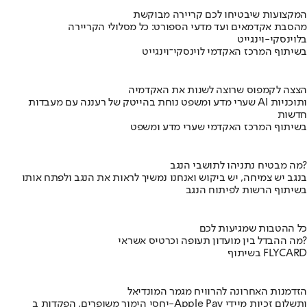
המקצועות שיבטיחו לכם קריירה מבוקשת
מהסבת אקדמאים ועד מדעי הספורט: כל מסלולי הקריירה
בלוינסקי-וינגייט
בשיתוף המרכז האקדמי לוינסקי־וינגייט
הצצה לקמפוס שרוצה לשנות את האקדמיה
שערי מדע ומשפט נוחת בהייטק של רעננה עם מעבדות AI ותוכניות
חדשות
בשיתוף המרכז האקדמי שערי מדע ומשפט
מה מבטיח נתניהו לתושבי הנגב?
בנגב יש צמיחה, יש ביקוש ואנחנו נמשיך לראות את הנגב ולפתח אותו
בשיתוף הרשות לפיתוח הנגב
כל ההטבות שמגיעות לכם
מה ההבדל בין מועדון תעופה וכרטיס אשראי?
בשיתוף FLYCARD
הזדמנות האחרונה להרוויח מגמר המונדיאל
יחסי הימור משופרים, הפקדות ב-Apple Pay ותשלום זכיות מיידי