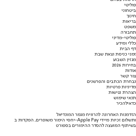
פוליטי
ביטחוני
חינוך
בריאות
משפט
תחבורה
פוליטי-מדיני
כללי ומידע
דף הבית
זמני כניסת וצאת שבת
מגזין השבוע
בחירות 2026
אודות
צור קשר
נבחרת הכתבים והפרשנים
מדיניות פרטיות
הצהרת נגישות
תנאי שימוש
כדאי
להכיר
הזדמנות האחרונה להרוויח מגמר המונדיאל
יחסי הימור משופרים, הפקדות ב-Apple Pay ותשלום זכיות מיידי
בשיתוף המועצה להסדר ההימורים בספורט