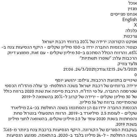
אוכל
מגזין
אנחנו מגייסים
English
X
כלכלה
צרכנות
אפקט הקורונה: ירידה של ‭ 20%‬ברווחי רכבת ישראל
כצפוי: הכנסות החברה ירדו ב-‭100‬ מיליון שקלים • היקף הנסיעות צנח ב-
%‭,65‬ והרווח הכולל הסתכם ב-‭30‬ מיליון שקלים • עם זאת, ממוצע דיוק
הרכבות עלה: "שופרו תשתיות"
גלעד צוויק
24/3/2021, 12:15
,עודכן
24/3/2021, 21:06
0
שינויים בתנועת הרכבות, צילום: יהושע יוסף
ירידה ברווחים של רכבת ישראל בשנה החולפת
- כך עולה מהדו"ח הכספי
שפרסמה החברה. על פי הדו"ח, הרכבת סיימה את שנת ‭ 2020‬ברווח כולל
שהסתיימה ברווח של ‭ 36‬מיליון.
הכנסות החברה ירדו גם הן והסתכמו בשנה החולפת בכ-‭2.4‬ מיליארד
שקלים - לעומת ‭ 2.5‬ מיליארד ב-‭.2019‬ הרווח התפעולי בנטרול פחת
והפחתות בשנת ‭ 2020‬עמד על ‭ 2.5‬מיליון שקלים, בהשוואה לחצי מיליון
בשנת ‭ .2019 ‬
בעקבות הסגרים של הקורונה, היקף הנסיעות ברכבת צנח ביותר מ-%65
‬בשנה החולפת - ל-‭24‬ מיליון בלבד ב-‭.2020‬ בהתאמה, ממוצע הנסיעות