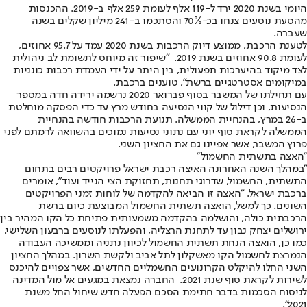
היומי בשנת ‭ 2020‬ירד ל-‭119‬ אלף לעומת ‭ 259‬אלף ב-‭.2019‬ ההכנסות
מהסעת נוסעים צנחו בכ-%‭70‬ והסתכמו ב-‭241‬ מיליון שקלים בשנה
שעברה.
לטענת הרכבת, ממוצע דיוק הרכבות בשנת ‭ 2020‬עמד על‭ 95.7 ‬אחוזים,
לעומת ‭ 90.8‬אחוזים בשנת ‭ .2019‬ "שיפור זה מיוחס לתשומת לב ניהולית
לצד מיקוד בהיערכות תפעולית, בין היתר על ידי העמדת רכבות כונניות
במיקומים אסטרטגיים ברשת", טוענים ברכבת.
עם תחילתו של המשבר בסוף פברואר 2020 נרשמה ירידה חדה במספר
הנסיעות, וכן דילול של קווי הנסיעה בחודש מרץ עד כדי הפסקה מוחלטת
ב-‭26‬ במרץ, בהנחיית הממשלה. תנועת הרכבות חודשה בהנחיית
הממשלה לקראת סוף יוני עם נתוני נסיעות נמוכים בהשוואה לרמתם לפני
פרוץ המשבר, אשר אפיינו גם את החציון השני.
"האצה בתשתית החשמול"
"במהלך השנה האחרונה האיצה רכבת ישראל פרויקטים רבים בתחום
התשתית, החשמול, שדרוגי תחנות, תחזוקת הצי הנייד ועוד", אומרים
ברכבת ישראל. "האצה זו הביאה להקדמה של לוחות זמני הפרויקטים
השונים. כך למשל, הואצה תשתית החשמול המבוצעת כיום ברשת
הרכבתית כולה, והושלמה בהקדמה משמעותית פתיחת כל הקו המהיר בין
ירושלים יצחק נבון עד לתחנת הרצליה, והפעלתו לנוסעים ברבעון השלישי.
כמו כן, הואצה הנחת תשתית החשמול לכיוון נתניה וממשיכה העבודה
הנמרצת לחשמול הקו מאשקלון לתל אביב ולקשת השרון. במהלך החציון
השני החלו להיקלט הקרונועים החשמליים החדשים, אשר צפויים להיכנס
לשירות לקראת סוף שנת ‭ .2021‬ החברה נמצאת במגעים אל מול המדינה
."2021