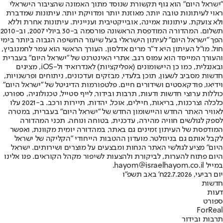
"ישראל היום" הוא גוף תקשורת שנוסד מתוך האמונה שהציבור הישראלי
ראוי לעיתונות טובה יותר, מאוזנת יותר ומדויקת יותר. עיתונות שמדברת
ולא צועקת. עיתונות אמינה, אובייקטיבית ועניינית. עיתונות אחרת וללא
תשלום. המהדורה המודפסת הראשונה פורסמה ב-30 ביולי 2007, וב-2010
הפך "ישראל היום" לעיתון הישראלי בעל שיעור החשיפה הגבוה ביותר בימי
חול. מו"ל העיתון היא ד"ר מרים אדלסון. העורך הראשי הוא עמר לחמנוביץ,
והעורך המייסד הוא עמוס רגב. אתרי האינטרנט של "ישראל היום" בעברית
ובאנגלית, כמו כן היישומונים (אפליקציות) לאנדרואיד ול-iOS, מציגים
חדשות מסביב לשעון, תוכן בלעדי, מבזקים ועדכונים, ניתוחים ופרשנויות,
וידיאו, פודקאסטים ושידורים חיים. פלטפורמות הדיגיטל של "ישראל היום"
כוללות ערוצי חדשות ודעות, תרבות ובידור, לייף סטייל, טכנולוגיה, ספורט,
כלכלה וצרכנות, בריאות, חיילים, אוכל, יהדות, תיירות ורכב. ב-2021 עלו
לאוויר האתר החדש והיישומון החדש של "ישראל היום" בעברית, במטרה
לספק לגולשים חוויה מהירה, עדכנית, בטוחה ונוחה. תכני המהדורה
המודפסת של העיתון זמינים גם באתר, במהדורה יומית מקוונת, ואפשר
לקבל אותם גם בניוזלטר. מועדון ההטבות הייחודי "הקליקה של ישראל
היום" מציע לגולשי האתר הנחות ומבצעים על מוצרים ושירותים. ישראל
היום פתוח להערות, לביקורת ולהצעות לשיפור מקהל הקוראים. פנו אלינו
במייל hayom@israelhayom.co.il.
יום רביעי, 22.7.2026
ח' באב תשפ"ו
חדשות
דעות
ספורט
ForReal
תרבות ובידור