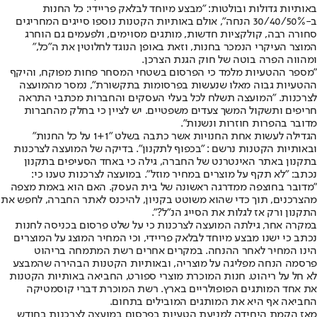
באותיות גדולות ובולטות: "מבצע מיוחד לבלאק פריידי: כל החנות
ב-30/40/50% הנחה", אולם באותיות הקטנות נוספו סייגים המחריגים
סחורה רבה, קולקציות חדשות, מותגים מסוימים, ולפעמים גם הוחרג
המוצר העיקרי הנמכר בחנות, וזאת באופן הנוגד לחלוטין את ה"כל,"
ומהווה הפרה בוטה של חוק הגנת הצרכן.
"מספר ההטעיות מלמד כי הפרסום בשטחי המסחר פחות מפוקח, והיקף
ההטעיות גבוה מאלו שנעשות בפרסומות בתקשורת", נמסר מהמועצה
לצרכנות. "המועצה תשלח לכל בעלי העסקים והחברות מכתבי התראה
חריפים ותשקול המשך צעדים משפטיים. יש לציין כי בחלק מהחברות
מדובר בהפרות חוזרות ונשנות".
הגדילה לעשות אחת החנויות אשר כתבה בשלט "1+1 על כל החנות"
ובאותיות הקטנות נרשם : "בכפוף לתקנון". בדיקה של המועצה לצרכנות
בתקנון באתר האינטרנט של החברה, גילה כי באחד הסעיפים בתקנון
נכתב: "לא תקף על מוצרים במחיר מוזל". במועצה לצרכנות טענו כי:
"מדובר בחוצפה ממדרגה ראשונה של בית העסק. האם הוא באמת מצפה
מהצרכנים, תוך כדי שהוא משוטט בקניון, להיכנס לאתר החברה, לחפש את
התקנון ורק אז לגלות את הסייג הנ"ל?".
במקרה אחר, גילתה המועצה לצרכנות כי על שלט פרסום בכניסה לחנות
נכתב כי ישנו מבצע מיוחד לבלאק פריידי, וכי המחיר המוצג על המוצרים
הינו המחיר לאחר ההנחה. במקרים אחרים רשת המתמחה בריהוט
פרסמה הנחה מפליגה על מוצריה, ובאותיות הקטנות הבהירה שהמבצע
לא חל על ריהוט. חנות המוכרת מוצרי ספורט, החביאה באותיות הקטנות
את אחד המותגים הפופולריים בארץ. רשת המוכרת דברי קוסמטיקה
החביאה אף היא את המותגים המובילים בתחום.
מאז הקמת היחידה למניעת הטעיות בפרסום במועצה לצרכנות בחודש