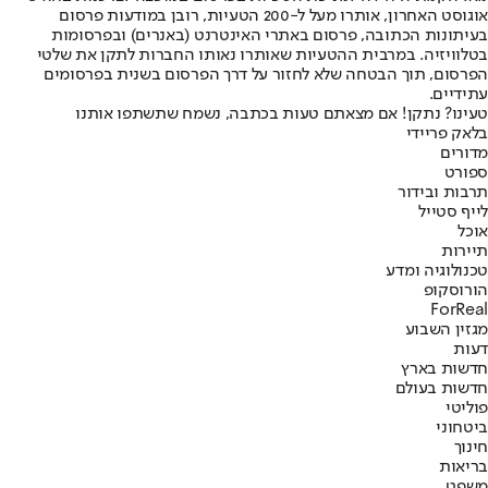
אוגוסט האחרון, אותרו מעל ל-200 הטעיות, רובן במודעות פרסום
בעיתונות הכתובה, פרסום באתרי האינטרנט (באנרים) ובפרסומות
בטלוויזיה. במרבית ההטעיות שאותרו נאותו החברות לתקן את שלטי
הפרסום, תוך הבטחה שלא לחזור על דרך הפרסום בשנית בפרסומים
עתידיים.
טעינו? נתקן! אם מצאתם טעות בכתבה, נשמח שתשתפו אותנו
בלאק פריידי
מדורים
ספורט
תרבות ובידור
לייף סטייל
אוכל
תיירות
טכנולוגיה ומדע
הורוסקופ
ForReal
מגזין השבוע
דעות
חדשות בארץ
חדשות בעולם
פוליטי
ביטחוני
חינוך
בריאות
משפט