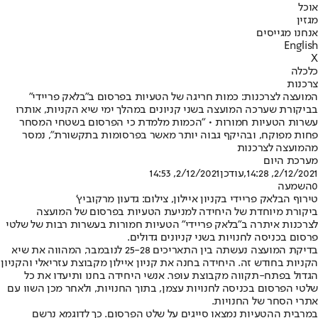
אוכל
מגזין
אנחנו מגייסים
English
X
כלכלה
צרכנות
המועצה לצרכנות: כמות חריגה של הטעיות בפרסום ב"בלאק פריידי"
בביקורת שערכה המועצה בשני קניונים במהלך ימי שיא הקניות, אותרו
עשרות הטעיות חמורות • "הכמות מלמדת כי הפרסום בשטחי המסחר
פחות מפוקח, ובהיקף גבוה יותר מאשר בפרסומות בתקשורת", נמסר
מהמועצה לצרכנות
מערכת היום
2/12/2021, 14:28
,עודכן
2/12/2021, 14:53
0
השמעה
טירוף הבלאק פריידי בקניון איילון, צילום: גדעון מרקוביץ'
ביקורת מיוחדת של היחידה למניעת הטעיות בפרסום של המועצה
לצרכנות איתרה ב"בלאק פריידי" הטעיות חמורות בעשרות רבות של שלטי
פרסום בכניסה לחנויות בשני קניונים גדולים.
בדיקת המועצה נעשתה בין התאריכים 25-28 לנובמבר, המהווה את שיא
הקניות בחודש זה. היחידה בחנה את קניון איילון מקבוצת עזריאלי והקניון
הגדול בפתח-תקווה מקבוצת עופר. אנשי היחידה בחנו ותיעדו את כל
שלטי הפרסום בכניסה לחנויות עצמן, בתוך החנויות, ולאחר מכן השוו עם
אתרי הסחר של החנויות.
במרבית ההטעיות נמצאו סייגים על שלט הפרסום. כך לדוגמא נרשם