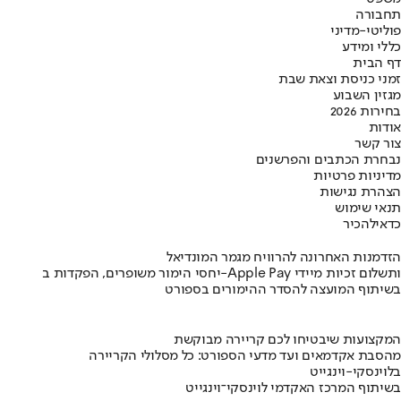
תחבורה
פוליטי-מדיני
כללי ומידע
דף הבית
זמני כניסת וצאת שבת
מגזין השבוע
בחירות 2026
אודות
צור קשר
נבחרת הכתבים והפרשנים
מדיניות פרטיות
הצהרת נגישות
תנאי שימוש
כדאי
להכיר
הזדמנות האחרונה להרוויח מגמר המונדיאל
יחסי הימור משופרים, הפקדות ב-Apple Pay ותשלום זכיות מיידי
בשיתוף המועצה להסדר ההימורים בספורט
המקצועות שיבטיחו לכם קריירה מבוקשת
מהסבת אקדמאים ועד מדעי הספורט: כל מסלולי הקריירה
בלוינסקי-וינגייט
בשיתוף המרכז האקדמי לוינסקי־וינגייט