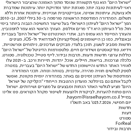
"ישראל היום" הוא גוף תקשורת שנוסד מתוך האמונה שהציבור הישראלי
ראוי לעיתונות טובה יותר, מאוזנת יותר ומדויקת יותר. עיתונות שמדברת
ולא צועקת. עיתונות אמינה, אובייקטיבית ועניינית. עיתונות אחרת וללא
תשלום. המהדורה המודפסת הראשונה פורסמה ב-30 ביולי 2007, וב-2010
הפך "ישראל היום" לעיתון הישראלי בעל שיעור החשיפה הגבוה ביותר בימי
חול. מו"ל העיתון היא ד"ר מרים אדלסון. העורך הראשי הוא עמר לחמנוביץ,
והעורך המייסד הוא עמוס רגב. אתרי האינטרנט של "ישראל היום" בעברית
ובאנגלית, כמו כן היישומונים (אפליקציות) לאנדרואיד ול-iOS, מציגים
חדשות מסביב לשעון, תוכן בלעדי, מבזקים ועדכונים, ניתוחים ופרשנויות,
וידיאו, פודקאסטים ושידורים חיים. פלטפורמות הדיגיטל של "ישראל היום"
כוללות ערוצי חדשות ודעות, תרבות ובידור, לייף סטייל, טכנולוגיה, ספורט,
כלכלה וצרכנות, בריאות, חיילים, אוכל, יהדות, תיירות ורכב. ב-2021 עלו
לאוויר האתר החדש והיישומון החדש של "ישראל היום" בעברית, במטרה
לספק לגולשים חוויה מהירה, עדכנית, בטוחה ונוחה. תכני המהדורה
המודפסת של העיתון זמינים גם באתר, במהדורה יומית מקוונת, ואפשר
לקבל אותם גם בניוזלטר. מועדון ההטבות הייחודי "הקליקה של ישראל
היום" מציע לגולשי האתר הנחות ומבצעים על מוצרים ושירותים. ישראל
היום פתוח להערות, לביקורת ולהצעות לשיפור מקהל הקוראים. פנו אלינו
במייל hayom@israelhayom.co.il.
יום חמישי, 23.7.2026
ט' באב תשפ"ו
חדשות
דעות
ספורט
ForReal
תרבות ובידור