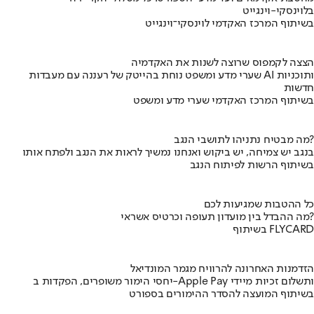
בלוינסקי-וינגייט
בשיתוף המרכז האקדמי לוינסקי־וינגייט
הצצה לקמפוס שרוצה לשנות את האקדמיה
שערי מדע ומשפט נוחת בהייטק של רעננה עם מעבדות AI ותוכניות
חדשות
בשיתוף המרכז האקדמי שערי מדע ומשפט
מה מבטיח נתניהו לתושבי הנגב?
בנגב יש צמיחה, יש ביקוש ואנחנו נמשיך לראות את הנגב ולפתח אותו
בשיתוף הרשות לפיתוח הנגב
כל ההטבות שמגיעות לכם
מה ההבדל בין מועדון תעופה וכרטיס אשראי?
בשיתוף FLYCARD
הזדמנות האחרונה להרוויח מגמר המונדיאל
יחסי הימור משופרים, הפקדות ב-Apple Pay ותשלום זכיות מיידי
בשיתוף המועצה להסדר ההימורים בספורט