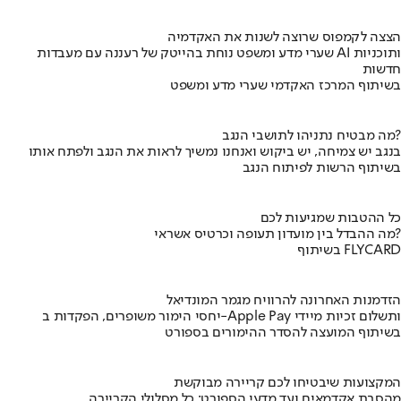
הצצה לקמפוס שרוצה לשנות את האקדמיה
שערי מדע ומשפט נוחת בהייטק של רעננה עם מעבדות AI ותוכניות
חדשות
בשיתוף המרכז האקדמי שערי מדע ומשפט
מה מבטיח נתניהו לתושבי הנגב?
בנגב יש צמיחה, יש ביקוש ואנחנו נמשיך לראות את הנגב ולפתח אותו
בשיתוף הרשות לפיתוח הנגב
כל ההטבות שמגיעות לכם
מה ההבדל בין מועדון תעופה וכרטיס אשראי?
בשיתוף FLYCARD
הזדמנות האחרונה להרוויח מגמר המונדיאל
יחסי הימור משופרים, הפקדות ב-Apple Pay ותשלום זכיות מיידי
בשיתוף המועצה להסדר ההימורים בספורט
המקצועות שיבטיחו לכם קריירה מבוקשת
מהסבת אקדמאים ועד מדעי הספורט: כל מסלולי הקריירה