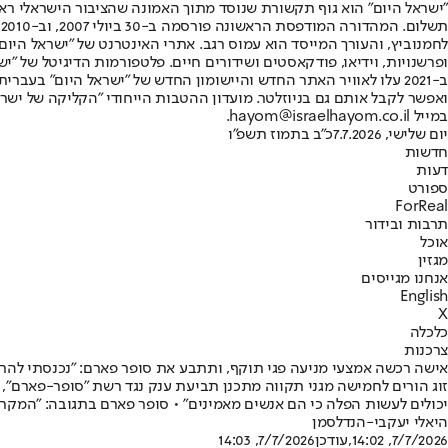
"ישראל היום" הוא גוף תקשורת שנוסד מתוך האמונה שהציבור הישראלי ראוי 
ת
ופרשנויות, וידיאו, פודקאסטים ושידורים חיים. פלטפורמות הדיגיטל של "ישרא
ב-2021 עלו לאוויר האתר החדש והיישומון החדש של "ישראל היום" בע
ואפשר לקבל אותם גם בניוזלטר. מועדון ההטבות הייחודי "הקליקה של ישרא
במייל hayom@israelhayom.co.il.
יום שלישי, 7.7.2026
כ"ב בתמוז תשפ"ו
חדשות
דעות
ספורט
ForReal
תרבות ובידור
אוכל
מגזין
אנחנו מגייסים
English
X
כלכלה
צרכנות
אישה רכשה אמצעי מניעה פגי תוקף, ותתבע את סופר פארם: "נכנסתי להריו
זוג הורים לחמישה מגני תקווה מתכנן תביעת ענק נגד רשת "סופר-פארם",
יכולים לעשות הפלה כי הם אנשים מאמינים" • סופר פארם בתגובה: "המקר
היאלי יעקבי-הנדלסמן
7/7/2026, 14:02
,עודכן
7/7/2026, 14:03