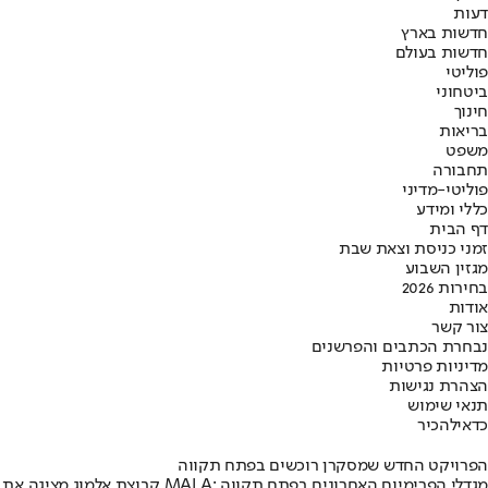
דעות
חדשות בארץ
חדשות בעולם
פוליטי
ביטחוני
חינוך
בריאות
משפט
תחבורה
פוליטי-מדיני
כללי ומידע
דף הבית
זמני כניסת וצאת שבת
מגזין השבוע
בחירות 2026
אודות
צור קשר
נבחרת הכתבים והפרשנים
מדיניות פרטיות
הצהרת נגישות
תנאי שימוש
כדאי
להכיר
הפרויקט החדש שמסקרן רוכשים בפתח תקווה
קבוצת אלמוג מציגה את פרויקט MALA: מגדלי הפרימיום האחרונים בפתח תקווה