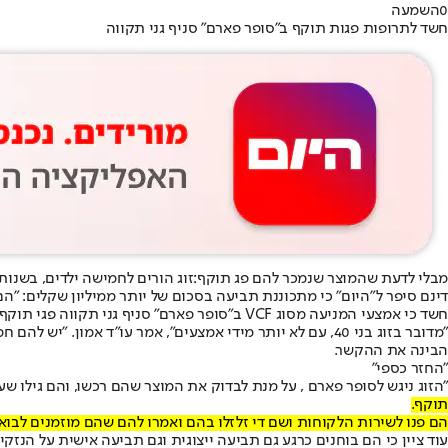
0
השמעה
חשד לתרופות פגות תוקף ב"סופר פארם" סניף גני תקווה
מבלי לדעת שהמוצר שנמכר להם פג תוקף:
זוג הורים לחמישה ילדים, בשנות ה-40 לחייהם מגני תקווה, טוען כי האישה נכנסה להריון לאחר שהזוג רכש אמצעי מניעה מ
דינם סיפר ל"היום" כי מתכוננת תביעה בסכום של יותר ממיליון שקלים: "הם
חשד כי אמצעי המניעה מסוג VCF ב"סופר פארם" סניף גני תקווה פגי תוקף // השימוש נעשה לפי סעיף 27א' לחוק זכויות יוצרים
"מדובר בזוג בני 40, עם לא יותר מידי אמצעים", אמר עו"ד א
הבינה את ההקשר.
"החזר כספי"
"הזוג ניגש לסופר פארם , על מנת לבדוק את המוצר שהם רכשו, והם גילו שעל ה
תוקף.
הם פנו לשירות הלקוחות ושם די זלזלו בהם ואמרו להם שהם מוזמנים לבוא 
עוד ציין כי הם בוחנים כרגע גם תביעה ייצוגית וגם תביעה אישית על הנזק