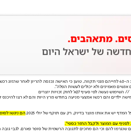
סוג VCF בסניף
 אנשים מאמינים ולא יכולים לעשות הפלה".
מון. "יש להם חמישה ילדים והם רכשו אמצעי מניעה בחודש מרץ היות והם לא רצו 
מדף יש את אותו מוצר בדיוק, רק עם תוקף של יולי 2025.
הם ניגשו לסופ
לסניף עם המוצר ולקבל החזר כספי".
ים שנגרמו להם וכי הם מחכים לתגובה הרשמית של סופר פארם. לגבי גובה ה