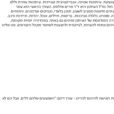
ועקת. עיתונות אמינה, אובייקטיבית ועניינית. עיתונות אחרת וללא
עור החשיפה הגבוה ביותר בימי חול. מו"ל העיתון היא ד"ר מרים אדלסון. העורך הראשי הוא עמר
 והעורך המייסד הוא עמוס רגב. אתרי האינטרנט של "ישראל היום" בעברית ובאנגלית, כמו כן היישומונים (אפליקציות) לאנדרואיד ול-iOS, מציגים חדשות מסביב לשעון, תוכן בלעדי, מבזקים ועדכונים, ניתוחים
, ספורט, כלכלה וצרכנות, בריאות, חיילים, אוכל, יהדות, תיירות ורכב.
דורה המודפסת של העיתון זמינים גם באתר, במהדורה יומית מקוונת,
היום פתוח להערות, לביקורת ולהצעות לשיפור מקהל הקוראים. פנו אלינו
האישה להיכנס להריון • עורך דינם: "האמצעים שלהם דלים, אבל הם לא