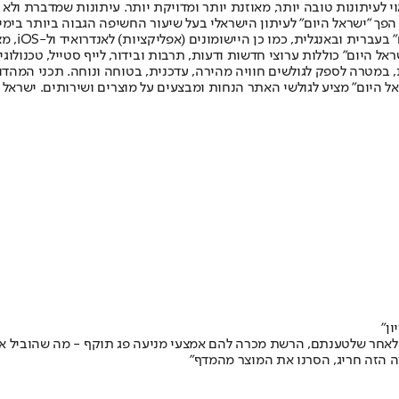
לעיתונות טובה יותר, מאוזנת יותר ומדויקת יותר. עיתונות שמדברת ולא צ
שלום. המהדורה המודפסת הראשונה פורסמה ב-30 ביולי 2007, וב-2010 הפך "ישראל היום" לעיתון הישראלי בעל שי
לחמנוביץ,
ל היום" כוללות ערוצי חדשות ודעות, תרבות ובידור, לייף סטייל, טכנולוגיה
ברית, במטרה לספק לגולשים חוויה מהירה, עדכנית, בטוחה ונוחה. תכני המה
ל היום" מציע לגולשי האתר הנחות ומבצעים על מוצרים ושירותים. ישראל 
ן"
 לאחר שלטענתם, הרשת מכרה להם אמצעי מניעה פג תוקף - מה שהוביל את 
ה הזה חריג, הסרנו את המוצר מהמדף"