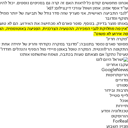
אנחנו מחפשים קודם כל לראות האם זה קרה גם בסניפים נוספים. יכול להיו
עו"ד אסף אמון. אמון ושות' עורכי דין,צילום: 27א'
"לגבי התביעה האישית, אני מעריך שזה סדר גודל של תביעה של יותר ממילי
תוקף ומדובר
באותו מוצר בדיוק. בנוסף, סופר פארם לא מכחישה את האירוע. הם לא טוענ
"אין פה מחלוקת לגבי המכירה, ההטעיה הצרכנית, הפגיעה באוטונומיה, הרש
פה אירוע לא פשוט".
"מקרה חריג"
מסופר פארם נמסר בתגובה: "מדובר במקרה נקודתי וחריג של יחידה אחת ש
התקופה הרלוונטית. המקרה טופל באופן מיידי מול הסניף והנהלים חודדו".
טעינו? נתקן! אם מצאתם טעות בכתבה, נשמח שתשתפו אותנו
עקבו אחרינו
G
o
o
g
l
e
News
הריון
תרופות
מדורים
ספורט
תרבות ובידור
לייף סטייל
אוכל
תיירות
טכנולוגיה ומדע
הורוסקופ
ForReal
מגזין השבוע