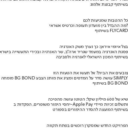
בשיתוף קבוצת אלמוג
כל ההטבות שמגיעות לכם
מה ההבדל בין מועדון תעופה וכרטיס אשראי?
בשיתוף FLYCARD
בצל איומי איראן: כך נערך משק האנרגיה
פסגת האנרגיה במעמד שגריר ארה"ב, שר האנרגיה ובכירי התעשייה בישראל
בשיתוף המכון הישראלי לאנרגיה ולסביבה
צובעים את הבית? אל תעשו את הטעות הזו
מומחה BG BOND עושה סדר על המדפים ומציג את מותג הצבע SIMPLY
בשיתוף BG BOND
שיא של 600 מיליון שקל: הטוטו עושה מהפיכה
יחסי הימור משופרים, הפקדות ב-Apple Pay ותשלום זכיות מיידי
בשיתוף המועצה להסדר ההימורים בספורט
הפרויקט החדש שמסקרן רוכשים בפתח תקווה