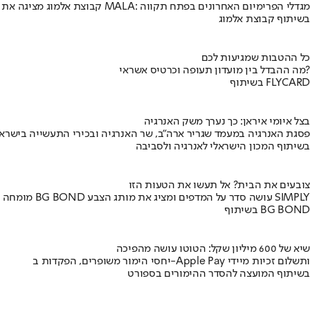
קבוצת אלמוג מציגה את פרויקט MALA: מגדלי הפרימיום האחרונים בפתח תקווה
בשיתוף קבוצת אלמוג
כל ההטבות שמגיעות לכם
מה ההבדל בין מועדון תעופה וכרטיס אשראי?
בשיתוף FLYCARD
בצל איומי איראן: כך נערך משק האנרגיה
פסגת האנרגיה במעמד שגריר ארה"ב, שר האנרגיה ובכירי התעשייה בישראל
בשיתוף המכון הישראלי לאנרגיה ולסביבה
צובעים את הבית? אל תעשו את הטעות הזו
מומחה BG BOND עושה סדר על המדפים ומציג את מותג הצבע SIMPLY
בשיתוף BG BOND
שיא של 600 מיליון שקל: הטוטו עושה מהפיכה
יחסי הימור משופרים, הפקדות ב-Apple Pay ותשלום זכיות מיידי
בשיתוף המועצה להסדר ההימורים בספורט