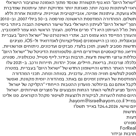
"ישראל היום" הוא גוף תקשורת שנוסד מתוך האמונה שהציבור הישראלי
ראוי לעיתונות טובה יותר, מאוזנת יותר ומדויקת יותר. עיתונות שמדברת
ולא צועקת. עיתונות אמינה, אובייקטיבית ועניינית. עיתונות אחרת וללא
תשלום. המהדורה המודפסת הראשונה פורסמה ב-30 ביולי 2007, וב-2010
הפך "ישראל היום" לעיתון הישראלי בעל שיעור החשיפה הגבוה ביותר בימי
חול. מו"ל העיתון היא ד"ר מרים אדלסון. העורך הראשי הוא עמר לחמנוביץ,
והעורך המייסד הוא עמוס רגב. אתרי האינטרנט של "ישראל היום" בעברית
ובאנגלית, כמו כן היישומונים (אפליקציות) לאנדרואיד ול-iOS, מציגים
חדשות מסביב לשעון, תוכן בלעדי, מבזקים ועדכונים, ניתוחים ופרשנויות,
וידיאו, פודקאסטים ושידורים חיים. פלטפורמות הדיגיטל של "ישראל היום"
כוללות ערוצי חדשות ודעות, תרבות ובידור, לייף סטייל, טכנולוגיה, ספורט,
כלכלה וצרכנות, בריאות, חיילים, אוכל, יהדות, תיירות ורכב. ב-2021 עלו
לאוויר האתר החדש והיישומון החדש של "ישראל היום" בעברית, במטרה
לספק לגולשים חוויה מהירה, עדכנית, בטוחה ונוחה. תכני המהדורה
המודפסת של העיתון זמינים גם באתר, במהדורה יומית מקוונת, ואפשר
לקבל אותם גם בניוזלטר. מועדון ההטבות הייחודי "הקליקה של ישראל
היום" מציע לגולשי האתר הנחות ומבצעים על מוצרים ושירותים. ישראל
היום פתוח להערות, לביקורת ולהצעות לשיפור מקהל הקוראים. פנו אלינו
במייל hayom@israelhayom.co.il.
יום שישי, 24.4.2026
ז' באייר תשפ"ו
חדשות
דעות
ספורט
ForReal
תרבות ובידור