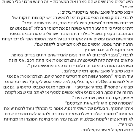
הישראלים מרגישים שהם ניצחו את המערכת - זה ריגוש צרכני בלי רגשות
אשמה".
ייבוא מקביל שואב שוטף בויקטורי,צילום: .
לדבריו, גם קבוצות הפייסבוק תרמו לתופעה: "יש קבוצות חזקות של
צרכנים שאומרים 'מצאתי, רוצו לסניף הזה, זה עוד שנייה נגמר'".
זיתן מוסיף כי ההיצע החדש משנה גם את דפוסי הבילוי: "פעם אנשים
הסתובבו בקניון בשביל בילוי, היום הרבה ישראלים מסתובבים בסופר
ומרגישים שהם עושים איזה אקזיט קטן על מוצר. הסופר הפך למרכז קניות
הרבה יותר עממי, ואנשים גם לא מתביישים לקנות שם".
אבי זיתן,צילום: יבגני שוורץ
לדבריו, "בעבר לצרכנים לא היה נעים להגיד שהם קונים בגדים בסופר.
פתאום נהייתה לזה לגיטימציה, והצרכן אומר: אני קונה חכם, אני קונה
משתלם. המותגים מוכרים חלום - והצרכנים מחפשים ערך".
ייבוא מקביל שואב שוטף רמי לוי,צילום: .
עוד הוסיף: "הסופר עושה דמוקרטיזציה לפרימיום. הצרכן אומר: אם אני
יכול למצוא
Dyson
ליד הקורנפלקס, למה שאני אסע לקניון? כשדיסקאונט
מביא iPhone 17 במחיר אגרסיבי - זה מוצר מגנט שמביא טראפיק. גם אם
הרווח עליו נמוך, הוא מכניס אלפי אנשים לסניף או לאתר. ומי שבא לקנות
אייפון, יקנה גם בשר, שתייה ועוד".
"המטרה שלנו היא לרגש את הצרכנים"
איתן יוחננוף, הבעלים של רשת
יוחננוף
, אומר כי המהלך נועד להפתיע את
הקונים: "המטרה שלנו היא לרגש את הצרכנים ולהביא להם מוצרים שהם
לא דווקא ציפו לקנות אצלנו. זו הצעת ערך הן מבחינת המוצר והן מבחינת
המחיר".
ייבוא מקביל אושר עד,צילום: .