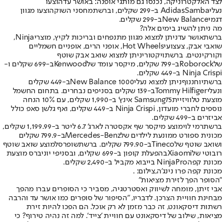
לצד האלקטרוניקה, נכנסו גם מותגי אופנה: ב
אושר עד
הוצעו
נעלי
Samba ב-299 שקלים, וברשת
Adidas
מחסני השוק
הוצעו מגוון
דגמי
New Balance
ב-299 שקלים.
מה ניתן להשיג בימים אלה?
ברשת
אושר עד
ניתן למצוא מגוון מתנפחים ובריכות לקיץ, מוצרי
Ninja
,
שואבי אבק, צעצועי
Hot Wheels
, אופני הרים, אופניים חשמליים
וקורקינטים. ברשת
ויקטורי
ניתן למצוא שואב אבק שוטף
של
Roborock
ב-799 שקלים, מיקסר עומד של
Kenwood
ב-699 שקלים ו-
Ninja Crispi ב-449 שקלים.
ברשת
יוחננוף
ניתן למצוא נעלי
New Balance 1000
ב-449 שקלים
ונעלי
Tommy Hilfiger
ב-139 שקלים בסניפים נבחרים. בתחום החשמל
מוצעת טלוויזיית
Samsung
75 אינץ' ב-1,990 שקלים, עם 10% הנחה
נוספים לחברי מועדון, Ninja Crispi ב-449 שקלים, ואף גלשן סאפ כולל
אביזרים ב-499 שקלים.
ברשת
רמי לוי
מוצע מיקסר שף אקסטרה לארג' 6.7 ליטר ב-1,199.99 שקלים,
מכונית ספורט ממונעת לילדים של
Mercedes-Benz
ב-799.9 שקלים
ושואב שוטף של
Tineco
ב-799.90 שקלים. ברשת
שופרסל
מוצע שואב שוטף
רובוטי של
Xiaomi
בהפעלת קופון ב-699 שקלים, ובסניפי יוניברס מוצעת
מכונת קפה
Pro בייבוא מקביל ב-2,490 שקלים.
Ninja
מכונת קפה פרו נינג'ה,צילום: .
"הסופר הפך לזירת מציאות"
אבי זיתן, מומחה לשיווק ואסטרטגיה, מסביר כי הסופרים עברו מהפך
מבחינת חוויית הצרכן. לדבריו, "הסיפור של סופרים כמו אושר עד והרבה
רשתות דיסקאונט, זה כבר מזמן לא רק אוכל. הם הפכו להיות זירת
מציאות, שילוב של דיסקאונט עם חוויית 'צייד'. למה זה נהיה טירוף? כי