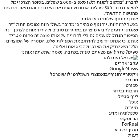
לדבריו, "במקום לקנות גלשן סאפ ב-2,000 שקלים, בסופר הצרכן יכול
למצוא דגם ב-500 שקלים. אנחנו שומעים את הצרכנים והם מאוד מרוצים
מהגישה החדשה".
איתן יוחננוף,צילום: גבע טלמור
באשר לרווחיות, יוחננוף מבהיר כי מדובר בשולי רווח נמוכים יותר: "זה
שאנחנו יודעים להביא מוצרים במחירים טובים ולהוריד אותם לצרכן - זה
הסיפור הגדול. לפעמים גם בלי להרוויח על אותו מוצר. זה פחות מטריד
אותנו, כי אנחנו יודעים להרחיב את הפעילות שלנו. המטרה של המוצרים
הללו היא לחזק את הצרכן ולהביא אותו אלינו".
טעינו? נתקן! אם מצאתם טעות בכתבה, נשמח שתשתפו אותנו
עקבו אחרינו
G
o
o
g
l
e
News
ויקטורי
יוחננוף
ייבוא
מוצרי חשמל
רמי לוי
שופרסל
מדורים
ספורט
תרבות ובידור
לייף סטייל
אוכל
תיירות
טכנולוגיה ומדע
הורוסקופ
ForReal
מגזין השבוע
דעות