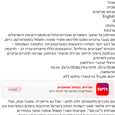
אוכל
מגזין
אנחנו מגייסים
English
X
כלכלה
צרכנות
מאייפון עד שואב: הסופרים שוברים מחירים ומסעירים את הישראלים
אם בעבר צרכנים נמנעו מלרכוש מוצרי אופנה וחשמל בסופרמרקט, כיום,
על רקע יוקר המחיה וההצעות האטרקטיביות, התמונה השתנתה •
הקונים "מצביעים ברגליים", והמבצעים הללו מייצרים עניין רב • הדוגמה
הבולטת ביותר הייתה מכירת מכשירי האייפון, שגרמה לתורים ארוכים
מחוץ לסניפים
היאלי יעקבי-הנדלסמן
23/4/2026, 15:59
,עודכן
24/4/2026, 06:46
0
השמעה
ייבוא מקביל בויקטורי. צילום: ללא
הם מוכרים מלפפונים, חלב ולחם - אבל גם אייפון 17, שואבי אבק, נעלי
אדידס וגלשני סאפ: רשתות המזון בישראל מרחיבות בשנים האחרונות את
פעילות ה"נון פוד", ומציעות מוצרי חשמל, אופנה ופנאי במחירים