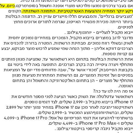
אגרסיביים שמושכים קונים לסניפים ויוצרים הסתערות צרכנית.
אם בעבר צרכנים נמנעו מלרכוש מוצרי אופנה וחשמל בסופרמרקט,
כיום, על
רקע יוקר המחיה וההצעות האטרקטיביות, התמונה השתנתה.
הקונים
"מצביעים ברגליים", והמבצעים הללו מייצרים עניין רב. הדוגמה הבולטת
ביותר הייתה מכירת מכשירי האייפון, שגרמה לתורים ארוכים מחוץ
לסניפים.
ייבוא מקביל לנעליים - יוחננוף,צילום: .
מדובר לרוב במוצרים בייבוא מקביל, הנמכרים במחירים נמוכים יחסית
לשוק ובשולי רווח נמוכים. מבחינת הרשתות, המטרה ברורה: להכניס את
הצרכנים דווקא אליהן - מתוך הנחה שמי שמגיע לרכוש מוצר מבוקש, יבצע
גם קניות נוספות.
אחת הרשתות הבולטות בתחום היא רשת
אושר עד
, שמציעה מגוון מותגים
מתחלף ויצרה ציפייה רבה בקרב הצרכנים. התופעה באה לידי ביטוי גם
בקבוצת הפייסבוק "מכורי אושר עד", שבה מדווחים מדי יום על המציאות
בסניפים ועל זמינות המוצרים. גם הרשתות המתחרות מציעות מגוון
מתחלף של מוצרים - הן בתחום האלקטרוניקה והחשמל והן בתחום
האופנה.
אז מה היה לנו עד כה?
רשת
אושר עד
טלטלה את השוק כאשר הציעה לפני מספר חודשים את
iPhone 17 בייבוא מקביל ב-2,999 שקלים, לצד דגמים נוספים.
רשת
ויקטורי
הגיבה לאחר מכן עם iPhone 17 במחיר נמוך יותר של 2,899
שקלים, וברשת
יוחננוף
הוצע המכשיר ב-2,999 שקלים.
ברשת
רמי לוי
הציעו את דגמי הפרימיום של אפל: iPhone 17 Pro ב-4,099
שקלים ו-iPhone 17 Pro Max ב-4,499 שקלים.
ייבוא מקביל נינג'ה קריספי בויקטורי,צילום: .